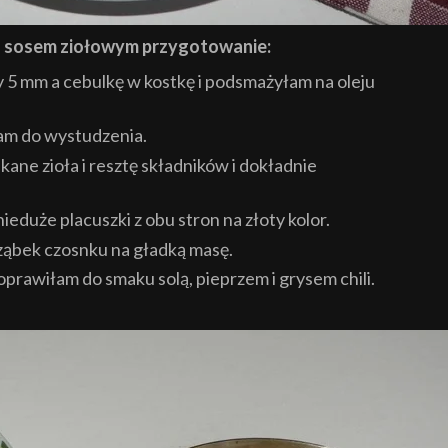
z sosem ziołowym przygotowanie:
y 5 mm a cebulkę w kostkę i podsmażyłam na oleju
am do wystudzenia.
ne zioła i resztę składników i dokładnie
ieduże placuszki z obu stron na złoty kolor.
 ząbek czosnku na gładką masę.
oprawiłam do smaku solą, pieprzem i grysem chili.