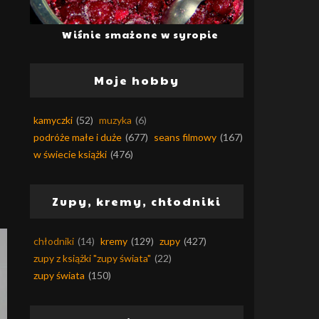
Wiśnie smażone w syropie
Moje hobby
kamyczki
(52)
muzyka
(6)
podróże małe i duże
(677)
seans filmowy
(167)
w świecie książki
(476)
Zupy, kremy, chłodniki
chłodniki
(14)
kremy
(129)
zupy
(427)
zupy z książki "zupy świata"
(22)
zupy świata
(150)