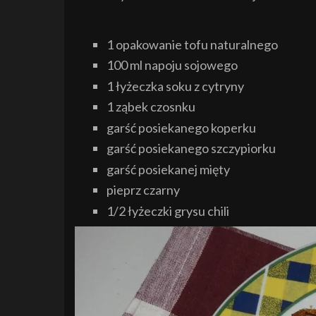
1 opakowanie tofu naturalnego
100 ml napoju sojowego
1 łyżeczka soku z cytryny
1 ząbek czosnku
garść posiekanego koperku
garść posiekanego szczypiorku
garść posiekanej mięty
pieprz czarny
1/2 łyżeczki grysu chili