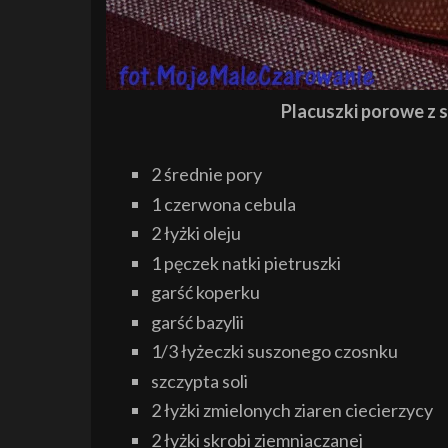
Placuszki porowe z s
2 średnie pory
1 czerwona cebula
2 łyżki oleju
1 pęczek natki pietruszki
garść koperku
garść bazylii
1/3 łyżeczki suszonego czosnku
szczypta soli
2 łyżki zmielonych ziaren ciecierzycy
2 łyżki skrobi ziemniaczanej