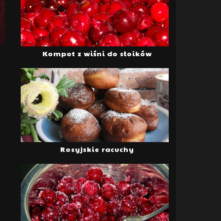
Kompot z wiśni do słoików
Rosyjskie racuchy