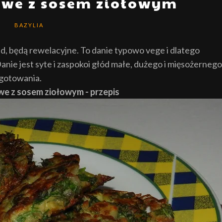
owe z sosem ziołowym
BAZYLIA
iad, będą rewelacyjne. To danie typowo vege i dlatego
anie jest syte i zaspokoi głód małe, dużego i mięsożernego
 gotowania.
we z sosem ziołowym - przepis