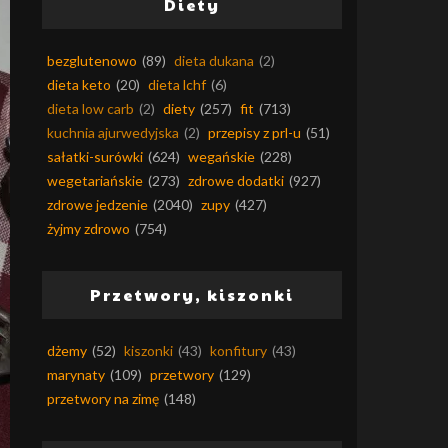
Diety
bezglutenowo
(89)
dieta dukana
(2)
dieta keto
(20)
dieta lchf
(6)
dieta low carb
(2)
diety
(257)
fit
(713)
kuchnia ajurwedyjska
(2)
przepisy z prl-u
(51)
sałatki-surówki
(624)
wegańskie
(228)
wegetariańskie
(273)
zdrowe dodatki
(927)
zdrowe jedzenie
(2040)
zupy
(427)
żyjmy zdrowo
(754)
Przetwory, kiszonki
dżemy
(52)
kiszonki
(43)
konfitury
(43)
marynaty
(109)
przetwory
(129)
przetwory na zimę
(148)