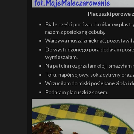
Placuszki porowe 
Białe części porów pokroiłam w plastr
razem z posiekaną cebulą.
Warzywa muszą zmięknąć, pozostawił
Do wystudzonego pora dodałam posieka
wymieszałam.
Na patelni rozgrzałam olej i smażyłam n
Tofu, napój sojowy, sok z cytryny oraz
Wrzuciłam do miski posiekane zioła i d
Podałam placuszki z sosem.