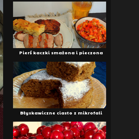
Pierś kaczki smażona i pieczona
Błyskawiczne ciasto z mikrofali