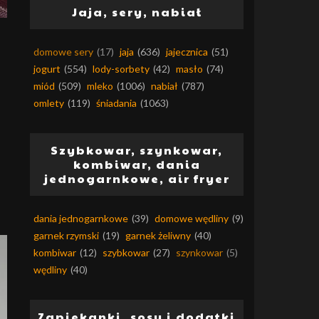
Jaja, sery, nabiał
domowe sery
(17)
jaja
(636)
jajecznica
(51)
jogurt
(554)
lody-sorbety
(42)
masło
(74)
miód
(509)
mleko
(1006)
nabiał
(787)
omlety
(119)
śniadania
(1063)
Szybkowar, szynkowar,
kombiwar, dania
jednogarnkowe, air fryer
dania jednogarnkowe
(39)
domowe wędliny
(9)
garnek rzymski
(19)
garnek żeliwny
(40)
kombiwar
(12)
szybkowar
(27)
szynkowar
(5)
wędliny
(40)
Zapiekanki, sosy i dodatki