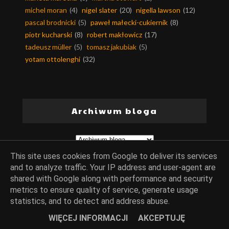
michel moran
(4)
nigel slater
(20)
nigella lawson
(12)
pascal brodnicki
(5)
paweł małecki-cukiernik
(8)
piotr kucharski
(8)
robert makłowicz
(17)
tadeusz müller
(5)
tomasz jakubiak
(5)
yotam ottolenghi
(32)
Archiwum bloga
This site uses cookies from Google to deliver its services
and to analyze traffic. Your IP address and user-agent are
shared with Google along with performance and security
metrics to ensure quality of service, generate usage
statistics, and to detect and address abuse.
Opiekun bloga:
WebLove.PL
. Wszelkie prawa zastrzeżone. Dorota
WIĘCEJ INFORMACJI
AKCEPTUJĘ
Owczarek vel Doowa.
Polityka prywatności
&
Cookies
.