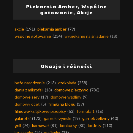
Piekarnia Amber, Wspólne
gotowanie, Akcje
akcje
(191)
piekarnia amber
(79)
wspólne gotowanie
(234)
wypiekanie na śniadanie
(18)
Okazje i różności
boże narodzenie
(213)
czekolada
(258)
dania z mikrofali
(13)
domowe pieczywo
(786)
domowe sery
(17)
domowe wędliny
(9)
domowy ocet
(5)
filmiki na blogu
(37)
filmowo-książkowe przepisy
(63)
formuła 1
(16)
galaretki
(173)
garnek rzymski
(19)
garnek żeliwny
(40)
grill
(74)
karnawał
(81)
konkursy
(80)
kotlety
(110)
kruszonka
(14)
majówka
(28)