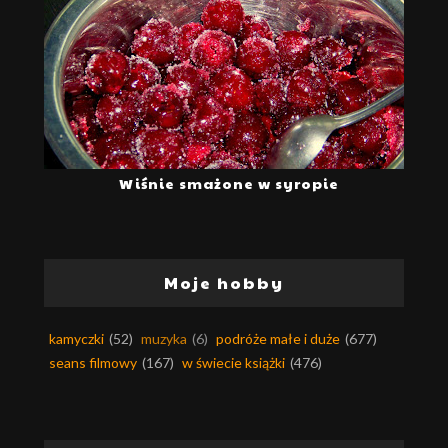
Wiśnie smażone w syropie
Moje hobby
kamyczki
(52)
muzyka
(6)
podróże małe i duże
(677)
seans filmowy
(167)
w świecie książki
(476)