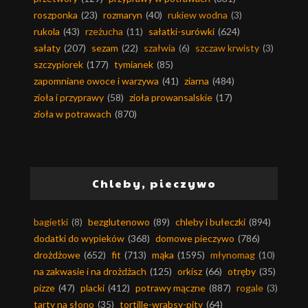
roszponka
(23)
rozmaryn
(40)
rukiew wodna
(3)
rukola
(43)
rzeżucha
(11)
sałatki-surówki
(624)
sałaty
(207)
sezam
(22)
szałwia
(6)
szczaw krwisty
(3)
szczypiorek
(177)
tymianek
(85)
zapomniane owoce i warzywa
(41)
ziarna
(484)
zioła i przyprawy
(58)
zioła prowansalskie
(17)
zioła w potrawach
(870)
Chleby, pieczywo
bagietki
(8)
bezglutenowo
(89)
chleby i bułeczki
(894)
dodatki do wypieków
(368)
domowe pieczywo
(786)
drożdżowe
(652)
fit
(713)
mąka
(1595)
młynomag
(10)
na zakwasie i na drożdżach
(125)
orkisz
(66)
otręby
(35)
pizze
(47)
placki
(412)
potrawy mączne
(887)
rogale
(3)
tarty na słono
(35)
tortille-wrabsy-pity
(64)