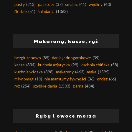
pasty
(213)
pasztety
(37)
smalec
(41)
wędliny
(40)
śledzie
(51)
śniadania
(1063)
Makarony, kasze, ryż
bezglutenowo
(89)
dania jednogarnkowe
(39)
kasze
(334)
kuchnia azjatycka
(99)
kuchnia chińska
(58)
kuchnia włoska
(398)
makarony
(463)
mąka
(1595)
młynomag
(10)
nie marnujmy żywności
(36)
orkisz
(66)
ryż
(254)
szybkie dania
(1503)
ziarna
(484)
Ryby i owoce morza