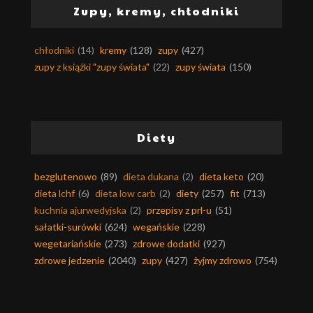
Zupy, kremy, chłodniki
chłodniki
(14)
kremy
(128)
zupy
(427)
zupy z książki "zupy świata"
(22)
zupy świata
(150)
Diety
bezglutenowo
(89)
dieta dukana
(2)
dieta keto
(20)
dieta lchf
(6)
dieta low carb
(2)
diety
(257)
fit
(713)
kuchnia ajurwedyjska
(2)
przepisy z prl-u
(51)
sałatki-surówki
(624)
wegańskie
(228)
wegetariańskie
(273)
zdrowe dodatki
(927)
zdrowe jedzenie
(2040)
zupy
(427)
żyjmy zdrowo
(754)