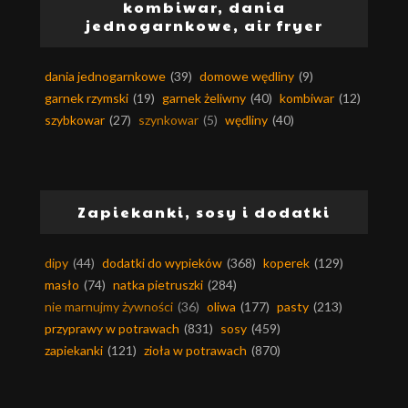
kombiwar, dania
jednogarnkowe, air fryer
dania jednogarnkowe
(39)
domowe wędliny
(9)
garnek rzymski
(19)
garnek żeliwny
(40)
kombiwar
(12)
szybkowar
(27)
szynkowar
(5)
wędliny
(40)
Zapiekanki, sosy i dodatki
dipy
(44)
dodatki do wypieków
(368)
koperek
(129)
masło
(74)
natka pietruszki
(284)
nie marnujmy żywności
(36)
oliwa
(177)
pasty
(213)
przyprawy w potrawach
(831)
sosy
(459)
zapiekanki
(121)
zioła w potrawach
(870)