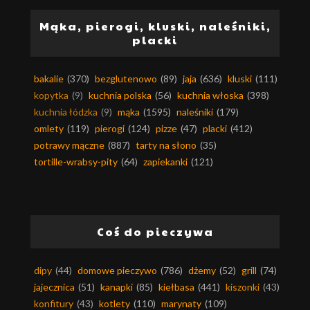
Mąka, pierogi, kluski, naleśniki,
placki
bakalie
(370)
bezglutenowo
(89)
jaja
(636)
kluski
(111)
kopytka
(9)
kuchnia polska
(56)
kuchnia włoska
(398)
kuchnia łódzka
(9)
mąka
(1595)
naleśniki
(179)
omlety
(119)
pierogi
(124)
pizze
(47)
placki
(412)
potrawy mączne
(887)
tarty na słono
(35)
tortille-wrabsy-pity
(64)
zapiekanki
(121)
Coś do pieczywa
dipy
(44)
domowe pieczywo
(786)
dżemy
(52)
grill
(74)
jajecznica
(51)
kanapki
(85)
kiełbasa
(441)
kiszonki
(43)
konfitury
(43)
kotlety
(110)
marynaty
(109)