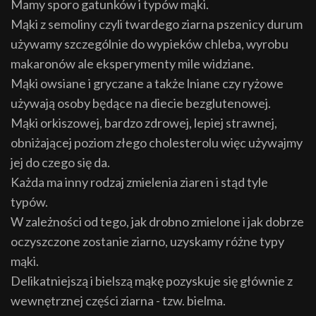
Mamy sporo gatunków i typów mąki.
Mąki z semoliny czyli twardego ziarna pszenicy durum
używamy szczególnie do wypieków chleba, wyrobu
makaronów ale eksperymenty mile widziane.
Mąki owsiane i gryczane a także lniane czy ryżowe
używają osoby będące na diecie bezglutenowej.
Mąki orkiszowej, bardzo zdrowej, lepiej strawnej,
obniżającej poziom złego cholesterolu więc używajmy
jej do czego się da.
Każda ma inny rodzaj zmielenia ziaren i stąd tyle
typów.
W zależności od tego, jak drobno zmielone i jak dobrze
oczyszczone zostanie ziarno, uzyskamy różne typy
mąki.
Delikatniejszą i bielszą mąkę pozyskuje się głównie z
wewnętrznej części ziarna - tzw. bielma.