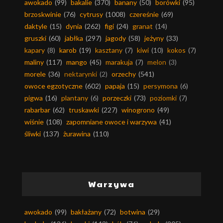
awokado
(99)
bakalie
(370)
banany
(50)
borówki
(95)
brzoskwinie
(76)
cytrusy
(1008)
czereśnie
(69)
daktyle
(15)
dynia
(262)
figi
(24)
granat
(14)
gruszki
(60)
jabłka
(297)
jagody
(58)
jeżyny
(33)
kapary
(8)
karob
(19)
kasztany
(7)
kiwi
(10)
kokos
(7)
maliny
(117)
mango
(45)
marakuja
(7)
melon
(3)
morele
(36)
nektarynki
(2)
orzechy
(541)
owoce egzotyczne
(602)
papaja
(15)
persymona
(6)
pigwa
(16)
plantany
(6)
porzeczki
(73)
poziomki
(7)
rabarbar
(62)
truskawki
(227)
winogrono
(49)
wiśnie
(108)
zapomniane owoce i warzywa
(41)
śliwki
(137)
żurawina
(110)
Warzywa
awokado
(99)
bakłażany
(72)
botwina
(29)