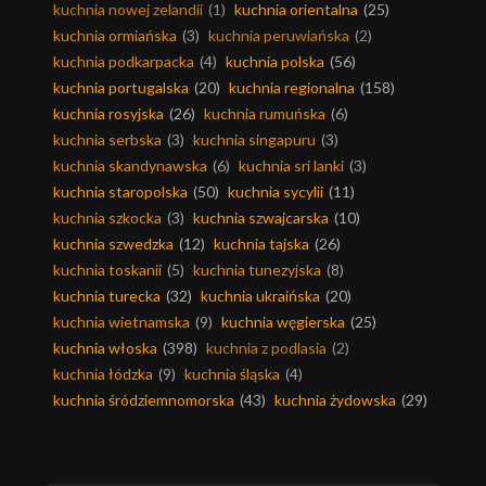
kuchnia nowej zelandii
(1)
kuchnia orientalna
(25)
kuchnia ormiańska
(3)
kuchnia peruwiańska
(2)
kuchnia podkarpacka
(4)
kuchnia polska
(56)
kuchnia portugalska
(20)
kuchnia regionalna
(158)
kuchnia rosyjska
(26)
kuchnia rumuńska
(6)
kuchnia serbska
(3)
kuchnia singapuru
(3)
kuchnia skandynawska
(6)
kuchnia sri lanki
(3)
kuchnia staropolska
(50)
kuchnia sycylii
(11)
kuchnia szkocka
(3)
kuchnia szwajcarska
(10)
kuchnia szwedzka
(12)
kuchnia tajska
(26)
kuchnia toskanii
(5)
kuchnia tunezyjska
(8)
kuchnia turecka
(32)
kuchnia ukraińska
(20)
kuchnia wietnamska
(9)
kuchnia węgierska
(25)
kuchnia włoska
(398)
kuchnia z podlasia
(2)
kuchnia łódzka
(9)
kuchnia śląska
(4)
kuchnia śródziemnomorska
(43)
kuchnia żydowska
(29)