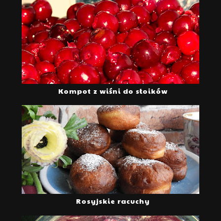
Kompot z wiśni do słoików
Rosyjskie racuchy