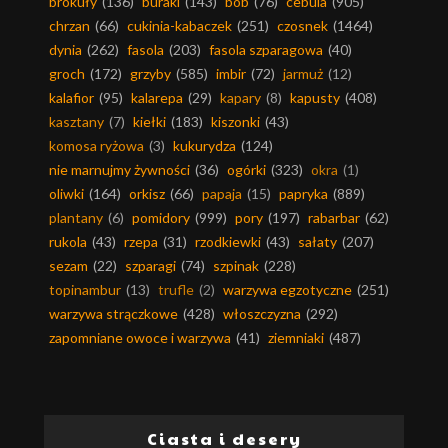
brokuły
(136)
buraki
(143)
bób
(76)
cebula
(905)
chrzan
(66)
cukinia-kabaczek
(251)
czosnek
(1464)
dynia
(262)
fasola
(203)
fasola szparagowa
(40)
groch
(172)
grzyby
(585)
imbir
(72)
jarmuż
(12)
kalafior
(95)
kalarepa
(29)
kapary
(8)
kapusty
(408)
kasztany
(7)
kiełki
(183)
kiszonki
(43)
komosa ryżowa
(3)
kukurydza
(124)
nie marnujmy żywności
(36)
ogórki
(323)
okra
(1)
oliwki
(164)
orkisz
(66)
papaja
(15)
papryka
(889)
plantany
(6)
pomidory
(999)
pory
(197)
rabarbar
(62)
rukola
(43)
rzepa
(31)
rzodkiewki
(43)
sałaty
(207)
sezam
(22)
szparagi
(74)
szpinak
(228)
topinambur
(13)
trufle
(2)
warzywa egzotyczne
(251)
warzywa strączkowe
(428)
włoszczyzna
(292)
zapomniane owoce i warzywa
(41)
ziemniaki
(487)
Ciasta i desery