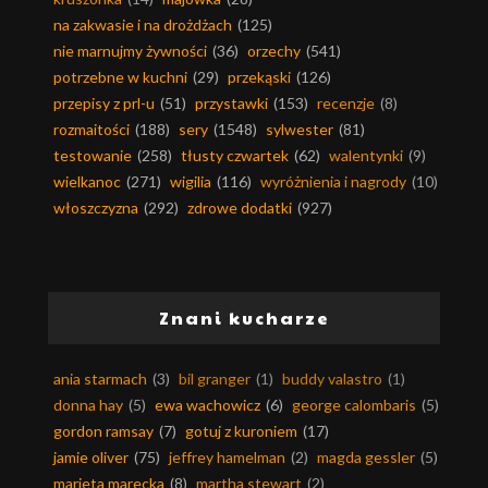
na zakwasie i na drożdżach
(125)
nie marnujmy żywności
(36)
orzechy
(541)
potrzebne w kuchni
(29)
przekąski
(126)
przepisy z prl-u
(51)
przystawki
(153)
recenzje
(8)
rozmaitości
(188)
sery
(1548)
sylwester
(81)
testowanie
(258)
tłusty czwartek
(62)
walentynki
(9)
wielkanoc
(271)
wigilia
(116)
wyróżnienia i nagrody
(10)
włoszczyzna
(292)
zdrowe dodatki
(927)
Znani kucharze
ania starmach
(3)
bil granger
(1)
buddy valastro
(1)
donna hay
(5)
ewa wachowicz
(6)
george calombaris
(5)
gordon ramsay
(7)
gotuj z kuroniem
(17)
jamie oliver
(75)
jeffrey hamelman
(2)
magda gessler
(5)
marieta marecka
(8)
martha stewart
(2)