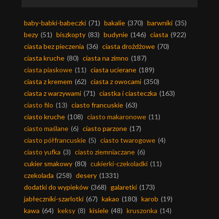
baby-babki-babeczki
(71)
bakalie
(370)
barwniki
(35)
bezy
(51)
biszkopty
(83)
budynie
(146)
ciasta
(922)
ciasta bez pieczenia
(36)
ciasta drożdżowe
(70)
ciasta kruche
(80)
ciasta na zimno
(187)
ciasta piaskowe
(11)
ciasta ucierane
(189)
ciasta z kremem
(62)
ciasta z owocami
(350)
ciasta z warzywami
(71)
ciastka i ciasteczka
(163)
ciasto filo
(13)
ciasto francuskie
(63)
ciasto kruche
(108)
ciasto makaronowe
(11)
ciasto maślane
(6)
ciasto parzone
(17)
ciasto półfrancuskie
(5)
ciasto twarogowe
(4)
ciasto yufka
(3)
ciasto ziemniaczane
(6)
cukier smakowy
(80)
cukierki-czekoladki
(11)
czekolada
(258)
desery
(1331)
dodatki do wypieków
(368)
galaretki
(173)
jabłeczniki-szarlotki
(67)
kakao
(180)
karob
(19)
kawa
(64)
keksy
(8)
kisiele
(48)
kruszonka
(14)