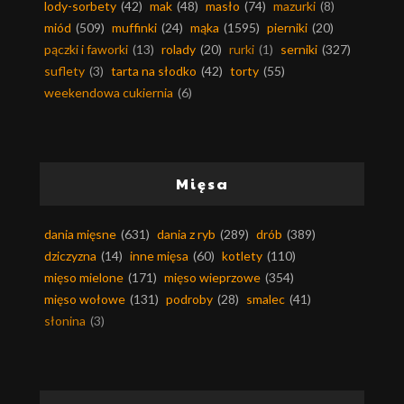
lody-sorbety
(42)
mak
(48)
masło
(74)
mazurki
(8)
miód
(509)
muffinki
(24)
mąka
(1595)
pierniki
(20)
pączki i faworki
(13)
rolady
(20)
rurki
(1)
serniki
(327)
suflety
(3)
tarta na słodko
(42)
torty
(55)
weekendowa cukiernia
(6)
Mięsa
dania mięsne
(631)
dania z ryb
(289)
drób
(389)
dziczyzna
(14)
inne mięsa
(60)
kotlety
(110)
mięso mielone
(171)
mięso wieprzowe
(354)
mięso wołowe
(131)
podroby
(28)
smalec
(41)
słonina
(3)