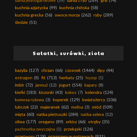
dania jednogarnkowe
(39)
dania z ryb
(289)
grill
(74)
kuchnia azjatycka
(99)
kuchnia chińska
(58)
kuchnia grecka
(56)
owoce morza
(262)
ryby
(289)
śledzie
(51)
Sałatki, surówki, zioła
bazylia
(127)
chrzan
(66)
czosnek
(1464)
dipy
(44)
estragon
(8)
fit
(713)
herbaty
(25)
hyzop
(1)
imbir
(72)
jarmuż
(12)
jogurt
(554)
kapary
(8)
kiełki
(183)
kiszonki
(43)
kokos
(7)
kolendra
(124)
komosa ryżowa
(3)
koperek
(129)
kwiatożercy
(106)
lubczyk
(22)
majeranek
(62)
melisa
(3)
miód
(509)
mięta
(60)
natka pietruszki
(284)
natka selera
(12)
oliwa
(177)
oregano
(89)
orkisz
(66)
otręby
(35)
pachnotka zwyczajna
(1)
przekąski
(126)
przetwory
(129)
przyprawy w potrawach
(831)