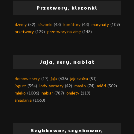
Przetwory, kiszonki
dżemy
(52)
kiszonki
(43)
konfitury
(43)
marynaty
(109)
przetwory
(129)
przetwory na zimę
(148)
Jaja, sery, nabiał
domowe sery
(17)
jaja
(636)
jajecznica
(51)
jogurt
(554)
lody-sorbety
(42)
masło
(74)
miód
(509)
mleko
(1006)
nabiał
(787)
omlety
(119)
śniadania
(1063)
Szybkowar, szynkowar,