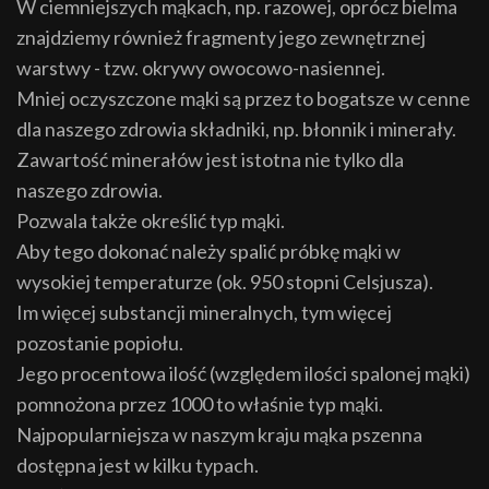
W ciemniejszych mąkach, np. razowej, oprócz bielma
znajdziemy również fragmenty jego zewnętrznej
warstwy - tzw. okrywy owocowo-nasiennej.
Mniej oczyszczone mąki są przez to bogatsze w cenne
dla naszego zdrowia składniki, np. błonnik i minerały.
Zawartość minerałów jest istotna nie tylko dla
naszego zdrowia.
Pozwala także określić typ mąki.
Aby tego dokonać należy spalić próbkę mąki w
wysokiej temperaturze (ok. 950 stopni Celsjusza).
Im więcej substancji mineralnych, tym więcej
pozostanie popiołu.
Jego procentowa ilość (względem ilości spalonej mąki)
pomnożona przez 1000 to właśnie typ mąki.
Najpopularniejsza w naszym kraju mąka pszenna
dostępna jest w kilku typach.