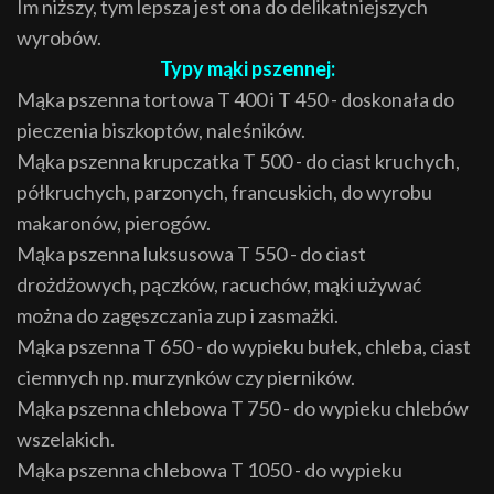
Im niższy, tym lepsza jest ona do delikatniejszych
wyrobów.
Typy mąki pszennej:
Mąka pszenna tortowa T 400 i T 450 - doskonała do
pieczenia biszkoptów, naleśników.
Mąka pszenna krupczatka T 500 - do ciast kruchych,
półkruchych, parzonych, francuskich, do wyrobu
makaronów, pierogów.
Mąka pszenna luksusowa T 550 - do ciast
drożdżowych, pączków, racuchów, mąki używać
można do zagęszczania zup i zasmażki.
Mąka pszenna T 650 - do wypieku bułek, chleba, ciast
ciemnych np. murzynków czy pierników.
Mąka pszenna chlebowa T 750 - do wypieku chlebów
wszelakich.
Mąka pszenna chlebowa T 1050 - do wypieku