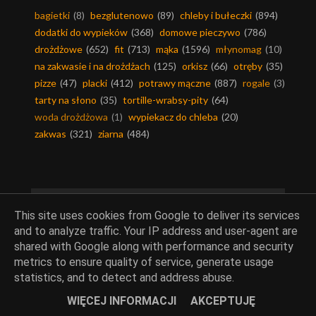
bagietki
(8)
bezglutenowo
(89)
chleby i bułeczki
(894)
dodatki do wypieków
(368)
domowe pieczywo
(786)
drożdżowe
(652)
fit
(713)
mąka
(1596)
młynomag
(10)
na zakwasie i na drożdżach
(125)
orkisz
(66)
otręby
(35)
pizze
(47)
placki
(412)
potrawy mączne
(887)
rogale
(3)
tarty na słono
(35)
tortille-wrabsy-pity
(64)
woda drożdżowa
(1)
wypiekacz do chleba
(20)
zakwas
(321)
ziarna
(484)
Napoje i alkohole
This site uses cookies from Google to deliver its services
and to analyze traffic. Your IP address and user-agent are
alkohol w potrawach
(424)
herbaty
(25)
kakao
(180)
shared with Google along with performance and security
kawa
(64)
nalewki
(61)
napoje
(162)
metrics to ensure quality of service, generate usage
statistics, and to detect and address abuse.
napoje alkoholowe
(109)
oliwa
(177)
soki
(67)
syropy
(52)
WIĘCEJ INFORMACJI
AKCEPTUJĘ