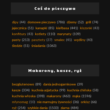
Coś do pieczywa
dipy
(44)
domowe pieczywo
(786)
dżemy
(52)
grill
(74)
jajecznica
(51)
kanapki
(85)
kiełbasa
(441)
kiszonki
(43)
konfitury
(43)
kotlety
(110)
marynaty
(109)
pasty
(213)
pasztety
(37)
smalec
(41)
wędliny
(40)
śledzie
(51)
śniadania
(1063)
Makarony, kasze, ryż
bezglutenowo
(89)
dania jednogarnkowe
(39)
kasze
(334)
kuchnia azjatycka
(99)
kuchnia chińska
(58)
kuchnia włoska
(398)
makarony
(463)
mąka
(1596)
młynomag
(10)
nie marnujmy żywności
(36)
orkisz
(66)
ryż
(254)
szybkie dania
(1503)
ziarna
(484)