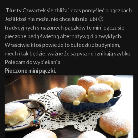
Tłusty Czwartek się zbliża i czas pomyśleć o pączkach.
Jeśli ktoś nie może, nie chce lub nie lubi 😉
tradycyjnych smażonych pączków te mini pączusie
pieczone będą świetną alternatywą dla zwykłych.
Właściwie ktoś powie że to bułeczki z budyniem,
niech i tak będzie, ważne że są pyszne i znikają szybko.
Polecam do wypiekania.
Pieczone mini pączki.