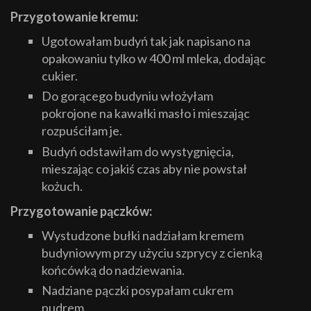
Przygotowanie kremu:
Ugotowałam budyń tak jak napisano na
opakowaniu tylko w 400 ml mleka, dodając
cukier.
Do gorącego budyniu włożyłam
pokrojone na kawałki masło i mieszając
rozpuściłam je.
Budyń odstawiłam do wystygnięcia,
mieszając co jakiś czas aby nie powstał
kożuch.
Przygotowanie pączków:
Wystudzone bułki nadziałam kremem
budyniowym przy użyciu szprycy z cienką
końcówką do nadziewania.
Nadziane pączki posypałam cukrem
pudrem.