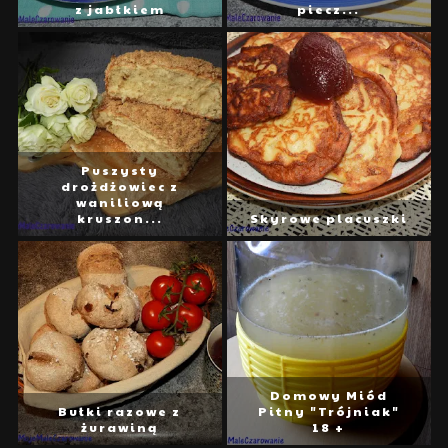
z jabłkiem
piecz...
Puszysty
drożdżowiec z
waniliową
kruszon...
Skyrowe placuszki
Domowy Miód
Bułki razowe z
Pitny "Trójniak"
żurawiną
18 +