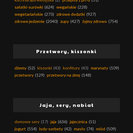
sałatki-surówki
(624)
wegańskie
(228)
wegetariańskie
(273)
zdrowe dodatki
(927)
zdrowe jedzenie
(2040)
zupy
(427)
żyjmy zdrowo
(754)
Przetwory, kiszonki
dżemy
(52)
kiszonki
(43)
konfitury
(43)
marynaty
(109)
przetwory
(129)
przetwory na zimę
(148)
Jaja, sery, nabiał
domowe sery
(17)
jaja
(636)
jajecznica
(51)
jogurt
(554)
lody-sorbety
(42)
masło
(74)
miód
(509)