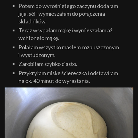
Potem do wyrośniętego zaczynu dodałam
jaja, sól i wymieszałam do połączenia
składników.
Teraz wsypałam mąkę i wymieszałam aż
wchłonęło mąkę.
Polałam wszystko masłem rozpuszczonym
i wystudzonym.
Zarobiłam szybko ciasto.
Przykryłam miskę ściereczką i odstawiłam
na ok. 40 minut do wyrastania.