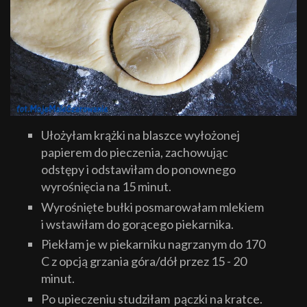
Ułożyłam krążki na blaszce wyłożonej
papierem do pieczenia, zachowując
odstępy i odstawiłam do ponownego
wyrośnięcia na 15 minut.
Wyrośnięte bułki posmarowałam mlekiem
i wstawiłam do gorącego piekarnika.
Piekłam je w piekarniku nagrzanym do 170
C z opcją grzania góra/dół przez 15 - 20
minut.
Po upieczeniu studziłam pączki na kratce.