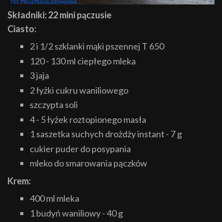
Składniki: 22 mini pączusie
Ciasto:
2 i 1/2 szklanki mąki pszennej T 650
120 - 130 ml ciepłego mleka
3 jaja
2 łyżki cukru waniliowego
szczypta soli
4 - 5 łyżek roztopionego masła
1 saszetka suchych drożdży instant - 7 g
cukier puder do posypania
mleko do smarowania pączków
Krem:
400 ml mleka
1 budyń waniliowy - 40 g