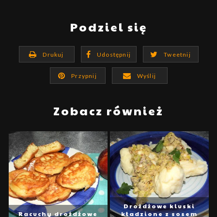
Podziel się
Drukuj
Udostępnij
Tweetnij
Przypnij
Wyślij
Zobacz również
Drożdżowe kluski
Racuchy drożdżowe
kładzione z sosem