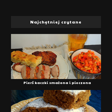
Najchętniej czytane
Pierś kaczki smażona i pieczona