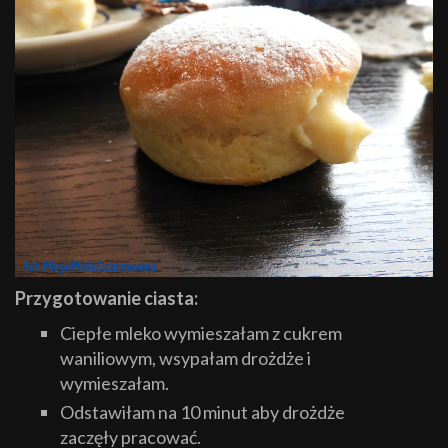
Przygotowanie ciasta:
Ciepłe mleko wymieszałam z cukrem
waniliowym, wsypałam drożdże i
wymieszałam.
Odstawiłam na 10 minut aby drożdże
zaczęły pracować.