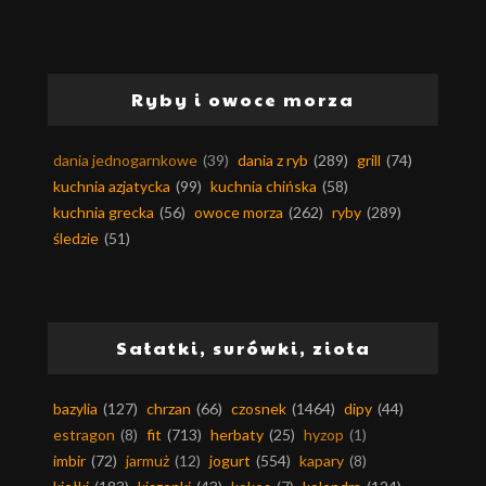
Ryby i owoce morza
dania jednogarnkowe
(39)
dania z ryb
(289)
grill
(74)
kuchnia azjatycka
(99)
kuchnia chińska
(58)
kuchnia grecka
(56)
owoce morza
(262)
ryby
(289)
śledzie
(51)
Sałatki, surówki, zioła
bazylia
(127)
chrzan
(66)
czosnek
(1464)
dipy
(44)
estragon
(8)
fit
(713)
herbaty
(25)
hyzop
(1)
imbir
(72)
jarmuż
(12)
jogurt
(554)
kapary
(8)