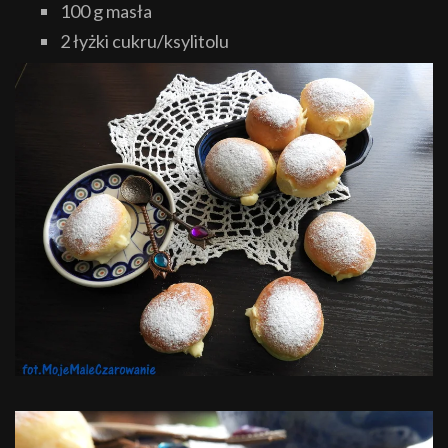
100 g masła
2 łyżki cukru/ksylitolu