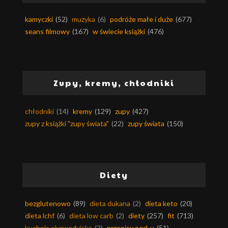
kamyczki
(52)
muzyka
(6)
podróże małe i duże
(677)
seans filmowy
(167)
w świecie książki
(476)
Zupy, kremy, chłodniki
chłodniki
(14)
kremy
(129)
zupy
(427)
zupy z książki "zupy świata"
(22)
zupy świata
(150)
Diety
bezglutenowo
(89)
dieta dukana
(2)
dieta keto
(20)
dieta lchf
(6)
dieta low carb
(2)
diety
(257)
fit
(713)
kuchnia ajurwedyjska
(2)
przepisy z prl-u
(51)