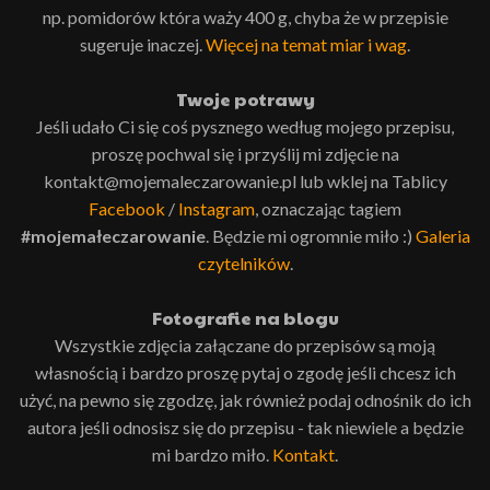
np. pomidorów która waży 400 g, chyba że w przepisie
sugeruje inaczej.
Więcej na temat miar i wag
.
Twoje potrawy
Jeśli udało Ci się coś pysznego według mojego przepisu,
proszę pochwal się i przyślij mi zdjęcie na
kontakt@mojemaleczarowanie.pl lub wklej na Tablicy
Facebook
/
Instagram
, oznaczając tagiem
#mojemałeczarowanie
. Będzie mi ogromnie miło :)
Galeria
czytelników
.
Fotografie na blogu
Wszystkie zdjęcia załączane do przepisów są moją
własnością i bardzo proszę pytaj o zgodę jeśli chcesz ich
użyć, na pewno się zgodzę, jak również podaj odnośnik do ich
autora jeśli odnosisz się do przepisu - tak niewiele a będzie
mi bardzo miło.
Kontakt
.