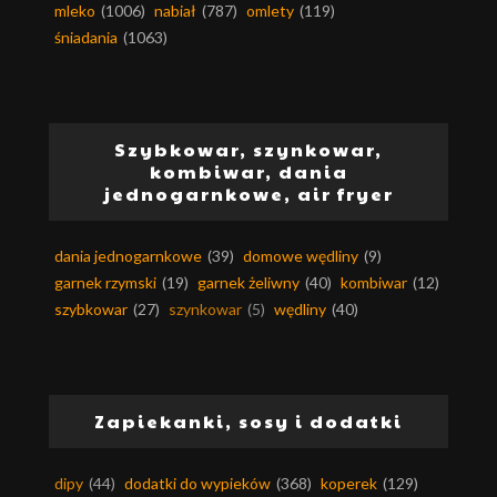
mleko
(1006)
nabiał
(787)
omlety
(119)
śniadania
(1063)
Szybkowar, szynkowar,
kombiwar, dania
jednogarnkowe, air fryer
dania jednogarnkowe
(39)
domowe wędliny
(9)
garnek rzymski
(19)
garnek żeliwny
(40)
kombiwar
(12)
szybkowar
(27)
szynkowar
(5)
wędliny
(40)
Zapiekanki, sosy i dodatki
dipy
(44)
dodatki do wypieków
(368)
koperek
(129)