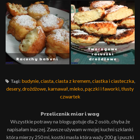
Twarogowe
racuszki
Racuchy babuni
drożdżowe
budynie
,
ciasta
,
ciasta z kremem
,
ciastka i ciasteczka
,
Tagi:
desery
,
drożdżowe
,
karnawał
,
mleko
,
pączki i faworki
,
tłusty
czwartek
Przelicznik miar i wag
Wszystkie potrawy na blogu gotuje dla 2 osób, chyba że
napisałam inaczej. Zawsze używam w mojej kuchni szklanki
która mierzy 250 ml, kostki masła która waży 200 g i puszki