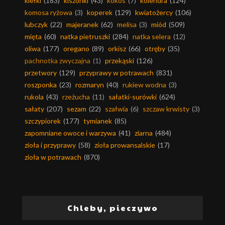
kiełki
(183)
kiszonki
(43)
kokos
(7)
kolendra
(124)
komosa ryżowa
(3)
koperek
(129)
kwiatożercy
(106)
lubczyk
(22)
majeranek
(62)
melisa
(3)
miód
(509)
mięta
(60)
natka pietruszki
(284)
natka selera
(12)
oliwa
(177)
oregano
(89)
orkisz
(66)
otręby
(35)
pachnotka zwyczajna
(1)
przekąski
(126)
przetwory
(129)
przyprawy w potrawach
(831)
roszponka
(23)
rozmaryn
(40)
rukiew wodna
(3)
rukola
(43)
rzeżucha
(11)
sałatki-surówki
(624)
sałaty
(207)
sezam
(22)
szałwia
(6)
szczaw krwisty
(3)
szczypiorek
(177)
tymianek
(85)
zapomniane owoce i warzywa
(41)
ziarna
(484)
zioła i przyprawy
(58)
zioła prowansalskie
(17)
zioła w potrawach
(870)
Chleby, pieczywo