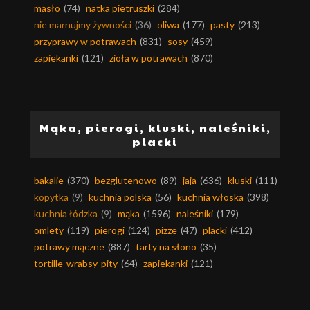
masło
(74)
natka pietruszki
(284)
nie marnujmy żywności
(36)
oliwa
(177)
pasty
(213)
przyprawy w potrawach
(831)
sosy
(459)
zapiekanki
(121)
zioła w potrawach
(870)
Mąka, pierogi, kluski, naleśniki,
placki
bakalie
(370)
bezglutenowo
(89)
jaja
(636)
kluski
(111)
kopytka
(9)
kuchnia polska
(56)
kuchnia włoska
(398)
kuchnia łódzka
(9)
mąka
(1596)
naleśniki
(179)
omlety
(119)
pierogi
(124)
pizze
(47)
placki
(412)
potrawy mączne
(887)
tarty na słono
(35)
tortille-wrabsy-pity
(64)
zapiekanki
(121)