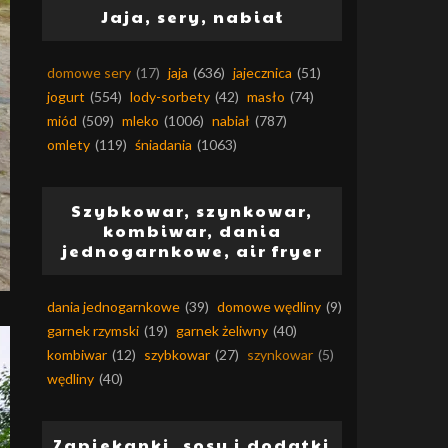
Jaja, sery, nabiał
domowe sery
(17)
jaja
(636)
jajecznica
(51)
jogurt
(554)
lody-sorbety
(42)
masło
(74)
miód
(509)
mleko
(1006)
nabiał
(787)
omlety
(119)
śniadania
(1063)
Szybkowar, szynkowar,
kombiwar, dania
jednogarnkowe, air fryer
dania jednogarnkowe
(39)
domowe wędliny
(9)
garnek rzymski
(19)
garnek żeliwny
(40)
kombiwar
(12)
szybkowar
(27)
szynkowar
(5)
wędliny
(40)
Zapiekanki, sosy i dodatki