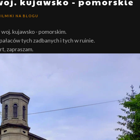
woj. kujawsko - pomorskie
FILMIKI NA BLOGU
 woj. kujawsko - pomorskim.
pałaców tych zadbanych i tych w ruinie.
rt, zapraszam.