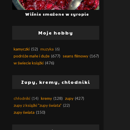
Wiśnie smażone w syropie
Moje hobby
kamyczki
(52)
muzyka
(6)
podróże małe i duże
(677)
seans filmowy
(167)
w świecie książki
(476)
Zupy, kremy, chłodniki
chłodniki
(14)
kremy
(128)
zupy
(427)
zupy z książki "zupy świata"
(22)
zupy świata
(150)