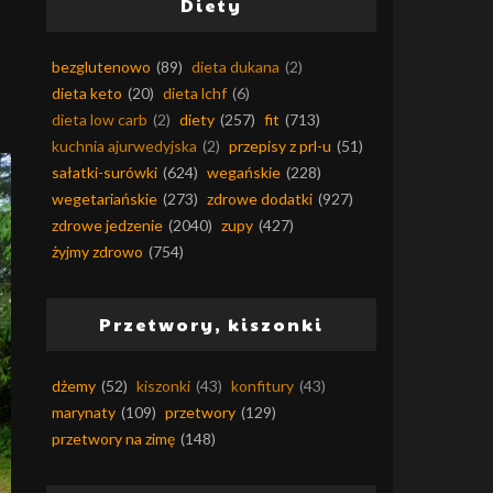
Diety
bezglutenowo
(89)
dieta dukana
(2)
dieta keto
(20)
dieta lchf
(6)
dieta low carb
(2)
diety
(257)
fit
(713)
kuchnia ajurwedyjska
(2)
przepisy z prl-u
(51)
sałatki-surówki
(624)
wegańskie
(228)
wegetariańskie
(273)
zdrowe dodatki
(927)
zdrowe jedzenie
(2040)
zupy
(427)
żyjmy zdrowo
(754)
Przetwory, kiszonki
dżemy
(52)
kiszonki
(43)
konfitury
(43)
marynaty
(109)
przetwory
(129)
przetwory na zimę
(148)