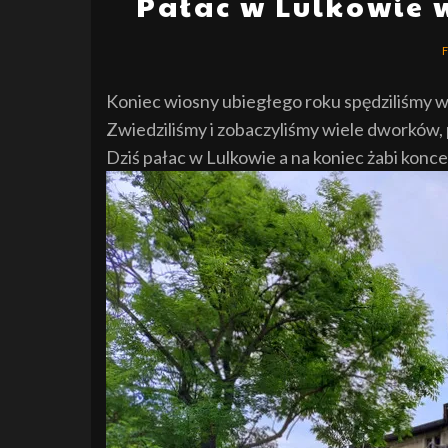
Pałac w Lulkowie 
Koniec wiosny ubiegłego roku spędziliśmy w
Zwiedziliśmy i zobaczyliśmy wiele dworków, 
Dziś pałac w Lulkowie a na koniec żabi konce