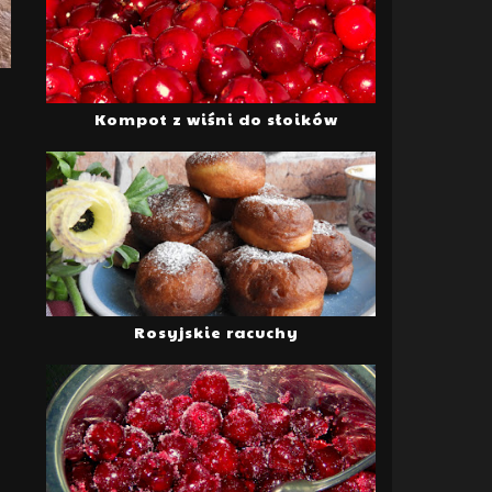
Kompot z wiśni do słoików
Rosyjskie racuchy