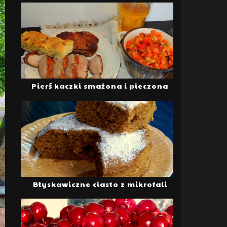
Pierś kaczki smażona i pieczona
Błyskawiczne ciasto z mikrofali