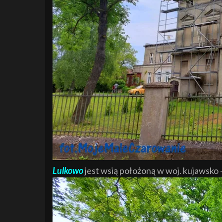
Lulkowo
jest wsią położoną w woj. kujawsko 