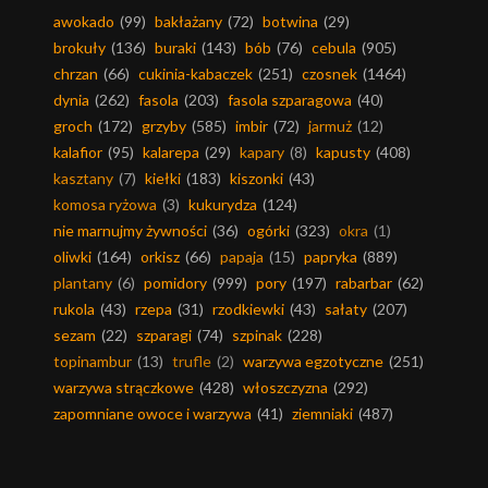
awokado
(99)
bakłażany
(72)
botwina
(29)
brokuły
(136)
buraki
(143)
bób
(76)
cebula
(905)
chrzan
(66)
cukinia-kabaczek
(251)
czosnek
(1464)
dynia
(262)
fasola
(203)
fasola szparagowa
(40)
groch
(172)
grzyby
(585)
imbir
(72)
jarmuż
(12)
kalafior
(95)
kalarepa
(29)
kapary
(8)
kapusty
(408)
kasztany
(7)
kiełki
(183)
kiszonki
(43)
komosa ryżowa
(3)
kukurydza
(124)
nie marnujmy żywności
(36)
ogórki
(323)
okra
(1)
oliwki
(164)
orkisz
(66)
papaja
(15)
papryka
(889)
plantany
(6)
pomidory
(999)
pory
(197)
rabarbar
(62)
rukola
(43)
rzepa
(31)
rzodkiewki
(43)
sałaty
(207)
sezam
(22)
szparagi
(74)
szpinak
(228)
topinambur
(13)
trufle
(2)
warzywa egzotyczne
(251)
warzywa strączkowe
(428)
włoszczyzna
(292)
zapomniane owoce i warzywa
(41)
ziemniaki
(487)