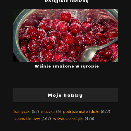
Rosyjskie racuchy
Wiśnie smażone w syropie
Moje hobby
kamyczki
(52)
muzyka
(6)
podróże małe i duże
(677)
seans filmowy
(167)
w świecie książki
(476)