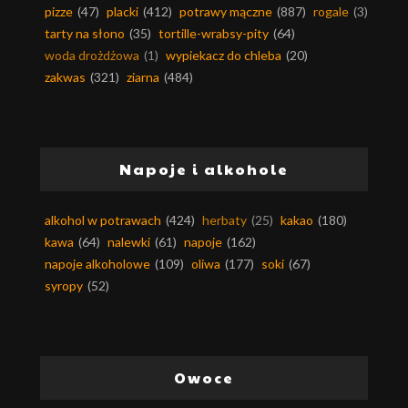
pizze
(47)
placki
(412)
potrawy mączne
(887)
rogale
(3)
tarty na słono
(35)
tortille-wrabsy-pity
(64)
woda drożdżowa
(1)
wypiekacz do chleba
(20)
zakwas
(321)
ziarna
(484)
Napoje i alkohole
alkohol w potrawach
(424)
herbaty
(25)
kakao
(180)
kawa
(64)
nalewki
(61)
napoje
(162)
napoje alkoholowe
(109)
oliwa
(177)
soki
(67)
syropy
(52)
Owoce