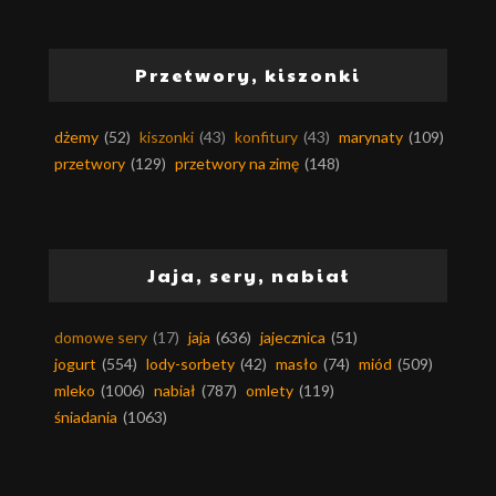
Przetwory, kiszonki
dżemy
(52)
kiszonki
(43)
konfitury
(43)
marynaty
(109)
przetwory
(129)
przetwory na zimę
(148)
Jaja, sery, nabiał
domowe sery
(17)
jaja
(636)
jajecznica
(51)
jogurt
(554)
lody-sorbety
(42)
masło
(74)
miód
(509)
mleko
(1006)
nabiał
(787)
omlety
(119)
śniadania
(1063)