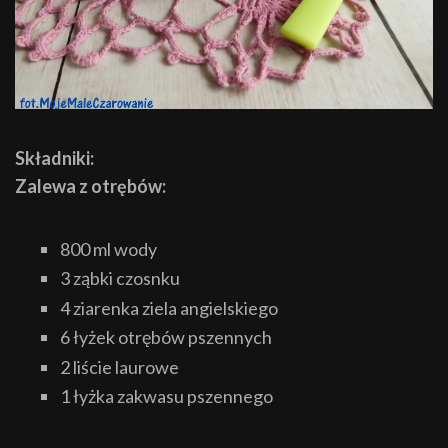
Składniki:
Zalewa z otrębów:
800 ml wody
3 ząbki czosnku
4 ziarenka ziela angielskiego
6 łyżek otrębów pszennych
2 liście laurowe
1 łyżka zakwasu pszennego