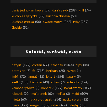
dania jednogarnkowe
(39)
dania z ryb
(289)
grill
(74)
kuchnia azjatycka
(99)
kuchnia chińska
(58)
kuchnia grecka
(56)
owoce morza
(262)
ryby
(289)
śledzie
(51)
Sałatki, surówki, zioła
bazylia
(127)
chrzan
(66)
czosnek
(1464)
dipy
(44)
estragon
(8)
fit
(713)
herbaty
(25)
hyzop
(1)
imbir
(72)
jarmuż
(12)
jogurt
(554)
kapary
(8)
kiełki
(183)
kiszonki
(43)
kokos
(7)
kolendra
(124)
komosa ryżowa
(3)
koperek
(129)
kwiatożercy
(106)
lubczyk
(22)
majeranek
(62)
melisa
(3)
miód
(509)
mięta
(60)
natka pietruszki
(284)
natka selera
(12)
oliwa
(177)
oregano
(89)
orkisz
(66)
otręby
(35)