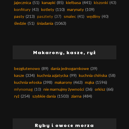
jajecznica
(51)
kanapki
(85)
kiełbasa
(441)
kiszonki
(43)
konfitury
(43)
kotlety
(110)
marynaty
(109)
pasty
(213)
pasztety
(37)
smalec
(41)
wędliny
(40)
śledzie
(51)
śniadania
(1063)
Makarony, kasze, ryż
bezglutenowo
(89)
dania jednogarnkowe
(39)
kasze
(334)
kuchnia azjatycka
(99)
kuchnia chińska
(58)
kuchnia włoska
(398)
makarony
(463)
mąka
(1596)
młynomag
(10)
nie marnujmy żywności
(36)
orkisz
(66)
ryż
(254)
szybkie dania
(1503)
ziarna
(484)
Ryby i owoce morza