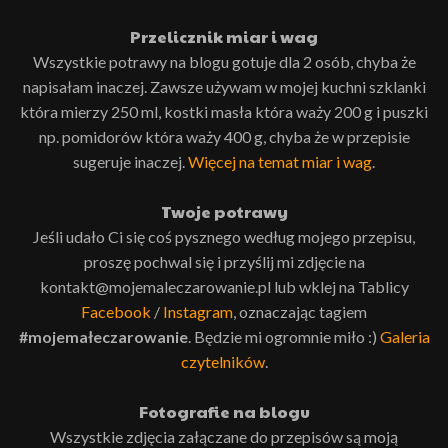
Przelicznik miar i wag
Wszystkie potrawy na blogu gotuje dla 2 osób, chyba że
napisałam inaczej. Zawsze używam w mojej kuchni szklanki
która mierzy 250 ml, kostki masła która waży 200 g i puszki
np. pomidorów która waży 400 g, chyba że w przepisie
sugeruje inaczej.
Więcej na temat miar i wag
.
Twoje potrawy
Jeśli udało Ci się coś pysznego według mojego przepisu,
proszę pochwal się i przyślij mi zdjęcie na
kontakt@mojemaleczarowanie.pl lub wklej na Tablicy
Facebook
/
Instagram
, oznaczając tagiem
#mojemałeczarowanie
. Będzie mi ogromnie miło :)
Galeria
czytelników
.
Fotografie na blogu
Wszystkie zdjęcia załączane do przepisów są moją