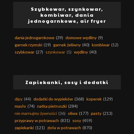
Szybkowar, szynkowar,
kombiwar, dania
jednogarnkowe, air fryer
dania jednogarnkowe
(39)
domowe wędliny
(9)
garnek rzymski
(19)
garnek żeliwny
(40)
kombiwar
(12)
szybkowar
(27)
szynkowar
(5)
wędliny
(40)
Zapiekanki, sosy i dodatki
dipy
(44)
dodatki do wypieków
(368)
koperek
(129)
masło
(74)
natka pietruszki
(284)
nie marnujmy żywności
(36)
oliwa
(177)
pasty
(213)
przyprawy w potrawach
(831)
sosy
(459)
zapiekanki
(121)
zioła w potrawach
(870)