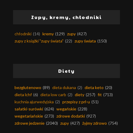
Zupy, kremy, chłodniki
chłodniki
(14)
kremy
(129)
zupy
(427)
zupy z książki "zupy świata"
(22)
zupy świata
(150)
Diety
bezglutenowo
(89)
dieta dukana
(2)
dieta keto
(20)
dieta lchf
(6)
dieta low carb
(2)
diety
(257)
fit
(713)
kuchnia ajurwedyjska
(2)
przepisy z prl-u
(51)
sałatki-surówki
(624)
wegańskie
(228)
wegetariańskie
(273)
zdrowe dodatki
(927)
zdrowe jedzenie
(2040)
zupy
(427)
żyjmy zdrowo
(754)