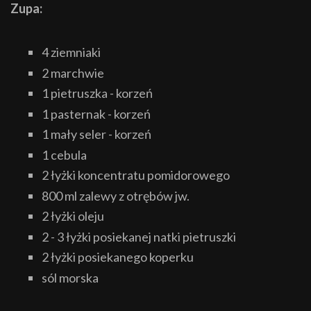
Zupa:
4 ziemniaki
2 marchwie
1 pietruszka - korzeń
1 pasternak - korzeń
1 mały seler - korzeń
1 cebula
2 łyżki koncentratu pomidorowego
800 ml zalewy z otrębów jw.
2 łyżki oleju
2 - 3 łyżki posiekanej natki pietruszki
2 łyżki posiekanego koperku
sól morska