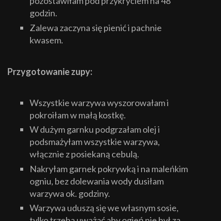
pozostawiłam pod przykryciem na 48
godzin.
Zalewa zaczyna się pienić i pachnie
kwasem.
Przygotowanie zupy:
Wszystkie warzywa wyszorowałam i
pokroiłam w małą kostkę.
W dużym garnku podgrzałam olej i
podsmażyłam wszystkie warzywa,
włącznie z posiekaną cebulą.
Nakryłam garnek pokrywką i na maleńkim
ogniu, bez dolewania wody dusiłam
warzywa ok. godziny.
Warzywa uduszą się we własnym sosie,
tylko trzeba uważać aby ogień nie był za