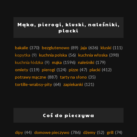
Mąka, pierogi, kluski, naleśniki,
placki
bakalie
(370)
bezglutenowo
(89)
jaja
(636)
kluski
(111)
kopytka
(9)
kuchnia polska
(56)
kuchnia włoska
(398)
kuchnia łódzka
(9)
mąka
(1596)
naleśniki
(179)
omlety
(119)
pierogi
(124)
pizze
(47)
placki
(412)
potrawy mączne
(887)
tarty na słono
(35)
tortille-wrabsy-pity
(64)
zapiekanki
(121)
Coś do pieczywa
dipy
(44)
domowe pieczywo
(786)
dżemy
(52)
grill
(74)