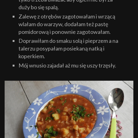
duży bo się spalą.
Zalewę z otrębów zagotowałam i wrzącą
wlałam do warzyw, dodałam też pastę
pomidorową i ponownie zagotowałam.
Doprawiłam do smaku solą i pieprzem a na
talerzu posypałam posiekaną natką i
koperkiem.
Mój wnusio zajadał aż mu się uszy trzęsły.