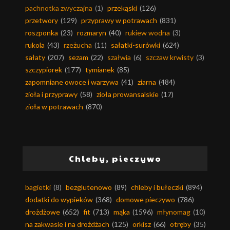
pachnotka zwyczajna
(1)
przekąski
(126)
przetwory
(129)
przyprawy w potrawach
(831)
roszponka
(23)
rozmaryn
(40)
rukiew wodna
(3)
rukola
(43)
rzeżucha
(11)
sałatki-surówki
(624)
sałaty
(207)
sezam
(22)
szałwia
(6)
szczaw krwisty
(3)
szczypiorek
(177)
tymianek
(85)
zapomniane owoce i warzywa
(41)
ziarna
(484)
zioła i przyprawy
(58)
zioła prowansalskie
(17)
zioła w potrawach
(870)
Chleby, pieczywo
bagietki
(8)
bezglutenowo
(89)
chleby i bułeczki
(894)
dodatki do wypieków
(368)
domowe pieczywo
(786)
drożdżowe
(652)
fit
(713)
mąka
(1596)
młynomag
(10)
na zakwasie i na drożdżach
(125)
orkisz
(66)
otręby
(35)