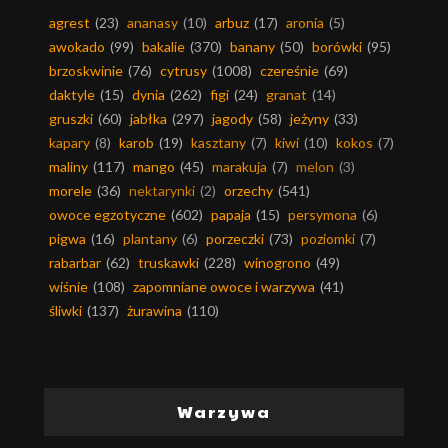
agrest
(23)
ananasy
(10)
arbuz
(17)
aronia
(5)
awokado
(99)
bakalie
(370)
banany
(50)
borówki
(95)
brzoskwinie
(76)
cytrusy
(1008)
czereśnie
(69)
daktyle
(15)
dynia
(262)
figi
(24)
granat
(14)
gruszki
(60)
jabłka
(297)
jagody
(58)
jeżyny
(33)
kapary
(8)
karob
(19)
kasztany
(7)
kiwi
(10)
kokos
(7)
maliny
(117)
mango
(45)
marakuja
(7)
melon
(3)
morele
(36)
nektarynki
(2)
orzechy
(541)
owoce egzotyczne
(602)
papaja
(15)
persymona
(6)
pigwa
(16)
plantany
(6)
porzeczki
(73)
poziomki
(7)
rabarbar
(62)
truskawki
(228)
winogrono
(49)
wiśnie
(108)
zapomniane owoce i warzywa
(41)
śliwki
(137)
żurawina
(110)
Warzywa