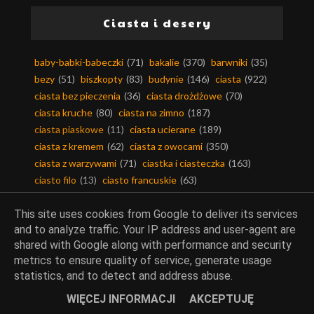
Ciasta i desery
baby-babki-babeczki
(71)
bakalie
(370)
barwniki
(35)
bezy
(51)
biszkopty
(83)
budynie
(146)
ciasta
(922)
ciasta bez pieczenia
(36)
ciasta drożdżowe
(70)
ciasta kruche
(80)
ciasta na zimno
(187)
ciasta piaskowe
(11)
ciasta ucierane
(189)
ciasta z kremem
(62)
ciasta z owocami
(350)
ciasta z warzywami
(71)
ciastka i ciasteczka
(163)
ciasto filo
(13)
ciasto francuskie
(63)
ciasto kruche
(108)
ciasto makaronowe
(11)
This site uses cookies from Google to deliver its services
ciasto maślane
(6)
ciasto parzone
(17)
and to analyze traffic. Your IP address and user-agent are
ciasto półfrancuskie
(5)
ciasto twarogowe
(4)
shared with Google along with performance and security
ciasto yufka
(3)
ciasto ziemniaczane
(6)
metrics to ensure quality of service, generate usage
cukier smakowy
(80)
cukierki-czekoladki
(11)
statistics, and to detect and address abuse.
czekolada
(258)
desery
(1332)
dodatki do wypieków
(368)
galaretki
(173)
WIĘCEJ INFORMACJI
AKCEPTUJĘ