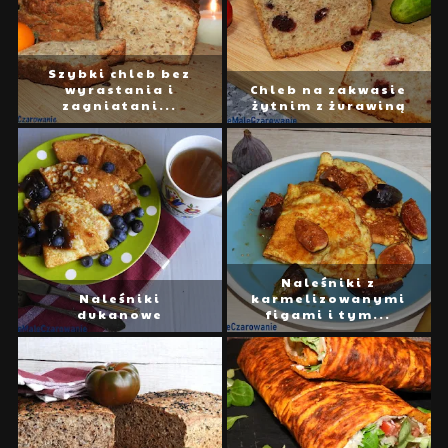
Szybki chleb bez
wyrastania i
Chleb na zakwasie
zagniatani...
żytnim z żurawiną
Naleśniki z
Naleśniki
karmelizowanymi
dukanowe
figami i tym...