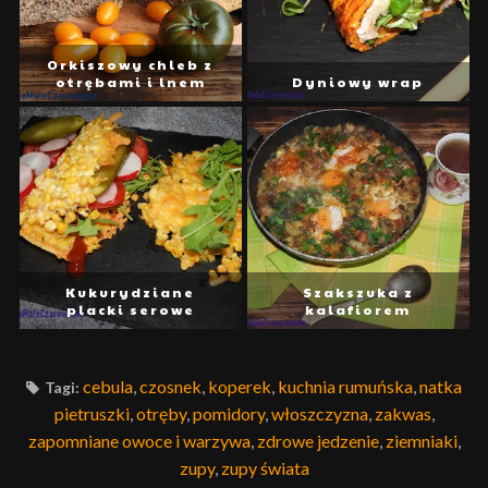
Orkiszowy chleb z
otrębami i lnem
Dyniowy wrap
Kukurydziane
Szakszuka z
placki serowe
kalafiorem
cebula
,
czosnek
,
koperek
,
kuchnia rumuńska
,
natka
Tagi:
pietruszki
,
otręby
,
pomidory
,
włoszczyzna
,
zakwas
,
zapomniane owoce i warzywa
,
zdrowe jedzenie
,
ziemniaki
,
zupy
,
zupy świata