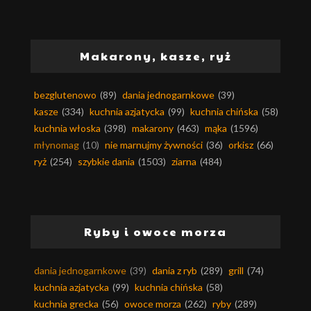
Makarony, kasze, ryż
bezglutenowo
(89)
dania jednogarnkowe
(39)
kasze
(334)
kuchnia azjatycka
(99)
kuchnia chińska
(58)
kuchnia włoska
(398)
makarony
(463)
mąka
(1596)
młynomag
(10)
nie marnujmy żywności
(36)
orkisz
(66)
ryż
(254)
szybkie dania
(1503)
ziarna
(484)
Ryby i owoce morza
dania jednogarnkowe
(39)
dania z ryb
(289)
grill
(74)
kuchnia azjatycka
(99)
kuchnia chińska
(58)
kuchnia grecka
(56)
owoce morza
(262)
ryby
(289)