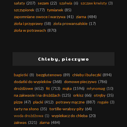
sałaty
(207)
sezam
(22)
szałwia
(6)
szczaw krwisty
(3)
szczypiorek
(177)
tymianek
(85)
zapomniane owoce i warzywa
(41)
ziarna
(484)
zioła i przyprawy
(58)
zioła prowansalskie
(17)
zioła w potrawach
(870)
Chleby, pieczywo
bagietki
(8)
bezglutenowo
(89)
chleby i bułeczki
(894)
dodatki do wypieków
(368)
domowe pieczywo
(786)
drożdżowe
(652)
fit
(713)
mąka
(1596)
młynomag
(10)
na zakwasie i na drożdżach
(125)
orkisz
(66)
otręby
(35)
pizze
(47)
placki
(412)
potrawy mączne
(887)
rogale
(3)
tarty na słono
(35)
tortille-wrabsy-pity
(64)
woda drożdżowa
(1)
wypiekacz do chleba
(20)
zakwas
(321)
ziarna
(484)