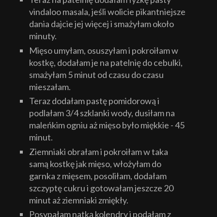
vindaloo masala, jeśli wolicie pikantniejsze
dania dajcie jej więcej i smażyłam około
minuty.
Mięso umyłam, osuszyłam i pokroiłam w
kostkę, dodałam je na patelnię do cebulki,
smażyłam 5 minut od czasu do czasu
mieszałam.
Teraz dodałam pastę pomidorową i
podlałam 3/4 szklanki wody, dusiłam na
maleńkim ogniu aż mięso było miękkie - 45
minut.
Ziemniaki obrałam i pokroiłam w taka
samą kostkę jak mięso, włożyłam do
garnka z mięsem, posoliłam, dodałam
szczyptę cukru i gotowałam jeszcze 20
minut aż ziemniaki zmiękły.
Posypałam natką kolendry i podałam z