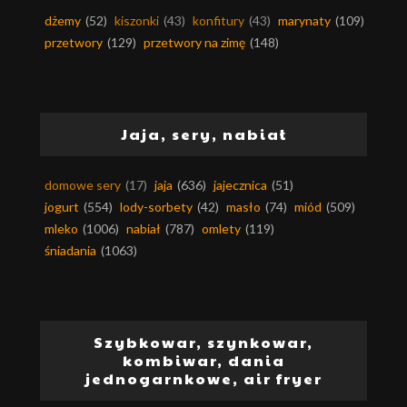
dżemy
(52)
kiszonki
(43)
konfitury
(43)
marynaty
(109)
przetwory
(129)
przetwory na zimę
(148)
Jaja, sery, nabiał
domowe sery
(17)
jaja
(636)
jajecznica
(51)
jogurt
(554)
lody-sorbety
(42)
masło
(74)
miód
(509)
mleko
(1006)
nabiał
(787)
omlety
(119)
śniadania
(1063)
Szybkowar, szynkowar,
kombiwar, dania
jednogarnkowe, air fryer