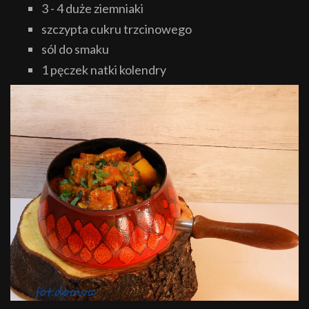
3 - 4 duże ziemniaki
szczypta cukru trzcinowego
sól do smaku
1 pęczek natki kolendry