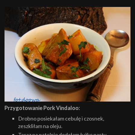
Przygotowanie Pork Vindaloo:
Drobno posiekałam cebulę i czosnek,
zeszkliłam na oleju.
Teraz na patelnię dodałam łyżkę pasty