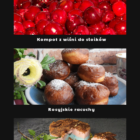
Kompot z wiśni do słoików
Rosyjskie racuchy