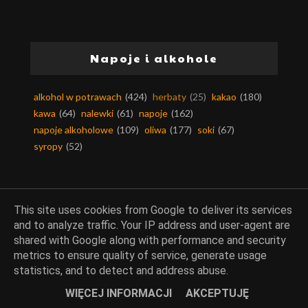
Napoje i alkohole
alkohol w potrawach
(424)
herbaty
(25)
kakao
(180)
kawa
(64)
nalewki
(61)
napoje
(162)
napoje alkoholowe
(109)
oliwa
(177)
soki
(67)
syropy
(52)
This site uses cookies from Google to deliver its services
Owoce
and to analyze traffic. Your IP address and user-agent are
shared with Google along with performance and security
agrest
(23)
ananasy
(10)
arbuz
(17)
aronia
(5)
metrics to ensure quality of service, generate usage
statistics, and to detect and address abuse.
awokado
(99)
bakalie
(370)
banany
(50)
borówki
(95)
brzoskwinie
(76)
cytrusy
(1008)
czereśnie
(69)
WIĘCEJ INFORMACJI
AKCEPTUJĘ
daktyle
(15)
dynia
(262)
figi
(24)
granat
(14)