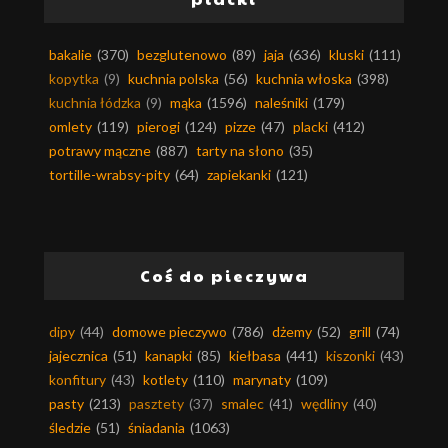
bakalie
(370)
bezglutenowo
(89)
jaja
(636)
kluski
(111)
kopytka
(9)
kuchnia polska
(56)
kuchnia włoska
(398)
kuchnia łódzka
(9)
mąka
(1596)
naleśniki
(179)
omlety
(119)
pierogi
(124)
pizze
(47)
placki
(412)
potrawy mączne
(887)
tarty na słono
(35)
tortille-wrabsy-pity
(64)
zapiekanki
(121)
Coś do pieczywa
dipy
(44)
domowe pieczywo
(786)
dżemy
(52)
grill
(74)
jajecznica
(51)
kanapki
(85)
kiełbasa
(441)
kiszonki
(43)
konfitury
(43)
kotlety
(110)
marynaty
(109)
pasty
(213)
pasztety
(37)
smalec
(41)
wędliny
(40)
śledzie
(51)
śniadania
(1063)