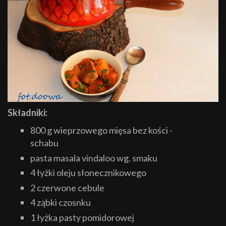
Składniki:
800 g wieprzowego mięsa bez kości -
schabu
pasta masala vindaloo wg. smaku
4 łyżki oleju słonecznikowego
2 czerwone cebule
4 ząbki czosnku
1 łyżka pasty pomidorowej