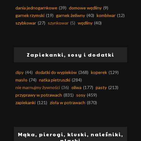
dania jednogarnkowe
(39)
domowe wędliny
(9)
garnek rzymski
(19)
garnek żeliwny
(40)
kombiwar
(12)
szybkowar
(27)
szynkowar
(5)
wędliny
(40)
Zapiekanki, sosy i dodatki
dipy
(44)
dodatki do wypieków
(368)
koperek
(129)
masło
(74)
natka pietruszki
(284)
nie marnujmy żywności
(36)
oliwa
(177)
pasty
(213)
przyprawy w potrawach
(831)
sosy
(459)
zapiekanki
(121)
zioła w potrawach
(870)
Mąka, pierogi, kluski, naleśniki,
placki