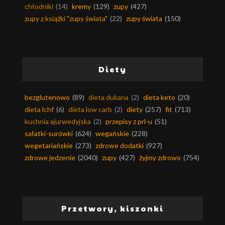
chłodniki
(14)
kremy
(129)
zupy
(427)
zupy z książki "zupy świata"
(22)
zupy świata
(150)
Diety
bezglutenowo
(89)
dieta dukana
(2)
dieta keto
(20)
dieta lchf
(6)
dieta low carb
(2)
diety
(257)
fit
(713)
kuchnia ajurwedyjska
(2)
przepisy z prl-u
(51)
sałatki-surówki
(624)
wegańskie
(228)
wegetariańskie
(273)
zdrowe dodatki
(927)
zdrowe jedzenie
(2040)
zupy
(427)
żyjmy zdrowo
(754)
Przetwory, kiszonki