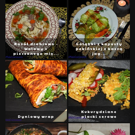
Rosół drobiowo -
Gołąbki z kapusty
wołowy z
pekińskiej z kaszą
pieczonego mię...
jag...
Kukurydziane
Dyniowy wrap
placki serowe