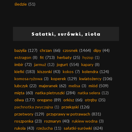
śledzie
(51)
Sałatki, surówki, zioła
bazylia
(127)
chrzan
(66)
czosnek
(1464)
dipy
(44)
estragon
(8)
fit
(713)
herbaty
(25)
hyzop
(1)
imbir
(72)
jarmuż
(12)
jogurt
(554)
kapary
(8)
kiełki
(183)
kiszonki
(43)
kokos
(7)
kolendra
(124)
komosa ryżowa
(3)
koperek
(129)
kwiatożercy
(106)
lubczyk
(22)
majeranek
(62)
melisa
(3)
miód
(509)
mięta
(60)
natka pietruszki
(284)
natka selera
(12)
oliwa
(177)
oregano
(89)
orkisz
(66)
otręby
(35)
pachnotka zwyczajna
(1)
przekąski
(126)
przetwory
(129)
przyprawy w potrawach
(831)
roszponka
(23)
rozmaryn
(40)
rukiew wodna
(3)
rukola
(43)
rzeżucha
(11)
sałatki-surówki
(624)