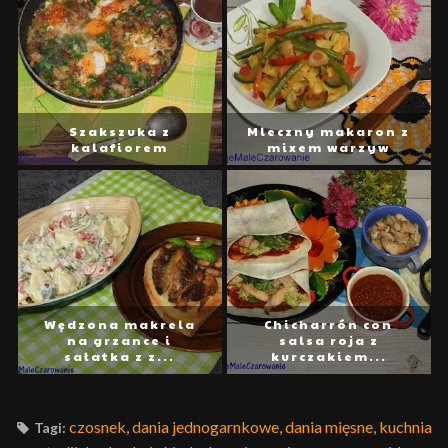
Szakszuka z
Mleczny makaron z
kalafiorem
mixem warzyw
Wędzona makrela
Chicharrón con
na grzance i
salsa roja z
sałatka z z...
kurczakiem...
czosnek
,
dania jednogarnkowe
,
dania mięsne
,
kuchnia
Tagi: