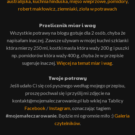
australijska
,
kuchnia hinduska
,
mięso wieprzowe
,
pomidory
,
robert makłowicz
,
ziemniaki
,
zioła w potrawach
Przelicznik miar i wag
Wszystkie potrawy na blogu gotuje dla 2 osób, chyba że
napisałam inaczej. Zawsze używam w mojej kuchni szklanki
która mierzy 250 ml, kostki masła która waży 200 g i puszki
np. pomidorów która waży 400 g, chyba że w przepisie
sugeruje inaczej.
Więcej na temat miar i wag
.
Twoje potrawy
Jeśli udało Ci się coś pysznego według mojego przepisu,
proszę pochwal się i przyślij mi zdjęcie na
kontakt@mojemaleczarowanie.pl lub wklej na Tablicy
Facebook
/
Instagram
, oznaczając tagiem
#mojemałeczarowanie
. Będzie mi ogromnie miło :)
Galeria
czytelników
.