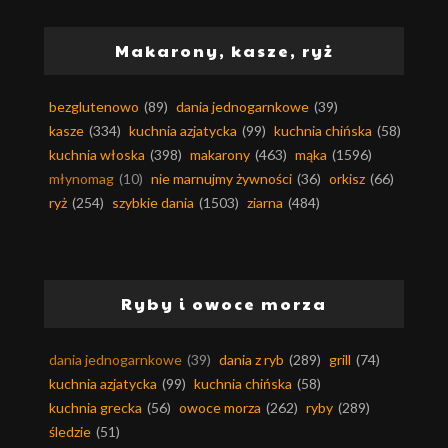
Makarony, kasze, ryż
bezglutenowo
(89)
dania jednogarnkowe
(39)
kasze
(334)
kuchnia azjatycka
(99)
kuchnia chińska
(58)
kuchnia włoska
(398)
makarony
(463)
mąka
(1596)
młynomag
(10)
nie marnujmy żywności
(36)
orkisz
(66)
ryż
(254)
szybkie dania
(1503)
ziarna
(484)
Ryby i owoce morza
dania jednogarnkowe
(39)
dania z ryb
(289)
grill
(74)
kuchnia azjatycka
(99)
kuchnia chińska
(58)
kuchnia grecka
(56)
owoce morza
(262)
ryby
(289)
śledzie
(51)