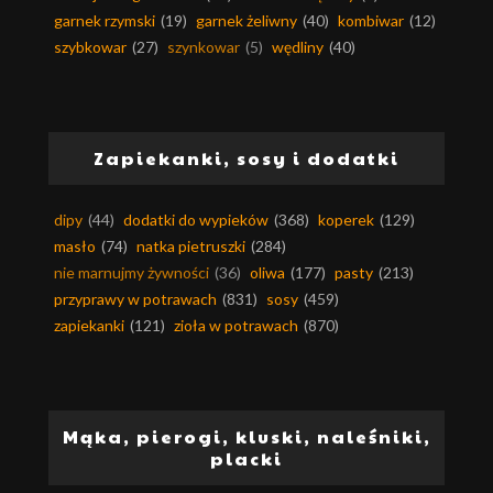
garnek rzymski
(19)
garnek żeliwny
(40)
kombiwar
(12)
szybkowar
(27)
szynkowar
(5)
wędliny
(40)
Zapiekanki, sosy i dodatki
dipy
(44)
dodatki do wypieków
(368)
koperek
(129)
masło
(74)
natka pietruszki
(284)
nie marnujmy żywności
(36)
oliwa
(177)
pasty
(213)
przyprawy w potrawach
(831)
sosy
(459)
zapiekanki
(121)
zioła w potrawach
(870)
Mąka, pierogi, kluski, naleśniki,
placki