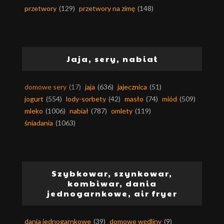
przetwory
(129)
przetwory na zimę
(148)
Jaja, sery, nabiał
domowe sery
(17)
jaja
(636)
jajecznica
(51)
jogurt
(554)
lody-sorbety
(42)
masło
(74)
miód
(509)
mleko
(1006)
nabiał
(787)
omlety
(119)
śniadania
(1063)
Szybkowar, szynkowar,
kombiwar, dania
jednogarnkowe, air fryer
dania jednogarnkowe
(39)
domowe wędliny
(9)