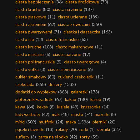
ciasta bez pieczenia
(36)
ciasta drożdżowe
(70)
ciasta kruche
(80)
ciasta na zimno
(187)
ciasta piaskowe
(11)
ciasta ucierane
(189)
ciasta z kremem
(62)
ciasta z owocami
(350)
ciasta z warzywami
(71)
ciastka i ciasteczka
(163)
ciasto filo
(13)
ciasto francuskie
(63)
ciasto kruche
(108)
ciasto makaronowe
(11)
ciasto maślane
(6)
ciasto parzone
(17)
ciasto półfrancuskie
(5)
ciasto twarogowe
(4)
ciasto yufka
(3)
ciasto ziemniaczane
(6)
cukier smakowy
(80)
cukierki-czekoladki
(11)
czekolada
(258)
desery
(1332)
dodatki do wypieków
(368)
galaretki
(173)
jabłeczniki-szarlotki
(67)
kakao
(180)
karob
(19)
kawa
(64)
keksy
(8)
kisiele
(49)
kruszonka
(14)
lody-sorbety
(42)
mak
(48)
masło
(74)
mazurki
(8)
miód
(509)
muffinki
(24)
mąka
(1596)
pierniki
(20)
pączki i faworki
(13)
rolady
(20)
rurki
(1)
serniki
(327)
suflety
(3)
tarta na słodko
(42)
torty
(55)