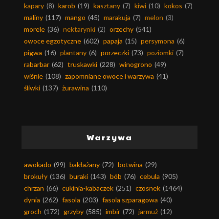
kapary
(8)
karob
(19)
kasztany
(7)
kiwi
(10)
kokos
(7)
maliny
(117)
mango
(45)
marakuja
(7)
melon
(3)
morele
(36)
nektarynki
(2)
orzechy
(541)
owoce egzotyczne
(602)
papaja
(15)
persymona
(6)
pigwa
(16)
plantany
(6)
porzeczki
(73)
poziomki
(7)
rabarbar
(62)
truskawki
(228)
winogrono
(49)
wiśnie
(108)
zapomniane owoce i warzywa
(41)
śliwki
(137)
żurawina
(110)
Warzywa
awokado
(99)
bakłażany
(72)
botwina
(29)
brokuły
(136)
buraki
(143)
bób
(76)
cebula
(905)
chrzan
(66)
cukinia-kabaczek
(251)
czosnek
(1464)
dynia
(262)
fasola
(203)
fasola szparagowa
(40)
groch
(172)
grzyby
(585)
imbir
(72)
jarmuż
(12)