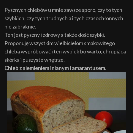
Pysznych chlebów u mnie zawsze sporo, czy to tych
szybkich, czy tych trudnych a i tych czasochłonnych
nie zabraknie.
Ten jest pyszny i zdrowy a także dość szybki.
Proponuję wszystkim wielbicielom smakowitego
chleba wypróbować i ten wypiek bo warto, chrupiąca
skórka i puszyste wnętrze.
Chleb z siemieniem lnianym i amarantusem.