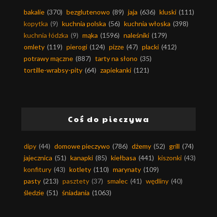
bakalie
(370)
bezglutenowo
(89)
jaja
(636)
kluski
(111)
kopytka
(9)
kuchnia polska
(56)
kuchnia włoska
(398)
kuchnia łódzka
(9)
mąka
(1596)
naleśniki
(179)
omlety
(119)
pierogi
(124)
pizze
(47)
placki
(412)
potrawy mączne
(887)
tarty na słono
(35)
tortille-wrabsy-pity
(64)
zapiekanki
(121)
Coś do pieczywa
dipy
(44)
domowe pieczywo
(786)
dżemy
(52)
grill
(74)
jajecznica
(51)
kanapki
(85)
kiełbasa
(441)
kiszonki
(43)
konfitury
(43)
kotlety
(110)
marynaty
(109)
pasty
(213)
pasztety
(37)
smalec
(41)
wędliny
(40)
śledzie
(51)
śniadania
(1063)