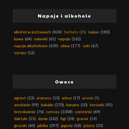
Napoje i alkohole
alkohol w potrawach
(424)
herbaty
(25)
kakao
(180)
kawa
(64)
nalewki
(61)
napoje
(162)
napoje alkoholowe
(109)
oliwa
(177)
soki
(67)
syropy
(52)
Owoce
agrest
(23)
ananasy
(10)
arbuz
(17)
aronia
(5)
awokado
(99)
bakalie
(370)
banany
(50)
borówki
(95)
brzoskwinie
(76)
cytrusy
(1008)
czereśnie
(69)
daktyle
(15)
dynia
(262)
figi
(24)
granat
(14)
gruszki
(60)
jabłka
(297)
jagody
(58)
jeżyny
(33)