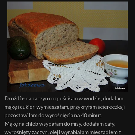
Drożdże na zaczyn rozpuściłam w wodzie, dodałam
mąkę i cukier, wymieszałam, przykryłam ściereczką i
pozostawiłam do wyrośnięcia na 40 minut.
Mąkę na chleb wsypałam do misy, dodałam cały,
wyrośnięty zaczyn, olej i wyrabiałam mieszadłem z