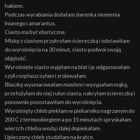
hakiem.
Podczas wyrabiania dodałam ziarenka siemienia
lnianego i amarantus.
Ciasto ma być elastyczne.
Miskę z ciastem przykryłam ściereczką i odstawiłam
do wyrośnięcia na 30 minut, ciasto podwoi swoją
objętość.
Wyrośnięte ciasto wyjęłam na blat i je odgazowałam
czyli rozpłaszczyłam i zrolowałam.
Blaszkę wysmarowałam masłem i wysypałam mąką,
przełożyłam do niej rulon ciasta, nakryłam ściereczką i
ponownie pozostawiłam do wyrośnięcia.
Wyrośnięty chleb piekłam w piekarniku nagrzanym do
200 C z termoobiegiem a po 15 minutach spryskałam
wierzch chleba wodą i dalej dopiekałam.
Upieczony chleb studziłam na kratce.