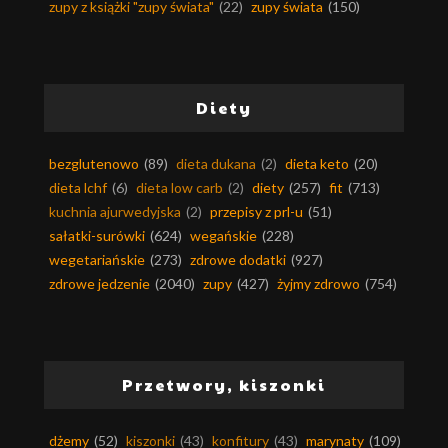
zupy z książki "zupy świata"
(22)
zupy świata
(150)
Diety
bezglutenowo
(89)
dieta dukana
(2)
dieta keto
(20)
dieta lchf
(6)
dieta low carb
(2)
diety
(257)
fit
(713)
kuchnia ajurwedyjska
(2)
przepisy z prl-u
(51)
sałatki-surówki
(624)
wegańskie
(228)
wegetariańskie
(273)
zdrowe dodatki
(927)
zdrowe jedzenie
(2040)
zupy
(427)
żyjmy zdrowo
(754)
Przetwory, kiszonki
dżemy
(52)
kiszonki
(43)
konfitury
(43)
marynaty
(109)