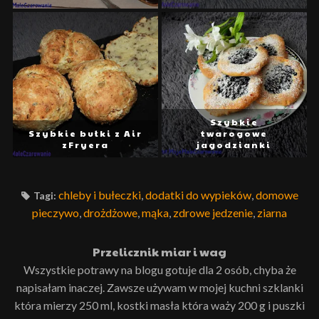
Szybkie
Szybkie bułki z Air
twarogowe
zFryera
jagodzianki
chleby i bułeczki
,
dodatki do wypieków
,
domowe
Tagi:
pieczywo
,
drożdżowe
,
mąka
,
zdrowe jedzenie
,
ziarna
Przelicznik miar i wag
Wszystkie potrawy na blogu gotuje dla 2 osób, chyba że
napisałam inaczej. Zawsze używam w mojej kuchni szklanki
która mierzy 250 ml, kostki masła która waży 200 g i puszki