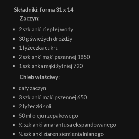
Składniki: forma 31 x 14
Zaczyn:
2 szklanki ciepłej wody
30 g świeżych drożdży
1 łyżeczka cukru
2 szklanki mąki pszennej 1850
1 szklanka mąki żytniej 720
Chleb właściwy:
cały zaczyn
3 szklanki mąki pszennej 650
2 łyżeczki soli
50 ml oleju rzepakowego
½ szklanki amarantusa ekspandowanego
¼ szklanki ziaren siemienia lnianego