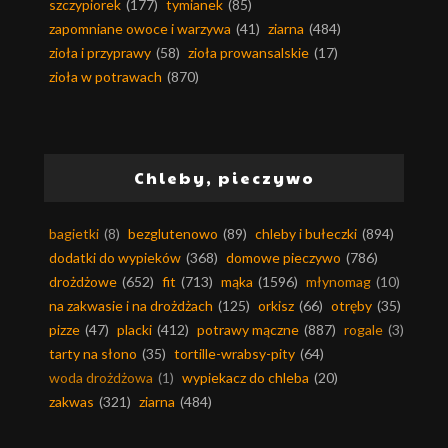
szczypiorek
(177)
tymianek
(85)
zapomniane owoce i warzywa
(41)
ziarna
(484)
zioła i przyprawy
(58)
zioła prowansalskie
(17)
zioła w potrawach
(870)
Chleby, pieczywo
bagietki
(8)
bezglutenowo
(89)
chleby i bułeczki
(894)
dodatki do wypieków
(368)
domowe pieczywo
(786)
drożdżowe
(652)
fit
(713)
mąka
(1596)
młynomag
(10)
na zakwasie i na drożdżach
(125)
orkisz
(66)
otręby
(35)
pizze
(47)
placki
(412)
potrawy mączne
(887)
rogale
(3)
tarty na słono
(35)
tortille-wrabsy-pity
(64)
woda drożdżowa
(1)
wypiekacz do chleba
(20)
zakwas
(321)
ziarna
(484)