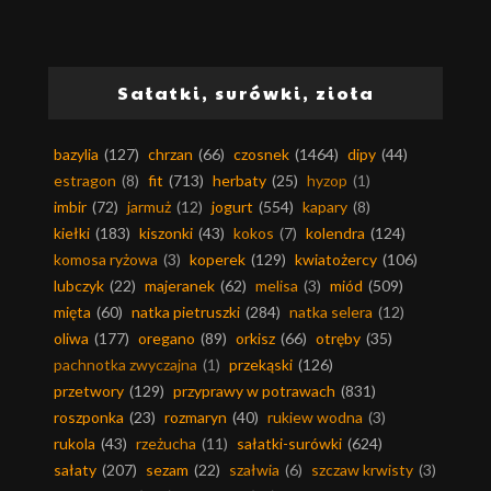
Sałatki, surówki, zioła
bazylia
(127)
chrzan
(66)
czosnek
(1464)
dipy
(44)
estragon
(8)
fit
(713)
herbaty
(25)
hyzop
(1)
imbir
(72)
jarmuż
(12)
jogurt
(554)
kapary
(8)
kiełki
(183)
kiszonki
(43)
kokos
(7)
kolendra
(124)
komosa ryżowa
(3)
koperek
(129)
kwiatożercy
(106)
lubczyk
(22)
majeranek
(62)
melisa
(3)
miód
(509)
mięta
(60)
natka pietruszki
(284)
natka selera
(12)
oliwa
(177)
oregano
(89)
orkisz
(66)
otręby
(35)
pachnotka zwyczajna
(1)
przekąski
(126)
przetwory
(129)
przyprawy w potrawach
(831)
roszponka
(23)
rozmaryn
(40)
rukiew wodna
(3)
rukola
(43)
rzeżucha
(11)
sałatki-surówki
(624)
sałaty
(207)
sezam
(22)
szałwia
(6)
szczaw krwisty
(3)