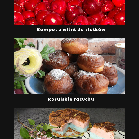
Kompot z wiśni do słoików
Rosyjskie racuchy