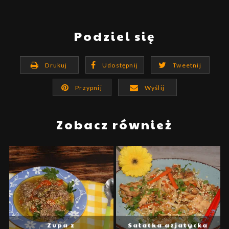
Podziel się
Drukuj
Udostępnij
Tweetnij
Przypnij
Wyślij
Zobacz również
Zupa z
Sałatka azjatycka