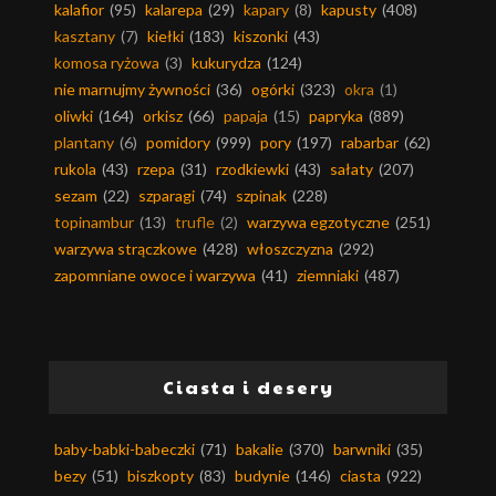
kalafior
(95)
kalarepa
(29)
kapary
(8)
kapusty
(408)
kasztany
(7)
kiełki
(183)
kiszonki
(43)
komosa ryżowa
(3)
kukurydza
(124)
nie marnujmy żywności
(36)
ogórki
(323)
okra
(1)
oliwki
(164)
orkisz
(66)
papaja
(15)
papryka
(889)
plantany
(6)
pomidory
(999)
pory
(197)
rabarbar
(62)
rukola
(43)
rzepa
(31)
rzodkiewki
(43)
sałaty
(207)
sezam
(22)
szparagi
(74)
szpinak
(228)
topinambur
(13)
trufle
(2)
warzywa egzotyczne
(251)
warzywa strączkowe
(428)
włoszczyzna
(292)
zapomniane owoce i warzywa
(41)
ziemniaki
(487)
Ciasta i desery
baby-babki-babeczki
(71)
bakalie
(370)
barwniki
(35)
bezy
(51)
biszkopty
(83)
budynie
(146)
ciasta
(922)