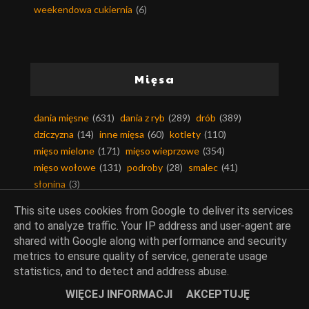
weekendowa cukiernia
(6)
Mięsa
dania mięsne
(631)
dania z ryb
(289)
drób
(389)
dziczyzna
(14)
inne mięsa
(60)
kotlety
(110)
mięso mielone
(171)
mięso wieprzowe
(354)
mięso wołowe
(131)
podroby
(28)
smalec
(41)
słonina
(3)
This site uses cookies from Google to deliver its services
and to analyze traffic. Your IP address and user-agent are
shared with Google along with performance and security
Kuchnie świata
metrics to ensure quality of service, generate usage
statistics, and to detect and address abuse.
kuchnia arabska
(49)
kuchnia afryki
(6)
WIĘCEJ INFORMACJI
AKCEPTUJĘ
kuchnia ajurwedyjska
(2)
kuchnia alaski
(1)