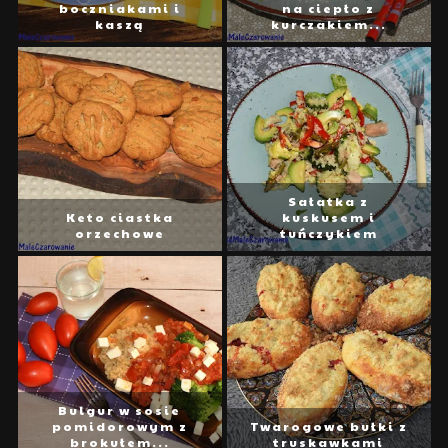
boczniakami i
na ciepło z
kaszą
kurczakiem...
Sałatka z
Keto ciastka
kuskusem i
orzechowe
tuńczykiem
Bulgur w sosie
pomidorowym z
Twarogowe bułki z
brokułem...
truskawkami