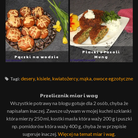
Placki z fasoli
Pączki na wodzie
Mung
desery
,
kisiele
,
kwiatożercy
,
mąka
,
owoce egzotyczne
Tagi:
Przelicznik miar i wag
Wszystkie potrawy na blogu gotuje dla 2 osób, chyba że
napisałam inaczej. Zawsze używam w mojej kuchni szklanki
która mierzy 250 ml, kostki masła która waży 200 g i puszki
np. pomidorów która waży 400 g, chyba że w przepisie
sugeruje inaczej.
Więcej na temat miar i wag
.