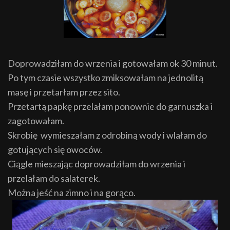
Doprowadziłam do wrzenia i gotowałam ok 30 minut.
Po tym czasie wszystko zmiksowałam na jednolitą
masę i przetarłam przez sito.
Przetartą papkę przelałam ponownie do garnuszka i
zagotowałam.
Skrobię wymieszałam z odrobiną wody i wlałam do
gotujących się owoców.
Ciągle mieszając doprowadziłam do wrzenia i
przelałam do salaterek.
Można jeść na zimno i na gorąco.