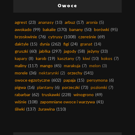
Owoce
agrest
(23)
ananasy
(10)
arbuz
(17)
aronia
(5)
awokado
(99)
bakalie
(370)
banany
(50)
borówki
(95)
brzoskwinie
(76)
cytrusy
(1008)
czereśnie
(69)
daktyle
(15)
dynia
(262)
figi
(24)
granat
(14)
gruszki
(60)
jabłka
(297)
jagody
(58)
jeżyny
(33)
kapary
(8)
karob
(19)
kasztany
(7)
kiwi
(10)
kokos
(7)
maliny
(117)
mango
(45)
marakuja
(7)
melon
(3)
morele
(36)
nektarynki
(2)
orzechy
(541)
owoce egzotyczne
(602)
papaja
(15)
persymona
(6)
pigwa
(16)
plantany
(6)
porzeczki
(73)
poziomki
(7)
rabarbar
(62)
truskawki
(228)
winogrono
(49)
wiśnie
(108)
zapomniane owoce i warzywa
(41)
śliwki
(137)
żurawina
(110)