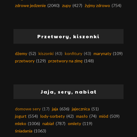
zdrowe jedzenie
(2040)
zupy
(427)
żyjmy zdrowo
(754)
Przetwory, kiszonki
dżemy
(52)
kiszonki
(43)
konfitury
(43)
marynaty
(109)
przetwory
(129)
przetwory na zimę
(148)
Jaja, sery, nabiał
domowe sery
(17)
jaja
(636)
jajecznica
(51)
jogurt
(554)
lody-sorbety
(42)
masło
(74)
miód
(509)
mleko
(1006)
nabiał
(787)
omlety
(119)
śniadania
(1063)