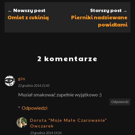
← Nowszy post
Starszy post →
Omlet z cukinią
Pierniki nadziewane
powidłami
2 komentarze
gin
22 grudnia 2014 21:45
Musiał smakować zupełnie wyjątkowo :)
Odpowiedz
Odpowiedzi
Dorota "Moje Małe Czarowanie"
Owczarek
23 grudnia 2014 19:24