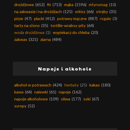
drożdżowe
(652)
fit
(713)
mąka
(1596)
młynomag
(10)
na zakwasie i na drożdżach
(125)
orkisz
(66)
otręby
(35)
pizze
(47)
placki
(412)
potrawy mączne
(887)
rogale
(3)
tarty na słono
(35)
tortille-wrabsy-pity
(64)
woda drożdżowa
(1)
wypiekacz do chleba
(20)
zakwas
(321)
ziarna
(484)
Napoje i alkohole
alkohol w potrawach
(424)
herbaty
(25)
kakao
(180)
kawa
(64)
nalewki
(61)
napoje
(162)
napoje alkoholowe
(109)
oliwa
(177)
soki
(67)
syropy
(52)