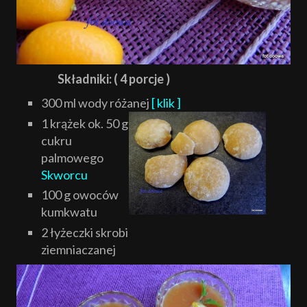
Składniki: ( 4 porcje )
300 ml wody różanej
[ klik ]
1 krążek ok. 50 g
cukru
palmowego
Skworcu
100 g owoców
kumkwatu
2 łyżeczki skrobi
ziemniaczanej