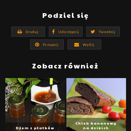
Podziel się
Drukuj
Udostępnij
Tweetnij
Przypnij
Wyślij
Zobacz również
Chleb bananowy
Dżem z płatków
na dzikich