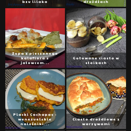
bzu lilaka
drożdżach
Zupa z pieczonego
kalafiora z
Gotowane ciasto w
jałowcem...
słoikach
Placki Cachapas -
wenezuelskie
Ciasto drożdżowe z
naleśniki...
warzywami