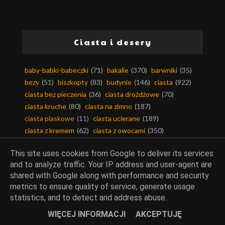
Ciasta i desery
baby-babki-babeczki
(71)
bakalie
(370)
barwniki
(35)
bezy
(51)
biszkopty
(83)
budynie
(146)
ciasta
(922)
ciasta bez pieczenia
(36)
ciasta drożdżowe
(70)
ciasta kruche
(80)
ciasta na zimno
(187)
ciasta piaskowe
(11)
ciasta ucierane
(189)
ciasta z kremem
(62)
ciasta z owocami
(350)
ciasta z warzywami
(71)
ciastka i ciasteczka
(163)
This site uses cookies from Google to deliver its services
ciasto filo
(13)
ciasto francuskie
(63)
and to analyze traffic. Your IP address and user-agent are
ciasto kruche
(108)
ciasto makaronowe
(11)
shared with Google along with performance and security
ciasto maślane
(6)
ciasto parzone
(17)
metrics to ensure quality of service, generate usage
ciasto półfrancuskie
(5)
ciasto twarogowe
(4)
statistics, and to detect and address abuse.
ciasto yufka
(3)
ciasto ziemniaczane
(6)
WIĘCEJ INFORMACJI
AKCEPTUJĘ
cukier smakowy
(80)
cukierki-czekoladki
(11)