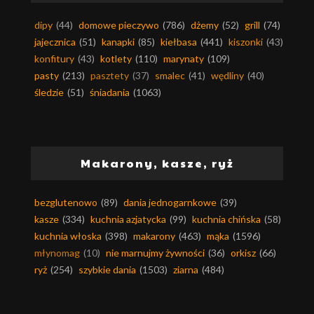
dipy
(44)
domowe pieczywo
(786)
dżemy
(52)
grill
(74)
jajecznica
(51)
kanapki
(85)
kiełbasa
(441)
kiszonki
(43)
konfitury
(43)
kotlety
(110)
marynaty
(109)
pasty
(213)
pasztety
(37)
smalec
(41)
wędliny
(40)
śledzie
(51)
śniadania
(1063)
Makarony, kasze, ryż
bezglutenowo
(89)
dania jednogarnkowe
(39)
kasze
(334)
kuchnia azjatycka
(99)
kuchnia chińska
(58)
kuchnia włoska
(398)
makarony
(463)
mąka
(1596)
młynomag
(10)
nie marnujmy żywności
(36)
orkisz
(66)
ryż
(254)
szybkie dania
(1503)
ziarna
(484)