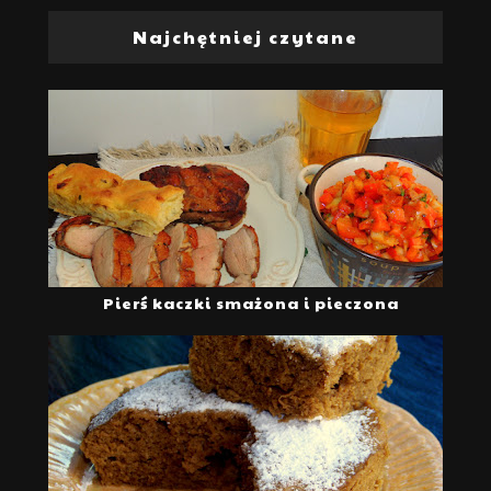
Najchętniej czytane
Pierś kaczki smażona i pieczona