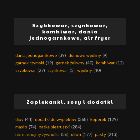
Szybkowar, szynkowar,
kombiwar, dania
jednogarnkowe, air fryer
dania jednogarnkowe
(39)
domowe wędliny
(9)
garnek rzymski
(19)
garnek żeliwny
(40)
kombiwar
(12)
szybkowar
(27)
szynkowar
(5)
wędliny
(40)
Zapiekanki, sosy i dodatki
dipy
(44)
dodatki do wypieków
(368)
koperek
(129)
masło
(74)
natka pietruszki
(284)
nie marnujmy żywności
(36)
oliwa
(177)
pasty
(213)