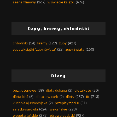
seans filmowy
(167)
w świecie książki
(476)
Zupy, kremy, chłodniki
chłodniki
(14)
kremy
(129)
zupy
(427)
zupy z książki "zupy świata"
(22)
zupy świata
(150)
Diety
bezglutenowo
(89)
dieta dukana
(2)
dieta keto
(20)
dieta lchf
(6)
dieta low carb
(2)
diety
(257)
fit
(713)
kuchnia ajurwedyjska
(2)
przepisy z prl-u
(51)
sałatki-surówki
(624)
wegańskie
(228)
wegetariańskie
(273)
zdrowe dodatki
(927)