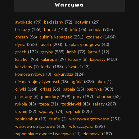
Warzywa
awokado
(99)
bakłażany
(72)
botwina
(29)
brokuły
(136)
buraki
(143)
bób
(76)
cebula
(905)
chrzan
(66)
cukinia-kabaczek
(251)
czosnek
(1464)
dynia
(262)
fasola
(203)
fasola szparagowa
(40)
groch
(172)
grzyby
(585)
imbir
(72)
jarmuż
(12)
kalafior
(95)
kalarepa
(29)
kapary
(8)
kapusty
(408)
kasztany
(7)
kiełki
(183)
kiszonki
(43)
komosa ryżowa
(3)
kukurydza
(124)
nie marnujmy żywności
(36)
ogórki
(323)
okra
(1)
oliwki
(164)
orkisz
(66)
papaja
(15)
papryka
(889)
plantany
(6)
pomidory
(999)
pory
(197)
rabarbar
(62)
rukola
(43)
rzepa
(31)
rzodkiewki
(43)
sałaty
(207)
sezam
(22)
szparagi
(74)
szpinak
(228)
topinambur
(13)
trufle
(2)
warzywa egzotyczne
(251)
warzywa strączkowe
(428)
włoszczyzna
(292)
zapomniane owoce i warzywa
(41)
ziemniaki
(487)