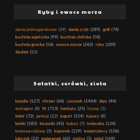
Ryby i owoce morza
dania jednogarnkowe
(39)
dania z ryb
(289)
grill
(74)
kuchnia azjatycka
(99)
kuchnia chińska
(58)
kuchnia grecka
(56)
owoce morza
(262)
ryby
(289)
śledzie
(51)
Sałatki, surówki, zioła
bazylia
(127)
chrzan
(66)
czosnek
(1464)
dipy
(44)
estragon
(8)
fit
(713)
herbaty
(25)
hyzop
(1)
imbir
(72)
jarmuż
(12)
jogurt
(554)
kapary
(8)
kiełki
(183)
kiszonki
(43)
kokos
(7)
kolendra
(124)
komosa ryżowa
(3)
koperek
(129)
kwiatożercy
(106)
lubczyk
(22)
majeranek
(62)
melisa
(3)
miód
(509)