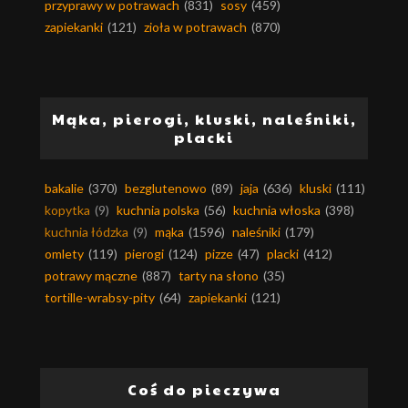
przyprawy w potrawach
(831)
sosy
(459)
zapiekanki
(121)
zioła w potrawach
(870)
Mąka, pierogi, kluski, naleśniki,
placki
bakalie
(370)
bezglutenowo
(89)
jaja
(636)
kluski
(111)
kopytka
(9)
kuchnia polska
(56)
kuchnia włoska
(398)
kuchnia łódzka
(9)
mąka
(1596)
naleśniki
(179)
omlety
(119)
pierogi
(124)
pizze
(47)
placki
(412)
potrawy mączne
(887)
tarty na słono
(35)
tortille-wrabsy-pity
(64)
zapiekanki
(121)
Coś do pieczywa