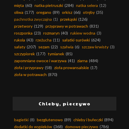
mięta
(60)
natka pietruszki
(284)
natka selera
(12)
oliwa
(177)
oregano
(89)
orkisz
(66)
otręby
(35)
pachnotka zwyczajna
(1)
przekąski
(126)
przetwory
(129)
przyprawy w potrawach
(831)
roszponka
(23)
rozmaryn
(40)
rukiew wodna
(3)
rukola
(43)
rzeżucha
(11)
sałatki-surówki
(624)
sałaty
(207)
sezam
(22)
szałwia
(6)
szczaw krwisty
(3)
szczypiorek
(177)
tymianek
(85)
zapomniane owoce i warzywa
(41)
ziarna
(484)
zioła i przyprawy
(58)
zioła prowansalskie
(17)
zioła w potrawach
(870)
Chleby, pieczywo
bagietki
(8)
bezglutenowo
(89)
chleby i bułeczki
(894)
dodatki do wypieków
(368)
domowe pieczywo
(786)