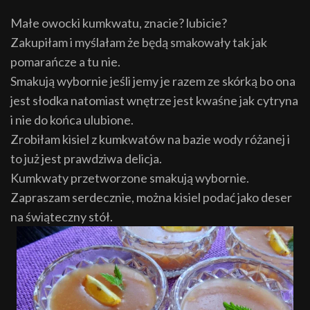
Małe owocki kumkwatu, znacie? lubicie?
Zakupiłam i myślałam że będą smakowały tak jak
pomarańcze a tu nie.
Smakują wybornie jeśli jemy je razem ze skórką bo ona
jest słodka natomiast wnętrze jest kwaśne jak cytryna
i nie do końca ulubione.
Zrobiłam kisiel z kumkwatów na bazie wody różanej i
to już jest prawdziwa delicja.
Kumkwaty przetworzone smakują wybornie.
Zapraszam serdecznie, można kisiel podać jako deser
na świąteczny stół.