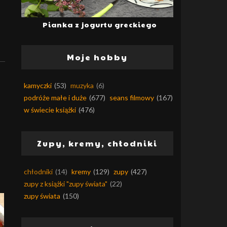
Pianka z jogurtu greckiego
Moje hobby
kamyczki
(53)
muzyka
(6)
podróże małe i duże
(677)
seans filmowy
(167)
w świecie książki
(476)
Zupy, kremy, chłodniki
chłodniki
(14)
kremy
(129)
zupy
(427)
zupy z książki "zupy świata"
(22)
zupy świata
(150)