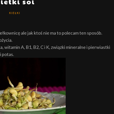
iełki soi
KIEŁKI
iełkownicę ale jak ktoś nie ma to polecam ten sposób.
ożycia.
, witamin A, B1, B2, C i K, związki mineralne i pierwiastki
i potas.