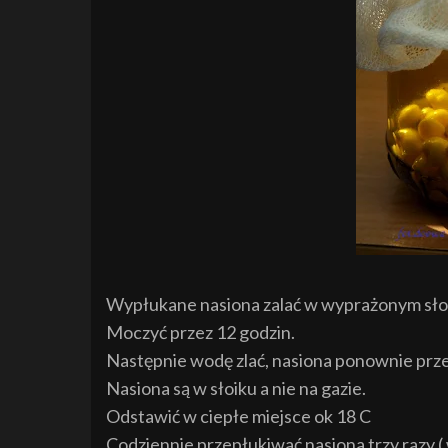
Wypłukane nasiona zalać w wyprażonym słoi
Moczyć przez 12 godzin.
Następnie wodę zlać, nasiona ponownie przep
Nasiona są w słoiku a nie na gazie.
Odstawić w ciepłe miejsce ok 18 C
Codziennie przepłukiwać nasiona trzy razy (