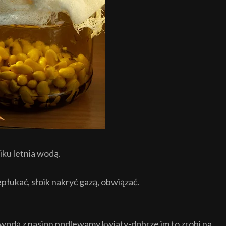
ku letnia wodą.
łukać, słoik nakryć gazą, obwiązać.
 wodą z nasion podlewamy kwiaty-dobrze im to zrobi na