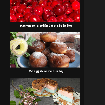
Kompot z wiśni do słoików
Rosyjskie racuchy