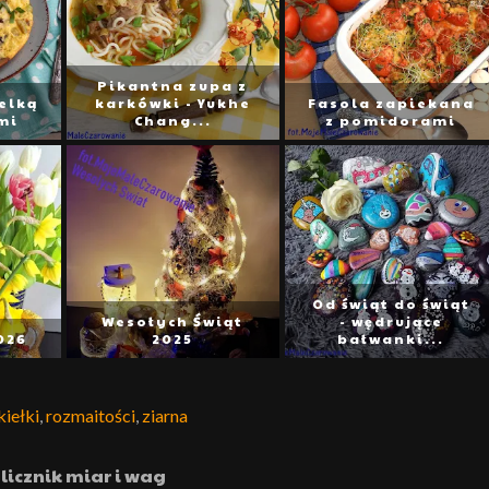
Pikantna zupa z
elką
karkówki - Yukhe
Fasola zapiekana
mi
Chang...
z pomidorami
Od świąt do świąt
Wesołych Świąt
- wędrujące
026
2025
bałwanki...
kiełki
,
rozmaitości
,
ziarna
licznik miar i wag