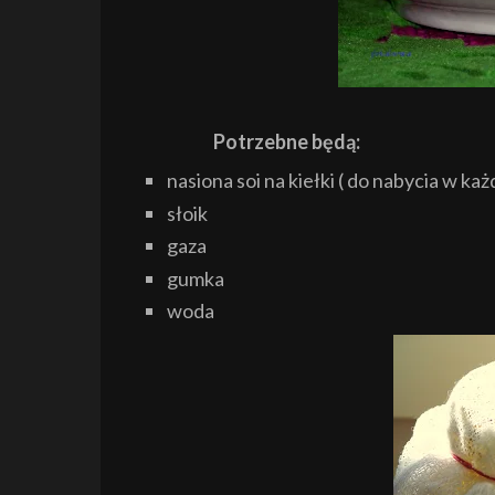
Potrzebne będą:
nasiona soi na kiełki ( do nabycia w k
słoik
gaza
gumka
woda