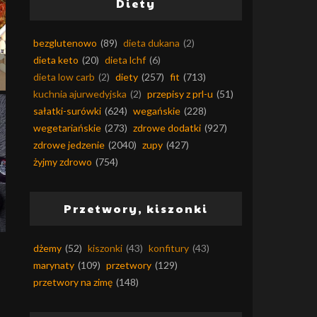
Diety
bezglutenowo
(89)
dieta dukana
(2)
dieta keto
(20)
dieta lchf
(6)
dieta low carb
(2)
diety
(257)
fit
(713)
kuchnia ajurwedyjska
(2)
przepisy z prl-u
(51)
sałatki-surówki
(624)
wegańskie
(228)
wegetariańskie
(273)
zdrowe dodatki
(927)
zdrowe jedzenie
(2040)
zupy
(427)
żyjmy zdrowo
(754)
Przetwory, kiszonki
dżemy
(52)
kiszonki
(43)
konfitury
(43)
marynaty
(109)
przetwory
(129)
przetwory na zimę
(148)