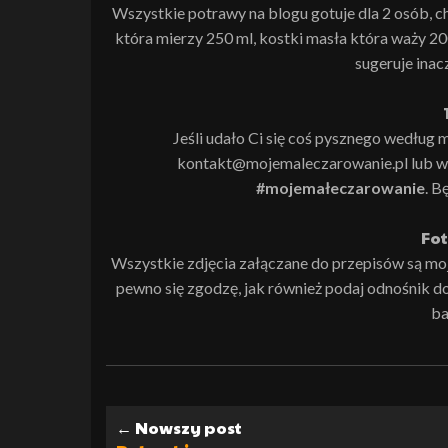
Wszystkie potrawy na blogu gotuje dla 2 osób, c
która mierzy 250 ml, kostki masła która waży 20
sugeruje inac
Jeśli udało Ci się coś pysznego według m
kontakt@mojemaleczarowanie.pl lub wk
#mojemałeczarowanie
. B
Fot
Wszystkie zdjęcia załączane do przepisów są moją 
pewno się zgodzę, jak również podaj odnośnik do i
ba
← Nowszy post