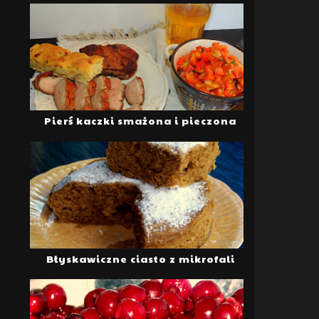
Pierś kaczki smażona i pieczona
Błyskawiczne ciasto z mikrofali