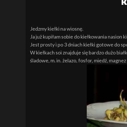
K
Jedzmy kiełki na wiosnę.
Ja już kupiłam sobie do kiełkowania nasion k
Jest prosty i po 3 dniach kiełki gotowe do sp
W kiełkach soi znajduje się bardzo dużo białka
śladowe, m. in. żelazo, fosfor, miedź, magnez 