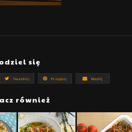
odziel się
Tweetnij
Przypnij
Wyślij
acz również