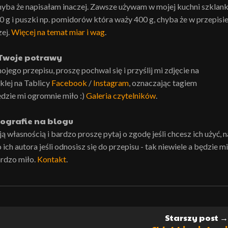
hyba że napisałam inaczej. Zawsze używam w mojej kuchni szklank
0 g i puszki np. pomidorów która waży 400 g, chyba że w przepisi
zej.
Więcej na temat miar i wag
.
Twoje potrawy
ojego przepisu, proszę pochwal się i przyślij mi zdjęcie na
lej na Tablicy
Facebook
/
Instagram
, oznaczając tagiem
ędzie mi ogromnie miło :)
Galeria czytelników
.
ografie na blogu
własnością i bardzo proszę pytaj o zgodę jeśli chcesz ich użyć, n
ch autora jeśli odnosisz się do przepisu - tak niewiele a będzie mi
rdzo miło.
Kontakt
.
Starszy post →