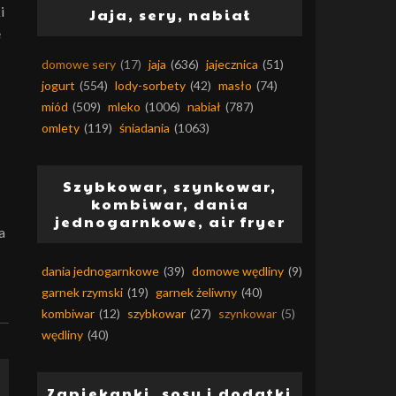
i
Jaja, sery, nabiał
e
domowe sery
(17)
jaja
(636)
jajecznica
(51)
jogurt
(554)
lody-sorbety
(42)
masło
(74)
miód
(509)
mleko
(1006)
nabiał
(787)
omlety
(119)
śniadania
(1063)
Szybkowar, szynkowar,
kombiwar, dania
jednogarnkowe, air fryer
a
dania jednogarnkowe
(39)
domowe wędliny
(9)
garnek rzymski
(19)
garnek żeliwny
(40)
kombiwar
(12)
szybkowar
(27)
szynkowar
(5)
wędliny
(40)
Zapiekanki, sosy i dodatki