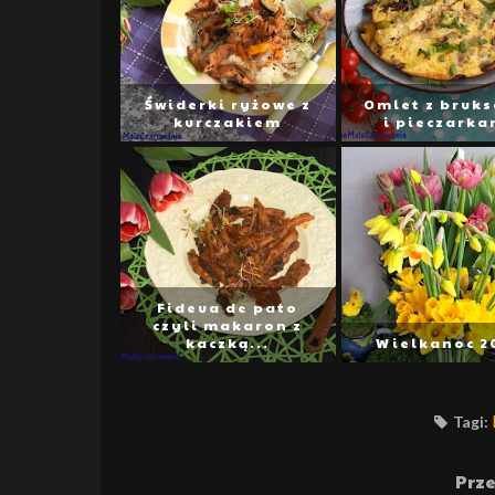
Świderki ryżowe z
Omlet z bruks
kurczakiem
i pieczarka
Fideua de pato
czyli makaron z
kaczką...
Wielkanoc 2
Tagi:
Prze