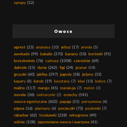
syropy
(52)
Owoce
agrest
(23)
ananasy
(10)
arbuz
(17)
aronia
(5)
awokado
(99)
bakalie
(370)
banany
(50)
borówki
(95)
brzoskwinie
(76)
cytrusy
(1008)
czereśnie
(69)
daktyle
(15)
dynia
(262)
figi
(24)
granat
(14)
gruszki
(60)
jabłka
(297)
jagody
(58)
jeżyny
(33)
kapary
(8)
karob
(19)
kasztany
(7)
kiwi
(10)
kokos
(7)
maliny
(117)
mango
(45)
marakuja
(7)
melon
(3)
morele
(36)
nektarynki
(2)
orzechy
(541)
owoce egzotyczne
(602)
papaja
(15)
persymona
(6)
pigwa
(16)
plantany
(6)
porzeczki
(73)
poziomki
(7)
rabarbar
(62)
truskawki
(228)
winogrono
(49)
wiśnie
(108)
zapomniane owoce i warzywa
(41)