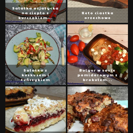
Sałatka azjatycka
na ciepło z
Keto ciastka
kurczakiem...
orzechowe
Sałatka z
Bulgur w sosie
kuskusem i
pomidorowym z
tuńczykiem
brokułem...