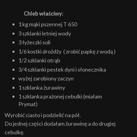
Chleb właściwy:
1 kg mąki pszennej T 650
3 szklanki letniej wody
3 łyżeczki soli
1/6 kostki drożdży ( zrobić papkę z wodą )
1/2 szklanki otrąb
3/4 szklanki pestek dyni i słonecznika
wyżej zarobiony zaczyn
1 szklanka żurawiny
1 szklanka prażonej cebulki (miałam
Prymat)
Wyrobić ciasto i podzielić na pół.
Do jednej części dodałam żurawinę a do drugiej
cebulkę.