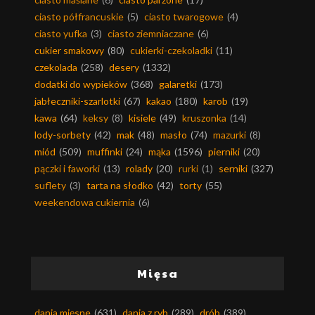
ciasto półfrancuskie
(5)
ciasto twarogowe
(4)
ciasto yufka
(3)
ciasto ziemniaczane
(6)
cukier smakowy
(80)
cukierki-czekoladki
(11)
czekolada
(258)
desery
(1332)
dodatki do wypieków
(368)
galaretki
(173)
jabłeczniki-szarlotki
(67)
kakao
(180)
karob
(19)
kawa
(64)
keksy
(8)
kisiele
(49)
kruszonka
(14)
lody-sorbety
(42)
mak
(48)
masło
(74)
mazurki
(8)
miód
(509)
muffinki
(24)
mąka
(1596)
pierniki
(20)
pączki i faworki
(13)
rolady
(20)
rurki
(1)
serniki
(327)
suflety
(3)
tarta na słodko
(42)
torty
(55)
weekendowa cukiernia
(6)
Mięsa
dania mięsne
(631)
dania z ryb
(289)
drób
(389)