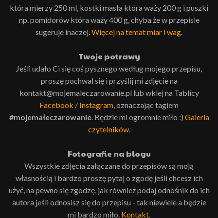
która mierzy 250 ml, kostki masła która waży 200 g i puszki
np. pomidorów która waży 400 g, chyba że w przepisie
sugeruje inaczej.
Więcej na temat miar i wag
.
Twoje potrawy
Jeśli udało Ci się coś pysznego według mojego przepisu,
proszę pochwal się i przyślij mi zdjęcie na
kontakt@mojemaleczarowanie.pl lub wklej na Tablicy
Facebook
/
Instagram
, oznaczając tagiem
#mojemałeczarowanie
. Będzie mi ogromnie miło :)
Galeria
czytelników
.
Fotografie na blogu
Wszystkie zdjęcia załączane do przepisów są moją
własnością i bardzo proszę pytaj o zgodę jeśli chcesz ich
użyć, na pewno się zgodzę, jak również podaj odnośnik do ich
autora jeśli odnosisz się do przepisu - tak niewiele a będzie
mi bardzo miło.
Kontakt
.