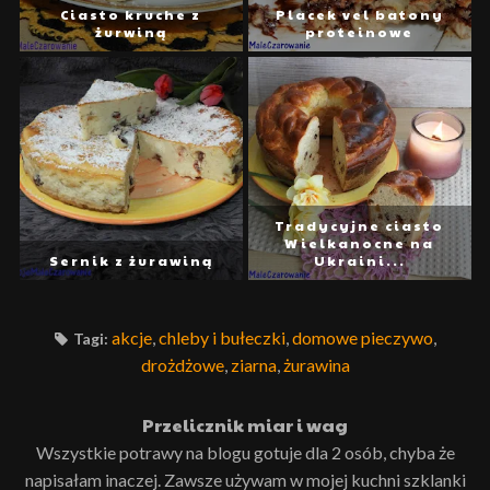
Ciasto kruche z
Placek vel batony
żurwiną
proteinowe
Tradycyjne ciasto
Wielkanocne na
Sernik z żurawiną
Ukraini...
akcje
,
chleby i bułeczki
,
domowe pieczywo
,
Tagi:
drożdżowe
,
ziarna
,
żurawina
Przelicznik miar i wag
Wszystkie potrawy na blogu gotuje dla 2 osób, chyba że
napisałam inaczej. Zawsze używam w mojej kuchni szklanki