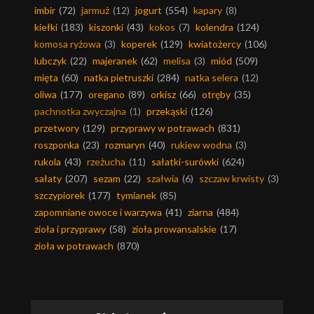
imbir
(72)
jarmuż
(12)
jogurt
(554)
kapary
(8)
kiełki
(183)
kiszonki
(43)
kokos
(7)
kolendra
(124)
komosa ryżowa
(3)
koperek
(129)
kwiatożercy
(106)
lubczyk
(22)
majeranek
(62)
melisa
(3)
miód
(509)
mięta
(60)
natka pietruszki
(284)
natka selera
(12)
oliwa
(177)
oregano
(89)
orkisz
(66)
otręby
(35)
pachnotka zwyczajna
(1)
przekąski
(126)
przetwory
(129)
przyprawy w potrawach
(831)
roszponka
(23)
rozmaryn
(40)
rukiew wodna
(3)
rukola
(43)
rzeżucha
(11)
sałatki-surówki
(624)
sałaty
(207)
sezam
(22)
szałwia
(6)
szczaw krwisty
(3)
szczypiorek
(177)
tymianek
(85)
zapomniane owoce i warzywa
(41)
ziarna
(484)
zioła i przyprawy
(58)
zioła prowansalskie
(17)
zioła w potrawach
(870)