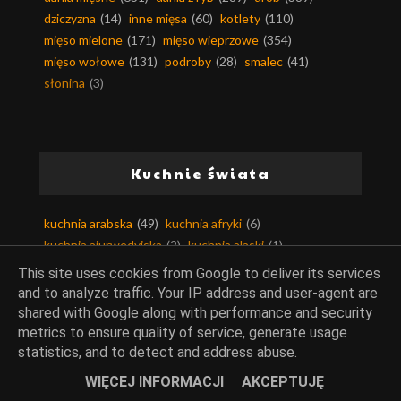
dziczyzna
(14)
inne mięsa
(60)
kotlety
(110)
mięso mielone
(171)
mięso wieprzowe
(354)
mięso wołowe
(131)
podroby
(28)
smalec
(41)
słonina
(3)
Kuchnie świata
kuchnia arabska
(49)
kuchnia afryki
(6)
kuchnia ajurwedyjska
(2)
kuchnia alaski
(1)
kuchnia algierska
(2)
kuchnia amerykańska
(36)
This site uses cookies from Google to deliver its services
kuchnia andaluzji
(13)
kuchnia angielska
(24)
and to analyze traffic. Your IP address and user-agent are
kuchnia argentyńska
(3)
kuchnia armenii
(2)
shared with Google along with performance and security
kuchnia australijska
(20)
kuchnia austriacka
(9)
metrics to ensure quality of service, generate usage
statistics, and to detect and address abuse.
kuchnia azjatycka
(99)
kuchnia bahrajnu
(3)
kuchnia bałkańska
(34)
kuchnia belgijska
(4)
WIĘCEJ INFORMACJI
AKCEPTUJĘ
kuchnia berberyjska
(1)
kuchnia birmańska
(4)