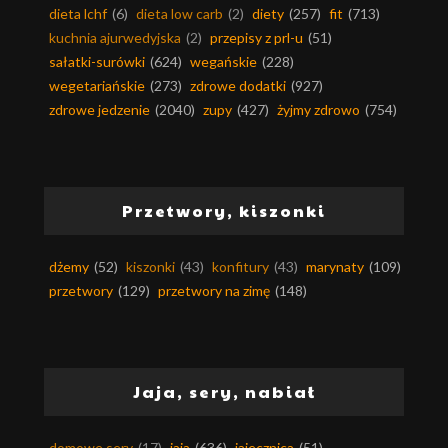
dieta lchf
(6)
dieta low carb
(2)
diety
(257)
fit
(713)
kuchnia ajurwedyjska
(2)
przepisy z prl-u
(51)
sałatki-surówki
(624)
wegańskie
(228)
wegetariańskie
(273)
zdrowe dodatki
(927)
zdrowe jedzenie
(2040)
zupy
(427)
żyjmy zdrowo
(754)
Przetwory, kiszonki
dżemy
(52)
kiszonki
(43)
konfitury
(43)
marynaty
(109)
przetwory
(129)
przetwory na zimę
(148)
Jaja, sery, nabiał
domowe sery
(17)
jaja
(636)
jajecznica
(51)