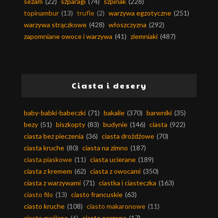
sezam
(22)
szparagi
(74)
szpinak
(228)
topinambur
(13)
trufle
(2)
warzywa egzotyczne
(251)
warzywa strączkowe
(428)
włoszczyzna
(292)
zapomniane owoce i warzywa
(41)
ziemniaki
(487)
Ciasta i desery
baby-babki-babeczki
(71)
bakalie
(370)
barwniki
(35)
bezy
(51)
biszkopty
(83)
budynie
(146)
ciasta
(922)
ciasta bez pieczenia
(36)
ciasta drożdżowe
(70)
ciasta kruche
(80)
ciasta na zimno
(187)
ciasta piaskowe
(11)
ciasta ucierane
(189)
ciasta z kremem
(62)
ciasta z owocami
(350)
ciasta z warzywami
(71)
ciastka i ciasteczka
(163)
ciasto filo
(13)
ciasto francuskie
(63)
ciasto kruche
(108)
ciasto makaronowe
(11)
ciasto maślane
(6)
ciasto parzone
(17)