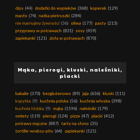
dipy
(44)
dodatki do wypieków
(368)
koperek
(129)
masło
(74)
natka pietruszki
(284)
nie marnujmy żywności
(36)
oliwa
(177)
pasty
(213)
przyprawy w potrawach
(831)
sosy
(459)
zapiekanki
(121)
zioła w potrawach
(870)
Mąka, pierogi, kluski, naleśniki,
placki
bakalie
(370)
bezglutenowo
(89)
jaja
(636)
kluski
(111)
kopytka
(9)
kuchnia polska
(56)
kuchnia włoska
(398)
kuchnia łódzka
(9)
mąka
(1596)
naleśniki
(179)
omlety
(119)
pierogi
(124)
pizze
(47)
placki
(412)
potrawy mączne
(887)
tarty na słono
(35)
tortille-wrabsy-pity
(64)
zapiekanki
(121)