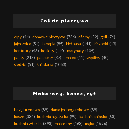
Coś do pieczywa
dipy
(44)
domowe pieczywo
(786)
dżemy
(52)
grill
(74)
jajecznica
(51)
kanapki
(85)
kiełbasa
(441)
kiszonki
(43)
konfitury
(43)
kotlety
(110)
marynaty
(109)
pasty
(213)
pasztety
(37)
smalec
(41)
wędliny
(40)
śledzie
(51)
śniadania
(1063)
Makarony, kasze, ryż
bezglutenowo
(89)
dania jednogarnkowe
(39)
kasze
(334)
kuchnia azjatycka
(99)
kuchnia chińska
(58)
kuchnia włoska
(398)
makarony
(463)
mąka
(1596)