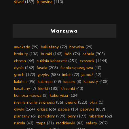
śliwki
(137)
żurawina
(110)
Warzywa
awokado
(99)
bakłażany
(72)
botwina
(29)
brokuły
(136)
buraki
(143)
bób
(76)
cebula
(905)
chrzan
(66)
cukinia-kabaczek
(251)
czosnek
(1464)
dynia
(262)
fasola
(203)
fasola szparagowa
(40)
groch
(172)
grzyby
(585)
imbir
(72)
jarmuż
(12)
kalafior
(95)
kalarepa
(29)
kapary
(8)
kapusty
(408)
kasztany
(7)
kiełki
(183)
kiszonki
(43)
komosa ryżowa
(3)
kukurydza
(124)
nie marnujmy żywności
(36)
ogórki
(323)
okra
(1)
oliwki
(164)
orkisz
(66)
papaja
(15)
papryka
(889)
plantany
(6)
pomidory
(999)
pory
(197)
rabarbar
(62)
rukola
(43)
rzepa
(31)
rzodkiewki
(43)
sałaty
(207)