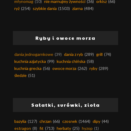
młynomag
(10)
nie marnujmy żywności
(36)
orkisz
(66)
ryż
(254)
szybkie dania
(1503)
ziarna
(484)
Ryby i owoce morza
dania jednogarnkowe
(39)
dania z ryb
(289)
grill
(74)
kuchnia azjatycka
(99)
kuchnia chińska
(58)
kuchnia grecka
(56)
owoce morza
(262)
ryby
(289)
śledzie
(51)
Sałatki, surówki, zioła
bazylia
(127)
chrzan
(66)
czosnek
(1464)
dipy
(44)
estragon
(8)
fit
(713)
herbaty
(25)
hyzop
(1)