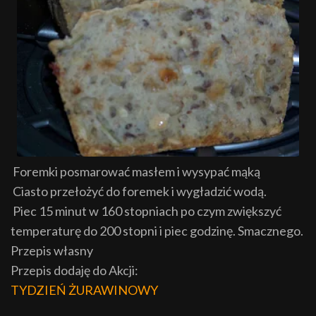
Foremki posmarować masłem i wysypać mąką
Ciasto przełożyć do foremek i wygładzić wodą.
Piec 15 minut w 160 stopniach po czym zwiększyć
temperaturę do 200 stopni i piec godzinę. Smacznego.
Przepis własny
Przepis dodaję do Akcji:
TYDZIEŃ ŻURAWINOWY