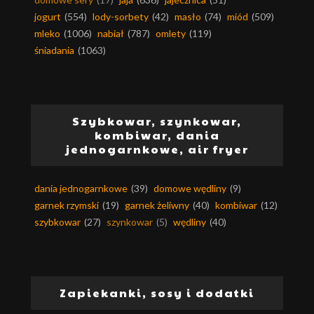
jogurt
(554)
lody-sorbety
(42)
masło
(74)
miód
(509)
mleko
(1006)
nabiał
(787)
omlety
(119)
śniadania
(1063)
Szybkowar, szynkowar,
kombiwar, dania
jednogarnkowe, air fryer
dania jednogarnkowe
(39)
domowe wędliny
(9)
garnek rzymski
(19)
garnek żeliwny
(40)
kombiwar
(12)
szybkowar
(27)
szynkowar
(5)
wędliny
(40)
Zapiekanki, sosy i dodatki