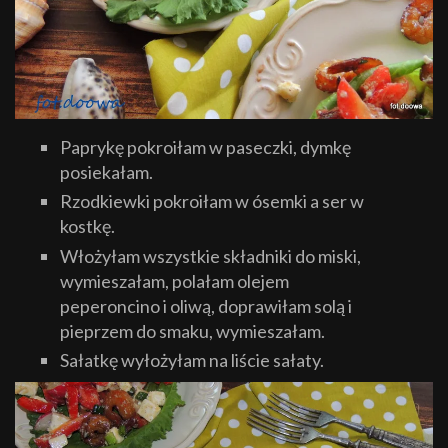
Paprykę pokroiłam w paseczki, dymkę
posiekałam.
Rzodkiewki pokroiłam w ósemki a ser w
kostkę.
Włożyłam wszystkie składniki do miski,
wymieszałam, polałam olejem
peperoncino i oliwą, doprawiłam solą i
pieprzem do smaku, wymieszałam.
Sałatkę wyłożyłam na liście sałaty.