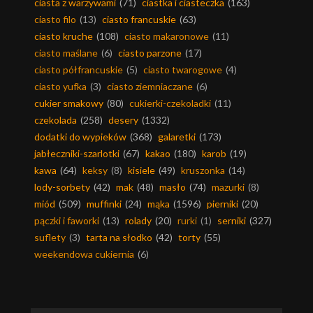
ciasta z warzywami
(71)
ciastka i ciasteczka
(163)
ciasto filo
(13)
ciasto francuskie
(63)
ciasto kruche
(108)
ciasto makaronowe
(11)
ciasto maślane
(6)
ciasto parzone
(17)
ciasto półfrancuskie
(5)
ciasto twarogowe
(4)
ciasto yufka
(3)
ciasto ziemniaczane
(6)
cukier smakowy
(80)
cukierki-czekoladki
(11)
czekolada
(258)
desery
(1332)
dodatki do wypieków
(368)
galaretki
(173)
jabłeczniki-szarlotki
(67)
kakao
(180)
karob
(19)
kawa
(64)
keksy
(8)
kisiele
(49)
kruszonka
(14)
lody-sorbety
(42)
mak
(48)
masło
(74)
mazurki
(8)
miód
(509)
muffinki
(24)
mąka
(1596)
pierniki
(20)
pączki i faworki
(13)
rolady
(20)
rurki
(1)
serniki
(327)
suflety
(3)
tarta na słodko
(42)
torty
(55)
weekendowa cukiernia
(6)