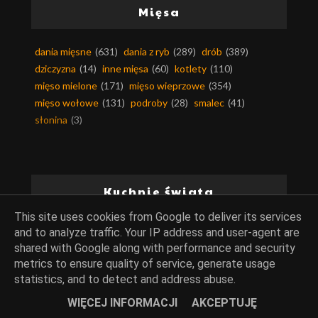
Mięsa
dania mięsne
(631)
dania z ryb
(289)
drób
(389)
dziczyzna
(14)
inne mięsa
(60)
kotlety
(110)
mięso mielone
(171)
mięso wieprzowe
(354)
mięso wołowe
(131)
podroby
(28)
smalec
(41)
słonina
(3)
Kuchnie świata
This site uses cookies from Google to deliver its services
kuchnia arabska
(49)
kuchnia afryki
(6)
and to analyze traffic. Your IP address and user-agent are
shared with Google along with performance and security
kuchnia ajurwedyjska
(2)
kuchnia alaski
(1)
metrics to ensure quality of service, generate usage
kuchnia algierska
(2)
kuchnia amerykańska
(36)
statistics, and to detect and address abuse.
kuchnia andaluzji
(13)
kuchnia angielska
(24)
kuchnia argentyńska
(3)
kuchnia armenii
(2)
WIĘCEJ INFORMACJI
AKCEPTUJĘ
kuchnia australijska
(20)
kuchnia austriacka
(9)