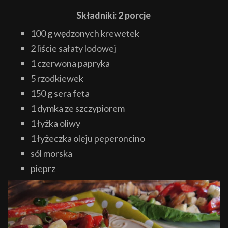
Składniki: 2 porcje
100 g wędzonych krewetek
2 liście sałaty lodowej
1 czerwona papryka
5 rzodkiewek
150 g sera feta
1 dymka ze szczypiorem
1 łyżka oliwy
1 łyżeczka oleju peperoncino
sól morska
pieprz