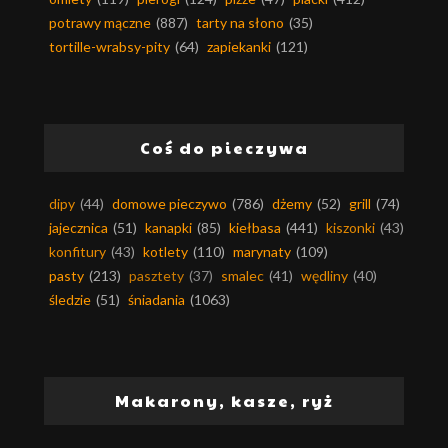
potrawy mączne
(887)
tarty na słono
(35)
tortille-wrabsy-pity
(64)
zapiekanki
(121)
Coś do pieczywa
dipy
(44)
domowe pieczywo
(786)
dżemy
(52)
grill
(74)
jajecznica
(51)
kanapki
(85)
kiełbasa
(441)
kiszonki
(43)
konfitury
(43)
kotlety
(110)
marynaty
(109)
pasty
(213)
pasztety
(37)
smalec
(41)
wędliny
(40)
śledzie
(51)
śniadania
(1063)
Makarony, kasze, ryż