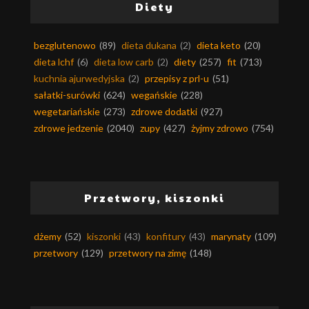
Diety
bezglutenowo
(89)
dieta dukana
(2)
dieta keto
(20)
dieta lchf
(6)
dieta low carb
(2)
diety
(257)
fit
(713)
kuchnia ajurwedyjska
(2)
przepisy z prl-u
(51)
sałatki-surówki
(624)
wegańskie
(228)
wegetariańskie
(273)
zdrowe dodatki
(927)
zdrowe jedzenie
(2040)
zupy
(427)
żyjmy zdrowo
(754)
Przetwory, kiszonki
dżemy
(52)
kiszonki
(43)
konfitury
(43)
marynaty
(109)
przetwory
(129)
przetwory na zimę
(148)