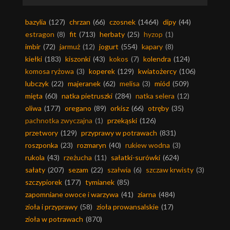
bazylia
(127)
chrzan
(66)
czosnek
(1464)
dipy
(44)
estragon
(8)
fit
(713)
herbaty
(25)
hyzop
(1)
imbir
(72)
jarmuż
(12)
jogurt
(554)
kapary
(8)
kiełki
(183)
kiszonki
(43)
kokos
(7)
kolendra
(124)
komosa ryżowa
(3)
koperek
(129)
kwiatożercy
(106)
lubczyk
(22)
majeranek
(62)
melisa
(3)
miód
(509)
mięta
(60)
natka pietruszki
(284)
natka selera
(12)
oliwa
(177)
oregano
(89)
orkisz
(66)
otręby
(35)
pachnotka zwyczajna
(1)
przekąski
(126)
przetwory
(129)
przyprawy w potrawach
(831)
roszponka
(23)
rozmaryn
(40)
rukiew wodna
(3)
rukola
(43)
rzeżucha
(11)
sałatki-surówki
(624)
sałaty
(207)
sezam
(22)
szałwia
(6)
szczaw krwisty
(3)
szczypiorek
(177)
tymianek
(85)
zapomniane owoce i warzywa
(41)
ziarna
(484)
zioła i przyprawy
(58)
zioła prowansalskie
(17)
zioła w potrawach
(870)