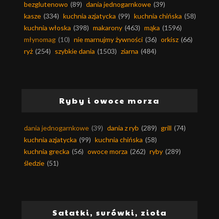
bezglutenowo
(89)
dania jednogarnkowe
(39)
kasze
(334)
kuchnia azjatycka
(99)
kuchnia chińska
(58)
kuchnia włoska
(398)
makarony
(463)
mąka
(1596)
młynomag
(10)
nie marnujmy żywności
(36)
orkisz
(66)
ryż
(254)
szybkie dania
(1503)
ziarna
(484)
Ryby i owoce morza
dania jednogarnkowe
(39)
dania z ryb
(289)
grill
(74)
kuchnia azjatycka
(99)
kuchnia chińska
(58)
kuchnia grecka
(56)
owoce morza
(262)
ryby
(289)
śledzie
(51)
Sałatki, surówki, zioła