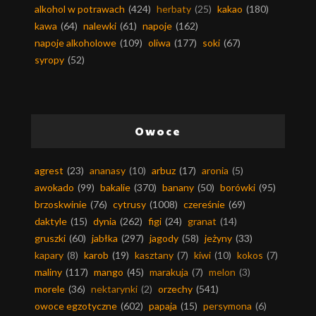
alkohol w potrawach
(424)
herbaty
(25)
kakao
(180)
kawa
(64)
nalewki
(61)
napoje
(162)
napoje alkoholowe
(109)
oliwa
(177)
soki
(67)
syropy
(52)
Owoce
agrest
(23)
ananasy
(10)
arbuz
(17)
aronia
(5)
awokado
(99)
bakalie
(370)
banany
(50)
borówki
(95)
brzoskwinie
(76)
cytrusy
(1008)
czereśnie
(69)
daktyle
(15)
dynia
(262)
figi
(24)
granat
(14)
gruszki
(60)
jabłka
(297)
jagody
(58)
jeżyny
(33)
kapary
(8)
karob
(19)
kasztany
(7)
kiwi
(10)
kokos
(7)
maliny
(117)
mango
(45)
marakuja
(7)
melon
(3)
morele
(36)
nektarynki
(2)
orzechy
(541)
owoce egzotyczne
(602)
papaja
(15)
persymona
(6)