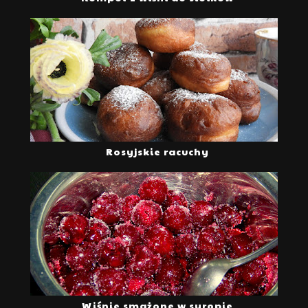
Rosyjskie racuchy
Wiśnie smażone w syropie