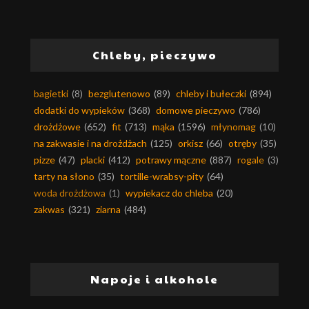
Chleby, pieczywo
bagietki
(8)
bezglutenowo
(89)
chleby i bułeczki
(894)
dodatki do wypieków
(368)
domowe pieczywo
(786)
drożdżowe
(652)
fit
(713)
mąka
(1596)
młynomag
(10)
na zakwasie i na drożdżach
(125)
orkisz
(66)
otręby
(35)
pizze
(47)
placki
(412)
potrawy mączne
(887)
rogale
(3)
tarty na słono
(35)
tortille-wrabsy-pity
(64)
woda drożdżowa
(1)
wypiekacz do chleba
(20)
zakwas
(321)
ziarna
(484)
Napoje i alkohole