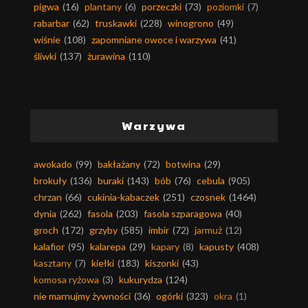
pigwa
(16)
plantany
(6)
porzeczki
(73)
poziomki
(7)
rabarbar
(62)
truskawki
(228)
winogrono
(49)
wiśnie
(108)
zapomniane owoce i warzywa
(41)
śliwki
(137)
żurawina
(110)
Warzywa
awokado
(99)
bakłażany
(72)
botwina
(29)
brokuły
(136)
buraki
(143)
bób
(76)
cebula
(905)
chrzan
(66)
cukinia-kabaczek
(251)
czosnek
(1464)
dynia
(262)
fasola
(203)
fasola szparagowa
(40)
groch
(172)
grzyby
(585)
imbir
(72)
jarmuż
(12)
kalafior
(95)
kalarepa
(29)
kapary
(8)
kapusty
(408)
kasztany
(7)
kiełki
(183)
kiszonki
(43)
komosa ryżowa
(3)
kukurydza
(124)
nie marnujmy żywności
(36)
ogórki
(323)
okra
(1)