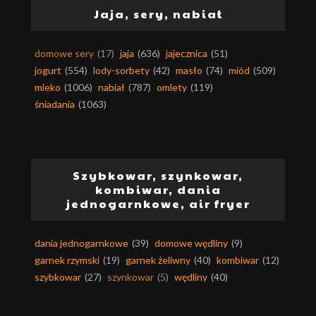
Jaja, sery, nabiał
domowe sery
(17)
jaja
(636)
jajecznica
(51)
jogurt
(554)
lody-sorbety
(42)
masło
(74)
miód
(509)
mleko
(1006)
nabiał
(787)
omlety
(119)
śniadania
(1063)
Szybkowar, szynkowar,
kombiwar, dania
jednogarnkowe, air fryer
dania jednogarnkowe
(39)
domowe wędliny
(9)
garnek rzymski
(19)
garnek żeliwny
(40)
kombiwar
(12)
szybkowar
(27)
szynkowar
(5)
wędliny
(40)