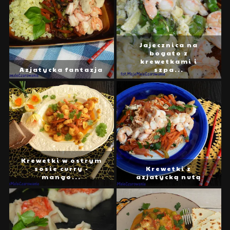
Jajecznica na
bogato z
krewetkami i
Azjatycka fantazja
szpa...
Krewetki w ostrym
sosie curry -
Krewetki z
mango...
azjatycką nutą