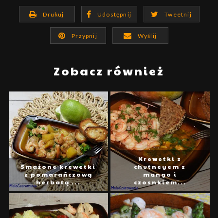
Drukuj
Udostępnij
Tweetnij
Przypnij
Wyślij
Zobacz również
Krewetki z
Smażone krewetki
chutneyem z
z pomarańczową
mango i
herbatą ...
czosnkiem...