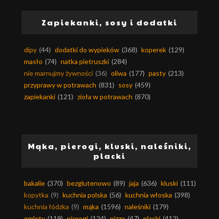
Zapiekanki, sosy i dodatki
dipy
(44)
dodatki do wypieków
(368)
koperek
(129)
masło
(74)
natka pietruszki
(284)
nie marnujmy żywności
(36)
oliwa
(177)
pasty
(213)
przyprawy w potrawach
(831)
sosy
(459)
zapiekanki
(121)
zioła w potrawach
(870)
Mąka, pierogi, kluski, naleśniki,
placki
bakalie
(370)
bezglutenowo
(89)
jaja
(636)
kluski
(111)
kopytka
(9)
kuchnia polska
(56)
kuchnia włoska
(398)
kuchnia łódzka
(9)
mąka
(1596)
naleśniki
(179)
omlety
(119)
pierogi
(124)
pizze
(47)
placki
(412)