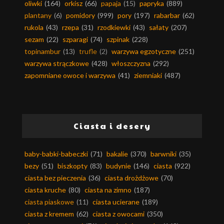
oliwki
(164)
orkisz
(66)
papaja
(15)
papryka
(889)
plantany
(6)
pomidory
(999)
pory
(197)
rabarbar
(62)
rukola
(43)
rzepa
(31)
rzodkiewki
(43)
sałaty
(207)
sezam
(22)
szparagi
(74)
szpinak
(228)
topinambur
(13)
trufle
(2)
warzywa egzotyczne
(251)
warzywa strączkowe
(428)
włoszczyzna
(292)
zapomniane owoce i warzywa
(41)
ziemniaki
(487)
Ciasta i desery
baby-babki-babeczki
(71)
bakalie
(370)
barwniki
(35)
bezy
(51)
biszkopty
(83)
budynie
(146)
ciasta
(922)
ciasta bez pieczenia
(36)
ciasta drożdżowe
(70)
ciasta kruche
(80)
ciasta na zimno
(187)
ciasta piaskowe
(11)
ciasta ucierane
(189)
ciasta z kremem
(62)
ciasta z owocami
(350)