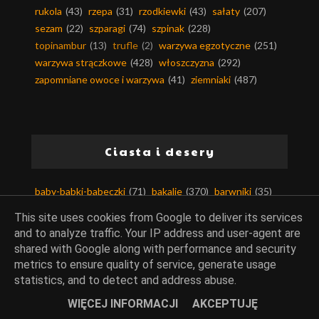
rukola
(43)
rzepa
(31)
rzodkiewki
(43)
sałaty
(207)
sezam
(22)
szparagi
(74)
szpinak
(228)
topinambur
(13)
trufle
(2)
warzywa egzotyczne
(251)
warzywa strączkowe
(428)
włoszczyzna
(292)
zapomniane owoce i warzywa
(41)
ziemniaki
(487)
Ciasta i desery
baby-babki-babeczki
(71)
bakalie
(370)
barwniki
(35)
bezy
(51)
biszkopty
(83)
budynie
(146)
ciasta
(922)
This site uses cookies from Google to deliver its services
ciasta bez pieczenia
(36)
ciasta drożdżowe
(70)
and to analyze traffic. Your IP address and user-agent are
ciasta kruche
(80)
ciasta na zimno
(187)
shared with Google along with performance and security
ciasta piaskowe
(11)
ciasta ucierane
(189)
metrics to ensure quality of service, generate usage
ciasta z kremem
(62)
ciasta z owocami
(350)
statistics, and to detect and address abuse.
ciasta z warzywami
(71)
ciastka i ciasteczka
(163)
WIĘCEJ INFORMACJI
AKCEPTUJĘ
ciasto filo
(13)
ciasto francuskie
(63)