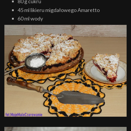
80 g cukru
45 ml likieru migdałowego Amaretto
60 ml wody