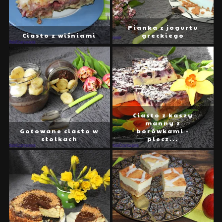
Pianka z jogurtu
Ciasto z wiśniami
greckiego
Ciasto z kaszy
manny z
Gotowane ciasto w
borówkami -
słoikach
piecz...