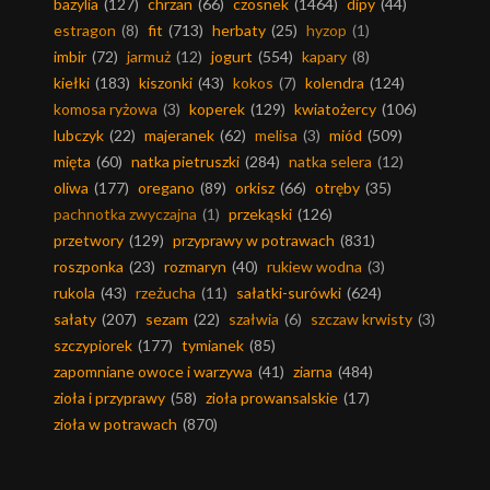
bazylia
(127)
chrzan
(66)
czosnek
(1464)
dipy
(44)
estragon
(8)
fit
(713)
herbaty
(25)
hyzop
(1)
imbir
(72)
jarmuż
(12)
jogurt
(554)
kapary
(8)
kiełki
(183)
kiszonki
(43)
kokos
(7)
kolendra
(124)
komosa ryżowa
(3)
koperek
(129)
kwiatożercy
(106)
lubczyk
(22)
majeranek
(62)
melisa
(3)
miód
(509)
mięta
(60)
natka pietruszki
(284)
natka selera
(12)
oliwa
(177)
oregano
(89)
orkisz
(66)
otręby
(35)
pachnotka zwyczajna
(1)
przekąski
(126)
przetwory
(129)
przyprawy w potrawach
(831)
roszponka
(23)
rozmaryn
(40)
rukiew wodna
(3)
rukola
(43)
rzeżucha
(11)
sałatki-surówki
(624)
sałaty
(207)
sezam
(22)
szałwia
(6)
szczaw krwisty
(3)
szczypiorek
(177)
tymianek
(85)
zapomniane owoce i warzywa
(41)
ziarna
(484)
zioła i przyprawy
(58)
zioła prowansalskie
(17)
zioła w potrawach
(870)