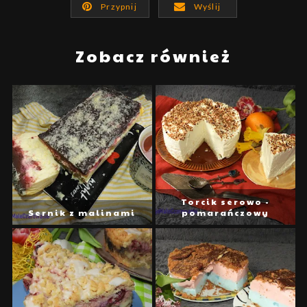
Przypnij
Wyślij
Zobacz również
Torcik serowo -
Sernik z malinami
pomarańczowy