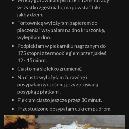
wszystko zgęstniało, ma powstać taki
jakby dżem.
Tortownicę wyłożyłam papierem do
pieczenia i wsypałam na dno kruszonkę,
wylepiłam dno.
Podpiekłam w piekarniku nagrzanym do
175 stopni z termoobiegiem przez jakieś
12 - 15 minut.
Ciasto ma się lekko zrumienić.
Na ciasto wyłożyłam żurawinę i
posypałam wcześniej przygotowaną
posypką z płatkami.
Piekłam ciasto jeszcze przez 30 minut.
Przestudzone posypałam cukrem pudrem.