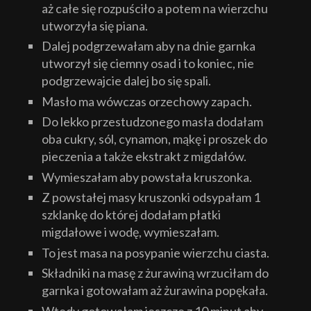
aż całe się rozpuściło a potem na wierzchu
utworzyła się piana.
Dalej podgrzewałam aby na dnie garnka
utworzył się ciemny osad i to koniec, nie
podgrzewajcie dalej bo się spali.
Masło ma wówczas orzechowy zapach.
Do lekko przestudzonego masła dodałam
oba cukry, sól, cynamon, mąkę i proszek do
pieczenia a także ekstrakt z migdałów.
Wymieszałam aby powstała kruszonka.
Z powstałej masy kruszonki odsypałam 1
szklankę do której dodałam płatki
migdałowe i wodę, wymieszałam.
To jest masa na posypanie wierzchu ciasta.
Składniki na masę z żurawiną wrzuciłam do
garnka i gotowałam aż żurawina popękała.
Wtedy gotowałam jeszcze z 10 minut aby