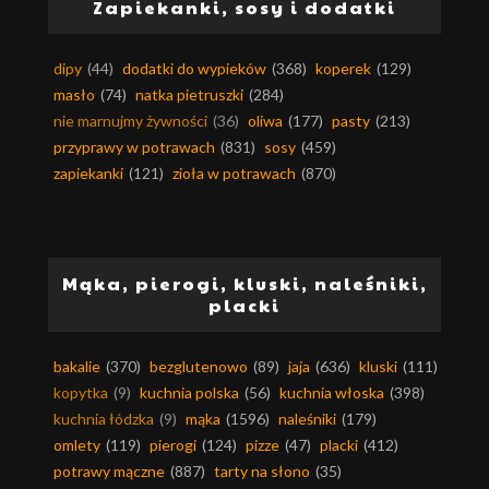
Zapiekanki, sosy i dodatki
dipy
(44)
dodatki do wypieków
(368)
koperek
(129)
masło
(74)
natka pietruszki
(284)
nie marnujmy żywności
(36)
oliwa
(177)
pasty
(213)
przyprawy w potrawach
(831)
sosy
(459)
zapiekanki
(121)
zioła w potrawach
(870)
Mąka, pierogi, kluski, naleśniki,
placki
bakalie
(370)
bezglutenowo
(89)
jaja
(636)
kluski
(111)
kopytka
(9)
kuchnia polska
(56)
kuchnia włoska
(398)
kuchnia łódzka
(9)
mąka
(1596)
naleśniki
(179)
omlety
(119)
pierogi
(124)
pizze
(47)
placki
(412)
potrawy mączne
(887)
tarty na słono
(35)