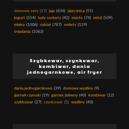
domowe sery
(17)
jaja
(636)
jajecznica
(51)
jogurt
(554)
lody-sorbety
(42)
masło
(74)
miód
(509)
mleko
(1006)
nabiał
(787)
omlety
(119)
śniadania
(1063)
Szybkowar, szynkowar,
kombiwar, dania
jednogarnkowe, air fryer
dania jednogarnkowe
(39)
domowe wędliny
(9)
garnek rzymski
(19)
garnek żeliwny
(40)
kombiwar
(12)
szybkowar
(27)
szynkowar
(5)
wędliny
(40)