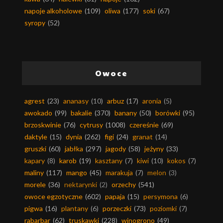
napoje alkoholowe
(109)
oliwa
(177)
soki
(67)
syropy
(52)
Owoce
agrest
(23)
ananasy
(10)
arbuz
(17)
aronia
(5)
awokado
(99)
bakalie
(370)
banany
(50)
borówki
(95)
brzoskwinie
(76)
cytrusy
(1008)
czereśnie
(69)
daktyle
(15)
dynia
(262)
figi
(24)
granat
(14)
gruszki
(60)
jabłka
(297)
jagody
(58)
jeżyny
(33)
kapary
(8)
karob
(19)
kasztany
(7)
kiwi
(10)
kokos
(7)
maliny
(117)
mango
(45)
marakuja
(7)
melon
(3)
morele
(36)
nektarynki
(2)
orzechy
(541)
owoce egzotyczne
(602)
papaja
(15)
persymona
(6)
pigwa
(16)
plantany
(6)
porzeczki
(73)
poziomki
(7)
rabarbar
(62)
truskawki
(228)
winogrono
(49)