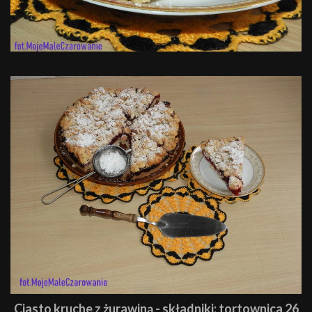
Ciasto kruche z żurawiną - składniki: tortownica 26