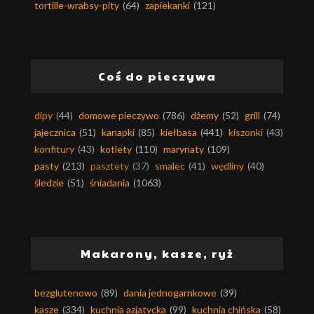
tortille-wrabsy-pity
(64)
zapiekanki
(121)
Coś do pieczywa
dipy
(44)
domowe pieczywo
(786)
dżemy
(52)
grill
(74)
jajecznica
(51)
kanapki
(85)
kiełbasa
(441)
kiszonki
(43)
konfitury
(43)
kotlety
(110)
marynaty
(109)
pasty
(213)
pasztety
(37)
smalec
(41)
wędliny
(40)
śledzie
(51)
śniadania
(1063)
Makarony, kasze, ryż
bezglutenowo
(89)
dania jednogarnkowe
(39)
kasze
(334)
kuchnia azjatycka
(99)
kuchnia chińska
(58)