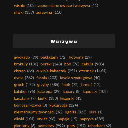
wiśnie
(108)
zapomniane owoce i warzywa
(41)
śliwki
(137)
żurawina
(110)
Warzywa
awokado
(99)
bakłażany
(72)
botwina
(29)
brokuły
(136)
buraki
(143)
bób
(76)
cebula
(905)
chrzan
(66)
cukinia-kabaczek
(251)
czosnek
(1464)
dynia
(262)
fasola
(203)
fasola szparagowa
(40)
groch
(172)
grzyby
(585)
imbir
(72)
jarmuż
(12)
kalafior
(95)
kalarepa
(29)
kapary
(8)
kapusty
(408)
kasztany
(7)
kiełki
(183)
kiszonki
(43)
komosa ryżowa
(3)
kukurydza
(124)
nie marnujmy żywności
(36)
ogórki
(323)
okra
(1)
oliwki
(164)
orkisz
(66)
papaja
(15)
papryka
(889)
plantany
(6)
pomidory
(999)
pory
(197)
rabarbar
(62)