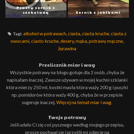
Prosty sernik z
czekoladą
Sernik z jabłkami
alkohol w potrawach
,
ciasta
,
ciasta kruche
,
ciasta z
Tagi:
owocami
,
ciasto kruche
,
desery
,
mąka
,
potrawy mączne
,
żurawina
Przelicznik miar i wag
Wszystkie potrawy na blogu gotuje dla 2 osób, chyba że
napisałam inaczej. Zawsze używam w mojej kuchni szklanki
która mierzy 250 ml, kostki masła która waży 200 g i puszki
np. pomidorów która waży 400 g, chyba że w przepisie
sugeruje inaczej.
Więcej na temat miar i wag
.
Twoje potrawy
Jeśli udało Ci się coś pysznego według mojego przepisu,
proszę pochwal się i przyślij mi zdjęcie na