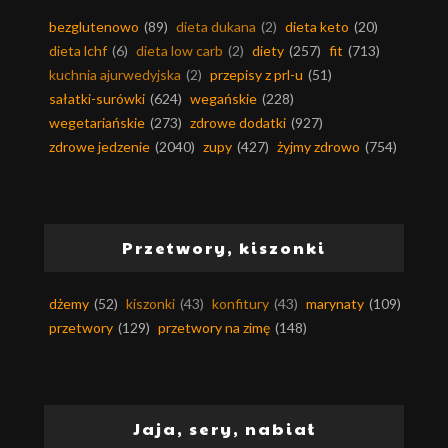
bezglutenowo
(89)
dieta dukana
(2)
dieta keto
(20)
dieta lchf
(6)
dieta low carb
(2)
diety
(257)
fit
(713)
kuchnia ajurwedyjska
(2)
przepisy z prl-u
(51)
sałatki-surówki
(624)
wegańskie
(228)
wegetariańskie
(273)
zdrowe dodatki
(927)
zdrowe jedzenie
(2040)
zupy
(427)
żyjmy zdrowo
(754)
Przetwory, kiszonki
dżemy
(52)
kiszonki
(43)
konfitury
(43)
marynaty
(109)
przetwory
(129)
przetwory na zimę
(148)
Jaja, sery, nabiał