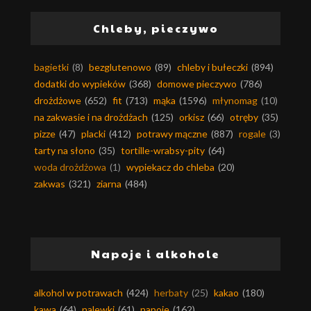
Chleby, pieczywo
bagietki
(8)
bezglutenowo
(89)
chleby i bułeczki
(894)
dodatki do wypieków
(368)
domowe pieczywo
(786)
drożdżowe
(652)
fit
(713)
mąka
(1596)
młynomag
(10)
na zakwasie i na drożdżach
(125)
orkisz
(66)
otręby
(35)
pizze
(47)
placki
(412)
potrawy mączne
(887)
rogale
(3)
tarty na słono
(35)
tortille-wrabsy-pity
(64)
woda drożdżowa
(1)
wypiekacz do chleba
(20)
zakwas
(321)
ziarna
(484)
Napoje i alkohole
alkohol w potrawach
(424)
herbaty
(25)
kakao
(180)
kawa
(64)
nalewki
(61)
napoje
(162)