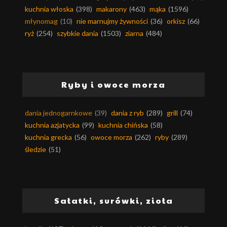
kuchnia włoska
(398)
makarony
(463)
mąka
(1596)
młynomag
(10)
nie marnujmy żywności
(36)
orkisz
(66)
ryż
(254)
szybkie dania
(1503)
ziarna
(484)
Ryby i owoce morza
dania jednogarnkowe
(39)
dania z ryb
(289)
grill
(74)
kuchnia azjatycka
(99)
kuchnia chińska
(58)
kuchnia grecka
(56)
owoce morza
(262)
ryby
(289)
śledzie
(51)
Sałatki, surówki, zioła