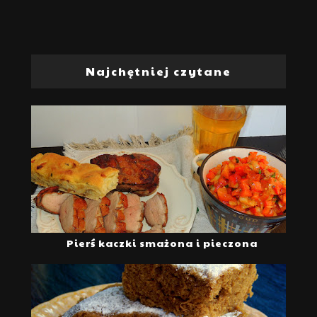
Najchętniej czytane
Pierś kaczki smażona i pieczona