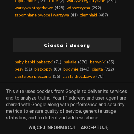
topinambur
(13)
trufle
(2)
warzywa egzotyczne
(251)
warzywa strączkowe
(428)
włoszczyzna
(292)
zapomniane owoce i warzywa
(41)
ziemniaki
(487)
Ciasta i desery
baby-babki-babeczki
(71)
bakalie
(370)
barwniki
(35)
bezy
(51)
biszkopty
(83)
budynie
(146)
ciasta
(922)
ciasta bez pieczenia
(36)
ciasta drożdżowe
(70)
ciasta kruche
(80)
ciasta na zimno
(187)
ciasta piaskowe
(11)
ciasta ucierane
(189)
This site uses cookies from Google to deliver its services
ciasta z kremem
(62)
ciasta z owocami
(350)
and to analyze traffic. Your IP address and user-agent are
shared with Google along with performance and security
ciasta z warzywami
(71)
ciastka i ciasteczka
(163)
metrics to ensure quality of service, generate usage
ciasto filo
(13)
ciasto francuskie
(63)
statistics, and to detect and address abuse.
ciasto kruche
(108)
ciasto makaronowe
(11)
ciasto maślane
(6)
ciasto parzone
(17)
WIĘCEJ INFORMACJI
AKCEPTUJĘ
ciasto półfrancuskie
(5)
ciasto twarogowe
(4)