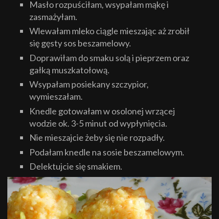
Masło rozpuściłam, wsypałam mąkę i
zasmażyłam.
Wlewałam mleko ciągle mieszając aż zrobił
się gęsty sos beszamelowy.
Doprawiłam do smaku solą i pieprzem oraz
gałką muszkatołową.
Wsypałam posiekany szczypior,
wymieszałam.
Knedle gotowałam w osolonej wrzącej
wodzie ok. 3-5 minut od wypłynięcia.
Nie mieszajcie żeby się nie rozpadły.
Podałam knedle na sosie beszamelowym.
Delektujcie się smakiem.