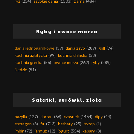
ryż
(254)
szybkie dania
(1503)
ziarna
(484)
Ryby i owoce morza
dania jednogarnkowe
(39)
dania z ryb
(289)
grill
(74)
kuchnia azjatycka
(99)
kuchnia chińska
(58)
kuchnia grecka
(56)
owoce morza
(262)
ryby
(289)
śledzie
(51)
Sałatki, surówki, zioła
bazylia
(127)
chrzan
(66)
czosnek
(1464)
dipy
(44)
estragon
(8)
fit
(713)
herbaty
(25)
hyzop
(1)
imbir
(72)
jarmuż
(12)
jogurt
(554)
kapary
(8)