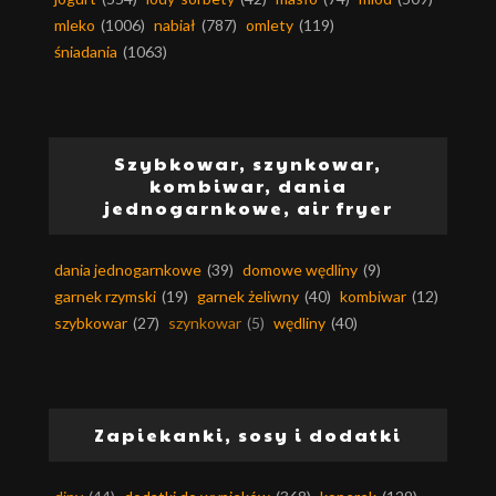
mleko
(1006)
nabiał
(787)
omlety
(119)
śniadania
(1063)
Szybkowar, szynkowar,
kombiwar, dania
jednogarnkowe, air fryer
dania jednogarnkowe
(39)
domowe wędliny
(9)
garnek rzymski
(19)
garnek żeliwny
(40)
kombiwar
(12)
szybkowar
(27)
szynkowar
(5)
wędliny
(40)
Zapiekanki, sosy i dodatki