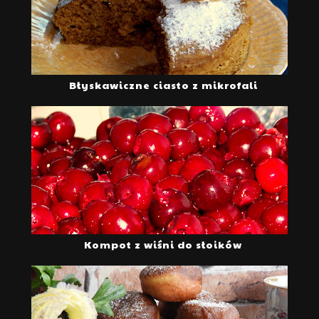
Błyskawiczne ciasto z mikrofali
Kompot z wiśni do słoików