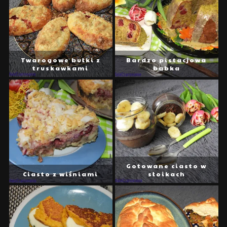
Twarogowe bułki z
Bardzo pistacjowa
truskawkami
babka
Gotowane ciasto w
Ciasto z wiśniami
słoikach