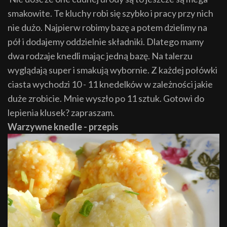
smakowite. Te kluchy robi się szybko i pracy przy nich
nie dużo. Najpierw robimy bazę a potem dzielimy na
pół i dodajemy oddzielnie składniki. Dlatego mamy
dwa rodzaje knedli mając jedną bazę. Na talerzu
wyglądają super i smakują wybornie. Z każdej połówki
ciasta wychodzi 10 - 11 knedelków w zależności jakie
duże zrobicie. Mnie wyszło po 11 sztuk. Gotowi do
lepienia klusek? zapraszam.
Warzywne knedle - przepis