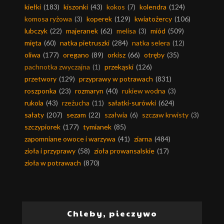
kiełki
(183)
kiszonki
(43)
kokos
(7)
kolendra
(124)
komosa ryżowa
(3)
koperek
(129)
kwiatożercy
(106)
lubczyk
(22)
majeranek
(62)
melisa
(3)
miód
(509)
mięta
(60)
natka pietruszki
(284)
natka selera
(12)
oliwa
(177)
oregano
(89)
orkisz
(66)
otręby
(35)
pachnotka zwyczajna
(1)
przekąski
(126)
przetwory
(129)
przyprawy w potrawach
(831)
roszponka
(23)
rozmaryn
(40)
rukiew wodna
(3)
rukola
(43)
rzeżucha
(11)
sałatki-surówki
(624)
sałaty
(207)
sezam
(22)
szałwia
(6)
szczaw krwisty
(3)
szczypiorek
(177)
tymianek
(85)
zapomniane owoce i warzywa
(41)
ziarna
(484)
zioła i przyprawy
(58)
zioła prowansalskie
(17)
zioła w potrawach
(870)
Chleby, pieczywo