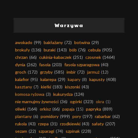
Warzywa
awokado
(99)
bakłażany
(72)
botwina
(29)
brokuły
(136)
buraki
(143)
bób
(76)
cebula
(905)
chrzan
(66)
cukinia-kabaczek
(251)
czosnek
(1464)
dynia
(262)
fasola
(203)
fasola szparagowa
(40)
groch
(172)
grzyby
(585)
imbir
(72)
jarmuż
(12)
kalafior
(95)
kalarepa
(29)
kapary
(8)
kapusty
(408)
kasztany
(7)
kiełki
(183)
kiszonki
(43)
komosa ryżowa
(3)
kukurydza
(124)
nie marnujmy żywności
(36)
ogórki
(323)
okra
(1)
oliwki
(164)
orkisz
(66)
papaja
(15)
papryka
(889)
plantany
(6)
pomidory
(999)
pory
(197)
rabarbar
(62)
rukola
(43)
rzepa
(31)
rzodkiewki
(43)
sałaty
(207)
sezam
(22)
szparagi
(74)
szpinak
(228)