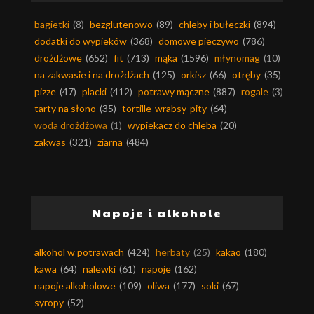
bagietki
(8)
bezglutenowo
(89)
chleby i bułeczki
(894)
dodatki do wypieków
(368)
domowe pieczywo
(786)
drożdżowe
(652)
fit
(713)
mąka
(1596)
młynomag
(10)
na zakwasie i na drożdżach
(125)
orkisz
(66)
otręby
(35)
pizze
(47)
placki
(412)
potrawy mączne
(887)
rogale
(3)
tarty na słono
(35)
tortille-wrabsy-pity
(64)
woda drożdżowa
(1)
wypiekacz do chleba
(20)
zakwas
(321)
ziarna
(484)
Napoje i alkohole
alkohol w potrawach
(424)
herbaty
(25)
kakao
(180)
kawa
(64)
nalewki
(61)
napoje
(162)
napoje alkoholowe
(109)
oliwa
(177)
soki
(67)
syropy
(52)