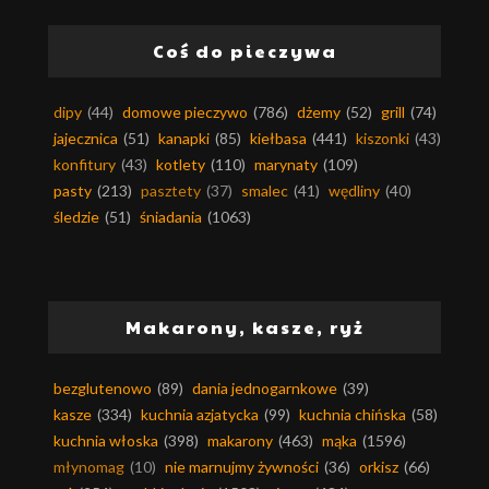
Coś do pieczywa
dipy
(44)
domowe pieczywo
(786)
dżemy
(52)
grill
(74)
jajecznica
(51)
kanapki
(85)
kiełbasa
(441)
kiszonki
(43)
konfitury
(43)
kotlety
(110)
marynaty
(109)
pasty
(213)
pasztety
(37)
smalec
(41)
wędliny
(40)
śledzie
(51)
śniadania
(1063)
Makarony, kasze, ryż
bezglutenowo
(89)
dania jednogarnkowe
(39)
kasze
(334)
kuchnia azjatycka
(99)
kuchnia chińska
(58)
kuchnia włoska
(398)
makarony
(463)
mąka
(1596)
młynomag
(10)
nie marnujmy żywności
(36)
orkisz
(66)