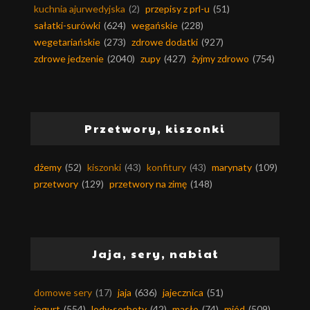
kuchnia ajurwedyjska
(2)
przepisy z prl-u
(51)
sałatki-surówki
(624)
wegańskie
(228)
wegetariańskie
(273)
zdrowe dodatki
(927)
zdrowe jedzenie
(2040)
zupy
(427)
żyjmy zdrowo
(754)
Przetwory, kiszonki
dżemy
(52)
kiszonki
(43)
konfitury
(43)
marynaty
(109)
przetwory
(129)
przetwory na zimę
(148)
Jaja, sery, nabiał
domowe sery
(17)
jaja
(636)
jajecznica
(51)
jogurt
(554)
lody-sorbety
(42)
masło
(74)
miód
(509)