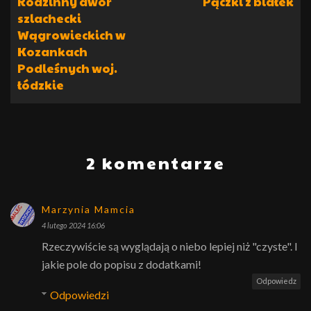
Rodzinny dwór
Pączki z białek
szlachecki
Wągrowieckich w
Kozankach
Podleśnych woj.
łódzkie
2 komentarze
Marzynia Mamcia
4 lutego 2024 16:06
Rzeczywiście są wyglądają o niebo lepiej niż "czyste". I
jakie pole do popisu z dodatkami!
Odpowiedz
Odpowiedzi