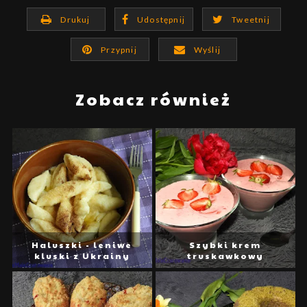
Drukuj
Udostępnij
Tweetnij
Przypnij
Wyślij
Zobacz również
Haluszki - leniwe
Szybki krem
kluski z Ukrainy
truskawkowy