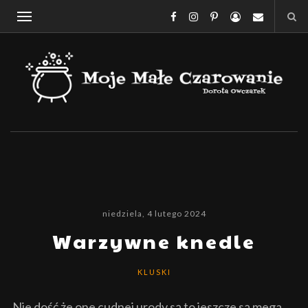
niedziela, 4 lutego 2024
Warzywne knedle
KLUSKI
Nie dość że one cudnej urody są to jeszcze są mega