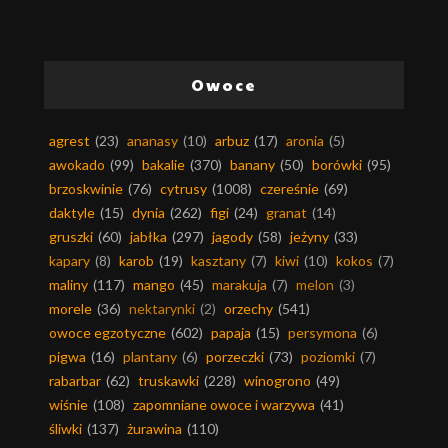
Owoce
agrest
(23)
ananasy
(10)
arbuz
(17)
aronia
(5)
awokado
(99)
bakalie
(370)
banany
(50)
borówki
(95)
brzoskwinie
(76)
cytrusy
(1008)
czereśnie
(69)
daktyle
(15)
dynia
(262)
figi
(24)
granat
(14)
gruszki
(60)
jabłka
(297)
jagody
(58)
jeżyny
(33)
kapary
(8)
karob
(19)
kasztany
(7)
kiwi
(10)
kokos
(7)
maliny
(117)
mango
(45)
marakuja
(7)
melon
(3)
morele
(36)
nektarynki
(2)
orzechy
(541)
owoce egzotyczne
(602)
papaja
(15)
persymona
(6)
pigwa
(16)
plantany
(6)
porzeczki
(73)
poziomki
(7)
rabarbar
(62)
truskawki
(228)
winogrono
(49)
wiśnie
(108)
zapomniane owoce i warzywa
(41)
śliwki
(137)
żurawina
(110)