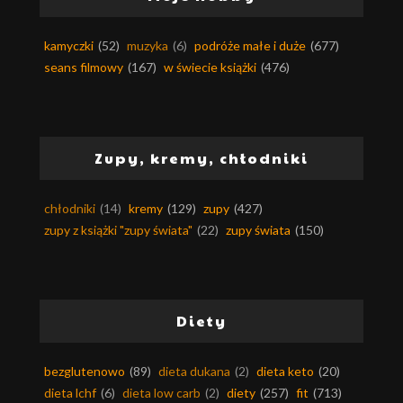
kamyczki
(52)
muzyka
(6)
podróże małe i duże
(677)
seans filmowy
(167)
w świecie książki
(476)
Zupy, kremy, chłodniki
chłodniki
(14)
kremy
(129)
zupy
(427)
zupy z książki "zupy świata"
(22)
zupy świata
(150)
Diety
bezglutenowo
(89)
dieta dukana
(2)
dieta keto
(20)
dieta lchf
(6)
dieta low carb
(2)
diety
(257)
fit
(713)