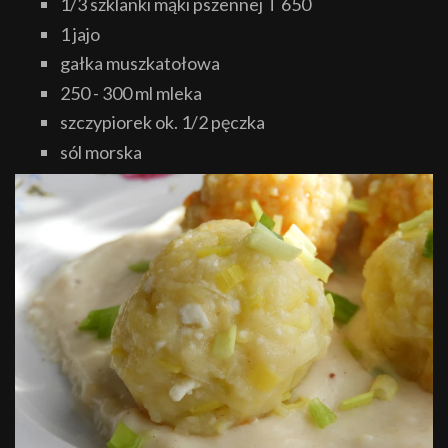
1/3 szklanki mąki pszennej T 650
1 jajo
gałka muszkatołowa
250 - 300 ml mleka
szczypiorek ok. 1/2 pęczka
sól morska