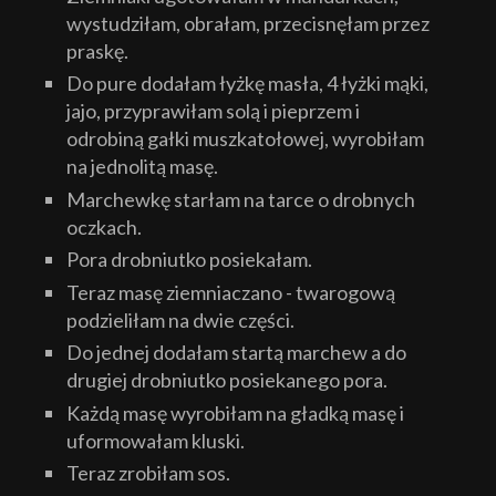
wystudziłam, obrałam, przecisnęłam przez
praskę.
Do pure dodałam łyżkę masła, 4 łyżki mąki,
jajo, przyprawiłam solą i pieprzem i
odrobiną gałki muszkatołowej, wyrobiłam
na jednolitą masę.
Marchewkę starłam na tarce o drobnych
oczkach.
Pora drobniutko posiekałam.
Teraz masę ziemniaczano - twarogową
podzieliłam na dwie części.
Do jednej dodałam startą marchew a do
drugiej drobniutko posiekanego pora.
Każdą masę wyrobiłam na gładką masę i
uformowałam kluski.
Teraz zrobiłam sos.