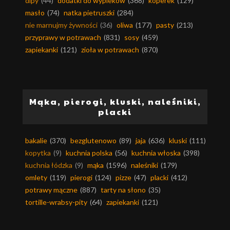
dipy
(44)
dodatki do wypieków
(368)
koperek
(129)
masło
(74)
natka pietruszki
(284)
nie marnujmy żywności
(36)
oliwa
(177)
pasty
(213)
przyprawy w potrawach
(831)
sosy
(459)
zapiekanki
(121)
zioła w potrawach
(870)
Mąka, pierogi, kluski, naleśniki,
placki
bakalie
(370)
bezglutenowo
(89)
jaja
(636)
kluski
(111)
kopytka
(9)
kuchnia polska
(56)
kuchnia włoska
(398)
kuchnia łódzka
(9)
mąka
(1596)
naleśniki
(179)
omlety
(119)
pierogi
(124)
pizze
(47)
placki
(412)
potrawy mączne
(887)
tarty na słono
(35)
tortille-wrabsy-pity
(64)
zapiekanki
(121)