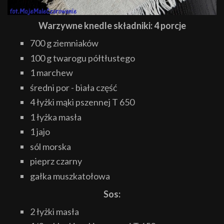
Warzywne knedle składniki: 4 porcje
700 g ziemniaków
100 g twarogu półtłustego
1 marchew
średni por - biała część
4 łyżki mąki pszennej T 650
1 łyżka masła
1 jajo
sól morska
pieprz czarny
gałka muszkatołowa
Sos:
2 łyżki masła