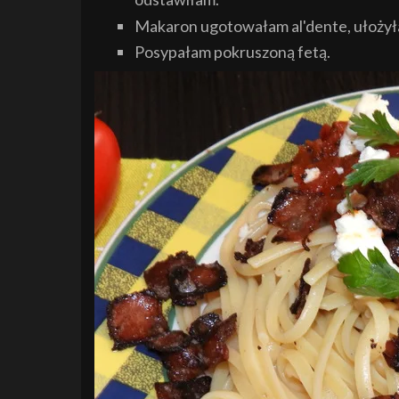
Makaron ugotowałam al'dente, ułożyła
Posypałam pokruszoną fetą.