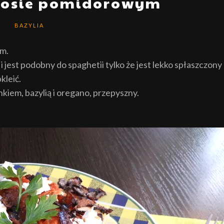
 sosie pomidorowym
BAZYLIA
em.
i jest podobny do spaghetii tylko że jest lekko spłaszczony
kleić.
iem, bazylią i oregano, przepyszny.