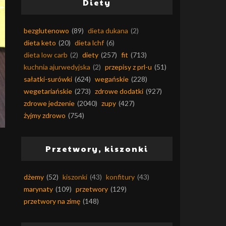
Diety
bezglutenowo
(89)
dieta dukana
(2)
dieta keto
(20)
dieta lchf
(6)
dieta low carb
(2)
diety
(257)
fit
(713)
kuchnia ajurwedyjska
(2)
przepisy z prl-u
(51)
sałatki-surówki
(624)
wegańskie
(228)
wegetariańskie
(273)
zdrowe dodatki
(927)
zdrowe jedzenie
(2040)
zupy
(427)
żyjmy zdrowo
(754)
Przetwory, kiszonki
dżemy
(52)
kiszonki
(43)
konfitury
(43)
marynaty
(109)
przetwory
(129)
przetwory na zimę
(148)