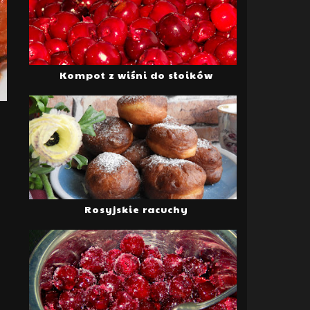
Kompot z wiśni do słoików
Rosyjskie racuchy