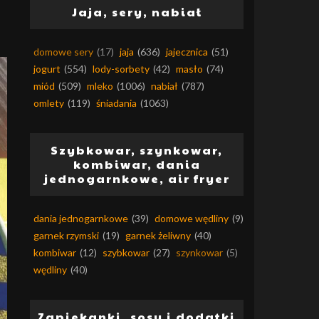
Jaja, sery, nabiał
domowe sery
(17)
jaja
(636)
jajecznica
(51)
jogurt
(554)
lody-sorbety
(42)
masło
(74)
miód
(509)
mleko
(1006)
nabiał
(787)
omlety
(119)
śniadania
(1063)
Szybkowar, szynkowar,
kombiwar, dania
jednogarnkowe, air fryer
dania jednogarnkowe
(39)
domowe wędliny
(9)
garnek rzymski
(19)
garnek żeliwny
(40)
kombiwar
(12)
szybkowar
(27)
szynkowar
(5)
wędliny
(40)
Zapiekanki, sosy i dodatki