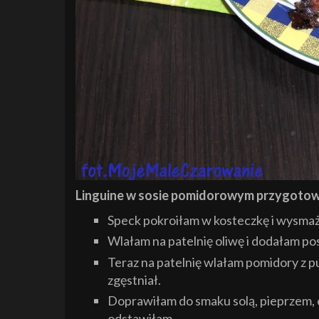
Linguine w sosie pomidorowym przygotow
Speck pokroiłam w kosteczkę i wysmaży
Wlałam na patelnię oliwę i dodałam pos
Teraz na patelnię wlałam pomidory z p
zgęstniał.
Doprawiłam do smaku solą, pieprzem, 
odstawiłam.