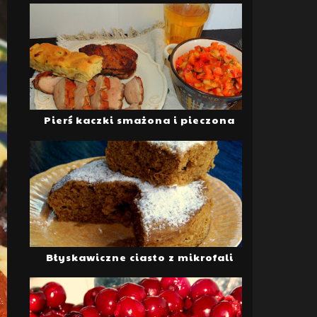
Pierś kaczki smażona i pieczona
Błyskawiczne ciasto z mikrofali