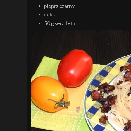
pieprz czarny
cukier
50 g sera feta