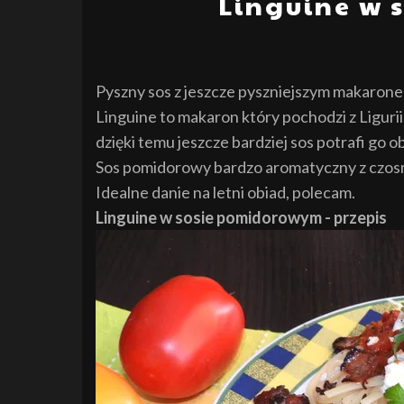
Linguine w
Pyszny sos z jeszcze pyszniejszym makaron
Linguine to makaron który pochodzi z Ligurii 
dzięki temu jeszcze bardziej sos potrafi go ob
Sos pomidorowy bardzo aromatyczny z czosnk
Idealne danie na letni obiad, polecam.
Linguine w sosie pomidorowym - przepis