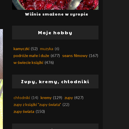
Wiśnie smażone w syropie
Moje hobby
kamyczki
(52)
muzyka
(6)
podróże małe i duże
(677)
seans filmowy
(167)
w świecie książki
(476)
Zupy, kremy, chłodniki
chłodniki
(14)
kremy
(129)
zupy
(427)
zupy z książki "zupy świata"
(22)
zupy świata
(150)