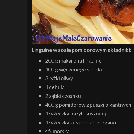
Linguine w sosie pomidorowym składniki:
200 g makaronu linguine
100 g wędzonego specku
3 łyżki oliwy
1 cebula
2 ząbki czosnku
400 g pomidorów z puszki pikantnych
1 łyżeczka bazylii suszonej
1 łyżeczka suszonego oregano
sól morska