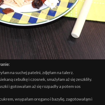
anie:
łam na suchej patelni, zdjęłam na talerz.
iekaną cebulkę i czosnek, smażyłam aż się zeszkliły.
uszki i gotowałam aż się rozpadły a potem sos
cukrem, wsypałam oregano i bazylię, zagotowałąm i