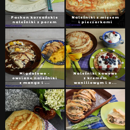
Pachon koreańskie
Naleśniki z mięsem
naleśniki z porem
i pieczarkami
Migdałowo -
Naleśniki kawowe
owsiane naleśniki
z kremem
z mango i ...
waniliowym i o...