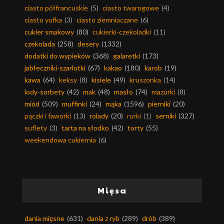
ciasto półfrancuskie
(5)
ciasto twarogowe
(4)
ciasto yufka
(3)
ciasto ziemniaczane
(6)
cukier smakowy
(80)
cukierki-czekoladki
(11)
czekolada
(258)
desery
(1332)
dodatki do wypieków
(368)
galaretki
(173)
jabłeczniki-szarlotki
(67)
kakao
(180)
karob
(19)
kawa
(64)
keksy
(8)
kisiele
(49)
kruszonka
(14)
lody-sorbety
(42)
mak
(48)
masło
(74)
mazurki
(8)
miód
(509)
muffinki
(24)
mąka
(1596)
pierniki
(20)
pączki i faworki
(13)
rolady
(20)
rurki
(1)
serniki
(327)
suflety
(3)
tarta na słodko
(42)
torty
(55)
weekendowa cukiernia
(6)
Mięsa
dania mięsne
(631)
dania z ryb
(289)
drób
(389)