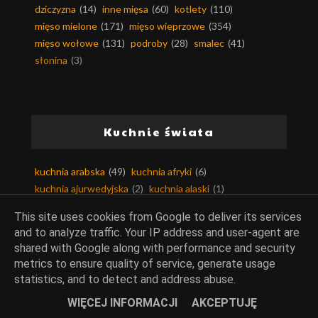
dziczyzna
(14)
inne mięsa
(60)
kotlety
(110)
mięso mielone
(171)
mięso wieprzowe
(354)
mięso wołowe
(131)
podroby
(28)
smalec
(41)
słonina
(3)
Kuchnie świata
kuchnia arabska
(49)
kuchnia afryki
(6)
kuchnia ajurwedyjska
(2)
kuchnia alaski
(1)
kuchnia algierska
(2)
kuchnia amerykańska
(36)
This site uses cookies from Google to deliver its services
kuchnia andaluzji
(13)
kuchnia angielska
(24)
and to analyze traffic. Your IP address and user-agent are
kuchnia argentyńska
(3)
kuchnia armenii
(2)
shared with Google along with performance and security
kuchnia australijska
(20)
kuchnia austriacka
(9)
metrics to ensure quality of service, generate usage
kuchnia azjatycka
(99)
kuchnia bahrajnu
(3)
statistics, and to detect and address abuse.
kuchnia bałkańska
(34)
kuchnia belgijska
(4)
WIĘCEJ INFORMACJI
AKCEPTUJĘ
kuchnia berberyjska
(1)
kuchnia birmańska
(4)