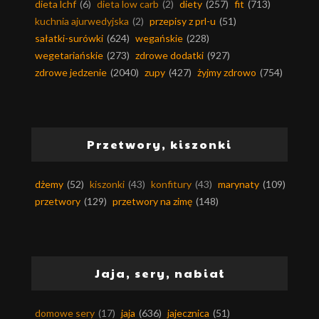
dieta lchf
(6)
dieta low carb
(2)
diety
(257)
fit
(713)
kuchnia ajurwedyjska
(2)
przepisy z prl-u
(51)
sałatki-surówki
(624)
wegańskie
(228)
wegetariańskie
(273)
zdrowe dodatki
(927)
zdrowe jedzenie
(2040)
zupy
(427)
żyjmy zdrowo
(754)
Przetwory, kiszonki
dżemy
(52)
kiszonki
(43)
konfitury
(43)
marynaty
(109)
przetwory
(129)
przetwory na zimę
(148)
Jaja, sery, nabiał
domowe sery
(17)
jaja
(636)
jajecznica
(51)