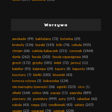
Warzywa
awokado
(99)
bakłażany
(72)
botwina
(29)
brokuły
(136)
buraki
(143)
bób
(76)
cebula
(905)
chrzan
(66)
cukinia-kabaczek
(251)
czosnek
(1464)
dynia
(262)
fasola
(203)
fasola szparagowa
(40)
groch
(172)
grzyby
(585)
imbir
(72)
jarmuż
(12)
kalafior
(95)
kalarepa
(29)
kapary
(8)
kapusty
(408)
kasztany
(7)
kiełki
(183)
kiszonki
(43)
komosa ryżowa
(3)
kukurydza
(124)
nie marnujmy żywności
(36)
ogórki
(323)
okra
(1)
oliwki
(164)
orkisz
(66)
papaja
(15)
papryka
(889)
plantany
(6)
pomidory
(999)
pory
(197)
rabarbar
(62)
rukola
(43)
rzepa
(31)
rzodkiewki
(43)
sałaty
(207)
sezam
(22)
szparagi
(74)
szpinak
(228)