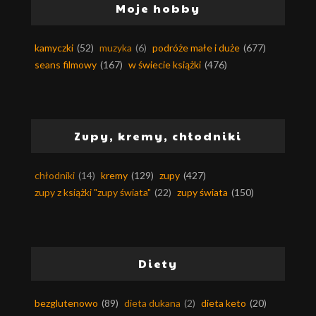
Moje hobby
kamyczki
(52)
muzyka
(6)
podróże małe i duże
(677)
seans filmowy
(167)
w świecie książki
(476)
Zupy, kremy, chłodniki
chłodniki
(14)
kremy
(129)
zupy
(427)
zupy z książki "zupy świata"
(22)
zupy świata
(150)
Diety
bezglutenowo
(89)
dieta dukana
(2)
dieta keto
(20)