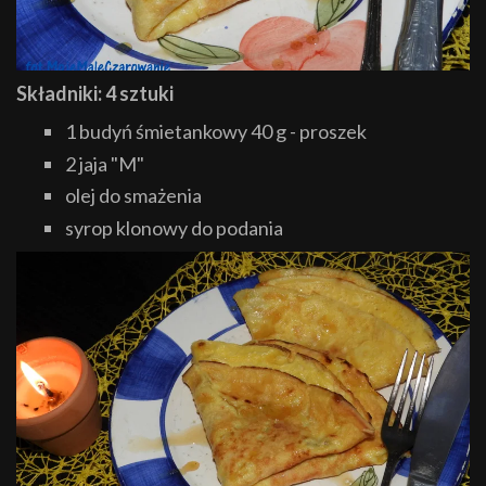
Składniki: 4 sztuki
1 budyń śmietankowy 40 g - proszek
2 jaja "M"
olej do smażenia
syrop klonowy do podania