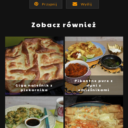
Przypnij
Wyślij
Zobacz również
Pikantne pure z
Giga naleśnik z
dyni z
piekarnika
omleśnikami