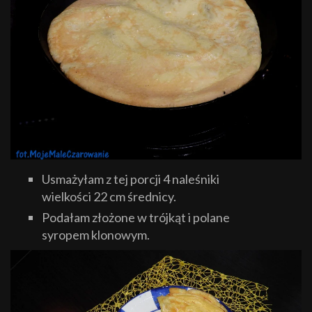
Usmażyłam z tej porcji 4 naleśniki
wielkości 22 cm średnicy.
Podałam złożone w trójkąt i polane
syropem klonowym.