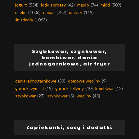
jogurt
(554)
lody-sorbety
(42)
masło
(74)
miód
(509)
mleko
(1006)
nabiał
(787)
omlety
(119)
śniadania
(1063)
Szybkowar, szynkowar,
kombiwar, dania
jednogarnkowe, air fryer
dania jednogarnkowe
(39)
domowe wędliny
(9)
garnek rzymski
(19)
garnek żeliwny
(40)
kombiwar
(12)
szybkowar
(27)
szynkowar
(5)
wędliny
(40)
Zapiekanki, sosy i dodatki