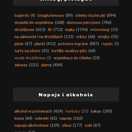
bagietki
(8)
bezglutenowo
(89)
chleby i bułeczki
(894)
dodatki do wypieków
(368)
domowe pieczywo
(786)
drożdżowe
(652)
fit
(713)
mąka
(1596)
młynomag
(10)
na zakwasie i na drożdżach
(125)
orkisz
(66)
otręby
(35)
pizze
(47)
placki
(412)
potrawy mączne
(887)
rogale
(3)
tarty na słono
(35)
tortille-wrabsy-pity
(64)
woda drożdżowa
(1)
wypiekacz do chleba
(20)
zakwas
(321)
ziarna
(484)
Napoje i alkohole
alkohol w potrawach
(424)
herbaty
(25)
kakao
(180)
kawa
(64)
nalewki
(61)
napoje
(162)
napoje alkoholowe
(109)
oliwa
(177)
soki
(67)