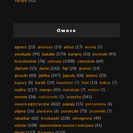
syropy
(52)
Owoce
agrest
(23)
ananasy
(10)
arbuz
(17)
aronia
(5)
awokado
(99)
bakalie
(370)
banany
(50)
borówki
(95)
brzoskwinie
(76)
cytrusy
(1008)
czereśnie
(69)
daktyle
(15)
dynia
(262)
figi
(24)
granat
(14)
gruszki
(60)
jabłka
(297)
jagody
(58)
jeżyny
(33)
kapary
(8)
karob
(19)
kasztany
(7)
kiwi
(10)
kokos
(7)
maliny
(117)
mango
(45)
marakuja
(7)
melon
(3)
morele
(36)
nektarynki
(2)
orzechy
(541)
owoce egzotyczne
(602)
papaja
(15)
persymona
(6)
pigwa
(16)
plantany
(6)
porzeczki
(73)
poziomki
(7)
rabarbar
(62)
truskawki
(228)
winogrono
(49)
wiśnie
(108)
zapomniane owoce i warzywa
(41)
śliwki
(137)
żurawina
(110)