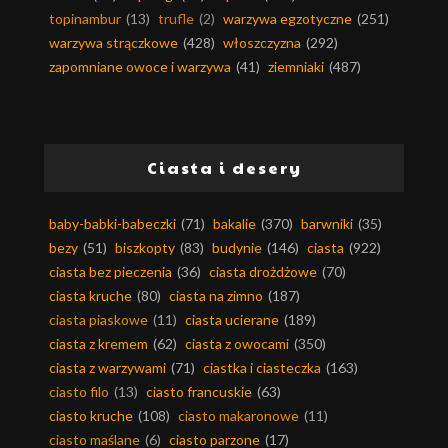
topinambur
(13)
trufle
(2)
warzywa egzotyczne
(251)
warzywa strączkowe
(428)
włoszczyzna
(292)
zapomniane owoce i warzywa
(41)
ziemniaki
(487)
Ciasta i desery
baby-babki-babeczki
(71)
bakalie
(370)
barwniki
(35)
bezy
(51)
biszkopty
(83)
budynie
(146)
ciasta
(922)
ciasta bez pieczenia
(36)
ciasta drożdżowe
(70)
ciasta kruche
(80)
ciasta na zimno
(187)
ciasta piaskowe
(11)
ciasta ucierane
(189)
ciasta z kremem
(62)
ciasta z owocami
(350)
ciasta z warzywami
(71)
ciastka i ciasteczka
(163)
ciasto filo
(13)
ciasto francuskie
(63)
ciasto kruche
(108)
ciasto makaronowe
(11)
ciasto maślane
(6)
ciasto parzone
(17)