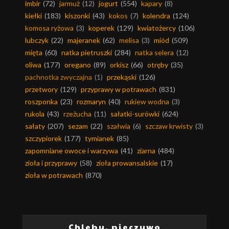
imbir
(72)
jarmuż
(12)
jogurt
(554)
kapary
(8)
kiełki
(183)
kiszonki
(43)
kokos
(7)
kolendra
(124)
komosa ryżowa
(3)
koperek
(129)
kwiatożercy
(106)
lubczyk
(22)
majeranek
(62)
melisa
(3)
miód
(509)
mięta
(60)
natka pietruszki
(284)
natka selera
(12)
oliwa
(177)
oregano
(89)
orkisz
(66)
otręby
(35)
pachnotka zwyczajna
(1)
przekąski
(126)
przetwory
(129)
przyprawy w potrawach
(831)
roszponka
(23)
rozmaryn
(40)
rukiew wodna
(3)
rukola
(43)
rzeżucha
(11)
sałatki-surówki
(624)
sałaty
(207)
sezam
(22)
szałwia
(6)
szczaw krwisty
(3)
szczypiorek
(177)
tymianek
(85)
zapomniane owoce i warzywa
(41)
ziarna
(484)
zioła i przyprawy
(58)
zioła prowansalskie
(17)
zioła w potrawach
(870)
Chleby, pieczywo