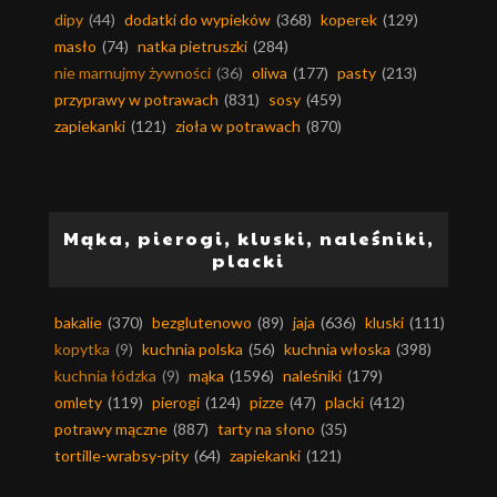
dipy
(44)
dodatki do wypieków
(368)
koperek
(129)
masło
(74)
natka pietruszki
(284)
nie marnujmy żywności
(36)
oliwa
(177)
pasty
(213)
przyprawy w potrawach
(831)
sosy
(459)
zapiekanki
(121)
zioła w potrawach
(870)
Mąka, pierogi, kluski, naleśniki,
placki
bakalie
(370)
bezglutenowo
(89)
jaja
(636)
kluski
(111)
kopytka
(9)
kuchnia polska
(56)
kuchnia włoska
(398)
kuchnia łódzka
(9)
mąka
(1596)
naleśniki
(179)
omlety
(119)
pierogi
(124)
pizze
(47)
placki
(412)
potrawy mączne
(887)
tarty na słono
(35)
tortille-wrabsy-pity
(64)
zapiekanki
(121)