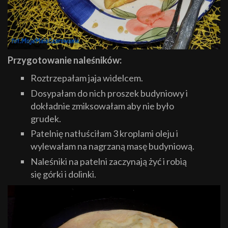
Przygotowanie naleśników:
Roztrzepałam jaja widelcem.
Dosypałam do nich proszek budyniowy i
dokładnie zmiksowałam aby nie było
grudek.
Patelnię natłuściłam 3 kroplami oleju i
wylewałam na nagrzaną masę budyniową.
Naleśniki na patelni zaczynają żyć i robią
się górki i dolinki.