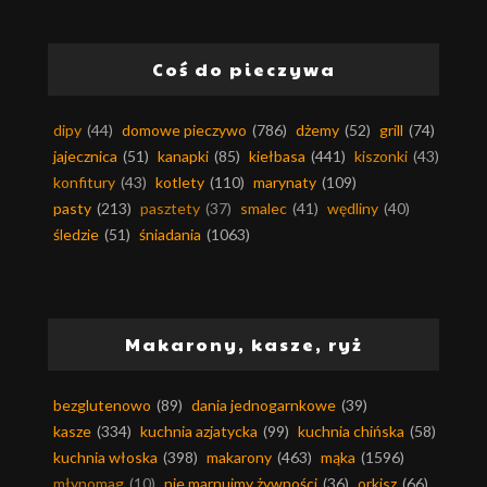
Coś do pieczywa
dipy
(44)
domowe pieczywo
(786)
dżemy
(52)
grill
(74)
jajecznica
(51)
kanapki
(85)
kiełbasa
(441)
kiszonki
(43)
konfitury
(43)
kotlety
(110)
marynaty
(109)
pasty
(213)
pasztety
(37)
smalec
(41)
wędliny
(40)
śledzie
(51)
śniadania
(1063)
Makarony, kasze, ryż
bezglutenowo
(89)
dania jednogarnkowe
(39)
kasze
(334)
kuchnia azjatycka
(99)
kuchnia chińska
(58)
kuchnia włoska
(398)
makarony
(463)
mąka
(1596)
młynomag
(10)
nie marnujmy żywności
(36)
orkisz
(66)