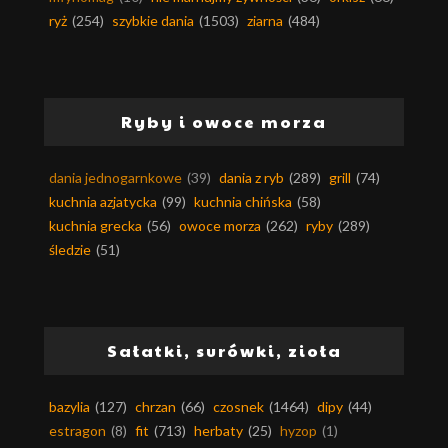
ryż
(254)
szybkie dania
(1503)
ziarna
(484)
Ryby i owoce morza
dania jednogarnkowe
(39)
dania z ryb
(289)
grill
(74)
kuchnia azjatycka
(99)
kuchnia chińska
(58)
kuchnia grecka
(56)
owoce morza
(262)
ryby
(289)
śledzie
(51)
Sałatki, surówki, zioła
bazylia
(127)
chrzan
(66)
czosnek
(1464)
dipy
(44)
estragon
(8)
fit
(713)
herbaty
(25)
hyzop
(1)