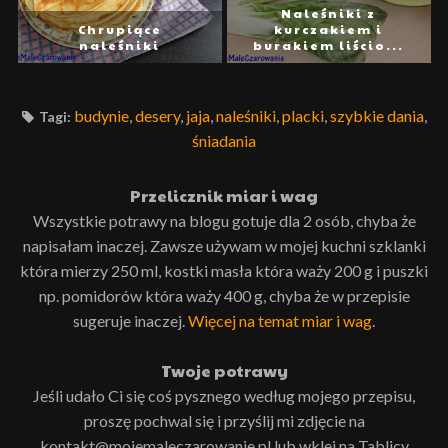
Naleśniki z
Chrupiące
kurczakiem i
naleśniki
burakiem liścio...
budynie
,
desery
,
jaja
,
naleśniki
,
placki
,
szybkie dania
,
Tagi:
śniadania
Przelicznik miar i wag
Wszystkie potrawy na blogu gotuje dla 2 osób, chyba że
napisałam inaczej. Zawsze używam w mojej kuchni szklanki
która mierzy 250 ml, kostki masła która waży 200 g i puszki
np. pomidorów która waży 400 g, chyba że w przepisie
sugeruje inaczej.
Więcej na temat miar i wag
.
Twoje potrawy
Jeśli udało Ci się coś pysznego według mojego przepisu,
proszę pochwal się i przyślij mi zdjęcie na
kontakt@mojemaleczarowanie.pl lub wklej na Tablicy