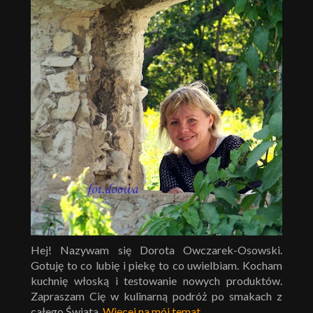
Hej! Nazywam się Dorota Owczarek-Osowski.
Gotuję to co lubię i piekę to co uwielbiam. Kocham
kuchnię włoską i testowanie nowych produktów.
Zapraszam Cię w kulinarną podróż po smakach z
całego Świata.
Więcej na mój temat
.