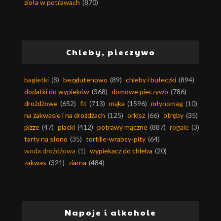
zioła w potrawach
(870)
Chleby, pieczywo
bagietki
(8)
bezglutenowo
(89)
chleby i bułeczki
(894)
dodatki do wypieków
(368)
domowe pieczywo
(786)
drożdżowe
(652)
fit
(713)
mąka
(1596)
młynomag
(10)
na zakwasie i na drożdżach
(125)
orkisz
(66)
otręby
(35)
pizze
(47)
placki
(412)
potrawy mączne
(887)
rogale
(3)
tarty na słono
(35)
tortille-wrabsy-pity
(64)
woda drożdżowa
(1)
wypiekacz do chleba
(20)
zakwas
(321)
ziarna
(484)
Napoje i alkohole