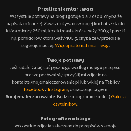
Przelicznik miar i wag
Wszystkie potrawy na blogu gotuje dla 2 osób, chyba że
napisałam inaczej. Zawsze używam w mojej kuchni szklanki
która mierzy 250 ml, kostki masła która waży 200 g i puszki
np. pomidorów która waży 400 g, chyba że w przepisie
sugeruje inaczej.
Więcej na temat miar i wag
.
Twoje potrawy
Jeśli udało Ci się coś pysznego według mojego przepisu,
proszę pochwal się i przyślij mi zdjęcie na
kontakt@mojemaleczarowanie.pl lub wklej na Tablicy
Facebook
/
Instagram
, oznaczając tagiem
#mojemałeczarowanie
. Będzie mi ogromnie miło :)
Galeria
czytelników
.
Fotografie na blogu
Wszystkie zdjęcia załączane do przepisów są moją