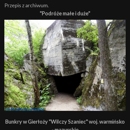
Przepis z archiwum.
"Podróże małe i duże"
Bunkry w Gierłoży "Wilczy Szaniec" woj. warmińsko
- mazurskie