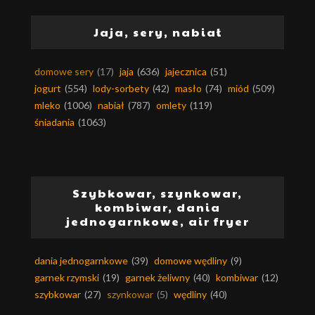
Jaja, sery, nabiał
domowe sery
(17)
jaja
(636)
jajecznica
(51)
jogurt
(554)
lody-sorbety
(42)
masło
(74)
miód
(509)
mleko
(1006)
nabiał
(787)
omlety
(119)
śniadania
(1063)
Szybkowar, szynkowar,
kombiwar, dania
jednogarnkowe, air fryer
dania jednogarnkowe
(39)
domowe wędliny
(9)
garnek rzymski
(19)
garnek żeliwny
(40)
kombiwar
(12)
szybkowar
(27)
szynkowar
(5)
wędliny
(40)