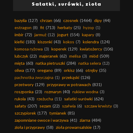
Sałatki, surówki, zioła
bazylia
(127)
chrzan
(66)
czosnek
(1464)
dipy
(44)
estragon
(8)
fit
(713)
herbaty
(25)
hyzop
(1)
imbir
(72)
jarmuż
(12)
jogurt
(554)
kapary
(8)
kiełki
(183)
kiszonki
(43)
kokos
(7)
kolendra
(124)
komosa ryżowa
(3)
koperek
(129)
kwiatożercy
(106)
lubczyk
(22)
majeranek
(62)
melisa
(3)
miód
(509)
mięta
(60)
natka pietruszki
(284)
natka selera
(12)
oliwa
(177)
oregano
(89)
orkisz
(66)
otręby
(35)
pachnotka zwyczajna
(1)
przekąski
(126)
przetwory
(129)
przyprawy w potrawach
(831)
roszponka
(23)
rozmaryn
(40)
rukiew wodna
(3)
rukola
(43)
rzeżucha
(11)
sałatki-surówki
(624)
sałaty
(207)
sezam
(22)
szałwia
(6)
szczaw krwisty
(3)
szczypiorek
(177)
tymianek
(85)
zapomniane owoce i warzywa
(41)
ziarna
(484)
zioła i przyprawy
(58)
zioła prowansalskie
(17)