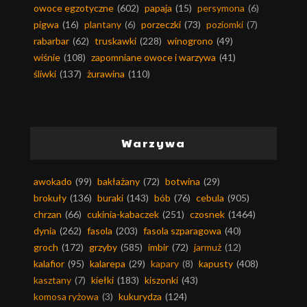
owoce egzotyczne
(602)
papaja
(15)
persymona
(6)
pigwa
(16)
plantany
(6)
porzeczki
(73)
poziomki
(7)
rabarbar
(62)
truskawki
(228)
winogrono
(49)
wiśnie
(108)
zapomniane owoce i warzywa
(41)
śliwki
(137)
żurawina
(110)
Warzywa
awokado
(99)
bakłażany
(72)
botwina
(29)
brokuły
(136)
buraki
(143)
bób
(76)
cebula
(905)
chrzan
(66)
cukinia-kabaczek
(251)
czosnek
(1464)
dynia
(262)
fasola
(203)
fasola szparagowa
(40)
groch
(172)
grzyby
(585)
imbir
(72)
jarmuż
(12)
kalafior
(95)
kalarepa
(29)
kapary
(8)
kapusty
(408)
kasztany
(7)
kiełki
(183)
kiszonki
(43)
komosa ryżowa
(3)
kukurydza
(124)