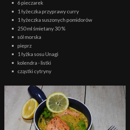
6 pieczarek
1 łyżeczka przyprawy curry
1 łyżeczka suszonych pomidorów
250 ml śmietany 30 %
sól morska
pieprz
1 łyżka sosu Unagi
kolendra - listki
cząstki cytryny