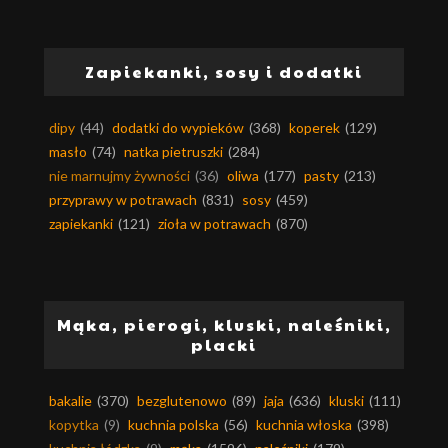
Zapiekanki, sosy i dodatki
dipy
(44)
dodatki do wypieków
(368)
koperek
(129)
masło
(74)
natka pietruszki
(284)
nie marnujmy żywności
(36)
oliwa
(177)
pasty
(213)
przyprawy w potrawach
(831)
sosy
(459)
zapiekanki
(121)
zioła w potrawach
(870)
Mąka, pierogi, kluski, naleśniki,
placki
bakalie
(370)
bezglutenowo
(89)
jaja
(636)
kluski
(111)
kopytka
(9)
kuchnia polska
(56)
kuchnia włoska
(398)