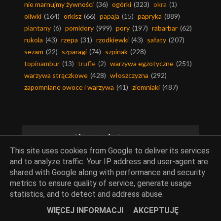
nie marnujmy żywności
(36)
ogórki
(323)
okra
(1)
oliwki
(164)
orkisz
(66)
papaja
(15)
papryka
(889)
plantany
(6)
pomidory
(999)
pory
(197)
rabarbar
(62)
rukola
(43)
rzepa
(31)
rzodkiewki
(43)
sałaty
(207)
sezam
(22)
szparagi
(74)
szpinak
(228)
topinambur
(13)
trufle
(2)
warzywa egzotyczne
(251)
warzywa strączkowe
(428)
włoszczyzna
(292)
zapomniane owoce i warzywa
(41)
ziemniaki
(487)
Ciasta i desery
This site uses cookies from Google to deliver its services
and to analyze traffic. Your IP address and user-agent are
baby-babki-babeczki
(71)
bakalie
(370)
barwniki
(35)
shared with Google along with performance and security
bezy
(51)
biszkopty
(83)
budynie
(146)
ciasta
(922)
metrics to ensure quality of service, generate usage
ciasta bez pieczenia
(36)
ciasta drożdżowe
(70)
statistics, and to detect and address abuse.
ciasta kruche
(80)
ciasta na zimno
(187)
WIĘCEJ INFORMACJI
AKCEPTUJĘ
ciasta piaskowe
(11)
ciasta ucierane
(189)