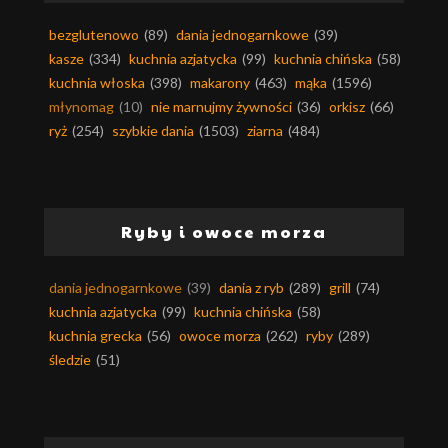
bezglutenowo
(89)
dania jednogarnkowe
(39)
kasze
(334)
kuchnia azjatycka
(99)
kuchnia chińska
(58)
kuchnia włoska
(398)
makarony
(463)
mąka
(1596)
młynomag
(10)
nie marnujmy żywności
(36)
orkisz
(66)
ryż
(254)
szybkie dania
(1503)
ziarna
(484)
Ryby i owoce morza
dania jednogarnkowe
(39)
dania z ryb
(289)
grill
(74)
kuchnia azjatycka
(99)
kuchnia chińska
(58)
kuchnia grecka
(56)
owoce morza
(262)
ryby
(289)
śledzie
(51)