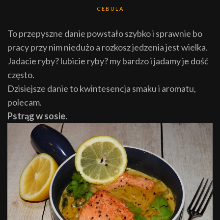
CEBULA
To przepyszne danie powstało szybko i sprawnie bo
pracy przy nim niedużo a rozkosz jedzenia jest wielka.
Jadacie ryby? lubicie ryby? my bardzo i jadamy je dość
często.
Dzisiejsze danie to kwintesencja smaku i aromatu,
polecam.
Pstrąg w sosie.