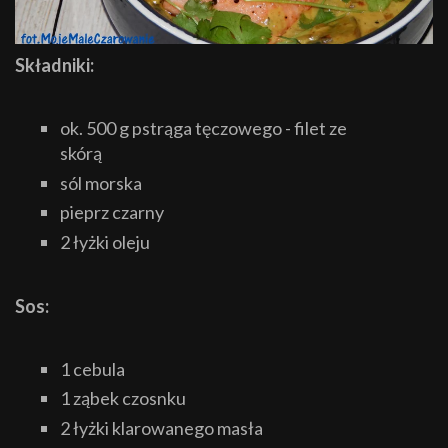
Składniki:
ok. 500 g pstrąga tęczowego - filet ze
skórą
sól morska
pieprz czarny
2 łyżki oleju
Sos:
1 cebula
1 ząbek czosnku
2 łyżki klarowanego masła