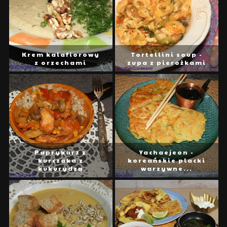
Krem kalafiorowy
Tortellini soup -
z orzechami
zupa z pierożkami
Paprykarz z
Yachaejeon -
kurczaka z
koreańskie placki
kukurydzą
warzywne...