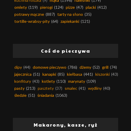
kuchnia łódzka
(9)
mąka
(1596)
naleśniki
(179)
omlety
(119)
pierogi
(124)
pizze
(47)
placki
(412)
potrawy mączne
(887)
tarty na słono
(35)
tortille-wrabsy-pity
(64)
zapiekanki
(121)
Coś do pieczywa
dipy
(44)
domowe pieczywo
(786)
dżemy
(52)
grill
(74)
jajecznica
(51)
kanapki
(85)
kiełbasa
(441)
kiszonki
(43)
konfitury
(43)
kotlety
(110)
marynaty
(109)
pasty
(213)
pasztety
(37)
smalec
(41)
wędliny
(40)
śledzie
(51)
śniadania
(1063)
Makarony, kasze, ryż