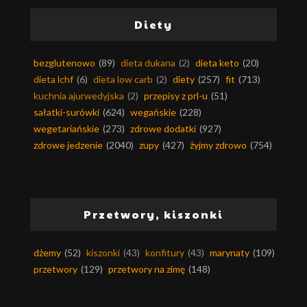
Diety
bezglutenowo
(89)
dieta dukana
(2)
dieta keto
(20)
dieta lchf
(6)
dieta low carb
(2)
diety
(257)
fit
(713)
kuchnia ajurwedyjska
(2)
przepisy z prl-u
(51)
sałatki-surówki
(624)
wegańskie
(228)
wegetariańskie
(273)
zdrowe dodatki
(927)
zdrowe jedzenie
(2040)
zupy
(427)
żyjmy zdrowo
(754)
Przetwory, kiszonki
dżemy
(52)
kiszonki
(43)
konfitury
(43)
marynaty
(109)
przetwory
(129)
przetwory na zimę
(148)