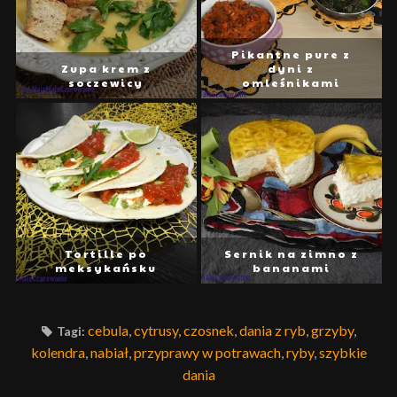
Pikantne pure z
Zupa krem z
dyni z
soczewicy
omleśnikami
Tortille po
Sernik na zimno z
meksykańsku
bananami
cebula
,
cytrusy
,
czosnek
,
dania z ryb
,
grzyby
,
Tagi:
kolendra
,
nabiał
,
przyprawy w potrawach
,
ryby
,
szybkie
dania