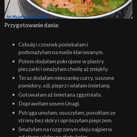
Przygotowanie dania:
Cebulę i czosnek posiekałam i
podsmażyłam na maśle klarowanym.
Potem dodałam pokrojone w plastry
pieczarki i smażyłam chwilę aż zmiękły.
Teraz dodałam mieszankę curry, suszone
pomidory, sól, pieprz i wlałam śmietanę.
Gotowałam aż śmietana zgęstniała.
Doprawiłam sosem Unagi.
Pstrąga umyłam, osuszyłam, posoliłam ze
strony bez skóry i oprószyłam pieprzem.
Smażyłam na rozgrzanym oleju najpierw
od strony skóry na złoty kolor.