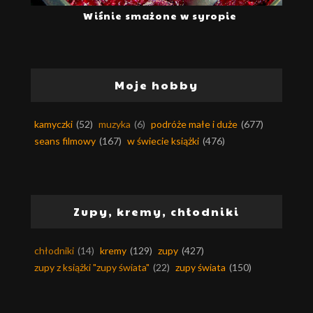
Wiśnie smażone w syropie
Moje hobby
kamyczki
(52)
muzyka
(6)
podróże małe i duże
(677)
seans filmowy
(167)
w świecie książki
(476)
Zupy, kremy, chłodniki
chłodniki
(14)
kremy
(129)
zupy
(427)
zupy z książki "zupy świata"
(22)
zupy świata
(150)