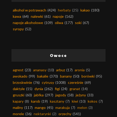
alkohol w potrawach
(424)
herbaty
(25)
kakao
(180)
kawa
(64)
nalewki
(61)
napoje
(162)
napoje alkoholowe
(109)
oliwa
(177)
soki
(67)
syropy
(52)
Owoce
agrest
(23)
ananasy
(10)
arbuz
(17)
aronia
(5)
awokado
(99)
bakalie
(370)
banany
(50)
borówki
(95)
brzoskwinie
(76)
cytrusy
(1008)
czereśnie
(69)
daktyle
(15)
dynia
(262)
figi
(24)
granat
(14)
gruszki
(60)
jabłka
(297)
jagody
(58)
jeżyny
(33)
kapary
(8)
karob
(19)
kasztany
(7)
kiwi
(10)
kokos
(7)
maliny
(117)
mango
(45)
marakuja
(7)
melon
(3)
morele
(36)
nektarynki
(2)
orzechy
(541)