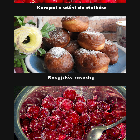
Kompot z wiśni do słoików
Rosyjskie racuchy