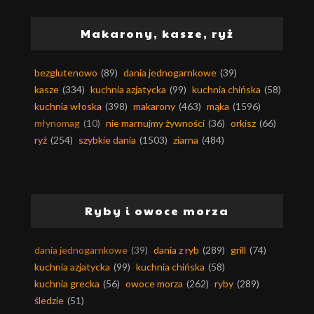
Makarony, kasze, ryż
bezglutenowo
(89)
dania jednogarnkowe
(39)
kasze
(334)
kuchnia azjatycka
(99)
kuchnia chińska
(58)
kuchnia włoska
(398)
makarony
(463)
mąka
(1596)
młynomag
(10)
nie marnujmy żywności
(36)
orkisz
(66)
ryż
(254)
szybkie dania
(1503)
ziarna
(484)
Ryby i owoce morza
dania jednogarnkowe
(39)
dania z ryb
(289)
grill
(74)
kuchnia azjatycka
(99)
kuchnia chińska
(58)
kuchnia grecka
(56)
owoce morza
(262)
ryby
(289)
śledzie
(51)