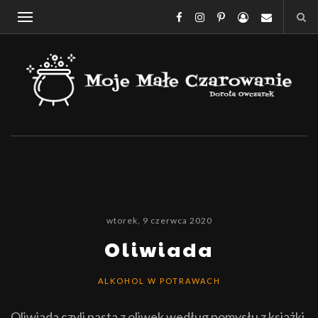
wtorek, 9 czerwca 2020
Oliwiada
ALKOHOL W POTRAWACH
Oliwiada czyli pasta z oliwek według pomysłu z książki