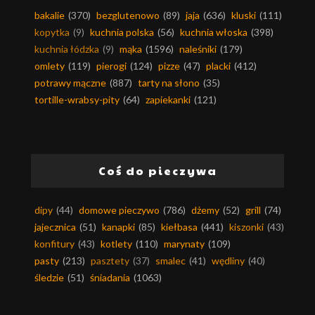
bakalie
(370)
bezglutenowo
(89)
jaja
(636)
kluski
(111)
kopytka
(9)
kuchnia polska
(56)
kuchnia włoska
(398)
kuchnia łódzka
(9)
mąka
(1596)
naleśniki
(179)
omlety
(119)
pierogi
(124)
pizze
(47)
placki
(412)
potrawy mączne
(887)
tarty na słono
(35)
tortille-wrabsy-pity
(64)
zapiekanki
(121)
Coś do pieczywa
dipy
(44)
domowe pieczywo
(786)
dżemy
(52)
grill
(74)
jajecznica
(51)
kanapki
(85)
kiełbasa
(441)
kiszonki
(43)
konfitury
(43)
kotlety
(110)
marynaty
(109)
pasty
(213)
pasztety
(37)
smalec
(41)
wędliny
(40)
śledzie
(51)
śniadania
(1063)