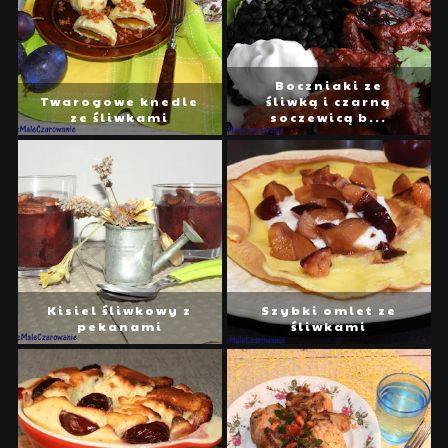
Boczniaki ze
Twarogowe knedle
śliwką i czarną
ze śliwkami
soczewicą b...
Kisiel śliwkowy z
Szybki omlet ze
pekanami
śliwkami