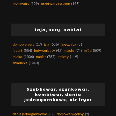
przetwory
(129)
przetwory na zimę
(148)
Jaja, sery, nabiał
domowe sery
(17)
jaja
(636)
jajecznica
(51)
jogurt
(554)
lody-sorbety
(42)
masło
(74)
miód
(509)
mleko
(1006)
nabiał
(787)
omlety
(119)
śniadania
(1063)
Szybkowar, szynkowar,
kombiwar, dania
jednogarnkowe, air fryer
dania jednogarnkowe
(39)
domowe wędliny
(9)