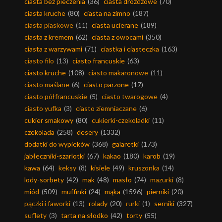
ciasta bez pieczenia
(36)
ciasta drożdżowe
(70)
ciasta kruche
(80)
ciasta na zimno
(187)
ciasta piaskowe
(11)
ciasta ucierane
(189)
ciasta z kremem
(62)
ciasta z owocami
(350)
ciasta z warzywami
(71)
ciastka i ciasteczka
(163)
ciasto filo
(13)
ciasto francuskie
(63)
ciasto kruche
(108)
ciasto makaronowe
(11)
ciasto maślane
(6)
ciasto parzone
(17)
ciasto półfrancuskie
(5)
ciasto twarogowe
(4)
ciasto yufka
(3)
ciasto ziemniaczane
(6)
cukier smakowy
(80)
cukierki-czekoladki
(11)
czekolada
(258)
desery
(1332)
dodatki do wypieków
(368)
galaretki
(173)
jabłeczniki-szarlotki
(67)
kakao
(180)
karob
(19)
kawa
(64)
keksy
(8)
kisiele
(49)
kruszonka
(14)
lody-sorbety
(42)
mak
(48)
masło
(74)
mazurki
(8)
miód
(509)
muffinki
(24)
mąka
(1596)
pierniki
(20)
pączki i faworki
(13)
rolady
(20)
rurki
(1)
serniki
(327)
suflety
(3)
tarta na słodko
(42)
torty
(55)