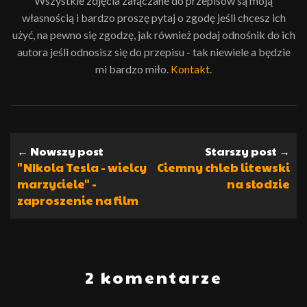
Wszystkie zdjęcia załączane do przepisów są moją
własnością i bardzo proszę pytaj o zgodę jeśli chcesz ich
użyć, na pewno się zgodzę, jak również podaj odnośnik do ich
autora jeśli odnosisz się do przepisu - tak niewiele a będzie
mi bardzo miło.
Kontakt
.
← Nowszy post
Starszy post →
"NIkola Tesla - wielcy
Ciemny chleb litewski
marzyciele" -
na słodzie
zaproszenie na film
2 komentarze