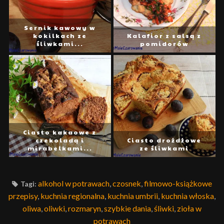
Sernik kawowy w
kokilkach ze
Kalafior z salsą z
śliwkami...
pomidorów
Ciasto kakaowe z
czekoladą i
Ciasto drożdżowe
mirabelkami...
ze śliwkami
alkohol w potrawach
,
czosnek
,
filmowo-książkowe
Tagi:
przepisy
,
kuchnia regionalna
,
kuchnia umbrii
,
kuchnia włoska
,
oliwa
,
oliwki
,
rozmaryn
,
szybkie dania
,
śliwki
,
zioła w
potrawach