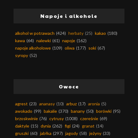
Napoje i alkohole
alkohol w potrawach
(424)
herbaty
(25)
kakao
(180)
kawa
(64)
nalewki
(61)
napoje
(162)
napoje alkoholowe
(109)
oliwa
(177)
soki
(67)
syropy
(52)
Owoce
agrest
(23)
ananasy
(10)
arbuz
(17)
aronia
(5)
awokado
(99)
bakalie
(370)
banany
(50)
borówki
(95)
brzoskwinie
(76)
cytrusy
(1008)
czereśnie
(69)
daktyle
(15)
dynia
(262)
figi
(24)
granat
(14)
gruszki
(60)
jabłka
(297)
jagody
(58)
jeżyny
(33)