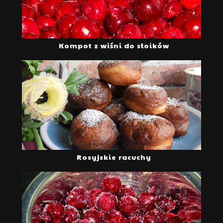
Kompot z wiśni do słoików
Rosyjskie racuchy