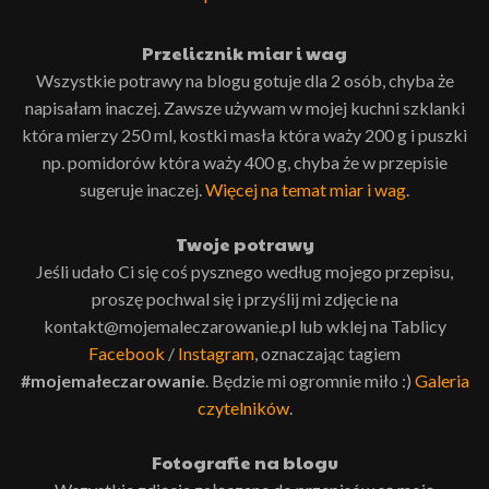
Przelicznik miar i wag
Wszystkie potrawy na blogu gotuje dla 2 osób, chyba że
napisałam inaczej. Zawsze używam w mojej kuchni szklanki
która mierzy 250 ml, kostki masła która waży 200 g i puszki
np. pomidorów która waży 400 g, chyba że w przepisie
sugeruje inaczej.
Więcej na temat miar i wag
.
Twoje potrawy
Jeśli udało Ci się coś pysznego według mojego przepisu,
proszę pochwal się i przyślij mi zdjęcie na
kontakt@mojemaleczarowanie.pl lub wklej na Tablicy
Facebook
/
Instagram
, oznaczając tagiem
#mojemałeczarowanie
. Będzie mi ogromnie miło :)
Galeria
czytelników
.
Fotografie na blogu