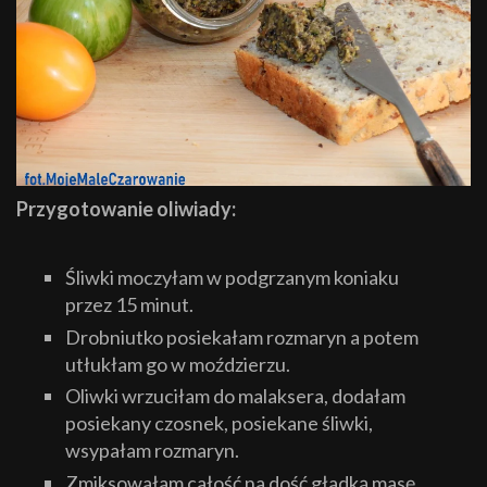
Przygotowanie oliwiady:
Śliwki moczyłam w podgrzanym koniaku
przez 15 minut.
Drobniutko posiekałam rozmaryn a potem
utłukłam go w moździerzu.
Oliwki wrzuciłam do malaksera, dodałam
posiekany czosnek, posiekane śliwki,
wsypałam rozmaryn.
Zmiksowałam całość na dość gładką masę