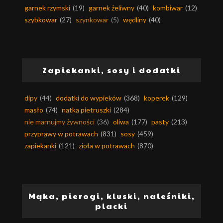
garnek rzymski
(19)
garnek żeliwny
(40)
kombiwar
(12)
szybkowar
(27)
szynkowar
(5)
wędliny
(40)
Zapiekanki, sosy i dodatki
dipy
(44)
dodatki do wypieków
(368)
koperek
(129)
masło
(74)
natka pietruszki
(284)
nie marnujmy żywności
(36)
oliwa
(177)
pasty
(213)
przyprawy w potrawach
(831)
sosy
(459)
zapiekanki
(121)
zioła w potrawach
(870)
Mąka, pierogi, kluski, naleśniki,
placki