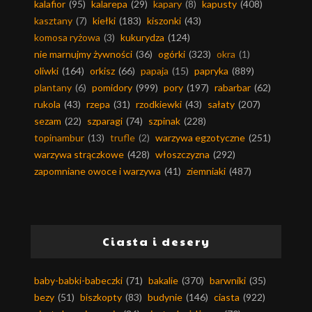
kalafior
(95)
kalarepa
(29)
kapary
(8)
kapusty
(408)
kasztany
(7)
kiełki
(183)
kiszonki
(43)
komosa ryżowa
(3)
kukurydza
(124)
nie marnujmy żywności
(36)
ogórki
(323)
okra
(1)
oliwki
(164)
orkisz
(66)
papaja
(15)
papryka
(889)
plantany
(6)
pomidory
(999)
pory
(197)
rabarbar
(62)
rukola
(43)
rzepa
(31)
rzodkiewki
(43)
sałaty
(207)
sezam
(22)
szparagi
(74)
szpinak
(228)
topinambur
(13)
trufle
(2)
warzywa egzotyczne
(251)
warzywa strączkowe
(428)
włoszczyzna
(292)
zapomniane owoce i warzywa
(41)
ziemniaki
(487)
Ciasta i desery
baby-babki-babeczki
(71)
bakalie
(370)
barwniki
(35)
bezy
(51)
biszkopty
(83)
budynie
(146)
ciasta
(922)