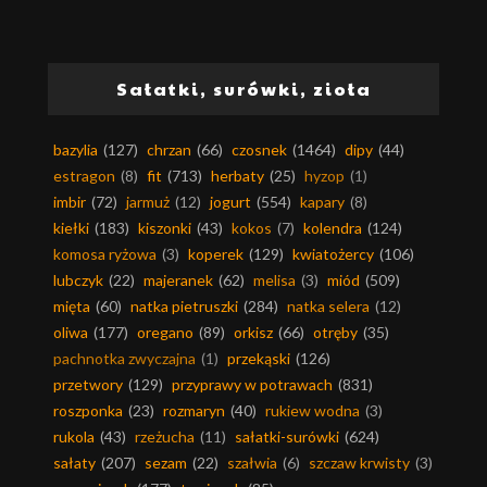
Sałatki, surówki, zioła
bazylia
(127)
chrzan
(66)
czosnek
(1464)
dipy
(44)
estragon
(8)
fit
(713)
herbaty
(25)
hyzop
(1)
imbir
(72)
jarmuż
(12)
jogurt
(554)
kapary
(8)
kiełki
(183)
kiszonki
(43)
kokos
(7)
kolendra
(124)
komosa ryżowa
(3)
koperek
(129)
kwiatożercy
(106)
lubczyk
(22)
majeranek
(62)
melisa
(3)
miód
(509)
mięta
(60)
natka pietruszki
(284)
natka selera
(12)
oliwa
(177)
oregano
(89)
orkisz
(66)
otręby
(35)
pachnotka zwyczajna
(1)
przekąski
(126)
przetwory
(129)
przyprawy w potrawach
(831)
roszponka
(23)
rozmaryn
(40)
rukiew wodna
(3)
rukola
(43)
rzeżucha
(11)
sałatki-surówki
(624)
sałaty
(207)
sezam
(22)
szałwia
(6)
szczaw krwisty
(3)