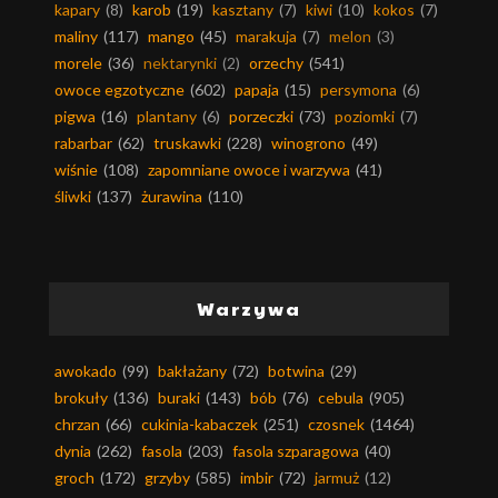
kapary
(8)
karob
(19)
kasztany
(7)
kiwi
(10)
kokos
(7)
maliny
(117)
mango
(45)
marakuja
(7)
melon
(3)
morele
(36)
nektarynki
(2)
orzechy
(541)
owoce egzotyczne
(602)
papaja
(15)
persymona
(6)
pigwa
(16)
plantany
(6)
porzeczki
(73)
poziomki
(7)
rabarbar
(62)
truskawki
(228)
winogrono
(49)
wiśnie
(108)
zapomniane owoce i warzywa
(41)
śliwki
(137)
żurawina
(110)
Warzywa
awokado
(99)
bakłażany
(72)
botwina
(29)
brokuły
(136)
buraki
(143)
bób
(76)
cebula
(905)
chrzan
(66)
cukinia-kabaczek
(251)
czosnek
(1464)
dynia
(262)
fasola
(203)
fasola szparagowa
(40)
groch
(172)
grzyby
(585)
imbir
(72)
jarmuż
(12)