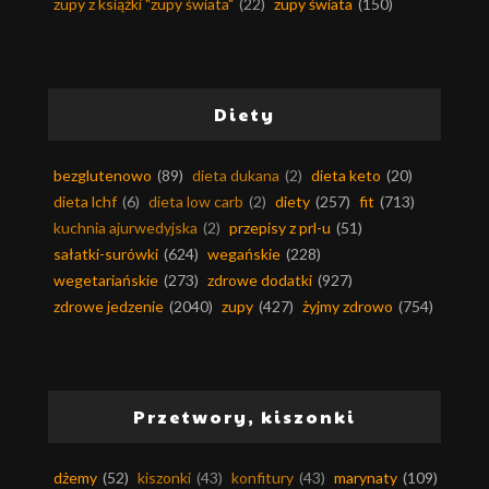
zupy z książki "zupy świata"
(22)
zupy świata
(150)
Diety
bezglutenowo
(89)
dieta dukana
(2)
dieta keto
(20)
dieta lchf
(6)
dieta low carb
(2)
diety
(257)
fit
(713)
kuchnia ajurwedyjska
(2)
przepisy z prl-u
(51)
sałatki-surówki
(624)
wegańskie
(228)
wegetariańskie
(273)
zdrowe dodatki
(927)
zdrowe jedzenie
(2040)
zupy
(427)
żyjmy zdrowo
(754)
Przetwory, kiszonki
dżemy
(52)
kiszonki
(43)
konfitury
(43)
marynaty
(109)