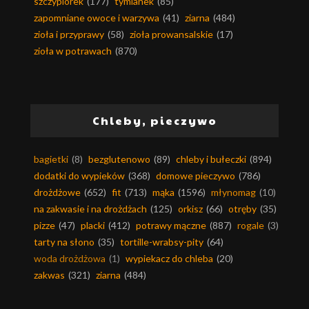
szczypiorek
(177)
tymianek
(85)
zapomniane owoce i warzywa
(41)
ziarna
(484)
zioła i przyprawy
(58)
zioła prowansalskie
(17)
zioła w potrawach
(870)
Chleby, pieczywo
bagietki
(8)
bezglutenowo
(89)
chleby i bułeczki
(894)
dodatki do wypieków
(368)
domowe pieczywo
(786)
drożdżowe
(652)
fit
(713)
mąka
(1596)
młynomag
(10)
na zakwasie i na drożdżach
(125)
orkisz
(66)
otręby
(35)
pizze
(47)
placki
(412)
potrawy mączne
(887)
rogale
(3)
tarty na słono
(35)
tortille-wrabsy-pity
(64)
woda drożdżowa
(1)
wypiekacz do chleba
(20)
zakwas
(321)
ziarna
(484)