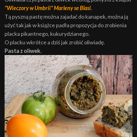
"Wieczory w Umbrii" Marleny se Blasi
.
Tą pyszną pastę można zajadać do kanapek, można ją
użyć tak jak w książce padła propozycja do zrobienia
placka pikantnego, kukurydzianego.
O placku wkrótce a dziś jak zrobić oliwiadę.
Pasta z oliwek.