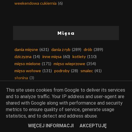
weekendowa cukiernia
(6)
Mięsa
dania mięsne
(631)
dania z ryb
(289)
drób
(389)
dziczyzna
(14)
inne mięsa
(60)
kotlety
(110)
mięso mielone
(171)
mięso wieprzowe
(354)
mięso wołowe
(131)
podroby
(28)
smalec
(41)
słonina
(3)
This site uses cookies from Google to deliver its services
and to analyze traffic. Your IP address and user-agent are
shared with Google along with performance and security
Kuchnie świata
metrics to ensure quality of service, generate usage
statistics, and to detect and address abuse.
kuchnia arabska
(49)
kuchnia afryki
(6)
WIĘCEJ INFORMACJI
AKCEPTUJĘ
kuchnia ajurwedyjska
(2)
kuchnia alaski
(1)