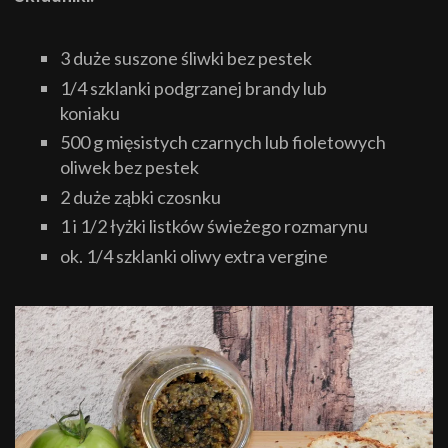
3 duże suszone śliwki bez pestek
1/4 szklanki podgrzanej brandy lub
koniaku
500 g mięsistych czarnych lub fioletowych
oliwek bez pestek
2 duże ząbki czosnku
1 i 1/2 łyżki listków świeżego rozmarynu
ok. 1/4 szklanki oliwy extra vergine