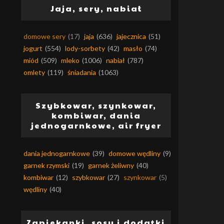
Jaja, sery, nabiał
domowe sery
(17)
jaja
(636)
jajecznica
(51)
jogurt
(554)
lody-sorbety
(42)
masło
(74)
miód
(509)
mleko
(1006)
nabiał
(787)
omlety
(119)
śniadania
(1063)
Szybkowar, szynkowar,
kombiwar, dania
jednogarnkowe, air fryer
dania jednogarnkowe
(39)
domowe wędliny
(9)
garnek rzymski
(19)
garnek żeliwny
(40)
kombiwar
(12)
szybkowar
(27)
szynkowar
(5)
wędliny
(40)
Zapiekanki, sosy i dodatki