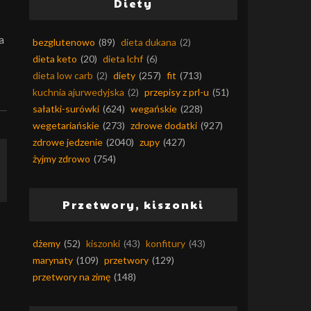
Diety
a
bezglutenowo
(89)
dieta dukana
(2)
dieta keto
(20)
dieta lchf
(6)
dieta low carb
(2)
diety
(257)
fit
(713)
kuchnia ajurwedyjska
(2)
przepisy z prl-u
(51)
sałatki-surówki
(624)
wegańskie
(228)
wegetariańskie
(273)
zdrowe dodatki
(927)
zdrowe jedzenie
(2040)
zupy
(427)
żyjmy zdrowo
(754)
Przetwory, kiszonki
dżemy
(52)
kiszonki
(43)
konfitury
(43)
marynaty
(109)
przetwory
(129)
przetwory na zimę
(148)