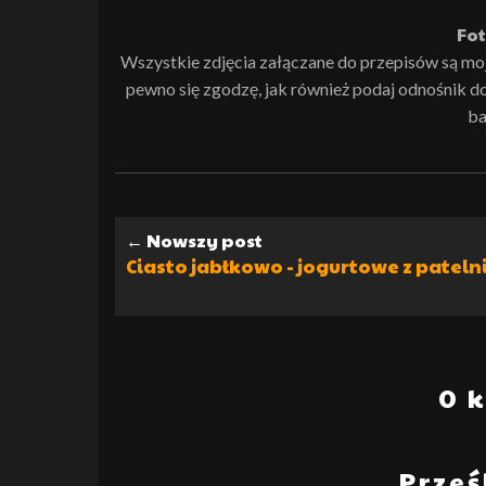
Fot
Wszystkie zdjęcia załączane do przepisów są moją 
pewno się zgodzę, jak również podaj odnośnik do i
ba
← Nowszy post
Ciasto jabłkowo - jogurtowe z pateln
0 
Prześ