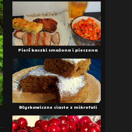
Pierś kaczki smażona i pieczona
Błyskawiczne ciasto z mikrofali