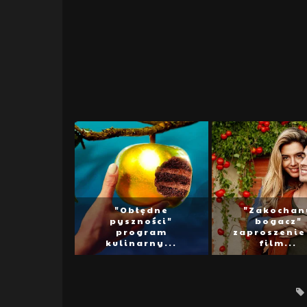
"Obłędne
"Zakochan
pyszności"
bogacz"
program
zaproszenie
kulinarny...
film...