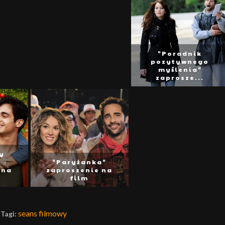
"Poradnik
pozytywnego
myślenia"
zaprosze...
y
"Paryżanka"
 na
zaproszenie na
film
seans filmowy
Tagi: