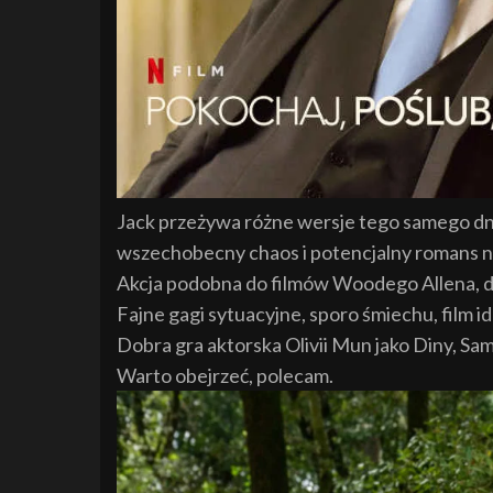
Jack przeżywa różne wersje tego samego dn
wszechobecny chaos i potencjalny romans na 
Akcja podobna do filmów Woodego Allena, dzie
Fajne gagi sytuacyjne, sporo śmiechu, film i
Dobra gra aktorska Olivii Mun jako Diny, Sam
Warto obejrzeć, polecam.