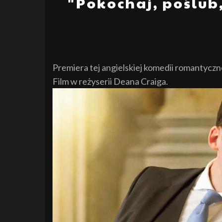
"Pokochaj, poślub
Premiera tej angielskiej komedii romantyczne
Film w reżyserii Deana Craiga.