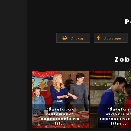
P
Drukuj
Udostępnij
Zob
"Święta jak
"Święta z
malowane"
widokiem
zaproszenie na
zaproszenie
fil...
film...