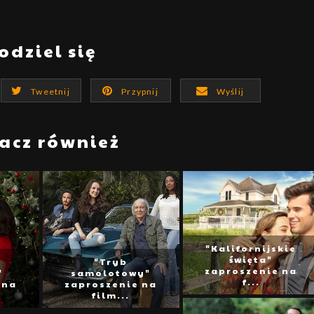
odziel się
Tweetnij
Przypnij
Wyślij
acz również
"Kalifornijskie
święta"
"Tryb
zaproszenie na
"
samolotowy"
f...
 na
zaproszenie na
film...