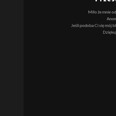
Miło że mnie od
Anon
Jeśli podoba Ci się mój b
Dziękuj