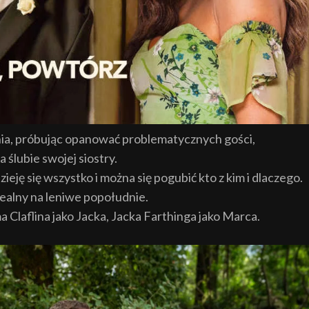
ia, próbując opanować problematycznych gości,
ślubie swojej siostry.
ję się wszystko i można się pogubić kto z kim i dlaczego.
dealny na leniwe popołudnie.
a Claflina jako Jacka, Jacka Farthinga jako Marca.