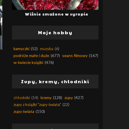
Wiśnie smażone w syropie
Moje hobby
kamyczki
(52)
muzyka
(6)
podróże małe i duże
(677)
seans filmowy
(167)
w świecie książki
(476)
Zupy, kremy, chłodniki
chłodniki
(14)
kremy
(128)
zupy
(427)
zupy z książki "zupy świata"
(22)
zupy świata
(150)