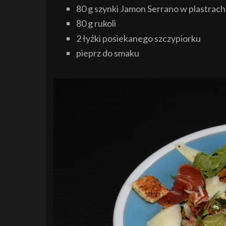
80 g szynki Jamon Serrano w plastrach
80 g rukoli
2 łyżki posiekanego szczypiorku
pieprz do smaku