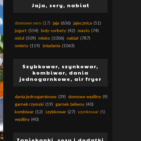
Jaja, sery, nabiał
domowe sery
(17)
jaja
(636)
jajecznica
(51)
jogurt
(554)
lody-sorbety
(42)
masło
(74)
miód
(509)
mleko
(1006)
nabiał
(787)
omlety
(119)
śniadania
(1063)
Szybkowar, szynkowar,
kombiwar, dania
jednogarnkowe, air fryer
dania jednogarnkowe
(39)
domowe wędliny
(9)
garnek rzymski
(19)
garnek żeliwny
(40)
kombiwar
(12)
szybkowar
(27)
szynkowar
(5)
wędliny
(40)
Zapiekanki, sosy i dodatki