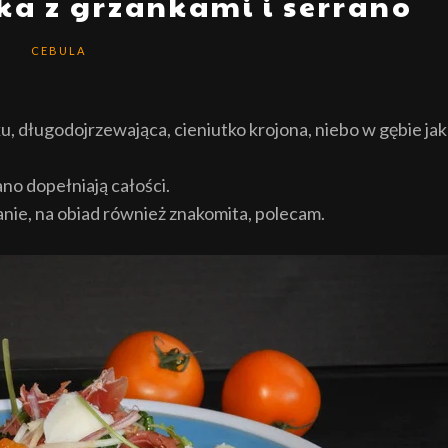
ka z grzankami i serrano
CEBULA
, długodojrzewająca, cieniutko krojona, niebo w gębie jak
no dopełniają całości.
danie, na obiad również znakomita, polecam.