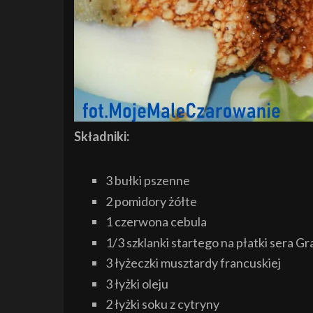
Składniki:
3 bułki pszenne
2 pomidory żółte
1 czerwona cebula
1/3 szklanki startego na płatki sera G
3 łyżeczki musztardy francuskiej
3 łyżki oleju
2 łyżki soku z cytryny