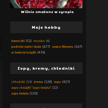
Wiśnie smażone w syropie
Moje hobby
kamyczki
(52)
muzyka
(6)
podróże małe i duże
(677)
seans filmowy
(167)
w świecie książki
(476)
Zupy, kremy, chłodniki
chłodniki
(14)
kremy
(128)
zupy
(427)
zupy z książki "zupy świata"
(22)
zupy świata
(150)