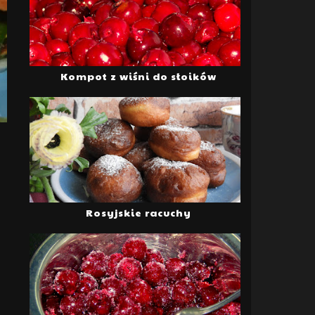
Kompot z wiśni do słoików
Rosyjskie racuchy