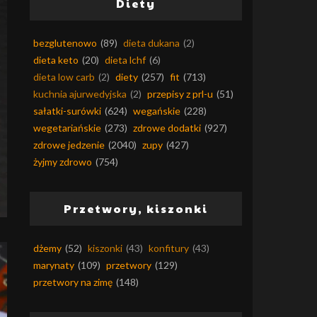
Diety
bezglutenowo
(89)
dieta dukana
(2)
dieta keto
(20)
dieta lchf
(6)
dieta low carb
(2)
diety
(257)
fit
(713)
kuchnia ajurwedyjska
(2)
przepisy z prl-u
(51)
sałatki-surówki
(624)
wegańskie
(228)
wegetariańskie
(273)
zdrowe dodatki
(927)
zdrowe jedzenie
(2040)
zupy
(427)
żyjmy zdrowo
(754)
Przetwory, kiszonki
dżemy
(52)
kiszonki
(43)
konfitury
(43)
marynaty
(109)
przetwory
(129)
przetwory na zimę
(148)