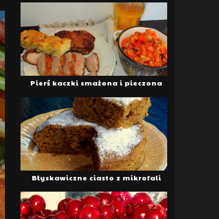
Pierś kaczki smażona i pieczona
Błyskawiczne ciasto z mikrofali