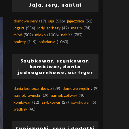
Jaja, sery, nabiał
domowe sery
(17)
jaja
(636)
jajecznica
(51)
jogurt
(554)
lody-sorbety
(42)
masło
(74)
miód
(509)
mleko
(1006)
nabiał
(787)
omlety
(119)
śniadania
(1063)
Szybkowar, szynkowar,
kombiwar, dania
jednogarnkowe, air fryer
dania jednogarnkowe
(39)
domowe wędliny
(9)
garnek rzymski
(19)
garnek żeliwny
(40)
kombiwar
(12)
szybkowar
(27)
szynkowar
(5)
wędliny
(40)
Zapiekanki, sosy i dodatki