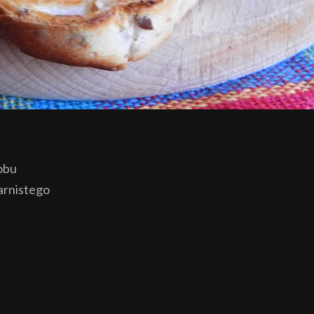
obu
arnistego