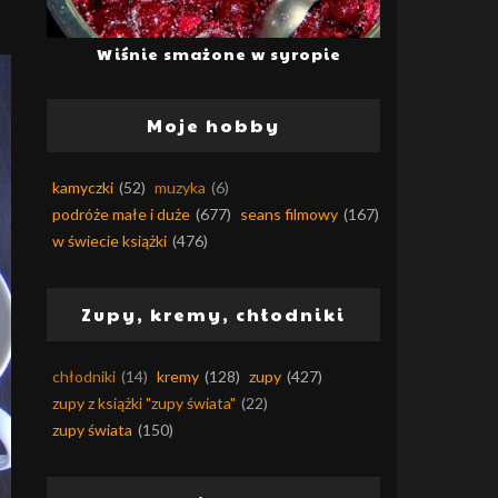
Wiśnie smażone w syropie
Moje hobby
kamyczki
(52)
muzyka
(6)
podróże małe i duże
(677)
seans filmowy
(167)
w świecie książki
(476)
Zupy, kremy, chłodniki
chłodniki
(14)
kremy
(128)
zupy
(427)
zupy z książki "zupy świata"
(22)
zupy świata
(150)