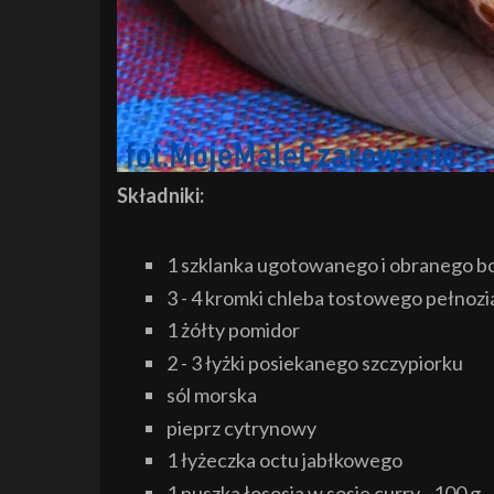
Składniki:
1 szklanka ugotowanego i obranego b
3 - 4 kromki chleba tostowego pełnozi
1 żółty pomidor
2 - 3 łyżki posiekanego szczypiorku
sól morska
pieprz cytrynowy
1 łyżeczka octu jabłkowego
1 puszka łososia w sosie curry - 100 g