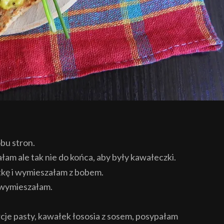
bu stron.
am ale tak nie do końca, aby były kawałeczki.
tkę i wymieszałam z bobem.
e wymieszałam.
cje pasty, kawałek łososia z sosem, posypałam