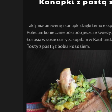
Kanapki z pastą z
Taką miałam wenę i kanapki dzięki temu eksp
Polecam koniecznie póki bób jeszcze świeży,
Łososia w sosie curry zakupiłam w Kauflandz
Tosty z pastą z bobu i łososiem.