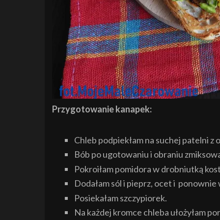
Przygotowanie kanapek:
Chleb podpiekłam na suchej patelni z o
Bób po ugotowaniu i obraniu zmiksował
Pokroiłam pomidora w drobniutką kos
Dodałam sól i pieprz, ocet i ponowni
Posiekałam szczypiorek.
Na każdej kromce chleba ułożyłam por