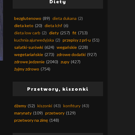
Diety
bezglutenowo
(89)
dieta dukana
(2)
dieta keto
(20)
dieta lchf
(6)
dieta low carb
(2)
diety
(257)
fit
(713)
kuchnia ajurwedyjska
(2)
przepisy z prl-u
(51)
sałatki-surówki
(624)
wegańskie
(228)
wegetariańskie
(273)
zdrowe dodatki
(927)
zdrowe jedzenie
(2040)
zupy
(427)
żyjmy zdrowo
(754)
Przetwory, kiszonki
dżemy
(52)
kiszonki
(43)
konfitury
(43)
marynaty
(109)
przetwory
(129)
przetwory na zimę
(148)