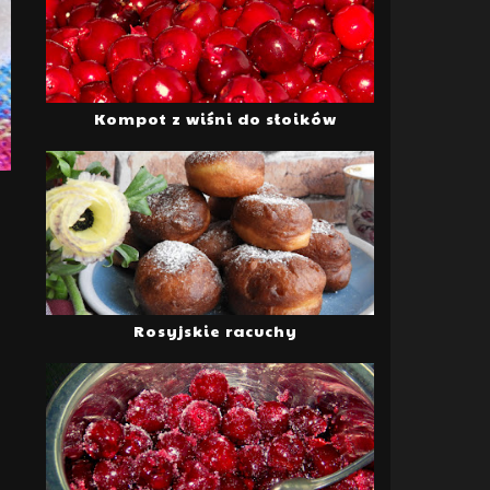
Kompot z wiśni do słoików
Rosyjskie racuchy