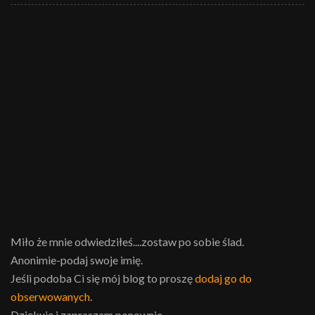
Miło że mnie odwiedziłeś....zostaw po sobie ślad.
Anonimie-podaj swoje imię.
Jeśli podoba Ci się mój blog to proszę
dodaj go do
obserwowanych
.
Dziękuję i zapraszam ponownie.