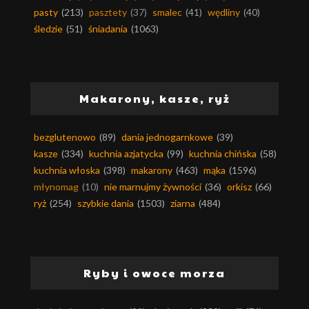
pasty
(213)
pasztety
(37)
smalec
(41)
wędliny
(40)
śledzie
(51)
śniadania
(1063)
Makarony, kasze, ryż
bezglutenowo
(89)
dania jednogarnkowe
(39)
kasze
(334)
kuchnia azjatycka
(99)
kuchnia chińska
(58)
kuchnia włoska
(398)
makarony
(463)
mąka
(1596)
młynomag
(10)
nie marnujmy żywności
(36)
orkisz
(66)
ryż
(254)
szybkie dania
(1503)
ziarna
(484)
Ryby i owoce morza