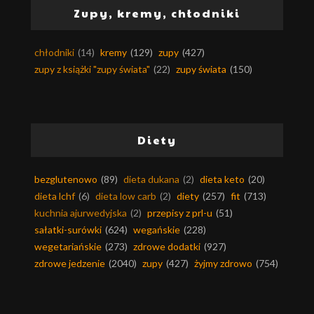
Zupy, kremy, chłodniki
chłodniki
(14)
kremy
(129)
zupy
(427)
zupy z książki "zupy świata"
(22)
zupy świata
(150)
Diety
bezglutenowo
(89)
dieta dukana
(2)
dieta keto
(20)
dieta lchf
(6)
dieta low carb
(2)
diety
(257)
fit
(713)
kuchnia ajurwedyjska
(2)
przepisy z prl-u
(51)
sałatki-surówki
(624)
wegańskie
(228)
wegetariańskie
(273)
zdrowe dodatki
(927)
zdrowe jedzenie
(2040)
zupy
(427)
żyjmy zdrowo
(754)