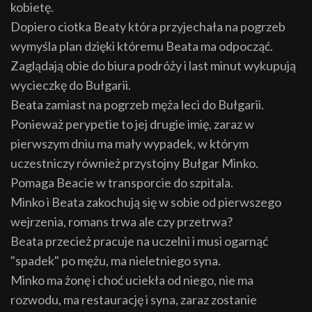
kobietę.
Dopiero ciotka Beaty która przyjechała na pogrzeb
wymyśla plan dzięki któremu Beata ma odpocząć.
Zaglądają obie do biura podróży i last minut wykupują
wycieczkę do Bułgarii.
Beata zamiast na pogrzeb męża leci do Bułgarii.
Ponieważ perypetie to jej drugie imię, zaraz w
pierwszym dniu ma mały wypadek, w którym
uczestniczy również przystojny Bułgar Minko.
Pomaga Beacie w transporcie do szpitala.
Minko i Beata zakochują się w sobie od pierwszego
wejrzenia, romans trwa ale czy przetrwa?
Beata przecież pracuje na uczelni i musi ogarnąć
"spadek" po mężu, ma nieletniego syna.
Minko ma żonę i choć uciekła od niego, nie ma
rozwodu, ma restaurację i syna, zaraz zostanie