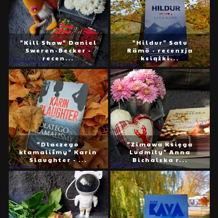
"Kill Show" Daniel
"Hildur" Satu
Sweren-Becker -
Rämö - recenzja
recen...
książki...
"Dlaczego
"Zimowa Księga
kłamaliśmy" Karin
Ludmiły" Anna
Slaughter - ...
Bichalska r...