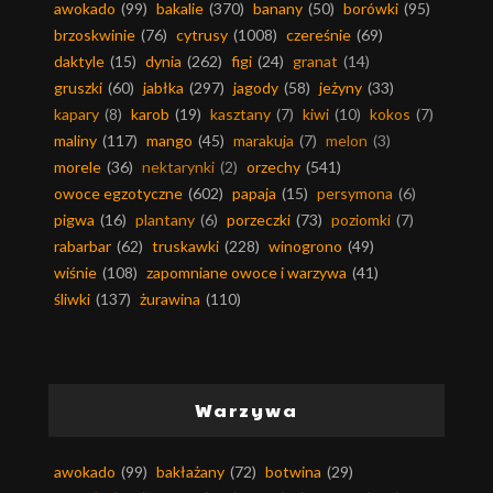
awokado
(99)
bakalie
(370)
banany
(50)
borówki
(95)
brzoskwinie
(76)
cytrusy
(1008)
czereśnie
(69)
daktyle
(15)
dynia
(262)
figi
(24)
granat
(14)
gruszki
(60)
jabłka
(297)
jagody
(58)
jeżyny
(33)
kapary
(8)
karob
(19)
kasztany
(7)
kiwi
(10)
kokos
(7)
maliny
(117)
mango
(45)
marakuja
(7)
melon
(3)
morele
(36)
nektarynki
(2)
orzechy
(541)
owoce egzotyczne
(602)
papaja
(15)
persymona
(6)
pigwa
(16)
plantany
(6)
porzeczki
(73)
poziomki
(7)
rabarbar
(62)
truskawki
(228)
winogrono
(49)
wiśnie
(108)
zapomniane owoce i warzywa
(41)
śliwki
(137)
żurawina
(110)
Warzywa
awokado
(99)
bakłażany
(72)
botwina
(29)