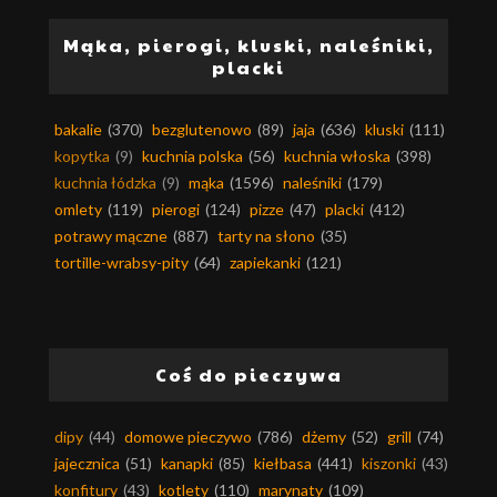
Mąka, pierogi, kluski, naleśniki,
placki
bakalie
(370)
bezglutenowo
(89)
jaja
(636)
kluski
(111)
kopytka
(9)
kuchnia polska
(56)
kuchnia włoska
(398)
kuchnia łódzka
(9)
mąka
(1596)
naleśniki
(179)
omlety
(119)
pierogi
(124)
pizze
(47)
placki
(412)
potrawy mączne
(887)
tarty na słono
(35)
tortille-wrabsy-pity
(64)
zapiekanki
(121)
Coś do pieczywa
dipy
(44)
domowe pieczywo
(786)
dżemy
(52)
grill
(74)
jajecznica
(51)
kanapki
(85)
kiełbasa
(441)
kiszonki
(43)
konfitury
(43)
kotlety
(110)
marynaty
(109)