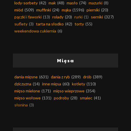
lody-sorbety
(42)
mak
(48)
masło
(74)
mazurki
(8)
miód
(509)
muffinki
(24)
mąka
(1596)
pierniki
(20)
pączki i faworki
(13)
rolady
(20)
rurki
(1)
serniki
(327)
suflety
(3)
tarta na słodko
(42)
torty
(55)
weekendowa cukiernia
(6)
Mięsa
dania mięsne
(631)
dania z ryb
(289)
drób
(389)
dziczyzna
(14)
inne mięsa
(60)
kotlety
(110)
mięso mielone
(171)
mięso wieprzowe
(354)
mięso wołowe
(131)
podroby
(28)
smalec
(41)
słonina
(3)