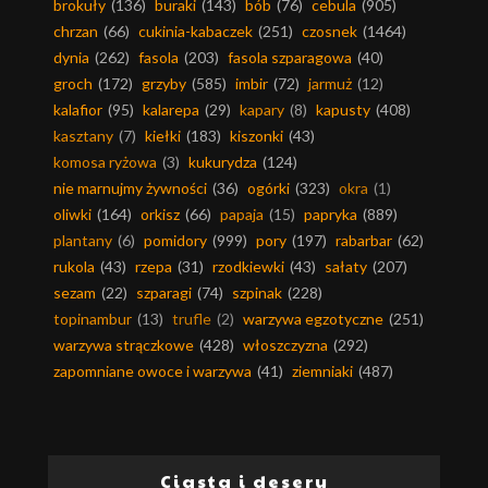
brokuły
(136)
buraki
(143)
bób
(76)
cebula
(905)
chrzan
(66)
cukinia-kabaczek
(251)
czosnek
(1464)
dynia
(262)
fasola
(203)
fasola szparagowa
(40)
groch
(172)
grzyby
(585)
imbir
(72)
jarmuż
(12)
kalafior
(95)
kalarepa
(29)
kapary
(8)
kapusty
(408)
kasztany
(7)
kiełki
(183)
kiszonki
(43)
komosa ryżowa
(3)
kukurydza
(124)
nie marnujmy żywności
(36)
ogórki
(323)
okra
(1)
oliwki
(164)
orkisz
(66)
papaja
(15)
papryka
(889)
plantany
(6)
pomidory
(999)
pory
(197)
rabarbar
(62)
rukola
(43)
rzepa
(31)
rzodkiewki
(43)
sałaty
(207)
sezam
(22)
szparagi
(74)
szpinak
(228)
topinambur
(13)
trufle
(2)
warzywa egzotyczne
(251)
warzywa strączkowe
(428)
włoszczyzna
(292)
zapomniane owoce i warzywa
(41)
ziemniaki
(487)
Ciasta i desery