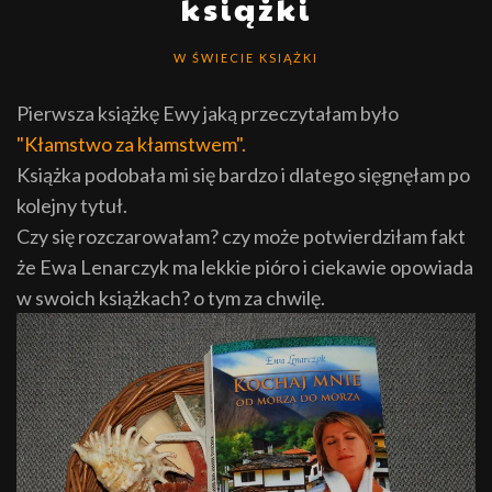
książki
W ŚWIECIE KSIĄŻKI
Pierwsza książkę Ewy jaką przeczytałam było
"Kłamstwo za kłamstwem".
Książka podobała mi się bardzo i dlatego sięgnęłam po
kolejny tytuł.
Czy się rozczarowałam? czy może potwierdziłam fakt
że Ewa Lenarczyk ma lekkie pióro i ciekawie opowiada
w swoich książkach? o tym za chwilę.