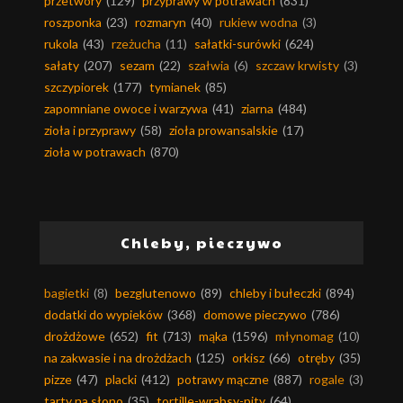
przetwory
(129)
przyprawy w potrawach
(831)
roszponka
(23)
rozmaryn
(40)
rukiew wodna
(3)
rukola
(43)
rzeżucha
(11)
sałatki-surówki
(624)
sałaty
(207)
sezam
(22)
szałwia
(6)
szczaw krwisty
(3)
szczypiorek
(177)
tymianek
(85)
zapomniane owoce i warzywa
(41)
ziarna
(484)
zioła i przyprawy
(58)
zioła prowansalskie
(17)
zioła w potrawach
(870)
Chleby, pieczywo
bagietki
(8)
bezglutenowo
(89)
chleby i bułeczki
(894)
dodatki do wypieków
(368)
domowe pieczywo
(786)
drożdżowe
(652)
fit
(713)
mąka
(1596)
młynomag
(10)
na zakwasie i na drożdżach
(125)
orkisz
(66)
otręby
(35)
pizze
(47)
placki
(412)
potrawy mączne
(887)
rogale
(3)
tarty na słono
(35)
tortille-wrabsy-pity
(64)