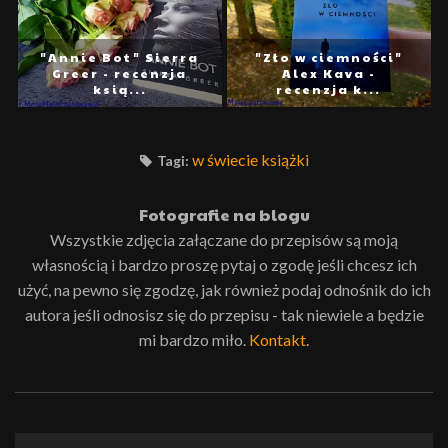
"Annie Bot" Sierra
"Zło w ciemności"
Greer - recenzja
Alex Kava -
ksią...
recenzja k...
w świecie książki
Tagi:
Fotografie na blogu
Wszystkie zdjęcia załączane do przepisów są moją
własnością i bardzo proszę pytaj o zgodę jeśli chcesz ich
użyć, na pewno się zgodzę, jak również podaj odnośnik do ich
autora jeśli odnosisz się do przepisu - tak niewiele a będzie
mi bardzo miło.
Kontakt
.