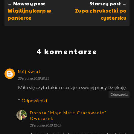
← Nowszy post
Starszy post →
Wigilijny karp w
Zupa z brukselki po
panierce
cystersku
4 komentarze
Mój świat
28 grudnia 2018 20:23
Miło się czyta takie recenzje o swojej pracy.Dziękuję.
Odpowiedz
Odpowiedzi
Dorota "Moje Małe Czarowanie"
Owczarek
29 grudnia 2018 12:05