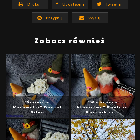
Drukuj
Udostępnij
Tweetnij
Przypnij
Wyślij
Zobacz również
"Śmierć w
"W obronie
Kornwalii" Daniel
kłamstwa" Paulina
Silva
Kosznik - r...