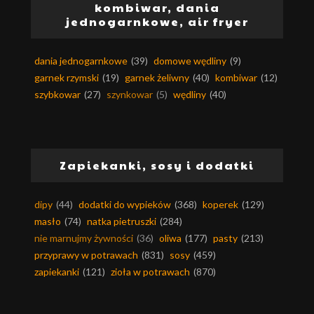
kombiwar, dania
jednogarnkowe, air fryer
dania jednogarnkowe
(39)
domowe wędliny
(9)
garnek rzymski
(19)
garnek żeliwny
(40)
kombiwar
(12)
szybkowar
(27)
szynkowar
(5)
wędliny
(40)
Zapiekanki, sosy i dodatki
dipy
(44)
dodatki do wypieków
(368)
koperek
(129)
masło
(74)
natka pietruszki
(284)
nie marnujmy żywności
(36)
oliwa
(177)
pasty
(213)
przyprawy w potrawach
(831)
sosy
(459)
zapiekanki
(121)
zioła w potrawach
(870)