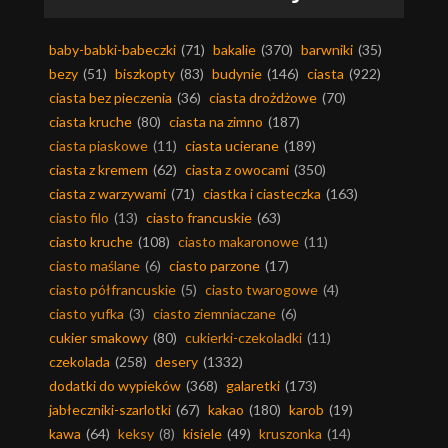
baby-babki-babeczki
(71)
bakalie
(370)
barwniki
(35)
bezy
(51)
biszkopty
(83)
budynie
(146)
ciasta
(922)
ciasta bez pieczenia
(36)
ciasta drożdżowe
(70)
ciasta kruche
(80)
ciasta na zimno
(187)
ciasta piaskowe
(11)
ciasta ucierane
(189)
ciasta z kremem
(62)
ciasta z owocami
(350)
ciasta z warzywami
(71)
ciastka i ciasteczka
(163)
ciasto filo
(13)
ciasto francuskie
(63)
ciasto kruche
(108)
ciasto makaronowe
(11)
ciasto maślane
(6)
ciasto parzone
(17)
ciasto półfrancuskie
(5)
ciasto twarogowe
(4)
ciasto yufka
(3)
ciasto ziemniaczane
(6)
cukier smakowy
(80)
cukierki-czekoladki
(11)
czekolada
(258)
desery
(1332)
dodatki do wypieków
(368)
galaretki
(173)
jabłeczniki-szarlotki
(67)
kakao
(180)
karob
(19)
kawa
(64)
keksy
(8)
kisiele
(49)
kruszonka
(14)