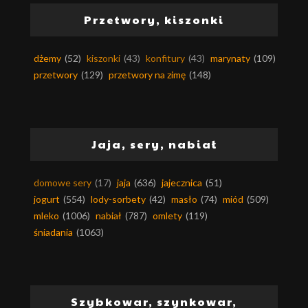
Przetwory, kiszonki
dżemy
(52)
kiszonki
(43)
konfitury
(43)
marynaty
(109)
przetwory
(129)
przetwory na zimę
(148)
Jaja, sery, nabiał
domowe sery
(17)
jaja
(636)
jajecznica
(51)
jogurt
(554)
lody-sorbety
(42)
masło
(74)
miód
(509)
mleko
(1006)
nabiał
(787)
omlety
(119)
śniadania
(1063)
Szybkowar, szynkowar,