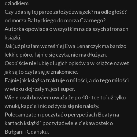
dziadkiem.
Czy uda się tej parze założyć związek? na odległość?
od morza Bałtyckiego do morza Czarnego?
Autorka opowiada o wszystkim na dalszych stronach
książki.
Jak już pisałam wcześniej Ewa Lenarczyk ma bardzo
lekkie pióro, fajnie się czyta, nie ma dłużyzn.
Osobiście nie lubię długich opisów a w książce nawet
jak są to czyta się je znakomicie.
Fajnie jak książka traktuje o miłości, a do tego miłości
w wieku dojrzałym, jest super.
Wiele osób bowiem uważa że po 40 - tce to już tylko
wnuki, kapcie i nic od życia się nie należy.
Polecam zatem poczytać o perypetiach Beaty na
kartach książki i poczytać wiele ciekawostek o
Bułgarii i Gdańsku.