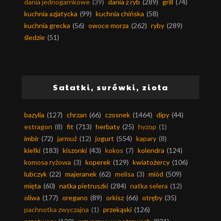
dania jednogarnkowe
(39)
dania z ryb
(289)
grill
(74)
kuchnia azjatycka
(99)
kuchnia chińska
(58)
kuchnia grecka
(56)
owoce morza
(262)
ryby
(289)
śledzie
(51)
Sałatki, surówki, zioła
bazylia
(127)
chrzan
(66)
czosnek
(1464)
dipy
(44)
estragon
(8)
fit
(713)
herbaty
(25)
hyzop
(1)
imbir
(72)
jarmuż
(12)
jogurt
(554)
kapary
(8)
kiełki
(183)
kiszonki
(43)
kokos
(7)
kolendra
(124)
komosa ryżowa
(3)
koperek
(129)
kwiatożercy
(106)
lubczyk
(22)
majeranek
(62)
melisa
(3)
miód
(509)
mięta
(60)
natka pietruszki
(284)
natka selera
(12)
oliwa
(177)
oregano
(89)
orkisz
(66)
otręby
(35)
pachnotka zwyczajna
(1)
przekąski
(126)