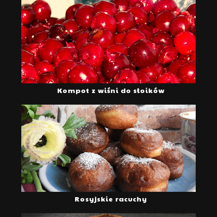
Kompot z wiśni do słoików
Rosyjskie racuchy