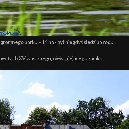
romnego parku - 14 ha - był niegdyś siedzibą rodu
mentach XV wiecznego, nieistniejącego zamku.