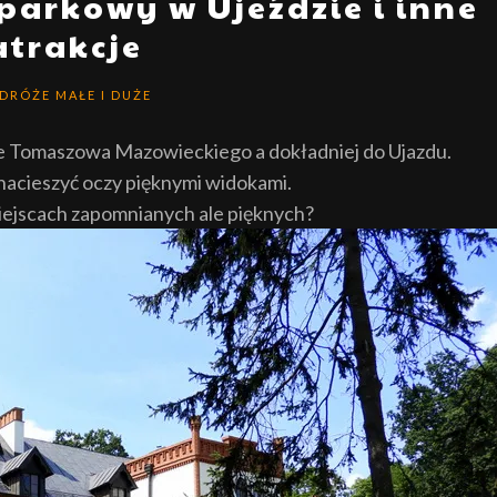
parkowy w Ujeździe i inne
atrakcje
DRÓŻE MAŁE I DUŻE
e Tomaszowa Mazowieckiego a dokładniej do Ujazdu.
 nacieszyć oczy pięknymi widokami.
miejscach zapomnianych ale pięknych?