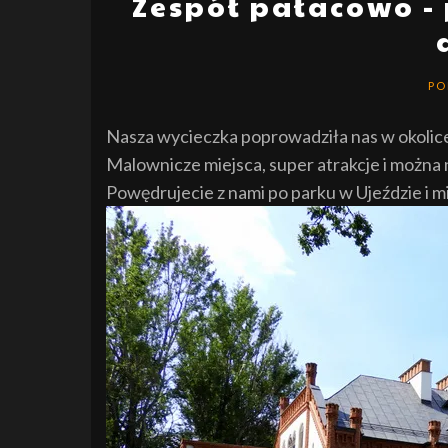
Zespół pałacowo - 
PO
Nasza wycieczka poprowadziła nas w okolic
Malownicze miejsca, super atrakcje i można
Powędrujecie z nami po parku w Ujeździe i 