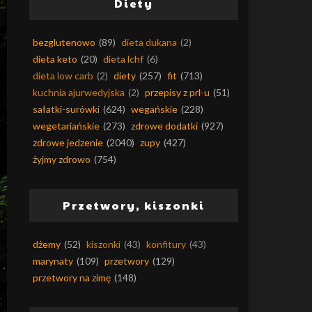
Diety
bezglutenowo
(89)
dieta dukana
(2)
dieta keto
(20)
dieta lchf
(6)
dieta low carb
(2)
diety
(257)
fit
(713)
kuchnia ajurwedyjska
(2)
przepisy z prl-u
(51)
sałatki-surówki
(624)
wegańskie
(228)
wegetariańskie
(273)
zdrowe dodatki
(927)
zdrowe jedzenie
(2040)
zupy
(427)
żyjmy zdrowo
(754)
Przetwory, kiszonki
dżemy
(52)
kiszonki
(43)
konfitury
(43)
marynaty
(109)
przetwory
(129)
przetwory na zimę
(148)