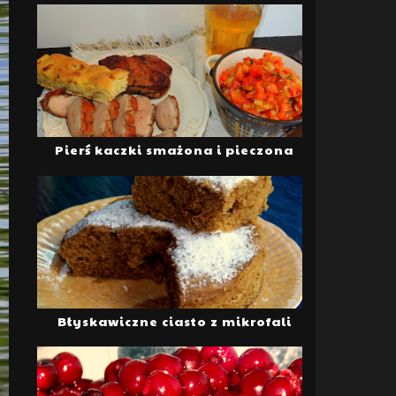
Pierś kaczki smażona i pieczona
Błyskawiczne ciasto z mikrofali