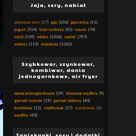
Jaja, sery, nabiał
domowe sery
(17)
jaja
(636)
jajecznica
(51)
jogurt
(554)
lody-sorbety
(42)
masło
(74)
miód
(509)
mleko
(1006)
nabiał
(787)
omlety
(119)
śniadania
(1063)
Szybkowar, szynkowar,
kombiwar, dania
jednogarnkowe, air fryer
dania jednogarnkowe
(39)
domowe wędliny
(9)
garnek rzymski
(19)
garnek żeliwny
(40)
kombiwar
(12)
szybkowar
(27)
szynkowar
(5)
wędliny
(40)
Zapiekanki, sosy i dodatki