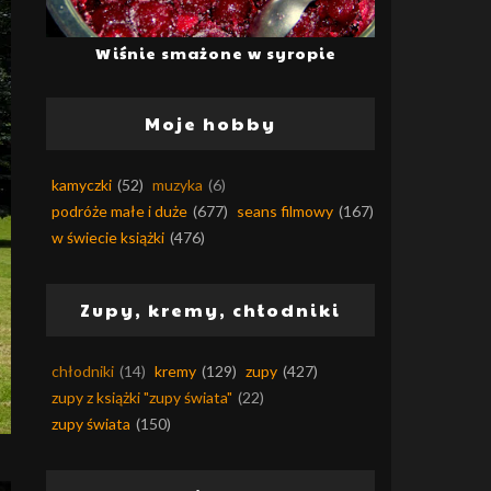
Wiśnie smażone w syropie
Moje hobby
kamyczki
(52)
muzyka
(6)
podróże małe i duże
(677)
seans filmowy
(167)
w świecie książki
(476)
Zupy, kremy, chłodniki
chłodniki
(14)
kremy
(129)
zupy
(427)
zupy z książki "zupy świata"
(22)
zupy świata
(150)