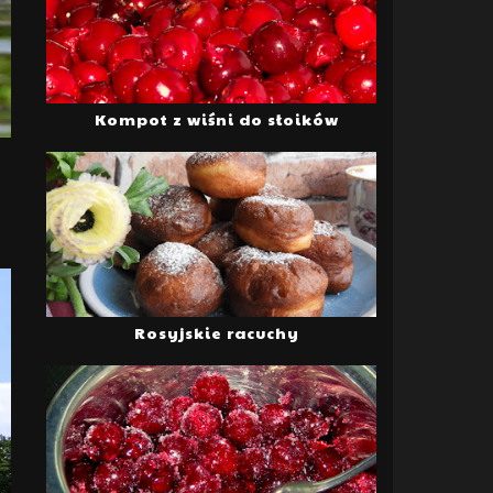
Kompot z wiśni do słoików
Rosyjskie racuchy