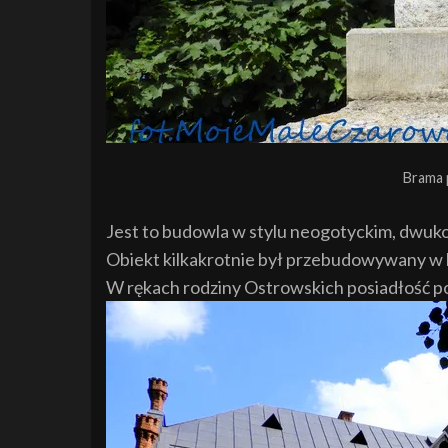
Brama 
Jest to budowla w stylu neogotyckim, dwuk
Obiekt kilkakrotnie był przebudowywany w 
W rękach rodziny Ostrowskich posiadłość po