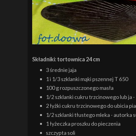
Składniki: tortownica 24 cm
3 średnie jaja
1 i 1/3 szklanki mąki pszennej T 650
100 g rozpuszczonego masła
1/2 szklanki cukru trzcinowego lub ja - 
2 łyżki cukru trzcinowego do ubicia pi
1/2 szklanki tłustego mleka - autorka 
1 łyżeczka proszku do pieczenia
szczypta soli