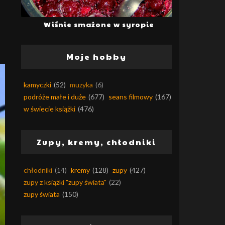
Wiśnie smażone w syropie
Moje hobby
kamyczki
(52)
muzyka
(6)
podróże małe i duże
(677)
seans filmowy
(167)
w świecie książki
(476)
Zupy, kremy, chłodniki
chłodniki
(14)
kremy
(128)
zupy
(427)
zupy z książki "zupy świata"
(22)
zupy świata
(150)