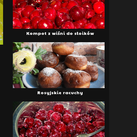
Kompot z wiśni do słoików
Rosyjskie racuchy