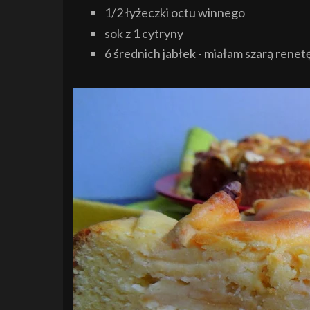
1/2 łyżeczki octu winnego
sok z 1 cytryny
6 średnich jabłek - miałam szarą renet