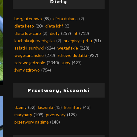
Diety
bezglutenowo
(89)
dieta dukana
(2)
dieta keto
(20)
dieta lchf
(6)
dieta low carb
(2)
diety
(257)
fit
(713)
kuchnia ajurwedyjska
(2)
przepisy z prl-u
(51)
sałatki-surówki
(624)
wegańskie
(228)
wegetariańskie
(273)
zdrowe dodatki
(927)
zdrowe jedzenie
(2040)
zupy
(427)
żyjmy zdrowo
(754)
Przetwory, kiszonki
dżemy
(52)
kiszonki
(43)
konfitury
(43)
marynaty
(109)
przetwory
(129)
przetwory na zimę
(148)