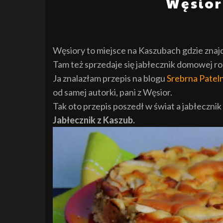
Węsior
Węsiory to miejsce na Kaszubach gdzie znajd
Tam też sprzedaje się jabłecznik domowej rob
Ja znalazłam przepis na blogu
Srebrna Pateln
od samej autorki, pani z Węsior.
Tak oto przepis poszedł w świat a jabłecznik 
Jabłecznik z Kaszub.