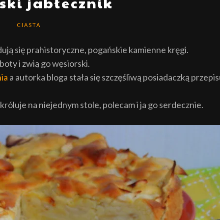
ski jabłecznik
CIASTA
ują się prahistoryczne, pogańskie kamienne kręgi.
oty i zwią go węsiorski.
ia
a autorka bloga stała się szczęśliwą posiadaczką przepi
króluje na niejednym stole, polecam i ja go serdecznie.