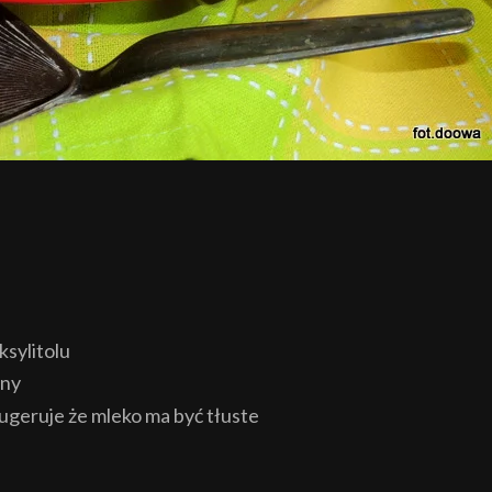
ksylitolu
any
sugeruje że mleko ma być tłuste