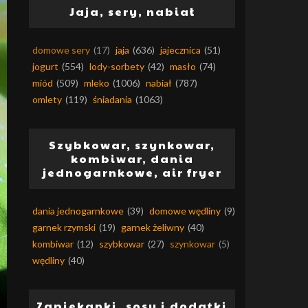
Jaja, sery, nabiał
domowe sery
(17)
jaja
(636)
jajecznica
(51)
jogurt
(554)
lody-sorbety
(42)
masło
(74)
miód
(509)
mleko
(1006)
nabiał
(787)
omlety
(119)
śniadania
(1063)
Szybkowar, szynkowar,
kombiwar, dania
jednogarnkowe, air fryer
dania jednogarnkowe
(39)
domowe wędliny
(9)
garnek rzymski
(19)
garnek żeliwny
(40)
kombiwar
(12)
szybkowar
(27)
szynkowar
(5)
wędliny
(40)
Zapiekanki, sosy i dodatki