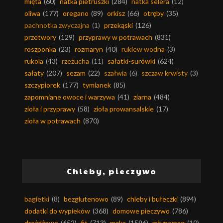
mięta
(60)
natka pietruszki
(284)
natka selera
(12)
oliwa
(177)
oregano
(89)
orkisz
(66)
otręby
(35)
pachnotka zwyczajna
(1)
przekąski
(126)
przetwory
(129)
przyprawy w potrawach
(831)
roszponka
(23)
rozmaryn
(40)
rukiew wodna
(3)
rukola
(43)
rzeżucha
(11)
sałatki-surówki
(624)
sałaty
(207)
sezam
(22)
szałwia
(6)
szczaw krwisty
(3)
szczypiorek
(177)
tymianek
(85)
zapomniane owoce i warzywa
(41)
ziarna
(484)
zioła i przyprawy
(58)
zioła prowansalskie
(17)
zioła w potrawach
(870)
Chleby, pieczywo
bagietki
(8)
bezglutenowo
(89)
chleby i bułeczki
(894)
dodatki do wypieków
(368)
domowe pieczywo
(786)
drożdżowe
(652)
fit
(713)
mąka
(1596)
młynomag
(10)