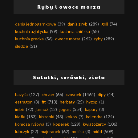
Ryby i owoce morza
dania jednogarnkowe
(39)
dania z ryb
(289)
grill
(74)
kuchnia azjatycka
(99)
kuchnia chińska
(58)
kuchnia grecka
(56)
owoce morza
(262)
ryby
(289)
śledzie
(51)
Sałatki, surówki, zioła
bazylia
(127)
chrzan
(66)
czosnek
(1464)
dipy
(44)
estragon
(8)
fit
(713)
herbaty
(25)
hyzop
(1)
imbir
(72)
jarmuż
(12)
jogurt
(554)
kapary
(8)
kiełki
(183)
kiszonki
(43)
kokos
(7)
kolendra
(124)
komosa ryżowa
(3)
koperek
(129)
kwiatożercy
(106)
lubczyk
(22)
majeranek
(62)
melisa
(3)
miód
(509)