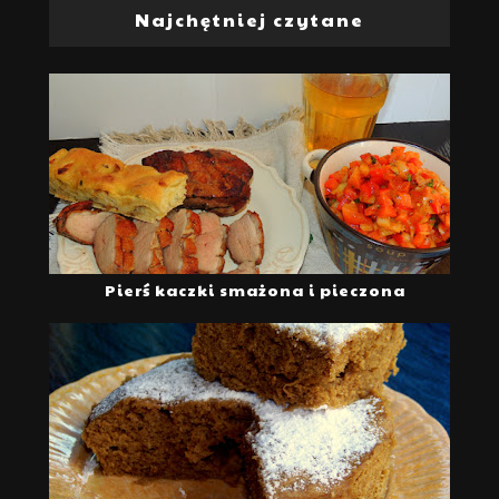
Najchętniej czytane
Pierś kaczki smażona i pieczona