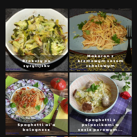
Makaron z
Brokuły po
kremowym sosem
sycylijsku
cebulowym
Spaghetti z
Spaghetti al'a
pulpecikami w
bolognese
sosie porowym...