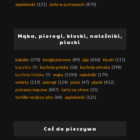
zapiekanki
(121)
zioła w potrawach
(870)
Mąka, pierogi, kluski, naleśniki,
placki
bakalie
(370)
bezglutenowo
(89)
jaja
(636)
kluski
(111)
kopytka
(9)
kuchnia polska
(56)
kuchnia włoska
(398)
kuchnia łódzka
(9)
mąka
(1596)
naleśniki
(179)
omlety
(119)
pierogi
(124)
pizze
(47)
placki
(412)
potrawy mączne
(887)
tarty na słono
(35)
tortille-wrabsy-pity
(64)
zapiekanki
(121)
Coś do pieczywa