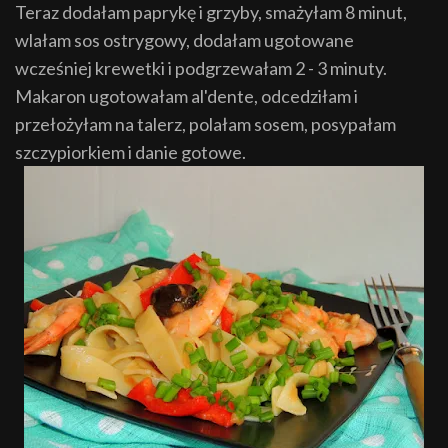
Teraz dodałam paprykę i grzyby, smażyłam 8 minut,
wlałam sos ostrygowy, dodałam ugotowane
wcześniej krewetki i podgrzewałam 2 - 3 minuty.
Makaron ugotowałam al'dente, odcedziłam i
przełożyłam na talerz, polałam sosem, posypałam
szczypiorkiem i danie gotowe.