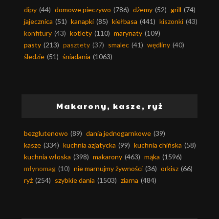
dipy
(44)
domowe pieczywo
(786)
dżemy
(52)
grill
(74)
jajecznica
(51)
kanapki
(85)
kiełbasa
(441)
kiszonki
(43)
konfitury
(43)
kotlety
(110)
marynaty
(109)
pasty
(213)
pasztety
(37)
smalec
(41)
wędliny
(40)
śledzie
(51)
śniadania
(1063)
Makarony, kasze, ryż
bezglutenowo
(89)
dania jednogarnkowe
(39)
kasze
(334)
kuchnia azjatycka
(99)
kuchnia chińska
(58)
kuchnia włoska
(398)
makarony
(463)
mąka
(1596)
młynomag
(10)
nie marnujmy żywności
(36)
orkisz
(66)
ryż
(254)
szybkie dania
(1503)
ziarna
(484)