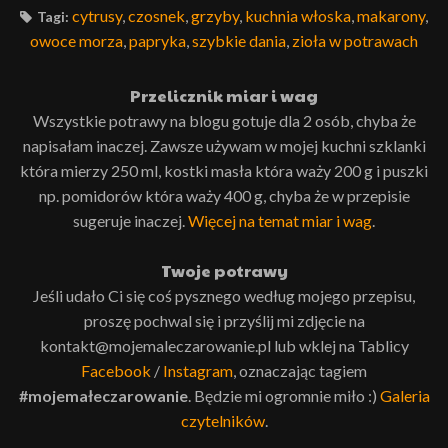
cytrusy
,
czosnek
,
grzyby
,
kuchnia włoska
,
makarony
,
Tagi:
owoce morza
,
papryka
,
szybkie dania
,
zioła w potrawach
Przelicznik miar i wag
Wszystkie potrawy na blogu gotuje dla 2 osób, chyba że
napisałam inaczej. Zawsze używam w mojej kuchni szklanki
która mierzy 250 ml, kostki masła która waży 200 g i puszki
np. pomidorów która waży 400 g, chyba że w przepisie
sugeruje inaczej.
Więcej na temat miar i wag
.
Twoje potrawy
Jeśli udało Ci się coś pysznego według mojego przepisu,
proszę pochwal się i przyślij mi zdjęcie na
kontakt@mojemaleczarowanie.pl lub wklej na Tablicy
Facebook
/
Instagram
, oznaczając tagiem
#mojemałeczarowanie
. Będzie mi ogromnie miło :)
Galeria
czytelników
.