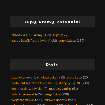
Zupy, kremy, chłodniki
chłodniki
(14)
kremy
(129)
zupy
(427)
zupy z książki "zupy świata"
(22)
zupy świata
(150)
Diety
bezglutenowo
(89)
dieta dukana
(2)
dieta keto
(20)
dieta lchf
(6)
dieta low carb
(2)
diety
(257)
fit
(713)
kuchnia ajurwedyjska
(2)
przepisy z prl-u
(51)
sałatki-surówki
(624)
wegańskie
(228)
wegetariańskie
(273)
zdrowe dodatki
(927)