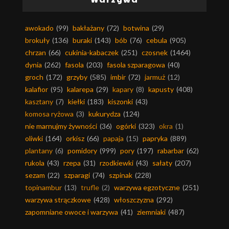
awokado
(99)
bakłażany
(72)
botwina
(29)
brokuły
(136)
buraki
(143)
bób
(76)
cebula
(905)
chrzan
(66)
cukinia-kabaczek
(251)
czosnek
(1464)
dynia
(262)
fasola
(203)
fasola szparagowa
(40)
groch
(172)
grzyby
(585)
imbir
(72)
jarmuż
(12)
kalafior
(95)
kalarepa
(29)
kapary
(8)
kapusty
(408)
kasztany
(7)
kiełki
(183)
kiszonki
(43)
komosa ryżowa
(3)
kukurydza
(124)
nie marnujmy żywności
(36)
ogórki
(323)
okra
(1)
oliwki
(164)
orkisz
(66)
papaja
(15)
papryka
(889)
plantany
(6)
pomidory
(999)
pory
(197)
rabarbar
(62)
rukola
(43)
rzepa
(31)
rzodkiewki
(43)
sałaty
(207)
sezam
(22)
szparagi
(74)
szpinak
(228)
topinambur
(13)
trufle
(2)
warzywa egzotyczne
(251)
warzywa strączkowe
(428)
włoszczyzna
(292)
zapomniane owoce i warzywa
(41)
ziemniaki
(487)