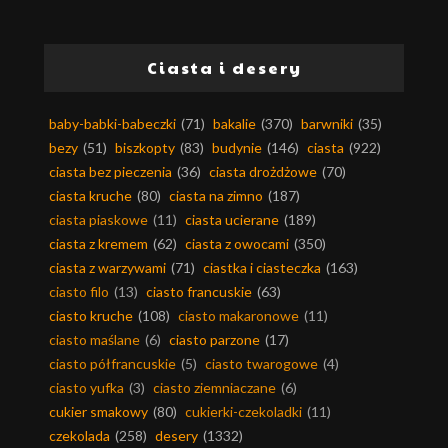
Ciasta i desery
baby-babki-babeczki
(71)
bakalie
(370)
barwniki
(35)
bezy
(51)
biszkopty
(83)
budynie
(146)
ciasta
(922)
ciasta bez pieczenia
(36)
ciasta drożdżowe
(70)
ciasta kruche
(80)
ciasta na zimno
(187)
ciasta piaskowe
(11)
ciasta ucierane
(189)
ciasta z kremem
(62)
ciasta z owocami
(350)
ciasta z warzywami
(71)
ciastka i ciasteczka
(163)
ciasto filo
(13)
ciasto francuskie
(63)
ciasto kruche
(108)
ciasto makaronowe
(11)
ciasto maślane
(6)
ciasto parzone
(17)
ciasto półfrancuskie
(5)
ciasto twarogowe
(4)
ciasto yufka
(3)
ciasto ziemniaczane
(6)
cukier smakowy
(80)
cukierki-czekoladki
(11)
czekolada
(258)
desery
(1332)