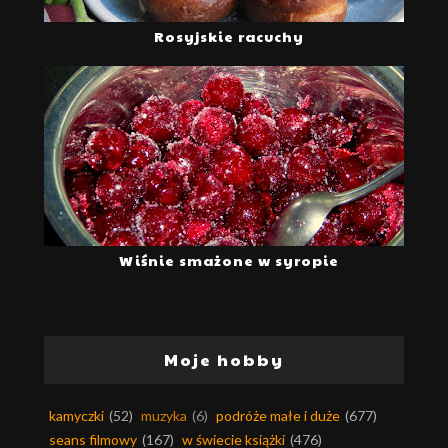
Rosyjskie racuchy
Wiśnie smażone w syropie
Moje hobby
kamyczki
(52)
muzyka
(6)
podróże małe i duże
(677)
seans filmowy
(167)
w świecie książki
(476)