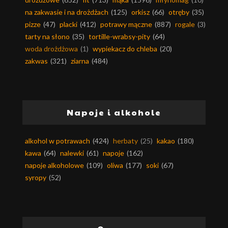
na zakwasie i na drożdżach
(125)
orkisz
(66)
otręby
(35)
pizze
(47)
placki
(412)
potrawy mączne
(887)
rogale
(3)
tarty na słono
(35)
tortille-wrabsy-pity
(64)
woda drożdżowa
(1)
wypiekacz do chleba
(20)
zakwas
(321)
ziarna
(484)
Napoje i alkohole
alkohol w potrawach
(424)
herbaty
(25)
kakao
(180)
kawa
(64)
nalewki
(61)
napoje
(162)
napoje alkoholowe
(109)
oliwa
(177)
soki
(67)
syropy
(52)