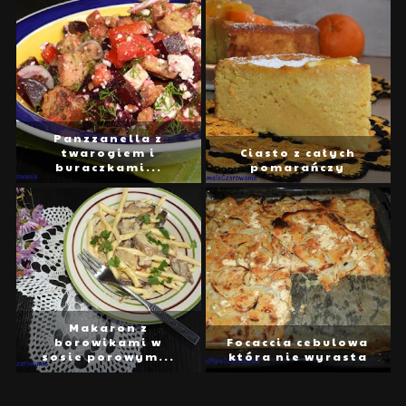
Panzzanella z
twarogiem i
Ciasto z całych
buraczkami...
pomarańczy
Makaron z
borowikami w
Focaccia cebulowa
sosie porowym...
która nie wyrasta