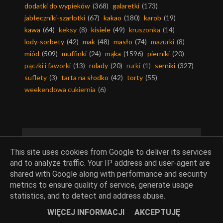
dodatki do wypieków
(368)
galaretki
(173)
jabłeczniki-szarlotki
(67)
kakao
(180)
karob
(19)
kawa
(64)
keksy
(8)
kisiele
(49)
kruszonka
(14)
lody-sorbety
(42)
mak
(48)
masło
(74)
mazurki
(8)
miód
(509)
muffinki
(24)
mąka
(1596)
pierniki
(20)
pączki i faworki
(13)
rolady
(20)
rurki
(1)
serniki
(327)
suflety
(3)
tarta na słodko
(42)
torty
(55)
weekendowa cukiernia
(6)
Mięsa
This site uses cookies from Google to deliver its services
and to analyze traffic. Your IP address and user-agent are
dania mięsne
(631)
dania z ryb
(289)
drób
(389)
shared with Google along with performance and security
dziczyzna
(14)
inne mięsa
(60)
kotlety
(110)
metrics to ensure quality of service, generate usage
mięso mielone
(171)
mięso wieprzowe
(354)
statistics, and to detect and address abuse.
mięso wołowe
(131)
podroby
(28)
smalec
(41)
WIĘCEJ INFORMACJI
AKCEPTUJĘ
słonina
(3)