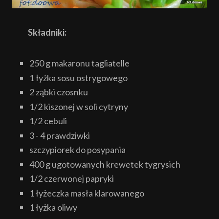
Składniki:
250 g makaronu tagliatelle
1 łyżka sosu ostrygowego
2 ząbki czosnku
1/2 kiszonej w soli cytryny
1/2 cebuli
3 - 4 prawdziwki
szczypiorek do posypania
400 g ugotowanych krewetek tygrysich
1/2 czerwonej papryki
1 łyżeczka masła klarowanego
1 łyżka oliwy