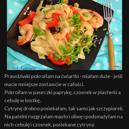
Prawdziwki pokroiłam na ćwiartki - miałam duże - jeśli
macie mniejsze zostawcie w całości.
Pokroiłam w paseczki paprykę, czosnek w plasterki a
cebulę w kostkę.
Cytrynę drobno posiekałam, tak samo jak szczypiorek.
Na patelni rozgrzałam masło i oliwę i podsmażyłam na
nich cebulę i czosnek, posiekane cytryny.