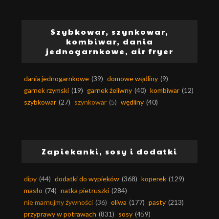
Szybkowar, szynkowar,
kombiwar, dania
jednogarnkowe, air fryer
dania jednogarnkowe
(39)
domowe wędliny
(9)
garnek rzymski
(19)
garnek żeliwny
(40)
kombiwar
(12)
szybkowar
(27)
szynkowar
(5)
wędliny
(40)
Zapiekanki, sosy i dodatki
dipy
(44)
dodatki do wypieków
(368)
koperek
(129)
masło
(74)
natka pietruszki
(284)
nie marnujmy żywności
(36)
oliwa
(177)
pasty
(213)
przyprawy w potrawach
(831)
sosy
(459)