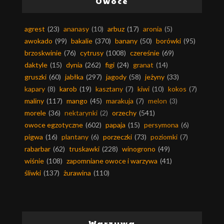
Owoce
agrest
(23)
ananasy
(10)
arbuz
(17)
aronia
(5)
awokado
(99)
bakalie
(370)
banany
(50)
borówki
(95)
brzoskwinie
(76)
cytrusy
(1008)
czereśnie
(69)
daktyle
(15)
dynia
(262)
figi
(24)
granat
(14)
gruszki
(60)
jabłka
(297)
jagody
(58)
jeżyny
(33)
kapary
(8)
karob
(19)
kasztany
(7)
kiwi
(10)
kokos
(7)
maliny
(117)
mango
(45)
marakuja
(7)
melon
(3)
morele
(36)
nektarynki
(2)
orzechy
(541)
owoce egzotyczne
(602)
papaja
(15)
persymona
(6)
pigwa
(16)
plantany
(6)
porzeczki
(73)
poziomki
(7)
rabarbar
(62)
truskawki
(228)
winogrono
(49)
wiśnie
(108)
zapomniane owoce i warzywa
(41)
śliwki
(137)
żurawina
(110)
Warzywa