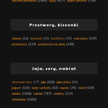
zdrowe jedzenie
(2040)
zupy
(427)
żyjmy zdrowo
(754)
Przetwory, kiszonki
dżemy
(52)
kiszonki
(43)
konfitury
(43)
marynaty
(109)
przetwory
(129)
przetwory na zimę
(148)
Jaja, sery, nabiał
domowe sery
(17)
jaja
(636)
jajecznica
(51)
jogurt
(554)
lody-sorbety
(42)
masło
(74)
miód
(509)
mleko
(1006)
nabiał
(787)
omlety
(119)
śniadania
(1063)