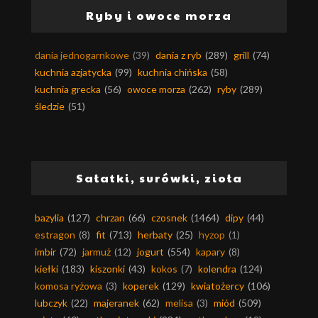
Ryby i owoce morza
dania jednogarnkowe
(39)
dania z ryb
(289)
grill
(74)
kuchnia azjatycka
(99)
kuchnia chińska
(58)
kuchnia grecka
(56)
owoce morza
(262)
ryby
(289)
śledzie
(51)
Sałatki, surówki, zioła
bazylia
(127)
chrzan
(66)
czosnek
(1464)
dipy
(44)
estragon
(8)
fit
(713)
herbaty
(25)
hyzop
(1)
imbir
(72)
jarmuż
(12)
jogurt
(554)
kapary
(8)
kiełki
(183)
kiszonki
(43)
kokos
(7)
kolendra
(124)
komosa ryżowa
(3)
koperek
(129)
kwiatożercy
(106)
lubczyk
(22)
majeranek
(62)
melisa
(3)
miód
(509)