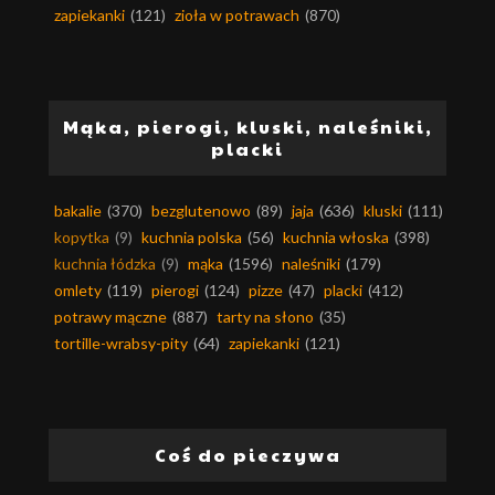
zapiekanki
(121)
zioła w potrawach
(870)
Mąka, pierogi, kluski, naleśniki,
placki
bakalie
(370)
bezglutenowo
(89)
jaja
(636)
kluski
(111)
kopytka
(9)
kuchnia polska
(56)
kuchnia włoska
(398)
kuchnia łódzka
(9)
mąka
(1596)
naleśniki
(179)
omlety
(119)
pierogi
(124)
pizze
(47)
placki
(412)
potrawy mączne
(887)
tarty na słono
(35)
tortille-wrabsy-pity
(64)
zapiekanki
(121)
Coś do pieczywa