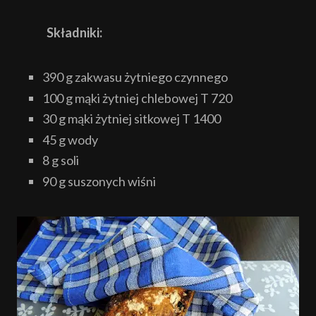
Składniki:
390 g zakwasu żytniego czynnego
100 g mąki żytniej chlebowej T 720
30 g mąki żytniej sitkowej T 1400
45 g wody
8 g soli
90 g suszonych wiśni