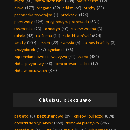
mięta
(60)
natka pietruszki
(284)
natka selera
(12)
oliwa
(177)
oregano
(89)
orkisz
(66)
otręby
(35)
pachnotka zwyczajna
(1)
przekąski
(126)
przetwory
(129)
przyprawy w potrawach
(831)
roszponka
(23)
rozmaryn
(40)
rukiew wodna
(3)
rukola
(43)
rzeżucha
(11)
sałatki-surówki
(624)
sałaty
(207)
sezam
(22)
szałwia
(6)
szczaw krwisty
(3)
szczypiorek
(177)
tymianek
(85)
zapomniane owoce i warzywa
(41)
ziarna
(484)
zioła i przyprawy
(58)
zioła prowansalskie
(17)
zioła w potrawach
(870)
Chleby, pieczywo
bagietki
(8)
bezglutenowo
(89)
chleby i bułeczki
(894)
dodatki do wypieków
(368)
domowe pieczywo
(786)
drożdżowe
(652)
fit
(713)
mąka
(1596)
młynomag
(10)