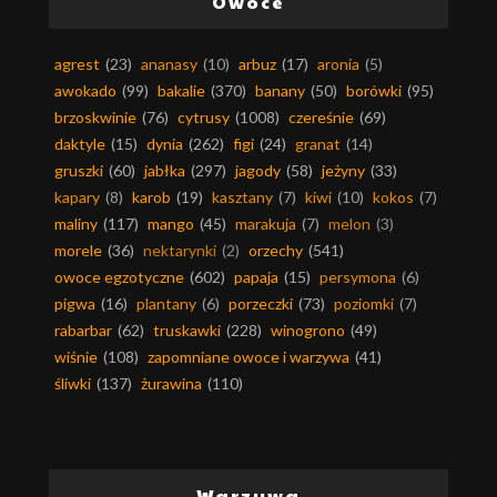
Owoce
agrest
(23)
ananasy
(10)
arbuz
(17)
aronia
(5)
awokado
(99)
bakalie
(370)
banany
(50)
borówki
(95)
brzoskwinie
(76)
cytrusy
(1008)
czereśnie
(69)
daktyle
(15)
dynia
(262)
figi
(24)
granat
(14)
gruszki
(60)
jabłka
(297)
jagody
(58)
jeżyny
(33)
kapary
(8)
karob
(19)
kasztany
(7)
kiwi
(10)
kokos
(7)
maliny
(117)
mango
(45)
marakuja
(7)
melon
(3)
morele
(36)
nektarynki
(2)
orzechy
(541)
owoce egzotyczne
(602)
papaja
(15)
persymona
(6)
pigwa
(16)
plantany
(6)
porzeczki
(73)
poziomki
(7)
rabarbar
(62)
truskawki
(228)
winogrono
(49)
wiśnie
(108)
zapomniane owoce i warzywa
(41)
śliwki
(137)
żurawina
(110)
Warzywa