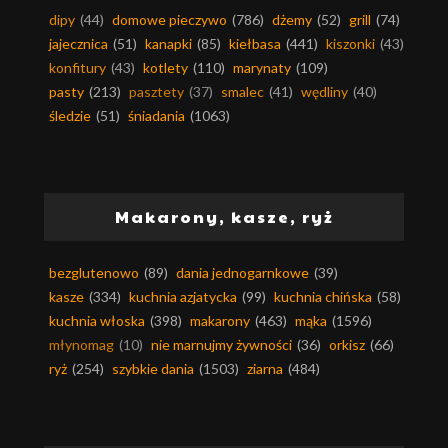
dipy
(44)
domowe pieczywo
(786)
dżemy
(52)
grill
(74)
jajecznica
(51)
kanapki
(85)
kiełbasa
(441)
kiszonki
(43)
konfitury
(43)
kotlety
(110)
marynaty
(109)
pasty
(213)
pasztety
(37)
smalec
(41)
wędliny
(40)
śledzie
(51)
śniadania
(1063)
Makarony, kasze, ryż
bezglutenowo
(89)
dania jednogarnkowe
(39)
kasze
(334)
kuchnia azjatycka
(99)
kuchnia chińska
(58)
kuchnia włoska
(398)
makarony
(463)
mąka
(1596)
młynomag
(10)
nie marnujmy żywności
(36)
orkisz
(66)
ryż
(254)
szybkie dania
(1503)
ziarna
(484)