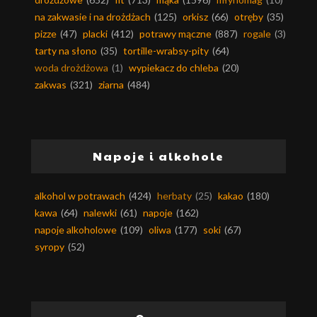
na zakwasie i na drożdżach
(125)
orkisz
(66)
otręby
(35)
pizze
(47)
placki
(412)
potrawy mączne
(887)
rogale
(3)
tarty na słono
(35)
tortille-wrabsy-pity
(64)
woda drożdżowa
(1)
wypiekacz do chleba
(20)
zakwas
(321)
ziarna
(484)
Napoje i alkohole
alkohol w potrawach
(424)
herbaty
(25)
kakao
(180)
kawa
(64)
nalewki
(61)
napoje
(162)
napoje alkoholowe
(109)
oliwa
(177)
soki
(67)
syropy
(52)