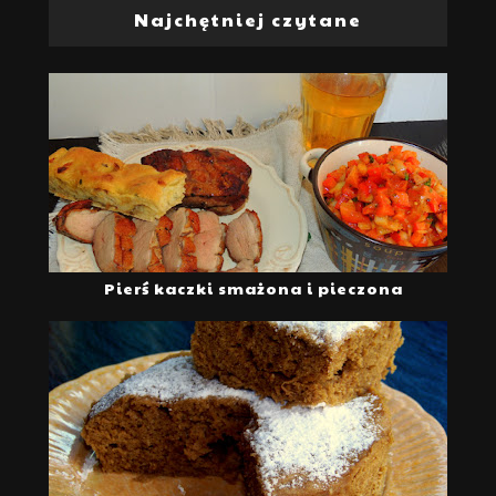
Najchętniej czytane
Pierś kaczki smażona i pieczona