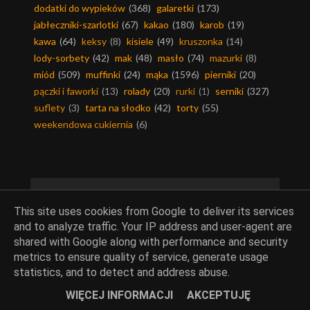
dodatki do wypieków
(368)
galaretki
(173)
jabłeczniki-szarlotki
(67)
kakao
(180)
karob
(19)
kawa
(64)
keksy
(8)
kisiele
(49)
kruszonka
(14)
lody-sorbety
(42)
mak
(48)
masło
(74)
mazurki
(8)
miód
(509)
muffinki
(24)
mąka
(1596)
pierniki
(20)
pączki i faworki
(13)
rolady
(20)
rurki
(1)
serniki
(327)
suflety
(3)
tarta na słodko
(42)
torty
(55)
weekendowa cukiernia
(6)
Mięsa
This site uses cookies from Google to deliver its services
and to analyze traffic. Your IP address and user-agent are
dania mięsne
(631)
dania z ryb
(289)
drób
(389)
shared with Google along with performance and security
dziczyzna
(14)
inne mięsa
(60)
kotlety
(110)
metrics to ensure quality of service, generate usage
mięso mielone
(171)
mięso wieprzowe
(354)
statistics, and to detect and address abuse.
mięso wołowe
(131)
podroby
(28)
smalec
(41)
WIĘCEJ INFORMACJI
AKCEPTUJĘ
słonina
(3)