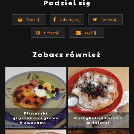
Podziel się
Drukuj
Udostępnij
Tweetnij
Przypnij
Wyślij
Zobacz również
Placuszki
gryczano - ryżowe
Rustykalna tarta z
z owocami...
wiśniami