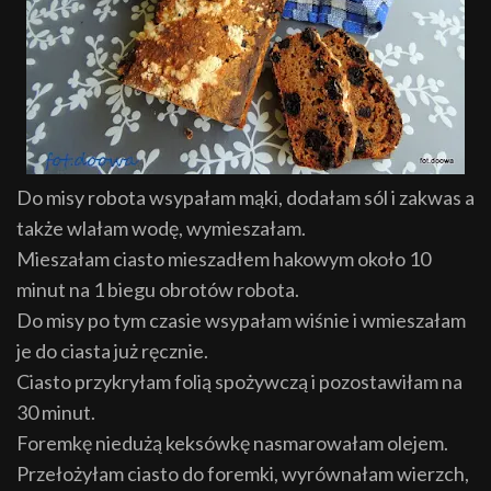
Do misy robota wsypałam mąki, dodałam sól i zakwas a
także wlałam wodę, wymieszałam.
Mieszałam ciasto mieszadłem hakowym około 10
minut na 1 biegu obrotów robota.
Do misy po tym czasie wsypałam wiśnie i wmieszałam
je do ciasta już ręcznie.
Ciasto przykryłam folią spożywczą i pozostawiłam na
30 minut.
Foremkę niedużą keksówkę nasmarowałam olejem.
Przełożyłam ciasto do foremki, wyrównałam wierzch,