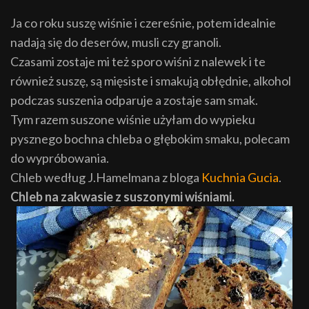
Ja co roku suszę wiśnie i czereśnie, potem idealnie
nadają się do deserów, musli czy granoli.
Czasami zostaje mi też sporo wiśni z nalewek i te
również suszę, są mięsiste i smakują obłędnie, alkohol
podczas suszenia odparuje a zostaje sam smak.
Tym razem suszone wiśnie użyłam do wypieku
pysznego bochna chleba o głębokim smaku, polecam
do wypróbowania.
Chleb według J.Hamelmana z bloga
Kuchnia Gucia
.
Chleb na zakwasie z suszonymi wiśniami.