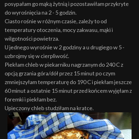
posypałam go mąką żytnią i pozostawiłam przykryte
do wyrośnięcia na 2 - 5 godzin.
Ciasto rośnie w różnym czasie, zależy to od
temperatury otoczenia, mocy zakwasu, mąki i
wilgotności powietrza.
U jednego wyrośnie w 2 godziny a u drugiego w 5 -
uzbrojmy się w cierpliwość.
Piekłam chleb w piekarniku nagrzanym do 240 C z
opcją grzania góra/dół przez 15 minut po czym
zmniejszyłam temperaturę do 190 C i piekłam jeszcze
60 minut a ostatnie 15 minut przed końcem wyjęłam z
foremki i piekłam bez.
Upieczony chleb studziłam na kratce.