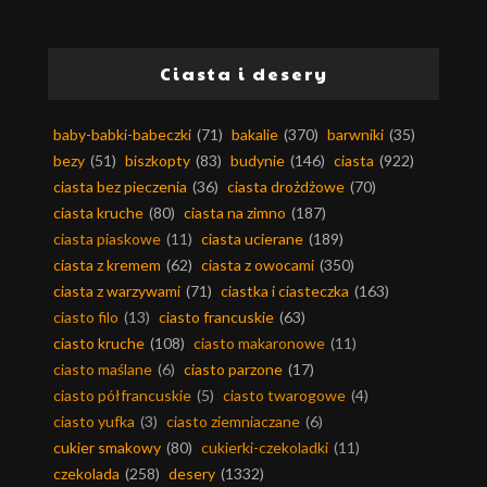
Ciasta i desery
baby-babki-babeczki
(71)
bakalie
(370)
barwniki
(35)
bezy
(51)
biszkopty
(83)
budynie
(146)
ciasta
(922)
ciasta bez pieczenia
(36)
ciasta drożdżowe
(70)
ciasta kruche
(80)
ciasta na zimno
(187)
ciasta piaskowe
(11)
ciasta ucierane
(189)
ciasta z kremem
(62)
ciasta z owocami
(350)
ciasta z warzywami
(71)
ciastka i ciasteczka
(163)
ciasto filo
(13)
ciasto francuskie
(63)
ciasto kruche
(108)
ciasto makaronowe
(11)
ciasto maślane
(6)
ciasto parzone
(17)
ciasto półfrancuskie
(5)
ciasto twarogowe
(4)
ciasto yufka
(3)
ciasto ziemniaczane
(6)
cukier smakowy
(80)
cukierki-czekoladki
(11)
czekolada
(258)
desery
(1332)