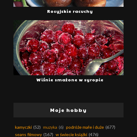
Rosyjskie racuchy
Wiśnie smażone w syropie
Moje hobby
kamyczki
(52)
muzyka
(6)
podróże małe i duże
(677)
seans filmowy
(167)
w świecie książki
(476)