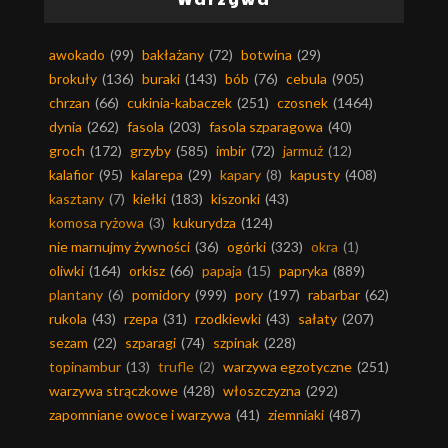
awokado
(99)
bakłażany
(72)
botwina
(29)
brokuły
(136)
buraki
(143)
bób
(76)
cebula
(905)
chrzan
(66)
cukinia-kabaczek
(251)
czosnek
(1464)
dynia
(262)
fasola
(203)
fasola szparagowa
(40)
groch
(172)
grzyby
(585)
imbir
(72)
jarmuż
(12)
kalafior
(95)
kalarepa
(29)
kapary
(8)
kapusty
(408)
kasztany
(7)
kiełki
(183)
kiszonki
(43)
komosa ryżowa
(3)
kukurydza
(124)
nie marnujmy żywności
(36)
ogórki
(323)
okra
(1)
oliwki
(164)
orkisz
(66)
papaja
(15)
papryka
(889)
plantany
(6)
pomidory
(999)
pory
(197)
rabarbar
(62)
rukola
(43)
rzepa
(31)
rzodkiewki
(43)
sałaty
(207)
sezam
(22)
szparagi
(74)
szpinak
(228)
topinambur
(13)
trufle
(2)
warzywa egzotyczne
(251)
warzywa strączkowe
(428)
włoszczyzna
(292)
zapomniane owoce i warzywa
(41)
ziemniaki
(487)