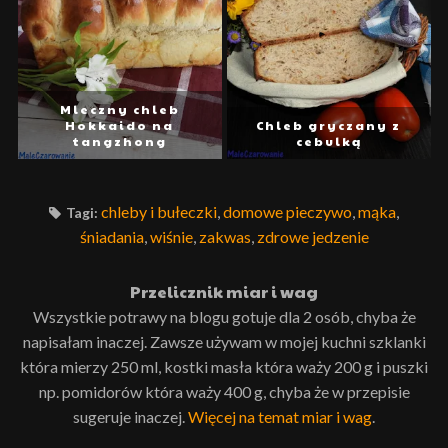
Mleczny chleb
Hokkaido na
Chleb gryczany z
tangzhong
cebulką
chleby i bułeczki
,
domowe pieczywo
,
mąka
,
Tagi:
śniadania
,
wiśnie
,
zakwas
,
zdrowe jedzenie
Przelicznik miar i wag
Wszystkie potrawy na blogu gotuje dla 2 osób, chyba że
napisałam inaczej. Zawsze używam w mojej kuchni szklanki
która mierzy 250 ml, kostki masła która waży 200 g i puszki
np. pomidorów która waży 400 g, chyba że w przepisie
sugeruje inaczej.
Więcej na temat miar i wag
.