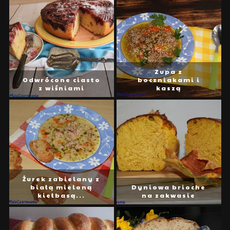
Zupa z
Odwrócone ciasto
boczniakami i
z wiśniami
kaszą
Żurek zabielany z
białą mieloną
Dyniowa brioche
kiełbasą...
na zakwasie