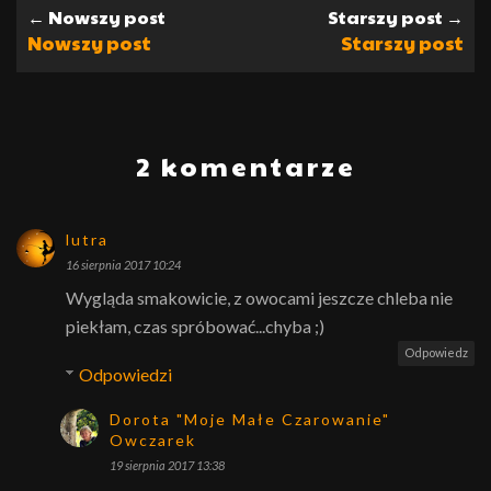
← Nowszy post
Starszy post →
Nowszy post
Starszy post
2 komentarze
lutra
16 sierpnia 2017 10:24
Wygląda smakowicie, z owocami jeszcze chleba nie
piekłam, czas spróbować...chyba ;)
Odpowiedz
Odpowiedzi
Dorota "Moje Małe Czarowanie"
Owczarek
19 sierpnia 2017 13:38