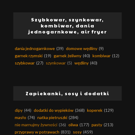
Szybkowar, szynkowar,
kombiwar, dania
jednogarnkowe, air fryer
dania jednogarnkowe
(39)
domowe wędliny
(9)
garnek rzymski
(19)
garnek żeliwny
(40)
kombiwar
(12)
szybkowar
(27)
szynkowar
(5)
wędliny
(40)
Zapiekanki, sosy i dodatki
dipy
(44)
dodatki do wypieków
(368)
koperek
(129)
masło
(74)
natka pietruszki
(284)
nie marnujmy żywności
(36)
oliwa
(177)
pasty
(213)
przyprawy w potrawach
(831)
sosy
(459)