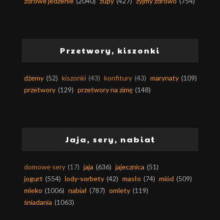
zdrowe jedzenie
(2040)
zupy
(427)
żyjmy zdrowo
(754)
Przetwory, kiszonki
dżemy
(52)
kiszonki
(43)
konfitury
(43)
marynaty
(109)
przetwory
(129)
przetwory na zimę
(148)
Jaja, sery, nabiał
domowe sery
(17)
jaja
(636)
jajecznica
(51)
jogurt
(554)
lody-sorbety
(42)
masło
(74)
miód
(509)
mleko
(1006)
nabiał
(787)
omlety
(119)
śniadania
(1063)