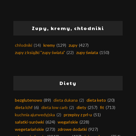
Zupy, kremy, chłodniki
chłodniki
(14)
kremy
(129)
zupy
(427)
zupy z książki "zupy świata"
(22)
zupy świata
(150)
Diety
bezglutenowo
(89)
dieta dukana
(2)
dieta keto
(20)
dieta lchf
(6)
dieta low carb
(2)
diety
(257)
fit
(713)
kuchnia ajurwedyjska
(2)
przepisy z prl-u
(51)
sałatki-surówki
(624)
wegańskie
(228)
wegetariańskie
(273)
zdrowe dodatki
(927)