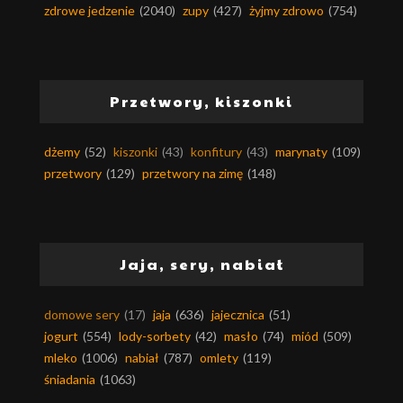
zdrowe jedzenie
(2040)
zupy
(427)
żyjmy zdrowo
(754)
Przetwory, kiszonki
dżemy
(52)
kiszonki
(43)
konfitury
(43)
marynaty
(109)
przetwory
(129)
przetwory na zimę
(148)
Jaja, sery, nabiał
domowe sery
(17)
jaja
(636)
jajecznica
(51)
jogurt
(554)
lody-sorbety
(42)
masło
(74)
miód
(509)
mleko
(1006)
nabiał
(787)
omlety
(119)
śniadania
(1063)