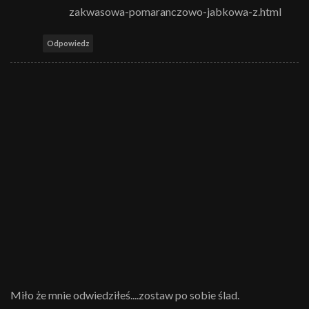
zakwasowa-pomaranczowo-jabkowa-z.html
Odpowiedz
Miło że mnie odwiedziłeś....zostaw po sobie ślad.