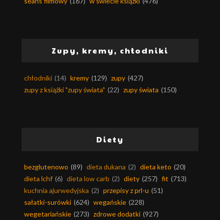
seans filmowy
(167)
w świecie książki
(476)
Zupy, kremy, chłodniki
chłodniki
(14)
kremy
(129)
zupy
(427)
zupy z książki "zupy świata"
(22)
zupy świata
(150)
Diety
bezglutenowo
(89)
dieta dukana
(2)
dieta keto
(20)
dieta lchf
(6)
dieta low carb
(2)
diety
(257)
fit
(713)
kuchnia ajurwedyjska
(2)
przepisy z prl-u
(51)
sałatki-surówki
(624)
wegańskie
(228)
wegetariańskie
(273)
zdrowe dodatki
(927)