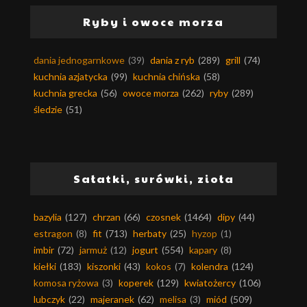
Ryby i owoce morza
dania jednogarnkowe
(39)
dania z ryb
(289)
grill
(74)
kuchnia azjatycka
(99)
kuchnia chińska
(58)
kuchnia grecka
(56)
owoce morza
(262)
ryby
(289)
śledzie
(51)
Sałatki, surówki, zioła
bazylia
(127)
chrzan
(66)
czosnek
(1464)
dipy
(44)
estragon
(8)
fit
(713)
herbaty
(25)
hyzop
(1)
imbir
(72)
jarmuż
(12)
jogurt
(554)
kapary
(8)
kiełki
(183)
kiszonki
(43)
kokos
(7)
kolendra
(124)
komosa ryżowa
(3)
koperek
(129)
kwiatożercy
(106)
lubczyk
(22)
majeranek
(62)
melisa
(3)
miód
(509)