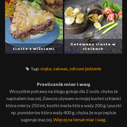
Gotowane ciasto w
Ciasto z wiśniami
słoikach
mąka
,
zakwas
,
zdrowe jedzenie
Tagi:
Przelicznik miar i wag
Wszystkie potrawy na blogu gotuje dla 2 osób, chyba że
napisałam inaczej. Zawsze używam w mojej kuchni szklanki
która mierzy 250 ml, kostki masła która waży 200 g i puszki
np. pomidorów która waży 400 g, chyba że w przepisie
sugeruje inaczej.
Więcej na temat miar i wag
.