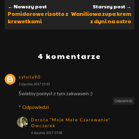
← Nowszy post
Starszy post →
Pomidorowe risotto z
Waniliowa zupa krem
krewetkami
z dyni na ostro
4 komentarze
sylviia90
5 stycznia 2017 15:33
Świetny pomysł z tym zakwasem :)
Odpowiedz
Odpowiedzi
Dorota "Moje Małe Czarowanie"
Owczarek
6 stycznia 2017 17:38