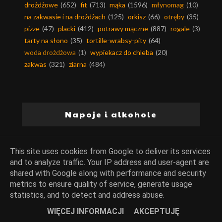
drożdżowe
(652)
fit
(713)
mąka
(1596)
młynomag
(10)
na zakwasie i na drożdżach
(125)
orkisz
(66)
otręby
(35)
pizze
(47)
placki
(412)
potrawy mączne
(887)
rogale
(3)
tarty na słono
(35)
tortille-wrabsy-pity
(64)
woda drożdżowa
(1)
wypiekacz do chleba
(20)
zakwas
(321)
ziarna
(484)
Napoje i alkohole
alkohol w potrawach
(424)
herbaty
(25)
kakao
(180)
This site uses cookies from Google to deliver its services
kawa
(64)
nalewki
(61)
napoje
(162)
and to analyze traffic. Your IP address and user-agent are
napoje alkoholowe
(109)
oliwa
(177)
soki
(67)
shared with Google along with performance and security
syropy
(52)
metrics to ensure quality of service, generate usage
statistics, and to detect and address abuse.
WIĘCEJ INFORMACJI
AKCEPTUJĘ