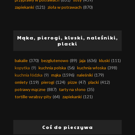
zapiekanki
(121)
zioła w potrawach
(870)
Mąka, pierogi, kluski, naleśniki,
placki
bakalie
(370)
bezglutenowo
(89)
jaja
(636)
kluski
(111)
kopytka
(9)
kuchnia polska
(56)
kuchnia włoska
(398)
kuchnia łódzka
(9)
mąka
(1596)
naleśniki
(179)
omlety
(119)
pierogi
(124)
pizze
(47)
placki
(412)
potrawy mączne
(887)
tarty na słono
(35)
tortille-wrabsy-pity
(64)
zapiekanki
(121)
Coś do pieczywa