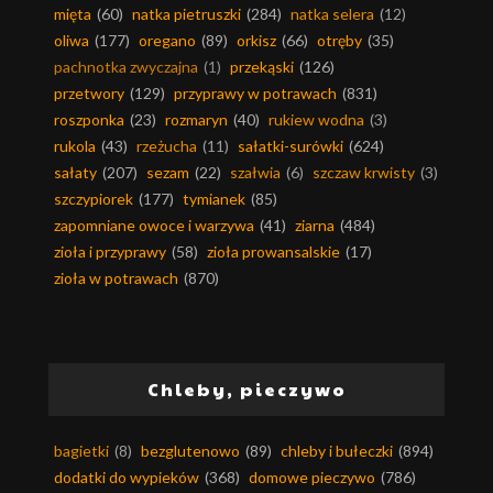
mięta
(60)
natka pietruszki
(284)
natka selera
(12)
oliwa
(177)
oregano
(89)
orkisz
(66)
otręby
(35)
pachnotka zwyczajna
(1)
przekąski
(126)
przetwory
(129)
przyprawy w potrawach
(831)
roszponka
(23)
rozmaryn
(40)
rukiew wodna
(3)
rukola
(43)
rzeżucha
(11)
sałatki-surówki
(624)
sałaty
(207)
sezam
(22)
szałwia
(6)
szczaw krwisty
(3)
szczypiorek
(177)
tymianek
(85)
zapomniane owoce i warzywa
(41)
ziarna
(484)
zioła i przyprawy
(58)
zioła prowansalskie
(17)
zioła w potrawach
(870)
Chleby, pieczywo
bagietki
(8)
bezglutenowo
(89)
chleby i bułeczki
(894)
dodatki do wypieków
(368)
domowe pieczywo
(786)