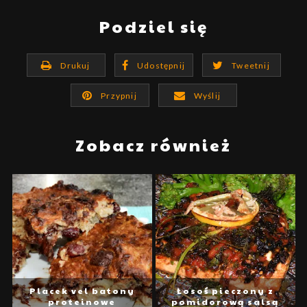
Podziel się
Drukuj
Udostępnij
Tweetnij
Przypnij
Wyślij
Zobacz również
Placek vel batony
Łosoś pieczony z
proteinowe
pomidorową salsą