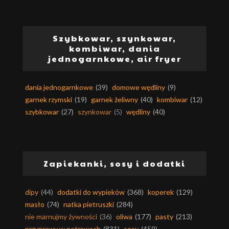
Szybkowar, szynkowar,
kombiwar, dania
jednogarnkowe, air fryer
dania jednogarnkowe
(39)
domowe wędliny
(9)
garnek rzymski
(19)
garnek żeliwny
(40)
kombiwar
(12)
szybkowar
(27)
szynkowar
(5)
wędliny
(40)
Zapiekanki, sosy i dodatki
dipy
(44)
dodatki do wypieków
(368)
koperek
(129)
masło
(74)
natka pietruszki
(284)
nie marnujmy żywności
(36)
oliwa
(177)
pasty
(213)
przyprawy w potrawach
(831)
sosy
(459)