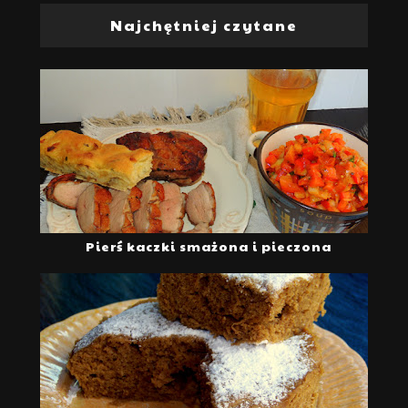
Najchętniej czytane
Pierś kaczki smażona i pieczona