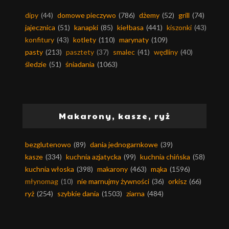
dipy
(44)
domowe pieczywo
(786)
dżemy
(52)
grill
(74)
jajecznica
(51)
kanapki
(85)
kiełbasa
(441)
kiszonki
(43)
konfitury
(43)
kotlety
(110)
marynaty
(109)
pasty
(213)
pasztety
(37)
smalec
(41)
wędliny
(40)
śledzie
(51)
śniadania
(1063)
Makarony, kasze, ryż
bezglutenowo
(89)
dania jednogarnkowe
(39)
kasze
(334)
kuchnia azjatycka
(99)
kuchnia chińska
(58)
kuchnia włoska
(398)
makarony
(463)
mąka
(1596)
młynomag
(10)
nie marnujmy żywności
(36)
orkisz
(66)
ryż
(254)
szybkie dania
(1503)
ziarna
(484)