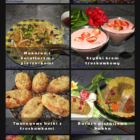
Makaron z
kalafiorem i
Szybki krem
pieczarkami
truskawkowy
Twarogowe bułki z
Bardzo pistacjowa
truskawkami
babka