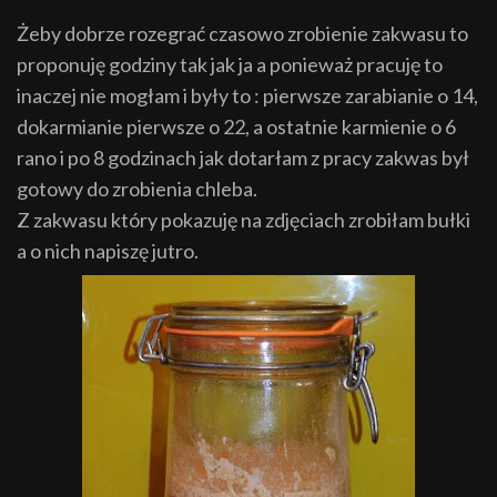
Żeby dobrze rozegrać czasowo zrobienie zakwasu to
proponuję godziny tak jak ja a ponieważ pracuję to
inaczej nie mogłam i były to : pierwsze zarabianie o 14,
dokarmianie pierwsze o 22, a ostatnie karmienie o 6
rano i po 8 godzinach jak dotarłam z pracy zakwas był
gotowy do zrobienia chleba.
Z zakwasu który pokazuję na zdjęciach zrobiłam bułki
a o nich napiszę jutro.