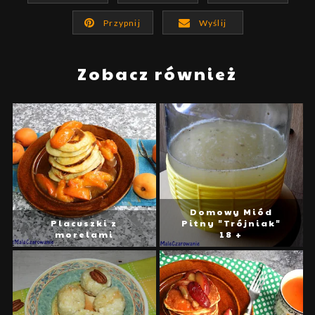
Przypnij
Wyślij
Zobacz również
Domowy Miód
Placuszki z
Pitny "Trójniak"
morelami
18 +