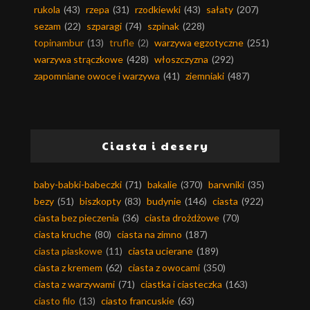
rukola
(43)
rzepa
(31)
rzodkiewki
(43)
sałaty
(207)
sezam
(22)
szparagi
(74)
szpinak
(228)
topinambur
(13)
trufle
(2)
warzywa egzotyczne
(251)
warzywa strączkowe
(428)
włoszczyzna
(292)
zapomniane owoce i warzywa
(41)
ziemniaki
(487)
Ciasta i desery
baby-babki-babeczki
(71)
bakalie
(370)
barwniki
(35)
bezy
(51)
biszkopty
(83)
budynie
(146)
ciasta
(922)
ciasta bez pieczenia
(36)
ciasta drożdżowe
(70)
ciasta kruche
(80)
ciasta na zimno
(187)
ciasta piaskowe
(11)
ciasta ucierane
(189)
ciasta z kremem
(62)
ciasta z owocami
(350)
ciasta z warzywami
(71)
ciastka i ciasteczka
(163)
ciasto filo
(13)
ciasto francuskie
(63)