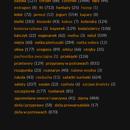
bazylia
(127)
chrzan
(66)
czosnek
(1464)
dipy
(44)
estragon
(8)
fit
(713)
herbaty
(25)
hyzop
(1)
imbir
(72)
jarmuż
(12)
jogurt
(554)
kapary
(8)
kiełki
(183)
kiszonki
(43)
kokos
(7)
kolendra
(124)
komosa ryżowa
(3)
koperek
(129)
kwiatożercy
(106)
lubczyk
(22)
majeranek
(62)
melisa
(3)
miód
(509)
mięta
(60)
natka pietruszki
(284)
natka selera
(12)
oliwa
(177)
oregano
(89)
orkisz
(66)
otręby
(35)
pachnotka zwyczajna
(1)
przekąski
(126)
przetwory
(129)
przyprawy w potrawach
(831)
roszponka
(23)
rozmaryn
(40)
rukiew wodna
(3)
rukola
(43)
rzeżucha
(11)
sałatki-surówki
(624)
sałaty
(207)
sezam
(22)
szałwia
(6)
szczaw krwisty
(3)
szczypiorek
(177)
tymianek
(85)
zapomniane owoce i warzywa
(41)
ziarna
(484)
zioła i przyprawy
(58)
zioła prowansalskie
(17)
zioła w potrawach
(870)