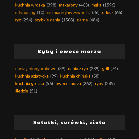
kuchnia włoska
(398)
makarony
(463)
mąka
(1596)
młynomag
(10)
nie marnujmy żywności
(36)
orkisz
(66)
ryż
(254)
szybkie dania
(1503)
ziarna
(484)
Ryby i owoce morza
dania jednogarnkowe
(39)
dania z ryb
(289)
grill
(74)
kuchnia azjatycka
(99)
kuchnia chińska
(58)
kuchnia grecka
(56)
owoce morza
(262)
ryby
(289)
śledzie
(51)
Sałatki, surówki, zioła