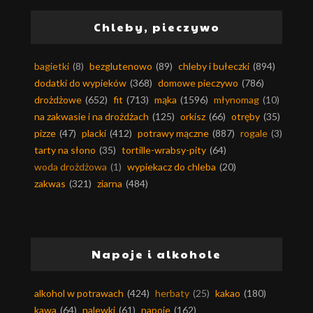
Chleby, pieczywo
bagietki
(8)
bezglutenowo
(89)
chleby i bułeczki
(894)
dodatki do wypieków
(368)
domowe pieczywo
(786)
drożdżowe
(652)
fit
(713)
mąka
(1596)
młynomag
(10)
na zakwasie i na drożdżach
(125)
orkisz
(66)
otręby
(35)
pizze
(47)
placki
(412)
potrawy mączne
(887)
rogale
(3)
tarty na słono
(35)
tortille-wrabsy-pity
(64)
woda drożdżowa
(1)
wypiekacz do chleba
(20)
zakwas
(321)
ziarna
(484)
Napoje i alkohole
alkohol w potrawach
(424)
herbaty
(25)
kakao
(180)
kawa
(64)
nalewki
(61)
napoje
(162)