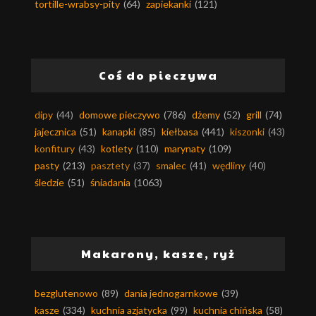
tortille-wrabsy-pity
(64)
zapiekanki
(121)
Coś do pieczywa
dipy
(44)
domowe pieczywo
(786)
dżemy
(52)
grill
(74)
jajecznica
(51)
kanapki
(85)
kiełbasa
(441)
kiszonki
(43)
konfitury
(43)
kotlety
(110)
marynaty
(109)
pasty
(213)
pasztety
(37)
smalec
(41)
wędliny
(40)
śledzie
(51)
śniadania
(1063)
Makarony, kasze, ryż
bezglutenowo
(89)
dania jednogarnkowe
(39)
kasze
(334)
kuchnia azjatycka
(99)
kuchnia chińska
(58)