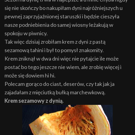
się nie skończy bo nakupiłam dyni najróżniejszych u
pewnej zaprzyjaźnionej staruszki i będzie cieszyła
nasze podniebienia do samej wiosny leżakują w
spokoju w piwnicy.
Tak więc dzisiaj zrobiłam krem z dyni z pastą
sezamową tahini i był to pomysł znakomity.
Krem zniknął w dwa dni więc nie pytajcie ile może
postać bo tego jeszcze nie wiem, ale zrobię więcej i
może się dowiem hi hi.
Polecam gorąco do ciast, deserów, czy tak jak ja
zajadałam z mięciutką bułką marchewkową.
Krem sezamowy z dynią.