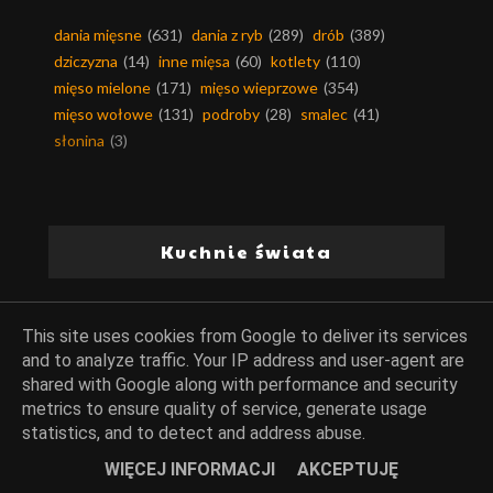
dania mięsne
(631)
dania z ryb
(289)
drób
(389)
dziczyzna
(14)
inne mięsa
(60)
kotlety
(110)
mięso mielone
(171)
mięso wieprzowe
(354)
mięso wołowe
(131)
podroby
(28)
smalec
(41)
słonina
(3)
Kuchnie świata
kuchnia arabska
(49)
kuchnia afryki
(6)
This site uses cookies from Google to deliver its services
kuchnia ajurwedyjska
(2)
kuchnia alaski
(1)
and to analyze traffic. Your IP address and user-agent are
kuchnia algierska
(2)
kuchnia amerykańska
(36)
shared with Google along with performance and security
kuchnia andaluzji
(13)
kuchnia angielska
(24)
metrics to ensure quality of service, generate usage
kuchnia argentyńska
(3)
kuchnia armenii
(2)
statistics, and to detect and address abuse.
kuchnia australijska
(20)
kuchnia austriacka
(9)
WIĘCEJ INFORMACJI
AKCEPTUJĘ
kuchnia azjatycka
(99)
kuchnia bahrajnu
(3)