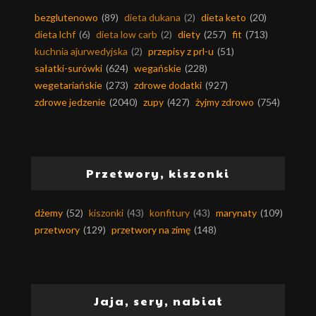
bezglutenowo
(89)
dieta dukana
(2)
dieta keto
(20)
dieta lchf
(6)
dieta low carb
(2)
diety
(257)
fit
(713)
kuchnia ajurwedyjska
(2)
przepisy z prl-u
(51)
sałatki-surówki
(624)
wegańskie
(228)
wegetariańskie
(273)
zdrowe dodatki
(927)
zdrowe jedzenie
(2040)
zupy
(427)
żyjmy zdrowo
(754)
Przetwory, kiszonki
dżemy
(52)
kiszonki
(43)
konfitury
(43)
marynaty
(109)
przetwory
(129)
przetwory na zimę
(148)
Jaja, sery, nabiał