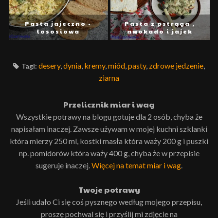
Pasta jajeczno -
Pasta z pstrąga ,
łososiowa
awokado i jajek
desery
,
dynia
,
kremy
,
miód
,
pasty
,
zdrowe jedzenie
,
Tagi:
ziarna
Przelicznik miar i wag
Wszystkie potrawy na blogu gotuje dla 2 osób, chyba że
napisałam inaczej. Zawsze używam w mojej kuchni szklanki
która mierzy 250 ml, kostki masła która waży 200 g i puszki
np. pomidorów która waży 400 g, chyba że w przepisie
sugeruje inaczej.
Więcej na temat miar i wag
.
Twoje potrawy
Jeśli udało Ci się coś pysznego według mojego przepisu,
proszę pochwal się i przyślij mi zdjęcie na