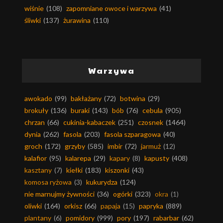
wiśnie
(108)
zapomniane owoce i warzywa
(41)
śliwki
(137)
żurawina
(110)
Warzywa
awokado
(99)
bakłażany
(72)
botwina
(29)
brokuły
(136)
buraki
(143)
bób
(76)
cebula
(905)
chrzan
(66)
cukinia-kabaczek
(251)
czosnek
(1464)
dynia
(262)
fasola
(203)
fasola szparagowa
(40)
groch
(172)
grzyby
(585)
imbir
(72)
jarmuż
(12)
kalafior
(95)
kalarepa
(29)
kapary
(8)
kapusty
(408)
kasztany
(7)
kiełki
(183)
kiszonki
(43)
komosa ryżowa
(3)
kukurydza
(124)
nie marnujmy żywności
(36)
ogórki
(323)
okra
(1)
oliwki
(164)
orkisz
(66)
papaja
(15)
papryka
(889)
plantany
(6)
pomidory
(999)
pory
(197)
rabarbar
(62)