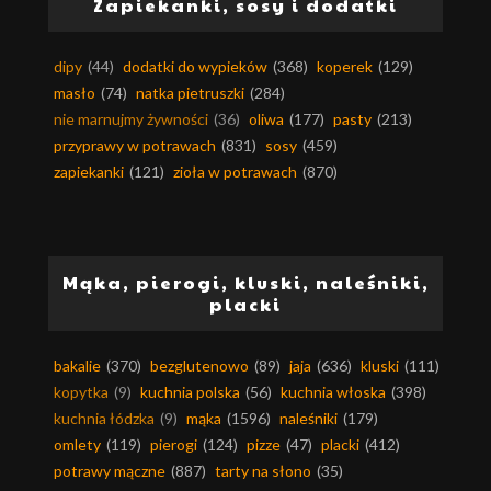
Zapiekanki, sosy i dodatki
dipy
(44)
dodatki do wypieków
(368)
koperek
(129)
masło
(74)
natka pietruszki
(284)
nie marnujmy żywności
(36)
oliwa
(177)
pasty
(213)
przyprawy w potrawach
(831)
sosy
(459)
zapiekanki
(121)
zioła w potrawach
(870)
Mąka, pierogi, kluski, naleśniki,
placki
bakalie
(370)
bezglutenowo
(89)
jaja
(636)
kluski
(111)
kopytka
(9)
kuchnia polska
(56)
kuchnia włoska
(398)
kuchnia łódzka
(9)
mąka
(1596)
naleśniki
(179)
omlety
(119)
pierogi
(124)
pizze
(47)
placki
(412)
potrawy mączne
(887)
tarty na słono
(35)