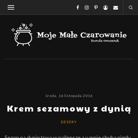
środa, 16 listopada 2016
Krem sezamowy z dynią
DESERY
Sezon na dynię trwa w najlepsze a u mnie chyba nigdy