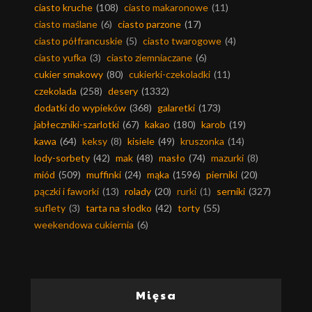
ciasto kruche
(108)
ciasto makaronowe
(11)
ciasto maślane
(6)
ciasto parzone
(17)
ciasto półfrancuskie
(5)
ciasto twarogowe
(4)
ciasto yufka
(3)
ciasto ziemniaczane
(6)
cukier smakowy
(80)
cukierki-czekoladki
(11)
czekolada
(258)
desery
(1332)
dodatki do wypieków
(368)
galaretki
(173)
jabłeczniki-szarlotki
(67)
kakao
(180)
karob
(19)
kawa
(64)
keksy
(8)
kisiele
(49)
kruszonka
(14)
lody-sorbety
(42)
mak
(48)
masło
(74)
mazurki
(8)
miód
(509)
muffinki
(24)
mąka
(1596)
pierniki
(20)
pączki i faworki
(13)
rolady
(20)
rurki
(1)
serniki
(327)
suflety
(3)
tarta na słodko
(42)
torty
(55)
weekendowa cukiernia
(6)
Mięsa