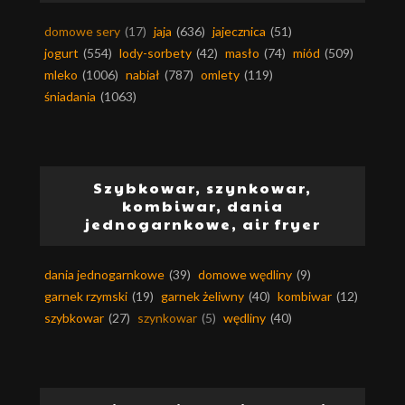
domowe sery
(17)
jaja
(636)
jajecznica
(51)
jogurt
(554)
lody-sorbety
(42)
masło
(74)
miód
(509)
mleko
(1006)
nabiał
(787)
omlety
(119)
śniadania
(1063)
Szybkowar, szynkowar,
kombiwar, dania
jednogarnkowe, air fryer
dania jednogarnkowe
(39)
domowe wędliny
(9)
garnek rzymski
(19)
garnek żeliwny
(40)
kombiwar
(12)
szybkowar
(27)
szynkowar
(5)
wędliny
(40)