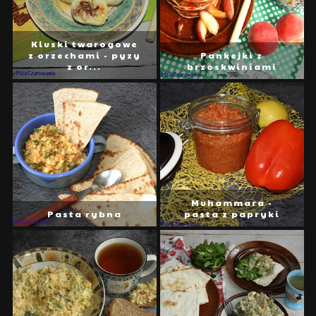
Kluski twarogowe
z orzechami - pyzy
Pankejki z
z or...
brzoskwiniami
Muhammara -
Pasta rybna
pasta z papryki