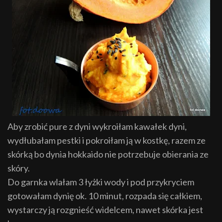
Aby zrobić pure z dyni wykroiłam kawałek dyni,
wydłubałam pestki i pokroiłam ją w kostkę, razem ze
skórką bo dynia hokkaido nie potrzebuje obierania ze
skóry.
Do garnka wlałam 3 łyżki wody i pod przykryciem
gotowałam dynię ok. 10 minut, rozpada się całkiem,
wystarczy ją rozgnieść widelcem, nawet skórka jest