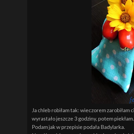
Ja chleb robiłam tak: wieczorem zarobiłam c
wyrastało jeszcze 3 godziny, potem piekłam.
Podam jak w przepisie podała Badylarka.