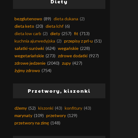
Diety
bezglutenowo
(89)
dieta dukana
(2)
dieta keto
(20)
dieta lchf
(6)
dieta low carb
(2)
diety
(257)
fit
(713)
kuchnia ajurwedyjska
(2)
przepisy z prl-u
(51)
sałatki-surówki
(624)
wegańskie
(228)
wegetariańskie
(273)
zdrowe dodatki
(927)
zdrowe jedzenie
(2040)
zupy
(427)
żyjmy zdrowo
(754)
Przetwory, kiszonki
dżemy
(52)
kiszonki
(43)
konfitury
(43)
marynaty
(109)
przetwory
(129)
przetwory na zimę
(148)