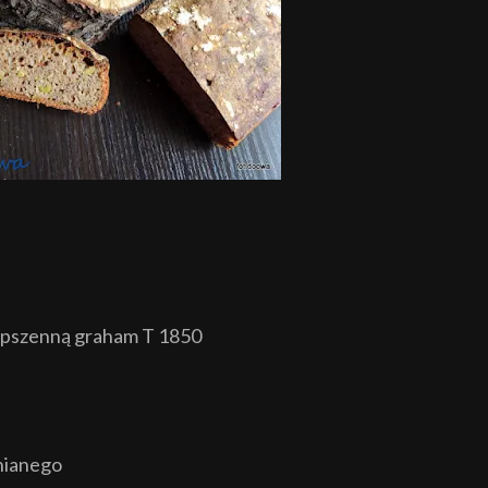
m pszenną graham T 1850
lnianego