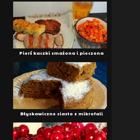
Pierś kaczki smażona i pieczona
Błyskawiczne ciasto z mikrofali