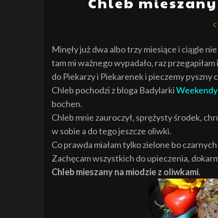
Chleb mieszany
C
Minęły już dwa albo trzy miesiące i ciągle n
tam mi ważnego wypadało, raz przegapiłam 
do Piekarzy i Piekarenek i pieczemy pyszny c
Chleb pochodzi z bloga Badylarki
Weekendy 
bochen.
Chleb mnie zauroczył, sprężysty środek, ch
w sobie a do tego jeszcze oliwki.
Co prawda miałam tylko zielone bo czarnych b
Zachęcam wszystkich do upieczenia, dokarm
Chleb mieszany na miodzie z oliwkami.