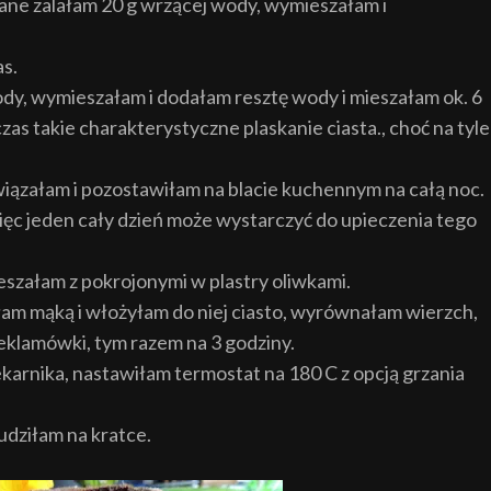
iane zalałam 20 g wrzącej wody, wymieszałam i
as.
ody, wymieszałam i dodałam resztę wody i mieszałam ok. 6
zas takie charakterystyczne plaskanie ciasta., choć na tyle
iązałam i pozostawiłam na blacie kuchennym na całą noc.
ięc jeden cały dzień może wystarczyć do upieczenia tego
szałam z pokrojonymi w plastry oliwkami.
mąką i włożyłam do niej ciasto, wyrównałam wierzch,
klamówki, tym razem na 3 godziny.
arnika, nastawiłam termostat na 180 C z opcją grzania
udziłam na kratce.