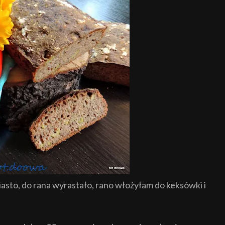
iasto, do rana wyrastało, rano włożyłam do keksówki i