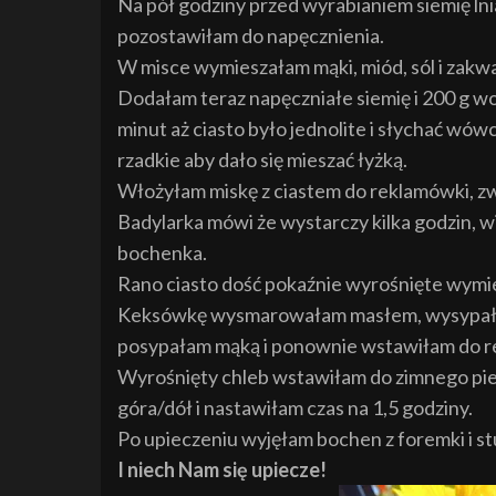
Na pół godziny przed wyrabianiem siemię ln
pozostawiłam do napęcznienia.
W misce wymieszałam mąki, miód, sól i zakw
Dodałam teraz napęczniałe siemię i 200 g w
minut aż ciasto było jednolite i słychać wówc
rzadkie aby dało się mieszać łyżką.
Włożyłam miskę z ciastem do reklamówki, zw
Badylarka mówi że wystarczy kilka godzin, w
bochenka.
Rano ciasto dość pokaźnie wyrośnięte wymie
Keksówkę wysmarowałam masłem, wysypałam 
posypałam mąką i ponownie wstawiłam do re
Wyrośnięty chleb wstawiłam do zimnego piek
góra/dół i nastawiłam czas na 1,5 godziny.
Po upieczeniu wyjęłam bochen z foremki i st
I niech Nam się upiecze!