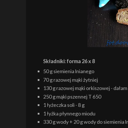
Składniki: forma 26 x 8
50 g siemienia lnianego
70 g razowej mąki żytniej
130 g razowej mąki orkiszowej - dała
250 g mąki pszennej T 650
1 łyżeczka soli - 8 g
1 łyżka płynnego miodu
330 g wody + 20 g wody do siemienia 