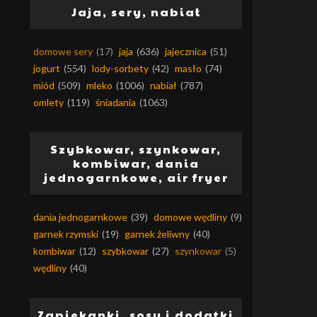
Jaja, sery, nabiał
domowe sery
(17)
jaja
(636)
jajecznica
(51)
jogurt
(554)
lody-sorbety
(42)
masło
(74)
miód
(509)
mleko
(1006)
nabiał
(787)
omlety
(119)
śniadania
(1063)
Szybkowar, szynkowar,
kombiwar, dania
jednogarnkowe, air fryer
dania jednogarnkowe
(39)
domowe wędliny
(9)
garnek rzymski
(19)
garnek żeliwny
(40)
kombiwar
(12)
szybkowar
(27)
szynkowar
(5)
wędliny
(40)
Zapiekanki, sosy i dodatki