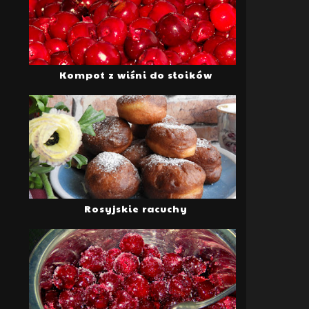
Kompot z wiśni do słoików
Rosyjskie racuchy