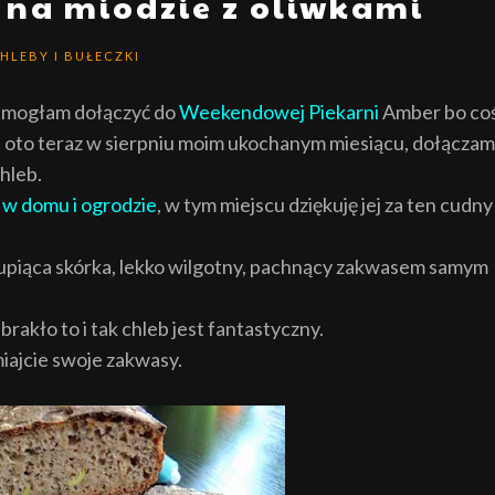
 na miodzie z oliwkami
HLEBY I BUŁECZKI
ie mogłam dołączyć do
Weekendowej Piekarni
Amber bo co
i oto teraz w sierpniu moim ukochanym miesiącu, dołączam
hleb.
w domu i ogrodzie
, w tym miejscu dziękuję jej za ten cudny
rupiąca skórka, lekko wilgotny, pachnący zakwasem samym
rakło to i tak chleb jest fantastyczny.
iajcie swoje zakwasy.