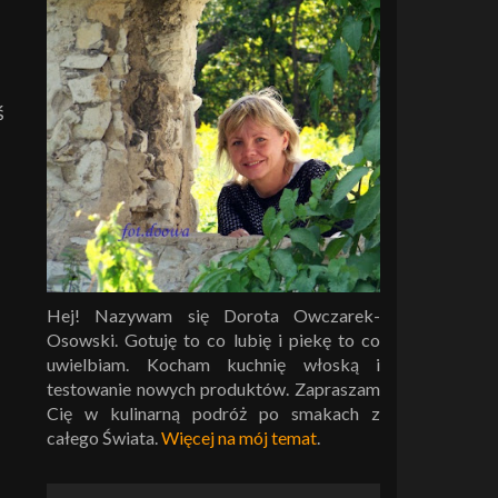
ś
Hej! Nazywam się Dorota Owczarek-
Osowski. Gotuję to co lubię i piekę to co
uwielbiam. Kocham kuchnię włoską i
testowanie nowych produktów. Zapraszam
Cię w kulinarną podróż po smakach z
całego Świata.
Więcej na mój temat
.