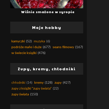
Wiśnie smażone w syropie
Moje hobby
kamyczki
(52)
muzyka
(6)
podróże małe i duże
(677)
seans filmowy
(167)
w świecie książki
(476)
Zupy, kremy, chłodniki
chłodniki
(14)
kremy
(128)
zupy
(427)
zupy z książki "zupy świata"
(22)
zupy świata
(150)