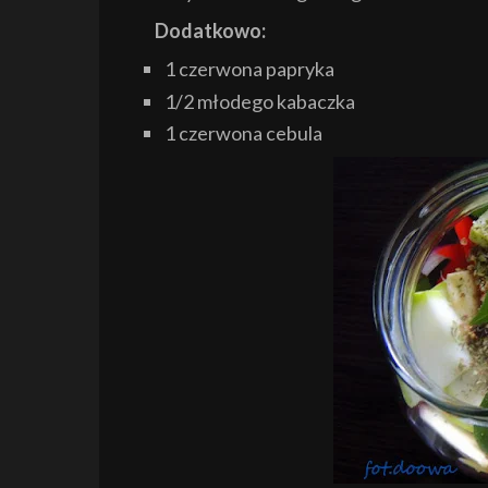
Dodatkowo:
1 czerwona papryka
1/2 młodego kabaczka
1 czerwona cebula