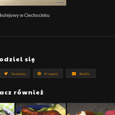
kolejowy w Ciechocinku
odziel się
Tweetnij
Przypnij
Wyślij
acz również