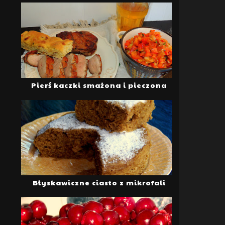
Pierś kaczki smażona i pieczona
Błyskawiczne ciasto z mikrofali