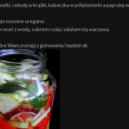
łki, cebulę w krążki, kabaczka w półplasterki a paprykę 
raz suszone oregano.
ocet z wodą, cukrem i solą i zalałam nią warzywa.
re Wam zostają z gotowania i będzie ok.