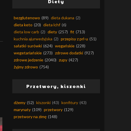
Diety
bezglutenowo
(89)
dieta dukana
(2)
dieta keto
(20)
dieta lchf
(6)
dieta low carb
(2)
diety
(257)
fit
(713)
kuchnia ajurwedyjska
(2)
przepisy z prl-u
(51)
sałatki-surówki
(624)
wegańskie
(228)
wegetariańskie
(273)
zdrowe dodatki
(927)
zdrowe jedzenie
(2040)
zupy
(427)
żyjmy zdrowo
(754)
Przetwory, kiszonki
dżemy
(52)
kiszonki
(43)
konfitury
(43)
marynaty
(109)
przetwory
(129)
przetwory na zimę
(148)