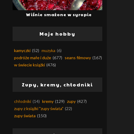
Wiśnie smażone w syropie
Moje hobby
kamyczki
(52)
muzyka
(6)
podróże małe i duże
(677)
seans filmowy
(167)
w świecie książki
(476)
Zupy, kremy, chłodniki
chłodniki
(14)
kremy
(129)
zupy
(427)
zupy z książki "zupy świata"
(22)
zupy świata
(150)