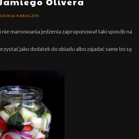
 Jamiego Olivera
UKINIA-KABACZEK
i nie marnowania jedzenia zaproponował taki sposób na
orzystać jako dodatek do obiadu albo zajadać same bo są