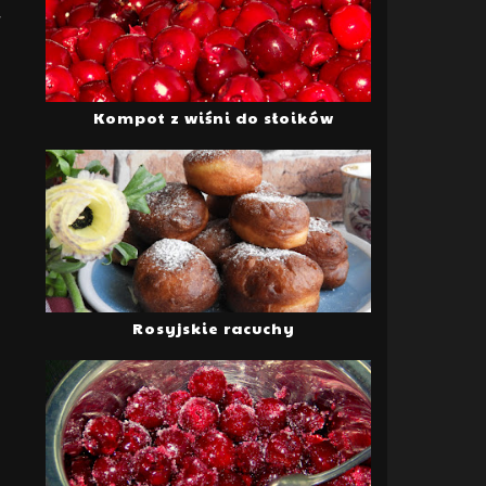
w
Kompot z wiśni do słoików
Rosyjskie racuchy