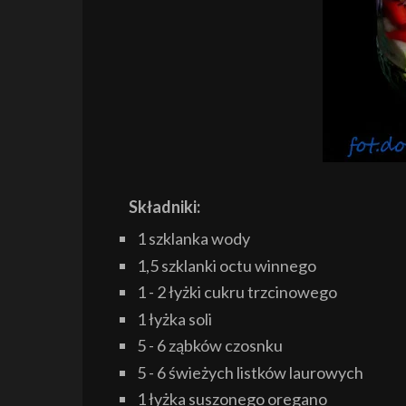
Składniki:
1 szklanka wody
1,5 szklanki octu winnego
1 - 2 łyżki cukru trzcinowego
1 łyżka soli
5 - 6 ząbków czosnku
5 - 6 świeżych listków laurowych
1 łyżka suszonego oregano