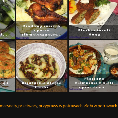
Miodowy kurczak
i
z puree
Placki z fasoli
i...
ziemniaczanym...
Mung
Pieczone
lą i
Azjatyckie długie
ziemniaki z aioli
kluski
i piniolami...
marynaty
,
przetwory
,
przyprawy w potrawach
,
zioła w potrawach