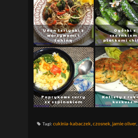
Udon teriyaki z
Ogórki z
warzywami i
czosnkiem 
tahiną
płatkami chil
Paprykowe curry
Kotlety z ruko
ze szpinakiem
kuskusem
cukinia-kabaczek
,
czosnek
,
jamie oliver
,
Tagi: