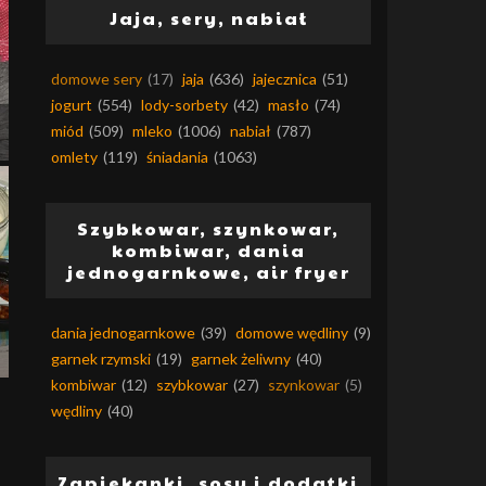
Jaja, sery, nabiał
domowe sery
(17)
jaja
(636)
jajecznica
(51)
jogurt
(554)
lody-sorbety
(42)
masło
(74)
miód
(509)
mleko
(1006)
nabiał
(787)
omlety
(119)
śniadania
(1063)
Szybkowar, szynkowar,
kombiwar, dania
jednogarnkowe, air fryer
dania jednogarnkowe
(39)
domowe wędliny
(9)
garnek rzymski
(19)
garnek żeliwny
(40)
kombiwar
(12)
szybkowar
(27)
szynkowar
(5)
wędliny
(40)
Zapiekanki, sosy i dodatki