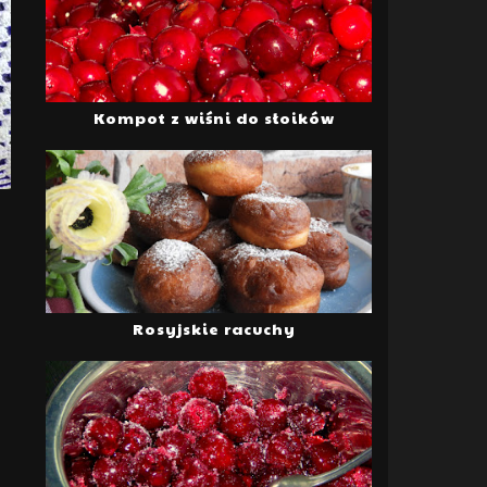
Kompot z wiśni do słoików
Rosyjskie racuchy