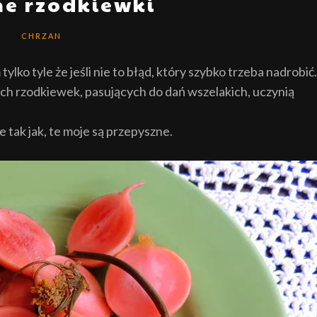
ne rzodkiewki
CHRZAN
ylko tyle że jeśli nie to błąd, który szybko trzeba nadrobić.
ich rzodkiewek, pasujących do dań wszelakich, uczynią
tak jak, te moje są przepyszne.