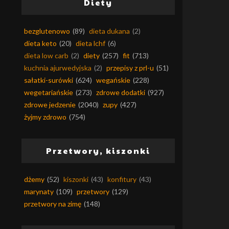
Diety
bezglutenowo
(89)
dieta dukana
(2)
dieta keto
(20)
dieta lchf
(6)
dieta low carb
(2)
diety
(257)
fit
(713)
kuchnia ajurwedyjska
(2)
przepisy z prl-u
(51)
sałatki-surówki
(624)
wegańskie
(228)
wegetariańskie
(273)
zdrowe dodatki
(927)
zdrowe jedzenie
(2040)
zupy
(427)
żyjmy zdrowo
(754)
Przetwory, kiszonki
dżemy
(52)
kiszonki
(43)
konfitury
(43)
marynaty
(109)
przetwory
(129)
przetwory na zimę
(148)