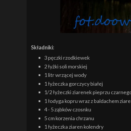
Składniki:
3 pęczki rzodkiewek
2 łyżki soli morskiej
1 litr wrzącej wody
1 łyżeczka gorczycy białej
1/2 łyżeczki ziarenek pieprzu czarneg
1 łodyga kopru wraz z baldachem ziar
4 - 5 ząbków czosnku
5 cm korzenia chrzanu
1 łyżeczka ziaren kolendry