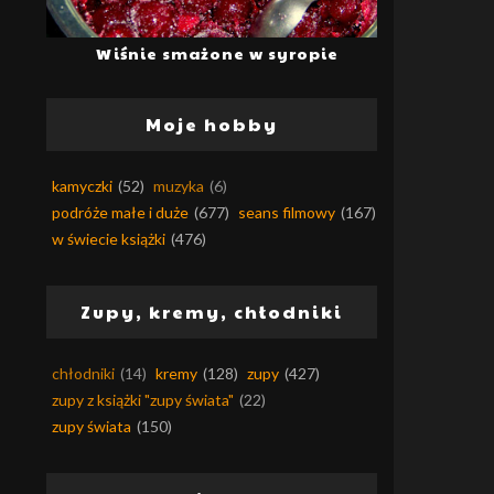
Wiśnie smażone w syropie
Moje hobby
kamyczki
(52)
muzyka
(6)
podróże małe i duże
(677)
seans filmowy
(167)
w świecie książki
(476)
Zupy, kremy, chłodniki
chłodniki
(14)
kremy
(128)
zupy
(427)
zupy z książki "zupy świata"
(22)
zupy świata
(150)