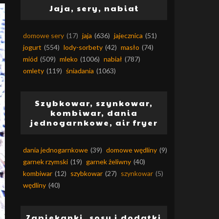
Jaja, sery, nabiał
domowe sery
(17)
jaja
(636)
jajecznica
(51)
jogurt
(554)
lody-sorbety
(42)
masło
(74)
miód
(509)
mleko
(1006)
nabiał
(787)
omlety
(119)
śniadania
(1063)
Szybkowar, szynkowar,
kombiwar, dania
jednogarnkowe, air fryer
dania jednogarnkowe
(39)
domowe wędliny
(9)
garnek rzymski
(19)
garnek żeliwny
(40)
kombiwar
(12)
szybkowar
(27)
szynkowar
(5)
wędliny
(40)
Zapiekanki, sosy i dodatki