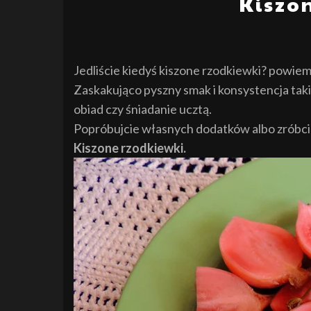
Kiszo
Jedliście kiedyś kiszone rzodkiewki? powiem t
Zaskakująco pyszny smak i konsystencja tak
obiad czy śniadanie ucztą.
Popróbujcie własnych dodatków albo zróbcie 
Kiszone rzodkiewki.