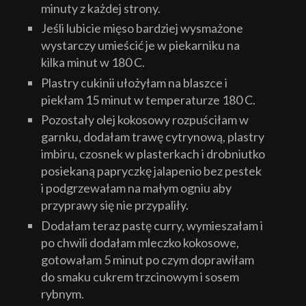
minuty z każdej strony.
Jeśli lubicie mięso bardziej wysmażone
wystarczy umieścić je w piekarniku na
kilka minut w 180 C.
Plastry cukinii ułożyłam na blaszce i
piekłam 15 minut w temperaturze 180 C.
Pozostały olej kokosowy rozpuściłam w
garnku, dodałam trawę cytrynową, plastry
imbiru, czosnek w plasterkach i drobniutko
posiekaną papryczkę jalapenio bez pestek
i podgrzewałam na małym ogniu aby
przyprawy się nie przypaliły.
Dodałam teraz pastę curry, wymieszałam i
po chwili dodałam mleczko kokosowe,
gotowałam 5 minut po czym doprawiłam
do smaku cukrem trzcinowym i sosem
rybnym.