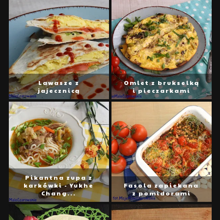
Lawasze z
Omlet z brukselką
jajecznicą
i pieczarkami
Pikantna zupa z
karkówki - Yukhe
Fasola zapiekana
Chang...
z pomidorami