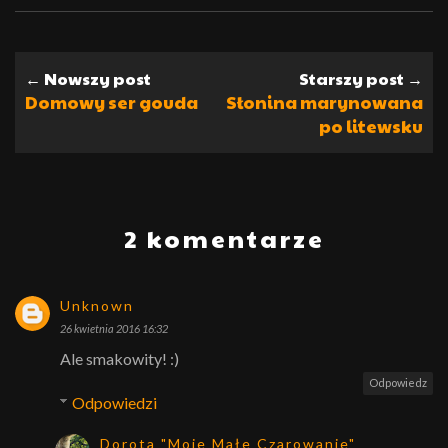
← Nowszy post
Starszy post →
Domowy ser gouda
Słonina marynowana
po litewsku
2 komentarze
Unknown
26 kwietnia 2016 16:32
Ale smakowity! :)
Odpowiedz
Odpowiedzi
Dorota "Moje Małe Czarowanie"