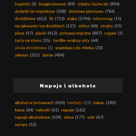
bagietki
(8)
bezglutenowo
(89)
chleby i bułeczki
(894)
dodatki do wypieków
(368)
domowe pieczywo
(786)
drożdżowe
(652)
fit
(713)
mąka
(1596)
młynomag
(10)
na zakwasie i na drożdżach
(125)
orkisz
(66)
otręby
(35)
pizze
(47)
placki
(412)
potrawy mączne
(887)
rogale
(3)
tarty na słono
(35)
tortille-wrabsy-pity
(64)
woda drożdżowa
(1)
wypiekacz do chleba
(20)
zakwas
(321)
ziarna
(484)
Napoje i alkohole
alkohol w potrawach
(424)
herbaty
(25)
kakao
(180)
kawa
(64)
nalewki
(61)
napoje
(162)
napoje alkoholowe
(109)
oliwa
(177)
soki
(67)
syropy
(52)