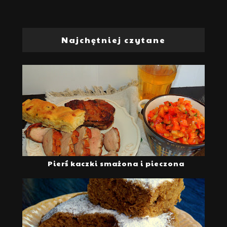
Najchętniej czytane
Pierś kaczki smażona i pieczona