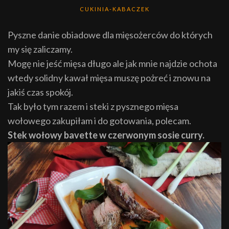
CUKINIA-KABACZEK
Pyszne danie obiadowe dla mięsożerców do których
my się zaliczamy.
Mogę nie jeść mięsa długo ale jak mnie najdzie ochota
wtedy solidny kawał mięsa muszę pożreć i znowu na
jakiś czas spokój.
Tak było tym razem i steki z pysznego mięsa
wołowego zakupiłam i do gotowania, polecam.
Stek wołowy bavette w czerwonym sosie curry.