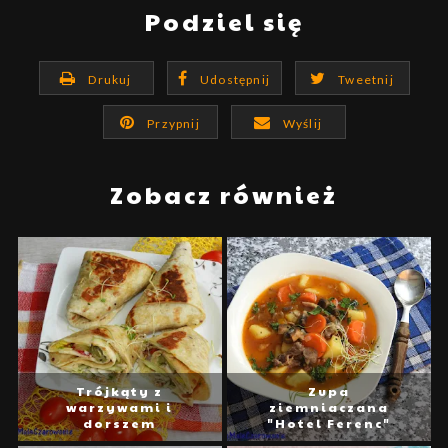
Podziel się
Drukuj
Udostępnij
Tweetnij
Przypnij
Wyślij
Zobacz również
Trójkąty z
Zupa
warzywami i
ziemniaczana
dorszem
"Hotel Ferenc"