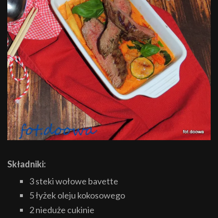
Składniki:
3 steki wołowe bavette
5 łyżek oleju kokosowego
2 nieduże cukinie