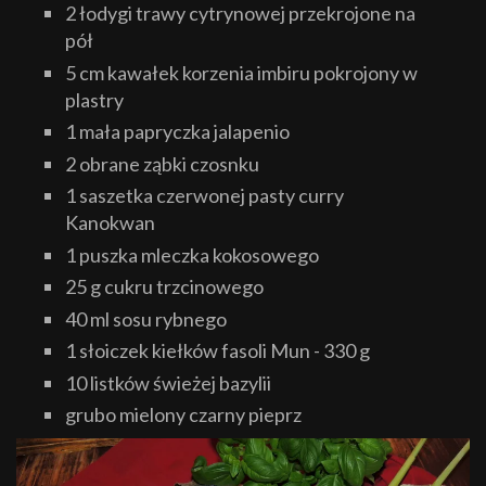
2 łodygi trawy cytrynowej przekrojone na
pół
5 cm kawałek korzenia imbiru pokrojony w
plastry
1 mała papryczka jalapenio
2 obrane ząbki czosnku
1 saszetka czerwonej pasty curry
Kanokwan
1 puszka mleczka kokosowego
25 g cukru trzcinowego
40 ml sosu rybnego
1 słoiczek kiełków fasoli Mun - 330 g
10 listków świeżej bazylii
grubo mielony czarny pieprz