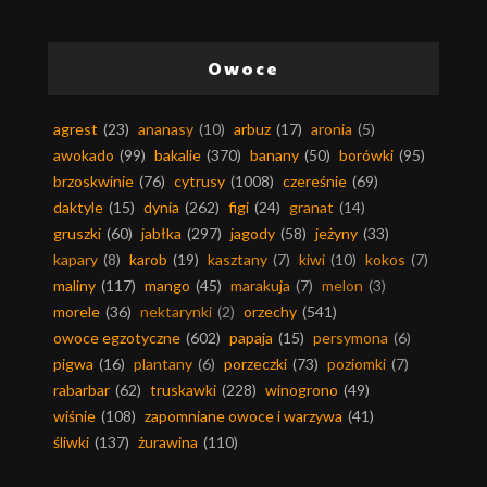
Owoce
agrest
(23)
ananasy
(10)
arbuz
(17)
aronia
(5)
awokado
(99)
bakalie
(370)
banany
(50)
borówki
(95)
brzoskwinie
(76)
cytrusy
(1008)
czereśnie
(69)
daktyle
(15)
dynia
(262)
figi
(24)
granat
(14)
gruszki
(60)
jabłka
(297)
jagody
(58)
jeżyny
(33)
kapary
(8)
karob
(19)
kasztany
(7)
kiwi
(10)
kokos
(7)
maliny
(117)
mango
(45)
marakuja
(7)
melon
(3)
morele
(36)
nektarynki
(2)
orzechy
(541)
owoce egzotyczne
(602)
papaja
(15)
persymona
(6)
pigwa
(16)
plantany
(6)
porzeczki
(73)
poziomki
(7)
rabarbar
(62)
truskawki
(228)
winogrono
(49)
wiśnie
(108)
zapomniane owoce i warzywa
(41)
śliwki
(137)
żurawina
(110)