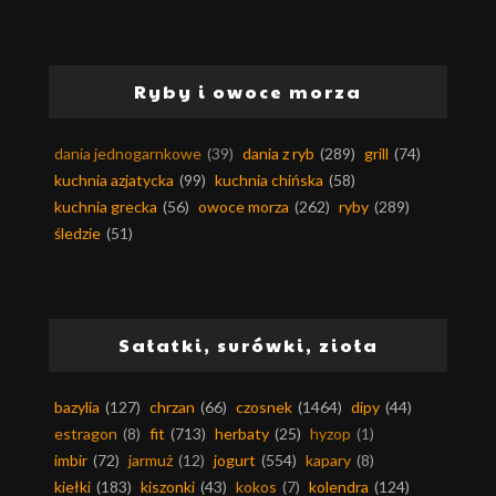
Ryby i owoce morza
dania jednogarnkowe
(39)
dania z ryb
(289)
grill
(74)
kuchnia azjatycka
(99)
kuchnia chińska
(58)
kuchnia grecka
(56)
owoce morza
(262)
ryby
(289)
śledzie
(51)
Sałatki, surówki, zioła
bazylia
(127)
chrzan
(66)
czosnek
(1464)
dipy
(44)
estragon
(8)
fit
(713)
herbaty
(25)
hyzop
(1)
imbir
(72)
jarmuż
(12)
jogurt
(554)
kapary
(8)
kiełki
(183)
kiszonki
(43)
kokos
(7)
kolendra
(124)