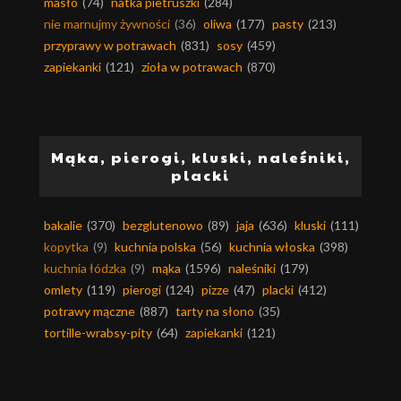
masło
(74)
natka pietruszki
(284)
nie marnujmy żywności
(36)
oliwa
(177)
pasty
(213)
przyprawy w potrawach
(831)
sosy
(459)
zapiekanki
(121)
zioła w potrawach
(870)
Mąka, pierogi, kluski, naleśniki,
placki
bakalie
(370)
bezglutenowo
(89)
jaja
(636)
kluski
(111)
kopytka
(9)
kuchnia polska
(56)
kuchnia włoska
(398)
kuchnia łódzka
(9)
mąka
(1596)
naleśniki
(179)
omlety
(119)
pierogi
(124)
pizze
(47)
placki
(412)
potrawy mączne
(887)
tarty na słono
(35)
tortille-wrabsy-pity
(64)
zapiekanki
(121)