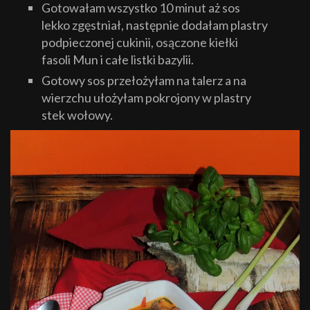
Gotowałam wszystko 10 minut aż sos
lekko zgęstniał, następnie dodałam plastry
podpieczonej cukinii, osączone kiełki
fasoli Mun i całe listki bazylii.
Gotowy sos przełożyłam na talerz a na
wierzchu ułożyłam pokrojony w plastry
stek wołowy.