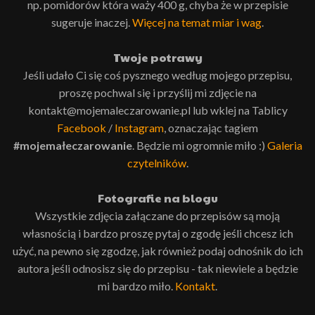
np. pomidorów która waży 400 g, chyba że w przepisie
sugeruje inaczej.
Więcej na temat miar i wag
.
Twoje potrawy
Jeśli udało Ci się coś pysznego według mojego przepisu,
proszę pochwal się i przyślij mi zdjęcie na
kontakt@mojemaleczarowanie.pl lub wklej na Tablicy
Facebook
/
Instagram
, oznaczając tagiem
#mojemałeczarowanie
. Będzie mi ogromnie miło :)
Galeria
czytelników
.
Fotografie na blogu
Wszystkie zdjęcia załączane do przepisów są moją
własnością i bardzo proszę pytaj o zgodę jeśli chcesz ich
użyć, na pewno się zgodzę, jak również podaj odnośnik do ich
autora jeśli odnosisz się do przepisu - tak niewiele a będzie
mi bardzo miło.
Kontakt
.