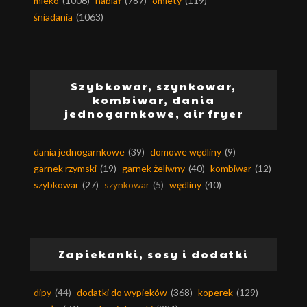
mleko
(1006)
nabiał
(787)
omlety
(119)
śniadania
(1063)
Szybkowar, szynkowar,
kombiwar, dania
jednogarnkowe, air fryer
dania jednogarnkowe
(39)
domowe wędliny
(9)
garnek rzymski
(19)
garnek żeliwny
(40)
kombiwar
(12)
szybkowar
(27)
szynkowar
(5)
wędliny
(40)
Zapiekanki, sosy i dodatki
dipy
(44)
dodatki do wypieków
(368)
koperek
(129)