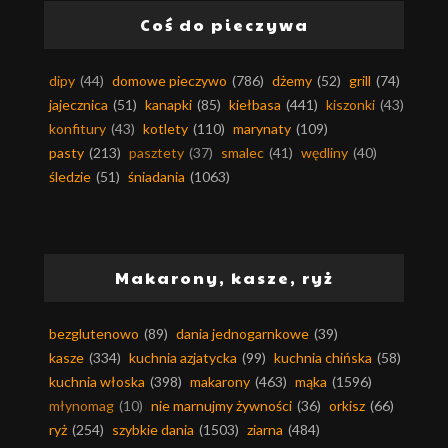
Coś do pieczywa
dipy
(44)
domowe pieczywo
(786)
dżemy
(52)
grill
(74)
jajecznica
(51)
kanapki
(85)
kiełbasa
(441)
kiszonki
(43)
konfitury
(43)
kotlety
(110)
marynaty
(109)
pasty
(213)
pasztety
(37)
smalec
(41)
wędliny
(40)
śledzie
(51)
śniadania
(1063)
Makarony, kasze, ryż
bezglutenowo
(89)
dania jednogarnkowe
(39)
kasze
(334)
kuchnia azjatycka
(99)
kuchnia chińska
(58)
kuchnia włoska
(398)
makarony
(463)
mąka
(1596)
młynomag
(10)
nie marnujmy żywności
(36)
orkisz
(66)
ryż
(254)
szybkie dania
(1503)
ziarna
(484)