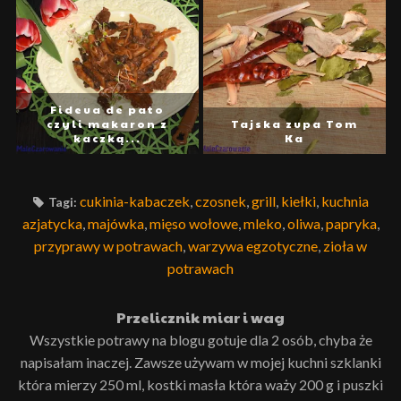
Fideua de pato
czyli makaron z
Tajska zupa Tom
kaczką...
Ka
cukinia-kabaczek
,
czosnek
,
grill
,
kiełki
,
kuchnia
Tagi:
azjatycka
,
majówka
,
mięso wołowe
,
mleko
,
oliwa
,
papryka
,
przyprawy w potrawach
,
warzywa egzotyczne
,
zioła w
potrawach
Przelicznik miar i wag
Wszystkie potrawy na blogu gotuje dla 2 osób, chyba że
napisałam inaczej. Zawsze używam w mojej kuchni szklanki
która mierzy 250 ml, kostki masła która waży 200 g i puszki