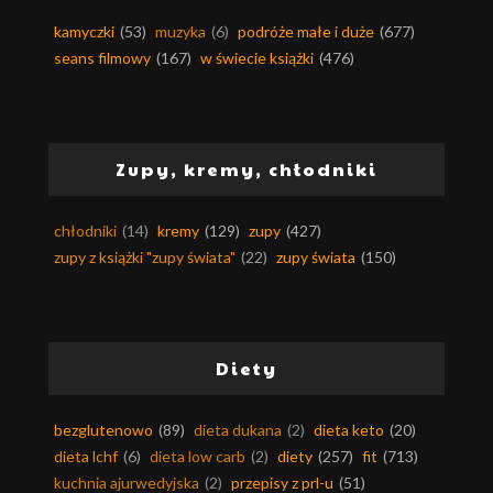
kamyczki
(53)
muzyka
(6)
podróże małe i duże
(677)
seans filmowy
(167)
w świecie książki
(476)
Zupy, kremy, chłodniki
chłodniki
(14)
kremy
(129)
zupy
(427)
zupy z książki "zupy świata"
(22)
zupy świata
(150)
Diety
bezglutenowo
(89)
dieta dukana
(2)
dieta keto
(20)
dieta lchf
(6)
dieta low carb
(2)
diety
(257)
fit
(713)
kuchnia ajurwedyjska
(2)
przepisy z prl-u
(51)