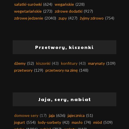
sałatki-surówki
(624)
wegańskie
(228)
wegetariańskie
(273)
zdrowe dodatki
(927)
zdrowe jedzenie
(2040)
zupy
(427)
żyjmy zdrowo
(754)
Przetwory, kiszonki
dżemy
(52)
kiszonki
(43)
konfitury
(43)
marynaty
(109)
przetwory
(129)
przetwory na zimę
(148)
Jaja, sery, nabiał
domowe sery
(17)
jaja
(636)
jajecznica
(51)
jogurt
(554)
lody-sorbety
(42)
masło
(74)
miód
(509)