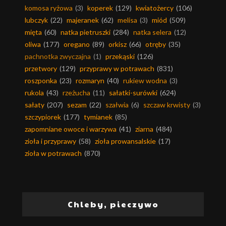
komosa ryżowa
(3)
koperek
(129)
kwiatożercy
(106)
lubczyk
(22)
majeranek
(62)
melisa
(3)
miód
(509)
mięta
(60)
natka pietruszki
(284)
natka selera
(12)
oliwa
(177)
oregano
(89)
orkisz
(66)
otręby
(35)
pachnotka zwyczajna
(1)
przekąski
(126)
przetwory
(129)
przyprawy w potrawach
(831)
roszponka
(23)
rozmaryn
(40)
rukiew wodna
(3)
rukola
(43)
rzeżucha
(11)
sałatki-surówki
(624)
sałaty
(207)
sezam
(22)
szałwia
(6)
szczaw krwisty
(3)
szczypiorek
(177)
tymianek
(85)
zapomniane owoce i warzywa
(41)
ziarna
(484)
zioła i przyprawy
(58)
zioła prowansalskie
(17)
zioła w potrawach
(870)
Chleby, pieczywo