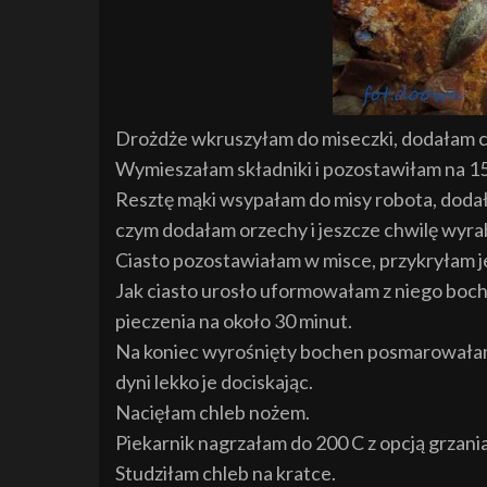
Drożdże wkruszyłam do miseczki, dodałam cuk
Wymieszałam składniki i pozostawiłam na 1
Resztę mąki wsypałam do misy robota, dodała
czym dodałam orzechy i jeszcze chwilę wyrab
Ciasto pozostawiałam w misce, przykryłam je
Jak ciasto urosło uformowałam z niego boc
pieczenia na około 30 minut.
Na koniec wyrośnięty bochen posmarowałam
dyni lekko je dociskając.
Nacięłam chleb nożem.
Piekarnik nagrzałam do 200 C z opcją grzania
Studziłam chleb na kratce.