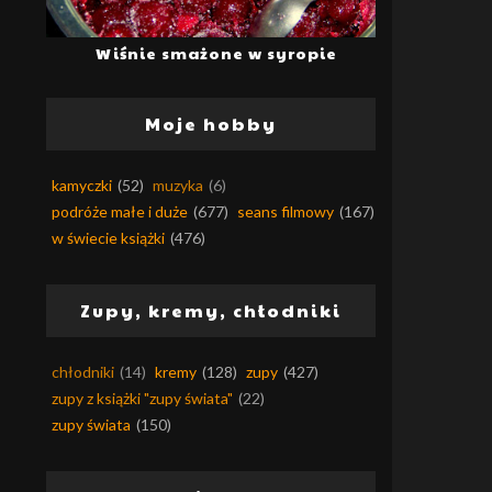
Wiśnie smażone w syropie
Moje hobby
kamyczki
(52)
muzyka
(6)
podróże małe i duże
(677)
seans filmowy
(167)
w świecie książki
(476)
Zupy, kremy, chłodniki
chłodniki
(14)
kremy
(128)
zupy
(427)
zupy z książki "zupy świata"
(22)
zupy świata
(150)