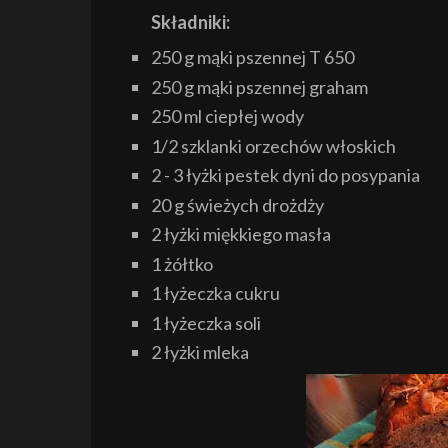
Składniki:
250 g mąki pszennej T 650
250 g mąki pszennej graham
250 ml ciepłej wody
1/2 szklanki orzechów włoskich
2 - 3 łyżki pestek dyni do posypania
20 g świeżych drożdży
2 łyżki miękkiego masła
1 żółtko
1 łyżeczka cukru
1 łyżeczka soli
2 łyżki mleka