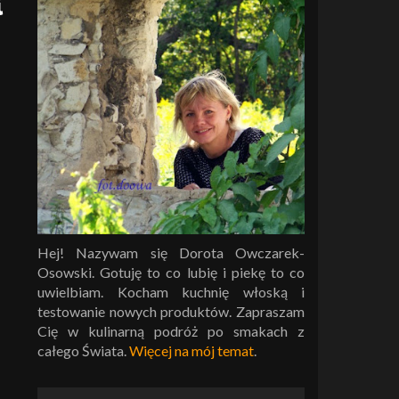
i
Hej! Nazywam się Dorota Owczarek-
Osowski. Gotuję to co lubię i piekę to co
uwielbiam. Kocham kuchnię włoską i
testowanie nowych produktów. Zapraszam
Cię w kulinarną podróż po smakach z
całego Świata.
Więcej na mój temat
.