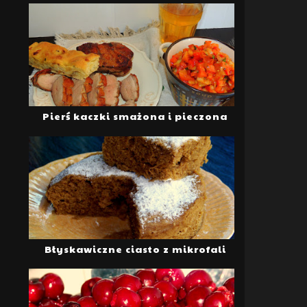
Pierś kaczki smażona i pieczona
Błyskawiczne ciasto z mikrofali