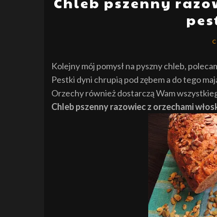
Chleb pszenny razow
pes
C
Kolejny mój pomysł na pyszny chleb, poleca
Pestki dyni chrupią pod zębem a do tego ma
Orzechy również dostarczą Wam wszystkiego c
Chleb pszenny razowiec z orzechami włoski