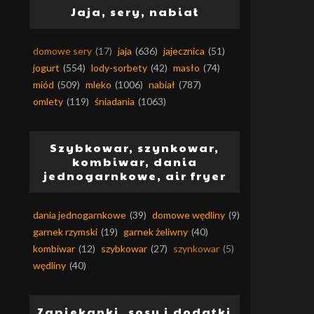
Jaja, sery, nabiał
domowe sery
(17)
jaja
(636)
jajecznica
(51)
jogurt
(554)
lody-sorbety
(42)
masło
(74)
miód
(509)
mleko
(1006)
nabiał
(787)
omlety
(119)
śniadania
(1063)
Szybkowar, szynkowar,
kombiwar, dania
jednogarnkowe, air fryer
dania jednogarnkowe
(39)
domowe wędliny
(9)
garnek rzymski
(19)
garnek żeliwny
(40)
kombiwar
(12)
szybkowar
(27)
szynkowar
(5)
wędliny
(40)
Zapiekanki, sosy i dodatki