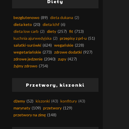
Diety
bezglutenowo
(89)
dieta dukana
(2)
dieta keto
(20)
dieta lchf
(6)
dieta low carb
(2)
diety
(257)
fit
(713)
kuchnia ajurwedyjska
(2)
przepisy z prl-u
(51)
sałatki-surówki
(624)
wegańskie
(228)
wegetariańskie
(273)
zdrowe dodatki
(927)
zdrowe jedzenie
(2040)
zupy
(427)
żyjmy zdrowo
(754)
Przetwory, kiszonki
dżemy
(52)
kiszonki
(43)
konfitury
(43)
marynaty
(109)
przetwory
(129)
przetwory na zimę
(148)