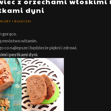
iec z orzechami włoskimi 
tkami dyni
HLEBY I BUŁECZKI
m gorąco.
ją mnóstwo witamin.
o najlepsze i będziecie piękni i zdrowi.
mi i pestkami dyni.