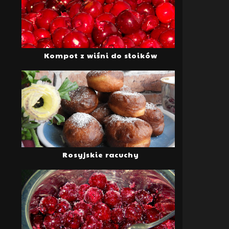
Kompot z wiśni do słoików
Rosyjskie racuchy