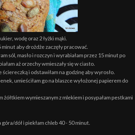
ier, wodę oraz 2 łyżki mąki.
5 minut aby drożdże zaczęły pracować.
m sól, masło i rozczyn i wyrabiałam przez 15 minut po
iałam aż orzechy wmieszały się w ciasto.
 ściereczką i odstawiłam na godzinę aby wyrosło.
henek, umieściłam go na blaszce wyłożonej papierem do
 żółtkiem wymieszanym z mlekiem i posypałam pestkami
 góra/dół i piekłam chleb 40 - 50 minut.