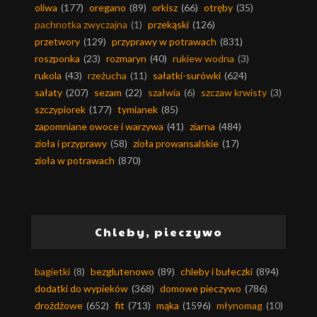
oliwa
(177)
oregano
(89)
orkisz
(66)
otręby
(35)
pachnotka zwyczajna
(1)
przekąski
(126)
przetwory
(129)
przyprawy w potrawach
(831)
roszponka
(23)
rozmaryn
(40)
rukiew wodna
(3)
rukola
(43)
rzeżucha
(11)
sałatki-surówki
(624)
sałaty
(207)
sezam
(22)
szałwia
(6)
szczaw krwisty
(3)
szczypiorek
(177)
tymianek
(85)
zapomniane owoce i warzywa
(41)
ziarna
(484)
zioła i przyprawy
(58)
zioła prowansalskie
(17)
zioła w potrawach
(870)
Chleby, pieczywo
bagietki
(8)
bezglutenowo
(89)
chleby i bułeczki
(894)
dodatki do wypieków
(368)
domowe pieczywo
(786)
drożdżowe
(652)
fit
(713)
mąka
(1596)
młynomag
(10)