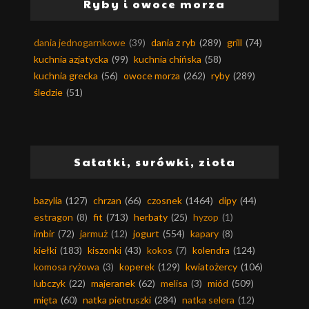
Ryby i owoce morza
dania jednogarnkowe
(39)
dania z ryb
(289)
grill
(74)
kuchnia azjatycka
(99)
kuchnia chińska
(58)
kuchnia grecka
(56)
owoce morza
(262)
ryby
(289)
śledzie
(51)
Sałatki, surówki, zioła
bazylia
(127)
chrzan
(66)
czosnek
(1464)
dipy
(44)
estragon
(8)
fit
(713)
herbaty
(25)
hyzop
(1)
imbir
(72)
jarmuż
(12)
jogurt
(554)
kapary
(8)
kiełki
(183)
kiszonki
(43)
kokos
(7)
kolendra
(124)
komosa ryżowa
(3)
koperek
(129)
kwiatożercy
(106)
lubczyk
(22)
majeranek
(62)
melisa
(3)
miód
(509)
mięta
(60)
natka pietruszki
(284)
natka selera
(12)