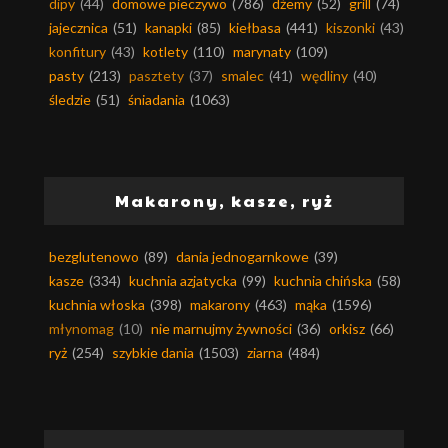
dipy
(44)
domowe pieczywo
(786)
dżemy
(52)
grill
(74)
jajecznica
(51)
kanapki
(85)
kiełbasa
(441)
kiszonki
(43)
konfitury
(43)
kotlety
(110)
marynaty
(109)
pasty
(213)
pasztety
(37)
smalec
(41)
wędliny
(40)
śledzie
(51)
śniadania
(1063)
Makarony, kasze, ryż
bezglutenowo
(89)
dania jednogarnkowe
(39)
kasze
(334)
kuchnia azjatycka
(99)
kuchnia chińska
(58)
kuchnia włoska
(398)
makarony
(463)
mąka
(1596)
młynomag
(10)
nie marnujmy żywności
(36)
orkisz
(66)
ryż
(254)
szybkie dania
(1503)
ziarna
(484)