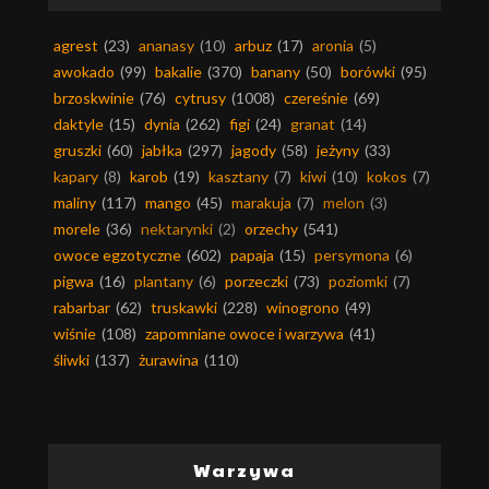
agrest
(23)
ananasy
(10)
arbuz
(17)
aronia
(5)
awokado
(99)
bakalie
(370)
banany
(50)
borówki
(95)
brzoskwinie
(76)
cytrusy
(1008)
czereśnie
(69)
daktyle
(15)
dynia
(262)
figi
(24)
granat
(14)
gruszki
(60)
jabłka
(297)
jagody
(58)
jeżyny
(33)
kapary
(8)
karob
(19)
kasztany
(7)
kiwi
(10)
kokos
(7)
maliny
(117)
mango
(45)
marakuja
(7)
melon
(3)
morele
(36)
nektarynki
(2)
orzechy
(541)
owoce egzotyczne
(602)
papaja
(15)
persymona
(6)
pigwa
(16)
plantany
(6)
porzeczki
(73)
poziomki
(7)
rabarbar
(62)
truskawki
(228)
winogrono
(49)
wiśnie
(108)
zapomniane owoce i warzywa
(41)
śliwki
(137)
żurawina
(110)
Warzywa