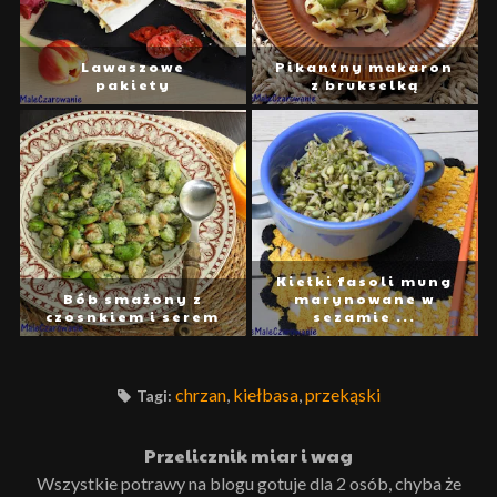
Lawaszowe
Pikantny makaron
pakiety
z brukselką
Kiełki fasoli mung
Bób smażony z
marynowane w
czosnkiem i serem
sezamie ...
chrzan
,
kiełbasa
,
przekąski
Tagi:
Przelicznik miar i wag
Wszystkie potrawy na blogu gotuje dla 2 osób, chyba że