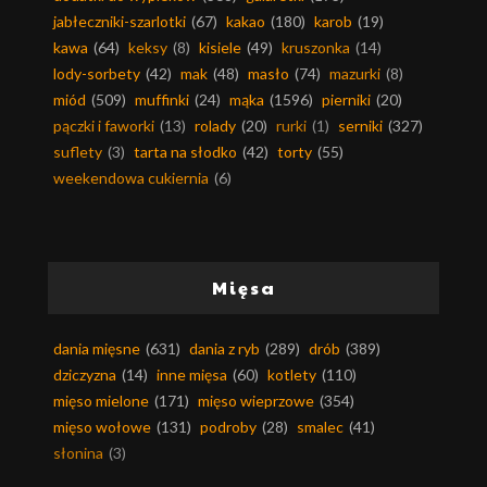
jabłeczniki-szarlotki
(67)
kakao
(180)
karob
(19)
kawa
(64)
keksy
(8)
kisiele
(49)
kruszonka
(14)
lody-sorbety
(42)
mak
(48)
masło
(74)
mazurki
(8)
miód
(509)
muffinki
(24)
mąka
(1596)
pierniki
(20)
pączki i faworki
(13)
rolady
(20)
rurki
(1)
serniki
(327)
suflety
(3)
tarta na słodko
(42)
torty
(55)
weekendowa cukiernia
(6)
Mięsa
dania mięsne
(631)
dania z ryb
(289)
drób
(389)
dziczyzna
(14)
inne mięsa
(60)
kotlety
(110)
mięso mielone
(171)
mięso wieprzowe
(354)
mięso wołowe
(131)
podroby
(28)
smalec
(41)
słonina
(3)