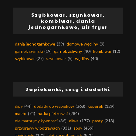
Szybkowar, szynkowar,
kombiwar, dania
jednogarnkowe, air fryer
dania jednogarnkowe
(39)
domowe wędliny
(9)
garnek rzymski
(19)
garnek żeliwny
(40)
kombiwar
(12)
szybkowar
(27)
szynkowar
(5)
wędliny
(40)
Zapiekanki, sosy i dodatki
dipy
(44)
dodatki do wypieków
(368)
koperek
(129)
masło
(74)
natka pietruszki
(284)
nie marnujmy żywności
(36)
oliwa
(177)
pasty
(213)
przyprawy w potrawach
(831)
sosy
(459)
zapiekanki
(121)
zioła w potrawach
(870)