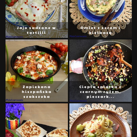
Jajo sadzone w
Omlet z serem i
tortilli
kiełbasą
Zapiekana
Ciepła sałatka z
hiszpańska
czarnym ryżem,
szakszuka
pieczark...