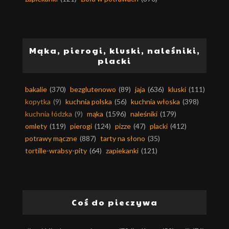
Mąka, pierogi, kluski, naleśniki,
placki
bakalie
(370)
bezglutenowo
(89)
jaja
(636)
kluski
(111)
kopytka
(9)
kuchnia polska
(56)
kuchnia włoska
(398)
kuchnia łódzka
(9)
mąka
(1596)
naleśniki
(179)
omlety
(119)
pierogi
(124)
pizze
(47)
placki
(412)
potrawy mączne
(887)
tarty na słono
(35)
tortille-wrabsy-pity
(64)
zapiekanki
(121)
Coś do pieczywa