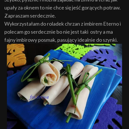
upały za oknem to nie chce się jeść gorących potraw.
Zapraszam serdecznie.
Wykorzystałam do roladek chrzan z imbirem Eterno i
polecam go serdecznie bo nie jest taki ostry a ma
fajny imbirowy posmak, pasujący idealnie do szynki.