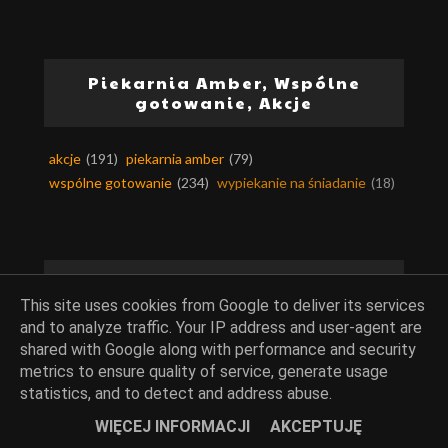
Piekarnia Amber, Wspólne
gotowanie, Akcje
akcje
(191)
piekarnia amber
(79)
wspólne gotowanie
(234)
wypiekanie na śniadanie
(18)
Okazje i różności
This site uses cookies from Google to deliver its services
and to analyze traffic. Your IP address and user-agent are
boże narodzenie
(213)
czekolada
(258)
shared with Google along with performance and security
dania z mikrofali
(13)
domowe pieczywo
(786)
metrics to ensure quality of service, generate usage
domowe sery
(17)
domowe wędliny
(9)
statistics, and to detect and address abuse.
domowy ocet
(5)
filmiki na blogu
(37)
WIĘCEJ INFORMACJI
AKCEPTUJĘ
filmowo-książkowe przepisy
(63)
formuła 1
(16)