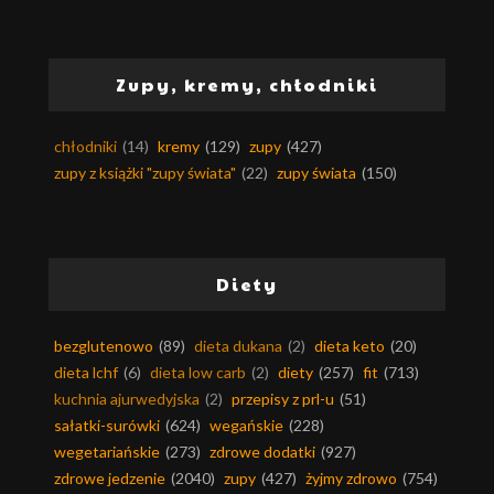
Zupy, kremy, chłodniki
chłodniki
(14)
kremy
(129)
zupy
(427)
zupy z książki "zupy świata"
(22)
zupy świata
(150)
Diety
bezglutenowo
(89)
dieta dukana
(2)
dieta keto
(20)
dieta lchf
(6)
dieta low carb
(2)
diety
(257)
fit
(713)
kuchnia ajurwedyjska
(2)
przepisy z prl-u
(51)
sałatki-surówki
(624)
wegańskie
(228)
wegetariańskie
(273)
zdrowe dodatki
(927)
zdrowe jedzenie
(2040)
zupy
(427)
żyjmy zdrowo
(754)