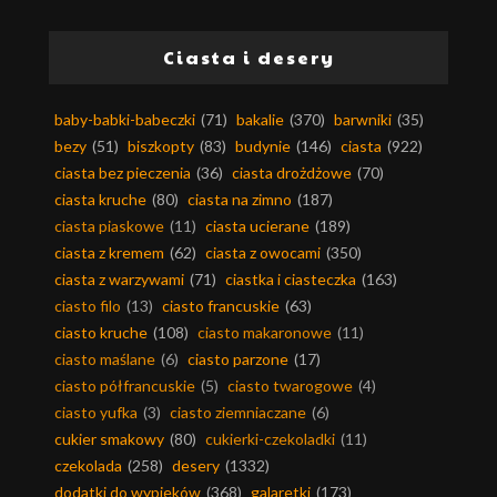
Ciasta i desery
baby-babki-babeczki
(71)
bakalie
(370)
barwniki
(35)
bezy
(51)
biszkopty
(83)
budynie
(146)
ciasta
(922)
ciasta bez pieczenia
(36)
ciasta drożdżowe
(70)
ciasta kruche
(80)
ciasta na zimno
(187)
ciasta piaskowe
(11)
ciasta ucierane
(189)
ciasta z kremem
(62)
ciasta z owocami
(350)
ciasta z warzywami
(71)
ciastka i ciasteczka
(163)
ciasto filo
(13)
ciasto francuskie
(63)
ciasto kruche
(108)
ciasto makaronowe
(11)
ciasto maślane
(6)
ciasto parzone
(17)
ciasto półfrancuskie
(5)
ciasto twarogowe
(4)
ciasto yufka
(3)
ciasto ziemniaczane
(6)
cukier smakowy
(80)
cukierki-czekoladki
(11)
czekolada
(258)
desery
(1332)
dodatki do wypieków
(368)
galaretki
(173)