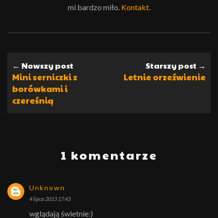
mi bardzo miło.
Kontakt
.
← Nowszy post
Starszy post →
Mini serniczki z
Letnie orzeźwienie
borówkami i
czereśnią
1 komentarze
Unknown
4 lipca 2013 17:43
wglądają świetnie:)