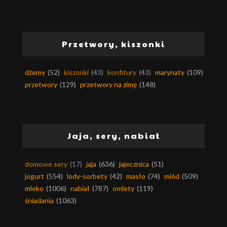
Przetwory, kiszonki
dżemy
(52)
kiszonki
(43)
konfitury
(43)
marynaty
(109)
przetwory
(129)
przetwory na zimę
(148)
Jaja, sery, nabiał
domowe sery
(17)
jaja
(636)
jajecznica
(51)
jogurt
(554)
lody-sorbety
(42)
masło
(74)
miód
(509)
mleko
(1006)
nabiał
(787)
omlety
(119)
śniadania
(1063)