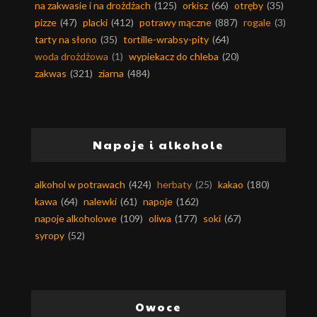
na zakwasie i na drożdżach
(125)
orkisz
(66)
otręby
(35)
pizze
(47)
placki
(412)
potrawy mączne
(887)
rogale
(3)
tarty na słono
(35)
tortille-wrabsy-pity
(64)
woda drożdżowa
(1)
wypiekacz do chleba
(20)
zakwas
(321)
ziarna
(484)
Napoje i alkohole
alkohol w potrawach
(424)
herbaty
(25)
kakao
(180)
kawa
(64)
nalewki
(61)
napoje
(162)
napoje alkoholowe
(109)
oliwa
(177)
soki
(67)
syropy
(52)
Owoce