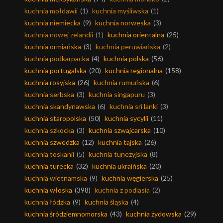
kuchnia mołdawii
(1)
kuchnia myśliwska
(1)
kuchnia niemiecka
(9)
kuchnia norweska
(3)
kuchnia nowej zelandii
(1)
kuchnia orientalna
(25)
kuchnia ormiańska
(3)
kuchnia peruwiańska
(2)
kuchnia podkarpacka
(4)
kuchnia polska
(56)
kuchnia portugalska
(20)
kuchnia regionalna
(158)
kuchnia rosyjska
(26)
kuchnia rumuńska
(6)
kuchnia serbska
(3)
kuchnia singapuru
(3)
kuchnia skandynawska
(6)
kuchnia sri lanki
(3)
kuchnia staropolska
(50)
kuchnia sycylii
(11)
kuchnia szkocka
(3)
kuchnia szwajcarska
(10)
kuchnia szwedzka
(12)
kuchnia tajska
(26)
kuchnia toskanii
(5)
kuchnia tunezyjska
(8)
kuchnia turecka
(32)
kuchnia ukraińska
(20)
kuchnia wietnamska
(9)
kuchnia węgierska
(25)
kuchnia włoska
(398)
kuchnia z podlasia
(2)
kuchnia łódzka
(9)
kuchnia śląska
(4)
kuchnia śródziemnomorska
(43)
kuchnia żydowska
(29)