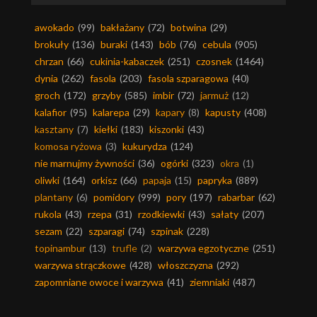
awokado
(99)
bakłażany
(72)
botwina
(29)
brokuły
(136)
buraki
(143)
bób
(76)
cebula
(905)
chrzan
(66)
cukinia-kabaczek
(251)
czosnek
(1464)
dynia
(262)
fasola
(203)
fasola szparagowa
(40)
groch
(172)
grzyby
(585)
imbir
(72)
jarmuż
(12)
kalafior
(95)
kalarepa
(29)
kapary
(8)
kapusty
(408)
kasztany
(7)
kiełki
(183)
kiszonki
(43)
komosa ryżowa
(3)
kukurydza
(124)
nie marnujmy żywności
(36)
ogórki
(323)
okra
(1)
oliwki
(164)
orkisz
(66)
papaja
(15)
papryka
(889)
plantany
(6)
pomidory
(999)
pory
(197)
rabarbar
(62)
rukola
(43)
rzepa
(31)
rzodkiewki
(43)
sałaty
(207)
sezam
(22)
szparagi
(74)
szpinak
(228)
topinambur
(13)
trufle
(2)
warzywa egzotyczne
(251)
warzywa strączkowe
(428)
włoszczyzna
(292)
zapomniane owoce i warzywa
(41)
ziemniaki
(487)