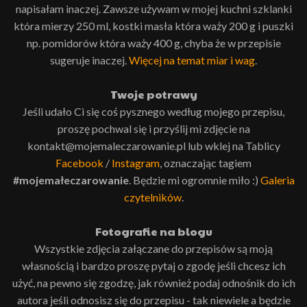
napisałam inaczej. Zawsze używam w mojej kuchni szklanki
która mierzy 250 ml, kostki masła która waży 200 g i puszki
np. pomidorów która waży 400 g, chyba że w przepisie
sugeruje inaczej.
Więcej na temat miar i wag
.
Twoje potrawy
Jeśli udało Ci się coś pysznego według mojego przepisu,
proszę pochwal się i przyślij mi zdjęcie na
kontakt@mojemaleczarowanie.pl lub wklej na Tablicy
Facebook
/
Instagram
, oznaczając tagiem
#mojemałeczarowanie
. Będzie mi ogromnie miło :)
Galeria
czytelników
.
Fotografie na blogu
Wszystkie zdjęcia załączane do przepisów są moją
własnością i bardzo proszę pytaj o zgodę jeśli chcesz ich
użyć, na pewno się zgodzę, jak również podaj odnośnik do ich
autora jeśli odnosisz się do przepisu - tak niewiele a będzie