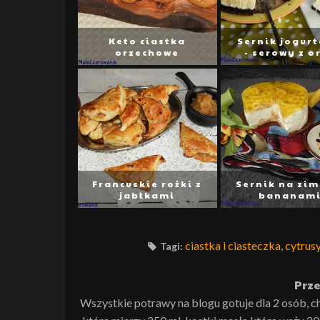
Keto ciastka
Sernik jogur
orzechowe
- serowy z o
Francuskie rożki z
Sernik na zim
jabłkami
bananam
ciastka i ciasteczka
,
cytrus
Tagi:
Prze
Wszystkie potrawy na blogu gotuje dla 2 osób, c