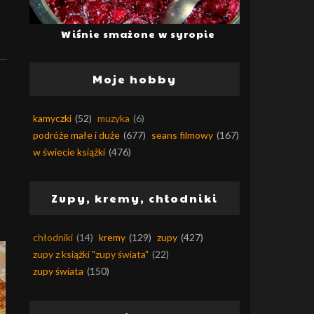
Wiśnie smażone w syropie
Moje hobby
kamyczki
(52)
muzyka
(6)
podróże małe i duże
(677)
seans filmowy
(167)
w świecie książki
(476)
Zupy, kremy, chłodniki
chłodniki
(14)
kremy
(129)
zupy
(427)
zupy z książki "zupy świata"
(22)
zupy świata
(150)