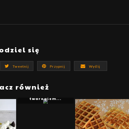
odziel się
Tweetnij
Przypnij
Wyślij
acz również
Soczniki - kruche
ciastka z
twarogiem...