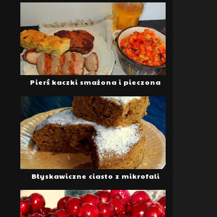
Pierś kaczki smażona i pieczona
Błyskawiczne ciasto z mikrofali