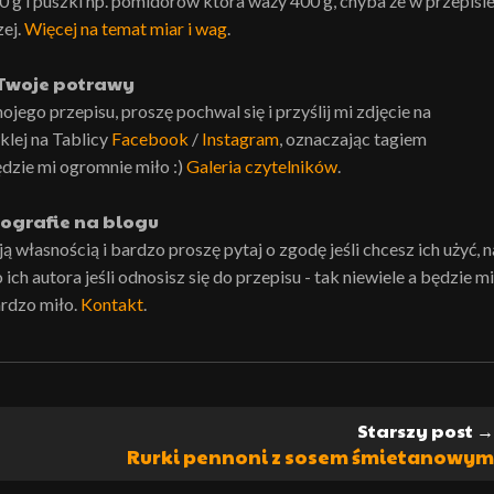
0 g i puszki np. pomidorów która waży 400 g, chyba że w przepisi
zej.
Więcej na temat miar i wag
.
Twoje potrawy
ojego przepisu, proszę pochwal się i przyślij mi zdjęcie na
lej na Tablicy
Facebook
/
Instagram
, oznaczając tagiem
ędzie mi ogromnie miło :)
Galeria czytelników
.
ografie na blogu
własnością i bardzo proszę pytaj o zgodę jeśli chcesz ich użyć, n
ch autora jeśli odnosisz się do przepisu - tak niewiele a będzie mi
rdzo miło.
Kontakt
.
Starszy post →
Rurki pennoni z sosem śmietanowym