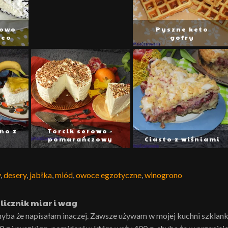
towo
Pyszne keto
reo
gofry
no z
Torcik serowo -
i
pomarańczowy
Ciasto z wiśniami
y
,
desery
,
jabłka
,
miód
,
owoce egzotyczne
,
winogrono
licznik miar i wag
hyba że napisałam inaczej. Zawsze używam w mojej kuchni szklank