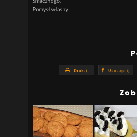
Smacznego.
Pomysł własny.
P
Drukuj
Udostępnij
Zob