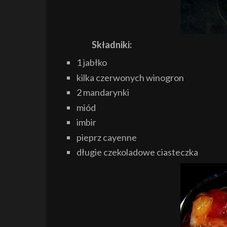
Składniki:
1 jabłko
kilka czerwonych winogron
2 mandarynki
miód
imbir
pieprz cayenne
długie czekoladowe ciasteczka