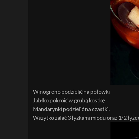
Winogrono podzielić na połówki
Jabłko pokroić w grubą kostkę
Mandarynki podzielić na cząstki.
Wszytko zalać 3 łyżkami miodu oraz 1/2 łyżec