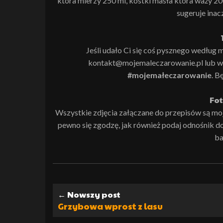
która mierzy 250 ml, kostki masła która waży 20
sugeruje inac
Jeśli udało Ci się coś pysznego według m
kontakt@mojemaleczarowanie.pl lub wk
#mojemałeczarowanie
. B
Fot
Wszystkie zdjęcia załączane do przepisów są moją 
pewno się zgodzę, jak również podaj odnośnik do i
ba
← Nowszy post
Grzybowa wprost z lasu