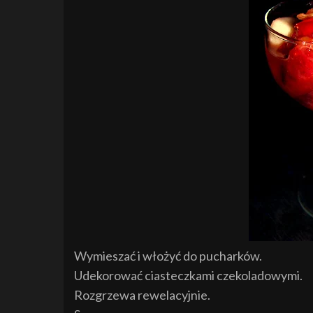
Wymieszać i włożyć do pucharków.
Udekorować ciasteczkami czekoladowymi.
Rozgrzewa rewelacyjnie.