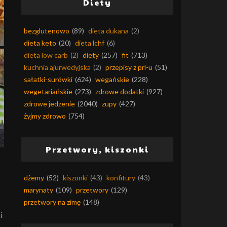
Diety
bezglutenowo
(89)
dieta dukana
(2)
dieta keto
(20)
dieta lchf
(6)
dieta low carb
(2)
diety
(257)
fit
(713)
kuchnia ajurwedyjska
(2)
przepisy z prl-u
(51)
sałatki-surówki
(624)
wegańskie
(228)
wegetariańskie
(273)
zdrowe dodatki
(927)
zdrowe jedzenie
(2040)
zupy
(427)
żyjmy zdrowo
(754)
Przetwory, kiszonki
dżemy
(52)
kiszonki
(43)
konfitury
(43)
marynaty
(109)
przetwory
(129)
przetwory na zimę
(148)
i