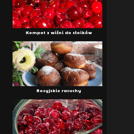
Kompot z wiśni do słoików
Rosyjskie racuchy