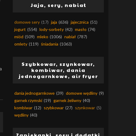
e
Jaja, sery, nabiał
domowe sery
(17)
jaja
(636)
jajecznica
(51)
jogurt
(554)
lody-sorbety
(42)
masło
(74)
miód
(509)
mleko
(1006)
nabiał
(787)
omlety
(119)
śniadania
(1063)
Szybkowar, szynkowar,
a
kombiwar, dania
jednogarnkowe, air fryer
dania jednogarnkowe
(39)
domowe wędliny
(9)
garnek rzymski
(19)
garnek żeliwny
(40)
kombiwar
(12)
szybkowar
(27)
szynkowar
(5)
wędliny
(40)
Zapiekanki, sosy i dodatki