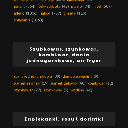
jogurt
(554)
lody-sorbety
(42)
masło
(74)
miód
(509)
mleko
(1006)
nabiał
(787)
omlety
(119)
śniadania
(1063)
Szybkowar, szynkowar,
kombiwar, dania
jednogarnkowe, air fryer
dania jednogarnkowe
(39)
domowe wędliny
(9)
garnek rzymski
(19)
garnek żeliwny
(40)
kombiwar
(12)
szybkowar
(27)
szynkowar
(5)
wędliny
(40)
Zapiekanki, sosy i dodatki