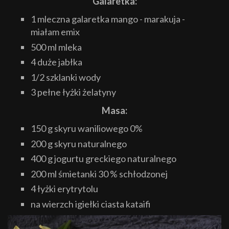
Galaretka:
1 mleczna galaretka mango - marakuja -
miałam emix
500 ml mleka
4 duże jabłka
1/2 szklanki wody
3 pełne łyżki żelatyny
Masa:
150 g skyru waniliowego 0%
200 g skyru naturalnego
400 g jogurtu greckiego naturalnego
200 ml śmietanki 30 % schłodzonej
4 łyżki erytrytolu
na wierzch igiełki ciasta kataifi