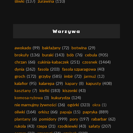
śliwki
(137)
żurawina
(110)
Warzywa
awokado
(99)
bakłażany
(72)
botwina
(29)
brokuły
(136)
buraki
(143)
bób
(76)
cebula
(905)
chrzan
(66)
cukinia-kabaczek
(251)
czosnek
(1464)
dynia
(262)
fasola
(203)
fasola szparagowa
(40)
groch
(172)
grzyby
(585)
imbir
(72)
jarmuż
(12)
kalafior
(95)
kalarepa
(29)
kapary
(8)
kapusty
(408)
kasztany
(7)
kiełki
(183)
kiszonki
(43)
komosa ryżowa
(3)
kukurydza
(124)
nie marnujmy żywności
(36)
ogórki
(323)
okra
(1)
oliwki
(164)
orkisz
(66)
papaja
(15)
papryka
(889)
plantany
(6)
pomidory
(999)
pory
(197)
rabarbar
(62)
rukola
(43)
rzepa
(31)
rzodkiewki
(43)
sałaty
(207)