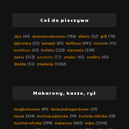
Coś do pieczywa
dipy
(44)
domowe pieczywo
(786)
dżemy
(52)
grill
(74)
jajecznica
(51)
kanapki
(85)
kiełbasa
(441)
kiszonki
(43)
konfitury
(43)
kotlety
(110)
marynaty
(109)
pasty
(213)
pasztety
(37)
smalec
(41)
wędliny
(40)
śledzie
(51)
śniadania
(1063)
Makarony, kasze, ryż
bezglutenowo
(89)
dania jednogarnkowe
(39)
kasze
(334)
kuchnia azjatycka
(99)
kuchnia chińska
(58)
kuchnia włoska
(398)
makarony
(463)
mąka
(1596)