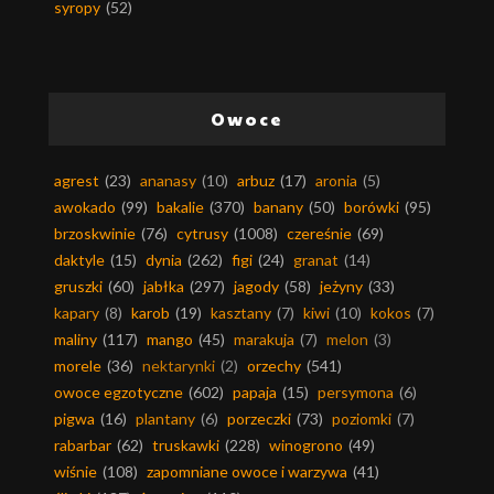
syropy
(52)
Owoce
agrest
(23)
ananasy
(10)
arbuz
(17)
aronia
(5)
awokado
(99)
bakalie
(370)
banany
(50)
borówki
(95)
brzoskwinie
(76)
cytrusy
(1008)
czereśnie
(69)
daktyle
(15)
dynia
(262)
figi
(24)
granat
(14)
gruszki
(60)
jabłka
(297)
jagody
(58)
jeżyny
(33)
kapary
(8)
karob
(19)
kasztany
(7)
kiwi
(10)
kokos
(7)
maliny
(117)
mango
(45)
marakuja
(7)
melon
(3)
morele
(36)
nektarynki
(2)
orzechy
(541)
owoce egzotyczne
(602)
papaja
(15)
persymona
(6)
pigwa
(16)
plantany
(6)
porzeczki
(73)
poziomki
(7)
rabarbar
(62)
truskawki
(228)
winogrono
(49)
wiśnie
(108)
zapomniane owoce i warzywa
(41)