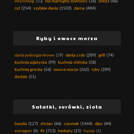
młynomag
(10)
nie marnujmy żywności
(36)
orkisz
(66)
ryż
(254)
szybkie dania
(1503)
ziarna
(484)
Ryby i owoce morza
dania jednogarnkowe
(39)
dania z ryb
(289)
grill
(74)
kuchnia azjatycka
(99)
kuchnia chińska
(58)
kuchnia grecka
(56)
owoce morza
(262)
ryby
(289)
śledzie
(51)
Sałatki, surówki, zioła
bazylia
(127)
chrzan
(66)
czosnek
(1464)
dipy
(44)
estragon
(8)
fit
(713)
herbaty
(25)
hyzop
(1)