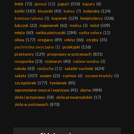
imbir
(72)
jarmuż
(12)
jogurt
(554)
kapary
(8)
kiełki
(183)
kiszonki
(43)
kokos
(7)
kolendra
(124)
komosa ryżowa
(3)
koperek
(129)
kwiatożercy
(106)
lubczyk
(22)
majeranek
(62)
melisa
(3)
miód
(509)
mięta
(60)
natka pietruszki
(284)
natka selera
(12)
oliwa
(177)
oregano
(89)
orkisz
(66)
otręby
(35)
pachnotka zwyczajna
(1)
przekąski
(126)
przetwory
(129)
przyprawy w potrawach
(831)
roszponka
(23)
rozmaryn
(40)
rukiew wodna
(3)
rukola
(43)
rzeżucha
(11)
sałatki-surówki
(624)
sałaty
(207)
sezam
(22)
szałwia
(6)
szczaw krwisty
(3)
szczypiorek
(177)
tymianek
(85)
zapomniane owoce i warzywa
(41)
ziarna
(484)
zioła i przyprawy
(58)
zioła prowansalskie
(17)
zioła w potrawach
(870)