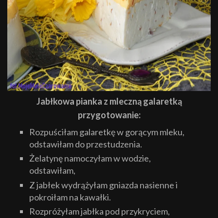
Jabłkowa pianka z mleczną galaretką
przygotowanie:
Rozpuściłam galaretkę w gorącym mleku,
odstawiłam do przestudzenia.
Żelatynę namoczyłam w wodzie,
odstawiłam,
Z jabłek wydrążyłam gniazda nasienne i
pokroiłam na kawałki.
Rozpróżyłam jabłka pod przykryciem,