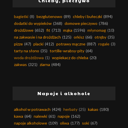
Chleby, pieczywo
bagietki
(8)
bezglutenowo
(89)
chleby i bułeczki
(894)
dodatki do wypieków
(368)
domowe pieczywo
(786)
drożdżowe
(652)
fit
(713)
mąka
(1596)
młynomag
(10)
na zakwasie i na drożdżach
(125)
orkisz
(66)
otręby
(35)
pizze
(47)
placki
(412)
potrawy mączne
(887)
rogale
(3)
tarty na słono
(35)
tortille-wrabsy-pity
(64)
woda drożdżowa
(1)
wypiekacz do chleba
(20)
zakwas
(321)
ziarna
(484)
Napoje i alkohole
alkohol w potrawach
(424)
herbaty
(25)
kakao
(180)
kawa
(64)
nalewki
(61)
napoje
(162)
napoje alkoholowe
(109)
oliwa
(177)
soki
(67)