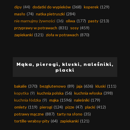
dipy
(44)
dodatki do wypieków
(368)
koperek
(129)
masło
(74)
natka pietruszki
(284)
nie marnujmy żywności
(36)
oliwa
(177)
pasty
(213)
przyprawy w potrawach
(831)
sosy
(459)
zapiekanki
(121)
zioła w potrawach
(870)
Mąka, pierogi, kluski, naleśniki,
placki
bakalie
(370)
bezglutenowo
(89)
jaja
(636)
kluski
(111)
kopytka
(9)
kuchnia polska
(56)
kuchnia włoska
(398)
kuchnia łódzka
(9)
mąka
(1596)
naleśniki
(179)
omlety
(119)
pierogi
(124)
pizze
(47)
placki
(412)
potrawy mączne
(887)
tarty na słono
(35)
tortille-wrabsy-pity
(64)
zapiekanki
(121)