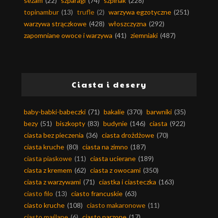
sezam
(22)
szparagi
(74)
szpinak
(228)
topinambur
(13)
trufle
(2)
warzywa egzotyczne
(251)
warzywa strączkowe
(428)
włoszczyzna
(292)
zapomniane owoce i warzywa
(41)
ziemniaki
(487)
Ciasta i desery
baby-babki-babeczki
(71)
bakalie
(370)
barwniki
(35)
bezy
(51)
biszkopty
(83)
budynie
(146)
ciasta
(922)
ciasta bez pieczenia
(36)
ciasta drożdżowe
(70)
ciasta kruche
(80)
ciasta na zimno
(187)
ciasta piaskowe
(11)
ciasta ucierane
(189)
ciasta z kremem
(62)
ciasta z owocami
(350)
ciasta z warzywami
(71)
ciastka i ciasteczka
(163)
ciasto filo
(13)
ciasto francuskie
(63)
ciasto kruche
(108)
ciasto makaronowe
(11)
ciasto maślane
(6)
ciasto parzone
(17)