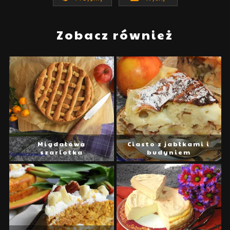
Zobacz również
Migdałowa
Ciasto z jabłkami i
szarlotka
budyniem