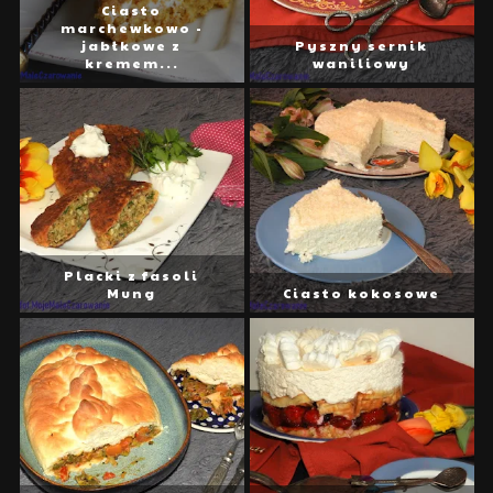
Ciasto
marchewkowo -
jabłkowe z
Pyszny sernik
kremem...
waniliowy
Placki z fasoli
Mung
Ciasto kokosowe