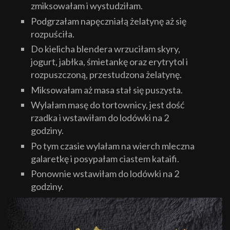
zmiksowałam i wystudziłam.
Podgrzałam napęczniałą żelatynę aż się
rozpuściła.
Do kielicha blendera wrzuciłam skyry,
jogurt, jabłka, śmietankę oraz erytrytol i
rozpuszczoną, przestudzona żelatynę.
Miksowałam aż masa stał się puszysta.
Wylałam masę do tortownicy, jest dość
rzadka i wstawiłam do lodówki na 2
godziny.
Po tym czasie wylałam na wierch mleczna
galaretkę i posypałam ciastem kataifi.
Ponownie wstawiłam do lodówki na 2
godziny.