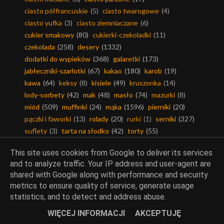
ciasto półfrancuskie
(5)
ciasto twarogowe
(4)
ciasto yufka
(3)
ciasto ziemniaczane
(6)
cukier smakowy
(80)
cukierki-czekoladki
(11)
czekolada
(258)
desery
(1332)
dodatki do wypieków
(368)
galaretki
(173)
jabłeczniki-szarlotki
(67)
kakao
(180)
karob
(19)
kawa
(64)
keksy
(8)
kisiele
(49)
kruszonka
(14)
lody-sorbety
(42)
mak
(48)
masło
(74)
mazurki
(8)
miód
(509)
muffinki
(24)
mąka
(1596)
pierniki
(20)
pączki i faworki
(13)
rolady
(20)
rurki
(1)
serniki
(327)
suflety
(3)
tarta na słodko
(42)
torty
(55)
weekendowa cukiernia
(6)
This site uses cookies from Google to deliver its services
and to analyze traffic. Your IP address and user-agent are
shared with Google along with performance and security
metrics to ensure quality of service, generate usage
Mięsa
statistics, and to detect and address abuse.
WIĘCEJ INFORMACJI
AKCEPTUJĘ
dania mięsne
(631)
dania z ryb
(289)
drób
(389)