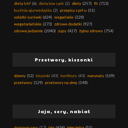
dieta lchf
(6)
dieta low carb
(2)
diety
(257)
fit
(713)
kuchnia ajurwedyjska
(2)
przepisy z prl-u
(51)
sałatki-surówki
(624)
wegańskie
(228)
wegetariańskie
(273)
zdrowe dodatki
(927)
zdrowe jedzenie
(2040)
zupy
(427)
żyjmy zdrowo
(754)
Przetwory, kiszonki
dżemy
(52)
kiszonki
(43)
konfitury
(43)
marynaty
(109)
przetwory
(129)
przetwory na zimę
(148)
Jaja, sery, nabiał
domowe sery
(17)
jaja
(636)
jajecznica
(51)