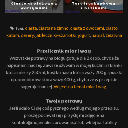
Ciasto drożdżowe z
Tort truskawkowy
warzywami
z bezikami
ciasta
,
ciasta na zimno
,
ciasta z owocami
,
ciasto
Tagi:
kataifi
,
desery
,
jabłeczniki-szarlotki
,
jogurt
,
nabiał
,
żelatyna
Przelicznik miar i wag
Wszystkie potrawy na blogu gotuje dla 2 osób, chyba że
napisałam inaczej. Zawsze używam w mojej kuchni szklanki
która mierzy 250 ml, kostki masła która waży 200 g i puszki
np. pomidorów która waży 400 g, chyba że w przepisie
sugeruje inaczej.
Więcej na temat miar i wag
.
Twoje potrawy
Jeśli udało Ci się coś pysznego według mojego przepisu,
proszę pochwal się i przyślij mi zdjęcie na
kontakt@mojemaleczarowanie.pl lub wklej na Tablicy