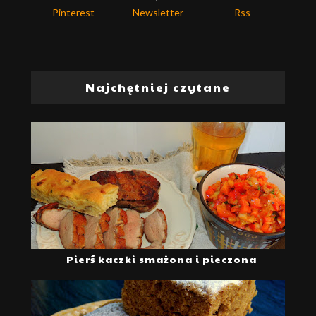
Pinterest
Newsletter
Rss
Najchętniej czytane
Pierś kaczki smażona i pieczona