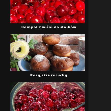
Kompot z wiśni do słoików
Rosyjskie racuchy