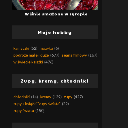
Wiśnie smażone w syropie
Moje hobby
kamyczki
(52)
muzyka
(6)
podróże małe i duże
(677)
seans filmowy
(167)
w świecie książki
(476)
Zupy, kremy, chłodniki
chłodniki
(14)
kremy
(129)
zupy
(427)
zupy z książki "zupy świata"
(22)
zupy świata
(150)