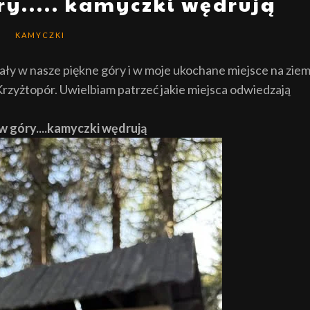
ry..... kamyczki wędrują
KAMYCZKI
ały w nasze piękne góry i w moje ukochane miejsce na ziem
rzyżtopór. Uwielbiam patrzeć jakie miejsca odwiedzają
 w góry....kamyczki wędrują