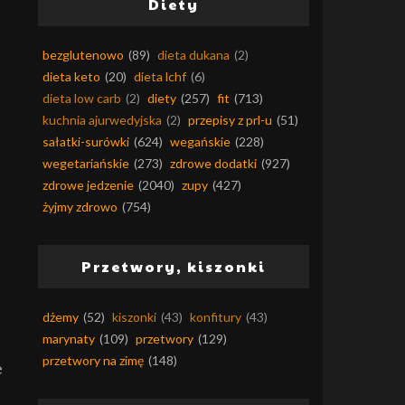
Diety
bezglutenowo
(89)
dieta dukana
(2)
dieta keto
(20)
dieta lchf
(6)
dieta low carb
(2)
diety
(257)
fit
(713)
kuchnia ajurwedyjska
(2)
przepisy z prl-u
(51)
sałatki-surówki
(624)
wegańskie
(228)
wegetariańskie
(273)
zdrowe dodatki
(927)
zdrowe jedzenie
(2040)
zupy
(427)
żyjmy zdrowo
(754)
Przetwory, kiszonki
dżemy
(52)
kiszonki
(43)
konfitury
(43)
marynaty
(109)
przetwory
(129)
przetwory na zimę
(148)
e