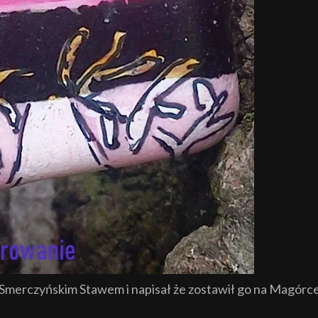
 Smerczyńskim Stawem i napisał że zostawił go na Magórc