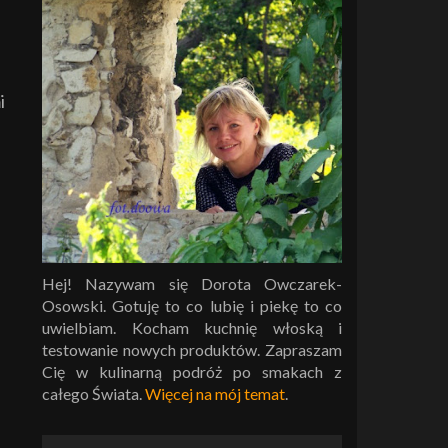
i
Hej! Nazywam się Dorota Owczarek-
Osowski. Gotuję to co lubię i piekę to co
uwielbiam. Kocham kuchnię włoską i
testowanie nowych produktów. Zapraszam
Cię w kulinarną podróż po smakach z
całego Świata.
Więcej na mój temat
.