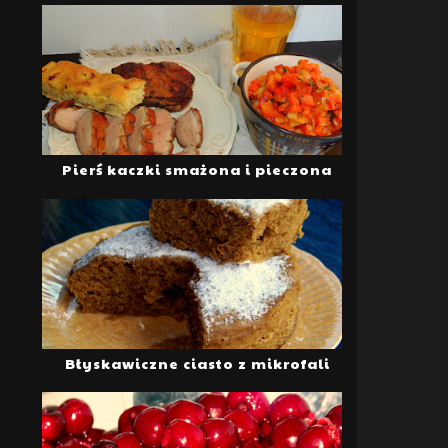
Pierś kaczki smażona i pieczona
Błyskawiczne ciasto z mikrofali