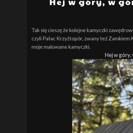
Hej w góry, w gó
Tak się cieszę że kolejne kamyczki zawędrow
czyli Pałac Krzyżtopór, zwany też Zamkiem K
moje malowane kamyczki.
Hej w góry,