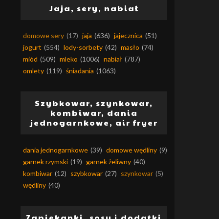
Jaja, sery, nabiał
domowe sery
(17)
jaja
(636)
jajecznica
(51)
jogurt
(554)
lody-sorbety
(42)
masło
(74)
miód
(509)
mleko
(1006)
nabiał
(787)
omlety
(119)
śniadania
(1063)
Szybkowar, szynkowar,
kombiwar, dania
jednogarnkowe, air fryer
dania jednogarnkowe
(39)
domowe wędliny
(9)
garnek rzymski
(19)
garnek żeliwny
(40)
kombiwar
(12)
szybkowar
(27)
szynkowar
(5)
wędliny
(40)
Zapiekanki, sosy i dodatki