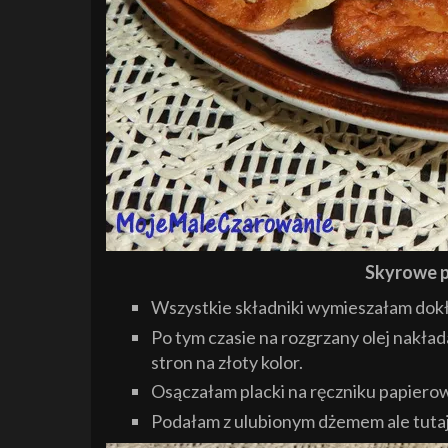
Skyrowe p
Wszystkie składniki wymieszałam dokła
Po tym czasie na rozgrzany olej nakład
stron na złoty kolor.
Osączałam placki na ręczniku papiero
Podałam z ulubionym dżemem ale tuta