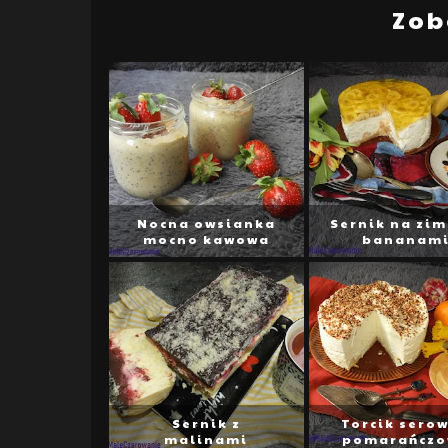
Zob
Nocna owsianka
Sernik na zim
mocno kawowa
bananam
Sernik z
Torcik serow
malinami
pomarańcz