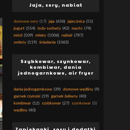
Jaja, sery, nabiał
domowe sery
(17)
jaja
(636)
jajecznica
(51)
jogurt
(554)
lody-sorbety
(42)
masło
(74)
miód
(509)
mleko
(1006)
nabiał
(787)
omlety
(119)
śniadania
(1063)
Szybkowar, szynkowar,
kombiwar, dania
jednogarnkowe, air fryer
dania jednogarnkowe
(39)
domowe wędliny
(9)
garnek rzymski
(19)
garnek żeliwny
(40)
kombiwar
(12)
szybkowar
(27)
szynkowar
(5)
wędliny
(40)
Zapiekanki, sosy i dodatki