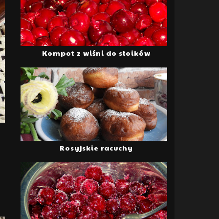
Kompot z wiśni do słoików
Rosyjskie racuchy