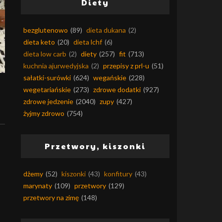
Diety
bezglutenowo
(89)
dieta dukana
(2)
dieta keto
(20)
dieta lchf
(6)
dieta low carb
(2)
diety
(257)
fit
(713)
kuchnia ajurwedyjska
(2)
przepisy z prl-u
(51)
sałatki-surówki
(624)
wegańskie
(228)
wegetariańskie
(273)
zdrowe dodatki
(927)
zdrowe jedzenie
(2040)
zupy
(427)
żyjmy zdrowo
(754)
Przetwory, kiszonki
dżemy
(52)
kiszonki
(43)
konfitury
(43)
marynaty
(109)
przetwory
(129)
przetwory na zimę
(148)