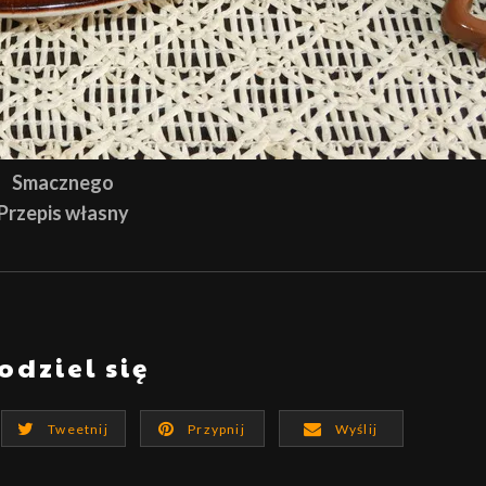
Smacznego
Przepis własny
odziel się
Tweetnij
Przypnij
Wyślij