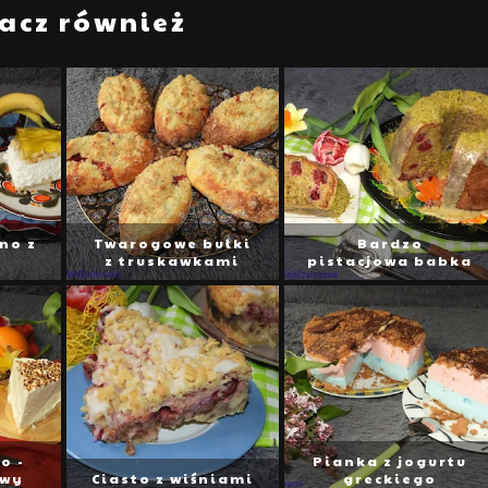
acz również
no z
Twarogowe bułki
Bardzo
i
z truskawkami
pistacjowa babka
o -
Pianka z jogurtu
owy
Ciasto z wiśniami
greckiego