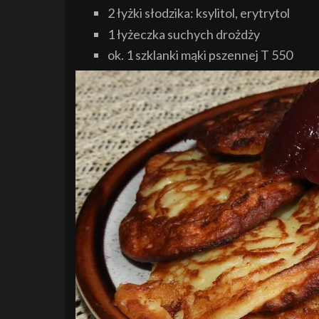
2 łyżki słodzika: ksylitol, erytrytol
1 łyżeczka suchych drożdży
ok. 1 szklanki mąki pszennej T 550