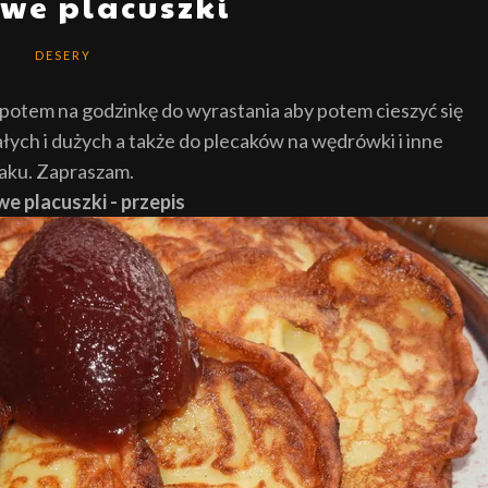
we placuszki
DESERY
a potem na godzinkę do wyrastania aby potem cieszyć się
ałych i dużych a także do plecaków na wędrówki i inne
maku. Zapraszam.
e placuszki - przepis