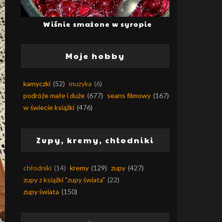
Wiśnie smażone w syropie
Moje hobby
kamyczki
(52)
muzyka
(6)
podróże małe i duże
(677)
seans filmowy
(167)
w świecie książki
(476)
Zupy, kremy, chłodniki
chłodniki
(14)
kremy
(129)
zupy
(427)
zupy z książki "zupy świata"
(22)
zupy świata
(150)