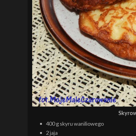
Skyrowe
400 g skyru waniliowego
2 jaja