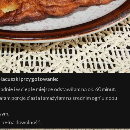
lacuszki przygotowanie:
dnie i w ciepłe miejsce odstawiłam na ok. 60 minut.
ałam porcje ciasta i smażyłam na średnim ogniu z obu
wym.
j pełna dowolność.