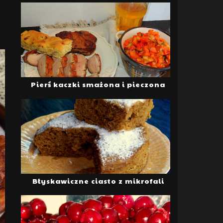
Pierś kaczki smażona i pieczona
Błyskawiczne ciasto z mikrofali