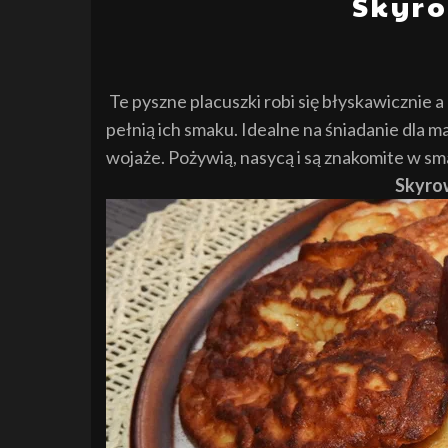
Skyro
Te pyszne placuszki robi się błyskawicznie 
pełnią ich smaku. Idealne na śniadanie dla m
wojaże. Pożywią, nasycą i są znakomite w s
Skyrow