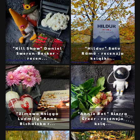
"Kill Show" Daniel
"Hildur" Satu
Sweren-Becker -
Rämö - recenzja
recen...
książki...
"Zimowa Księga
"Annie Bot" Sierra
Ludmiły" Anna
Greer - recenzja
Bichalska r...
ksią...