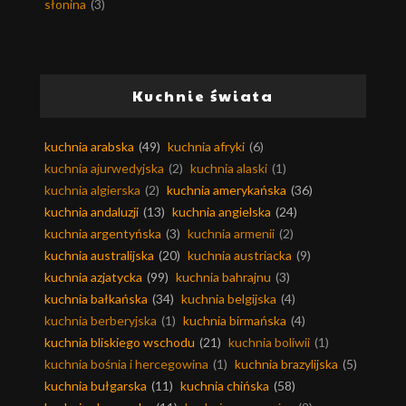
słonina
(3)
Kuchnie świata
kuchnia arabska
(49)
kuchnia afryki
(6)
kuchnia ajurwedyjska
(2)
kuchnia alaski
(1)
kuchnia algierska
(2)
kuchnia amerykańska
(36)
kuchnia andaluzji
(13)
kuchnia angielska
(24)
kuchnia argentyńska
(3)
kuchnia armenii
(2)
kuchnia australijska
(20)
kuchnia austriacka
(9)
kuchnia azjatycka
(99)
kuchnia bahrajnu
(3)
kuchnia bałkańska
(34)
kuchnia belgijska
(4)
kuchnia berberyjska
(1)
kuchnia birmańska
(4)
kuchnia bliskiego wschodu
(21)
kuchnia boliwii
(1)
kuchnia bośnia i hercegowina
(1)
kuchnia brazylijska
(5)
kuchnia bułgarska
(11)
kuchnia chińska
(58)