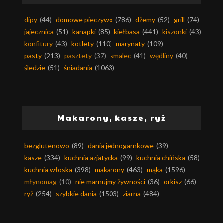
dipy
(44)
domowe pieczywo
(786)
dżemy
(52)
grill
(74)
jajecznica
(51)
kanapki
(85)
kiełbasa
(441)
kiszonki
(43)
konfitury
(43)
kotlety
(110)
marynaty
(109)
pasty
(213)
pasztety
(37)
smalec
(41)
wędliny
(40)
śledzie
(51)
śniadania
(1063)
Makarony, kasze, ryż
bezglutenowo
(89)
dania jednogarnkowe
(39)
kasze
(334)
kuchnia azjatycka
(99)
kuchnia chińska
(58)
kuchnia włoska
(398)
makarony
(463)
mąka
(1596)
młynomag
(10)
nie marnujmy żywności
(36)
orkisz
(66)
ryż
(254)
szybkie dania
(1503)
ziarna
(484)