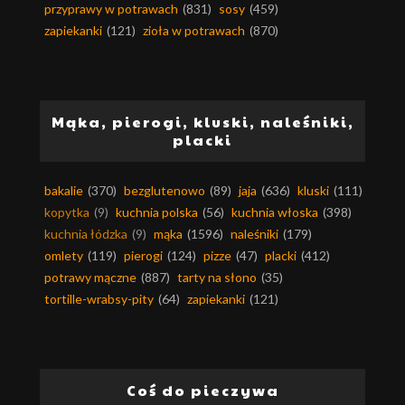
przyprawy w potrawach
(831)
sosy
(459)
zapiekanki
(121)
zioła w potrawach
(870)
Mąka, pierogi, kluski, naleśniki,
placki
bakalie
(370)
bezglutenowo
(89)
jaja
(636)
kluski
(111)
kopytka
(9)
kuchnia polska
(56)
kuchnia włoska
(398)
kuchnia łódzka
(9)
mąka
(1596)
naleśniki
(179)
omlety
(119)
pierogi
(124)
pizze
(47)
placki
(412)
potrawy mączne
(887)
tarty na słono
(35)
tortille-wrabsy-pity
(64)
zapiekanki
(121)
Coś do pieczywa