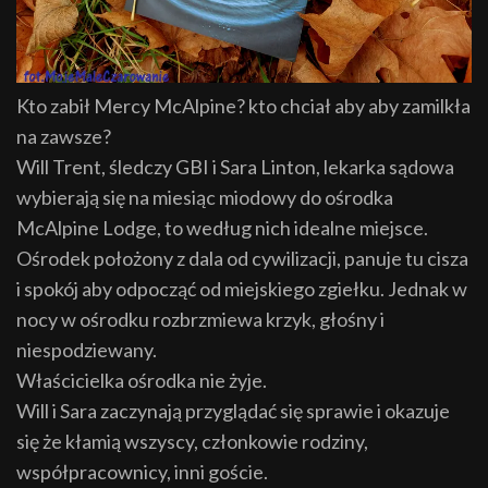
Kto zabił Mercy McAlpine? kto chciał aby aby zamilkła
na zawsze?
Will Trent, śledczy GBI i Sara Linton, lekarka sądowa
wybierają się na miesiąc miodowy do ośrodka
McAlpine Lodge, to według nich idealne miejsce.
Ośrodek położony z dala od cywilizacji, panuje tu cisza
i spokój aby odpocząć od miejskiego zgiełku. Jednak w
nocy w ośrodku rozbrzmiewa krzyk, głośny i
niespodziewany.
Właścicielka ośrodka nie żyje.
Will i Sara zaczynają przyglądać się sprawie i okazuje
się że kłamią wszyscy, członkowie rodziny,
współpracownicy, inni goście.