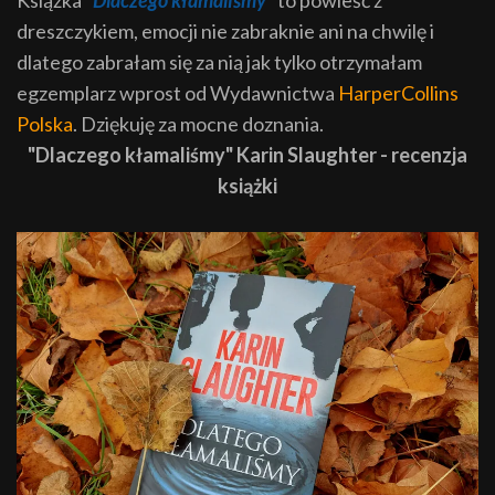
Książka
"Dlaczego kłamaliśmy"
to powieść z
dreszczykiem, emocji nie zabraknie ani na chwilę i
dlatego zabrałam się za nią jak tylko otrzymałam
egzemplarz wprost od Wydawnictwa
HarperCollins
Polska
. Dziękuję za mocne doznania.
"Dlaczego kłamaliśmy" Karin Slaughter - recenzja
książki