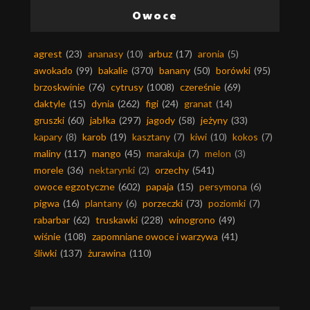
Owoce
agrest
(23)
ananasy
(10)
arbuz
(17)
aronia
(5)
awokado
(99)
bakalie
(370)
banany
(50)
borówki
(95)
brzoskwinie
(76)
cytrusy
(1008)
czereśnie
(69)
daktyle
(15)
dynia
(262)
figi
(24)
granat
(14)
gruszki
(60)
jabłka
(297)
jagody
(58)
jeżyny
(33)
kapary
(8)
karob
(19)
kasztany
(7)
kiwi
(10)
kokos
(7)
maliny
(117)
mango
(45)
marakuja
(7)
melon
(3)
morele
(36)
nektarynki
(2)
orzechy
(541)
owoce egzotyczne
(602)
papaja
(15)
persymona
(6)
pigwa
(16)
plantany
(6)
porzeczki
(73)
poziomki
(7)
rabarbar
(62)
truskawki
(228)
winogrono
(49)
wiśnie
(108)
zapomniane owoce i warzywa
(41)
śliwki
(137)
żurawina
(110)