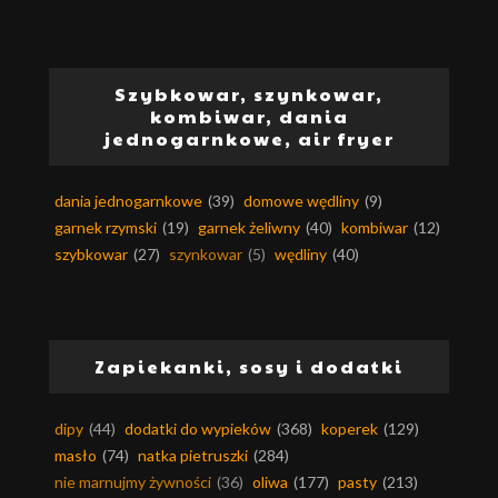
Szybkowar, szynkowar,
kombiwar, dania
jednogarnkowe, air fryer
dania jednogarnkowe
(39)
domowe wędliny
(9)
garnek rzymski
(19)
garnek żeliwny
(40)
kombiwar
(12)
szybkowar
(27)
szynkowar
(5)
wędliny
(40)
Zapiekanki, sosy i dodatki
dipy
(44)
dodatki do wypieków
(368)
koperek
(129)
masło
(74)
natka pietruszki
(284)
nie marnujmy żywności
(36)
oliwa
(177)
pasty
(213)