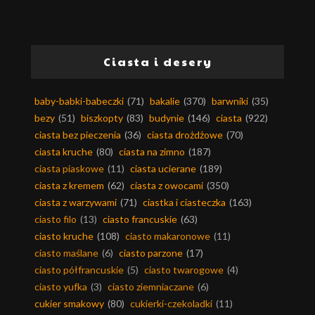
Ciasta i desery
baby-babki-babeczki
(71)
bakalie
(370)
barwniki
(35)
bezy
(51)
biszkopty
(83)
budynie
(146)
ciasta
(922)
ciasta bez pieczenia
(36)
ciasta drożdżowe
(70)
ciasta kruche
(80)
ciasta na zimno
(187)
ciasta piaskowe
(11)
ciasta ucierane
(189)
ciasta z kremem
(62)
ciasta z owocami
(350)
ciasta z warzywami
(71)
ciastka i ciasteczka
(163)
ciasto filo
(13)
ciasto francuskie
(63)
ciasto kruche
(108)
ciasto makaronowe
(11)
ciasto maślane
(6)
ciasto parzone
(17)
ciasto półfrancuskie
(5)
ciasto twarogowe
(4)
ciasto yufka
(3)
ciasto ziemniaczane
(6)
cukier smakowy
(80)
cukierki-czekoladki
(11)