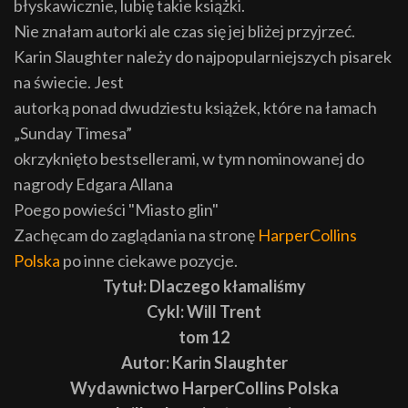
błyskawicznie, lubię takie książki.
Nie znałam autorki ale czas się jej bliżej przyjrzeć.
Karin Slaughter należy do najpopularniejszych pisarek
na świecie. Jest
autorką ponad dwudziestu książek, które na łamach
„Sunday Timesa”
okrzyknięto bestsellerami, w tym nominowanej do
nagrody Edgara Allana
Poego powieści "Miasto glin"
Zachęcam do zaglądania na stronę
HarperCollins
Polska
po inne ciekawe pozycje.
Tytuł: Dlaczego kłamaliśmy
Cykl: Will Trent
tom 12
Autor: Karin Slaughter
Wydawnictwo HarperCollins Polska