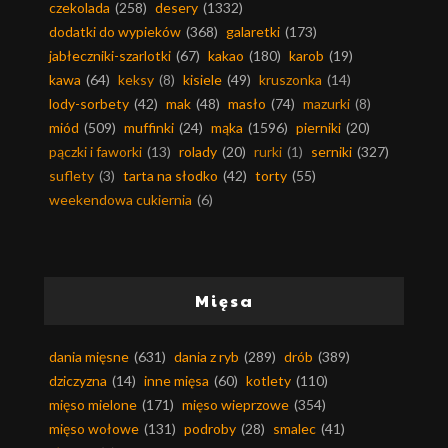
czekolada
(258)
desery
(1332)
dodatki do wypieków
(368)
galaretki
(173)
jabłeczniki-szarlotki
(67)
kakao
(180)
karob
(19)
kawa
(64)
keksy
(8)
kisiele
(49)
kruszonka
(14)
lody-sorbety
(42)
mak
(48)
masło
(74)
mazurki
(8)
miód
(509)
muffinki
(24)
mąka
(1596)
pierniki
(20)
pączki i faworki
(13)
rolady
(20)
rurki
(1)
serniki
(327)
suflety
(3)
tarta na słodko
(42)
torty
(55)
weekendowa cukiernia
(6)
Mięsa
dania mięsne
(631)
dania z ryb
(289)
drób
(389)
dziczyzna
(14)
inne mięsa
(60)
kotlety
(110)
mięso mielone
(171)
mięso wieprzowe
(354)
mięso wołowe
(131)
podroby
(28)
smalec
(41)