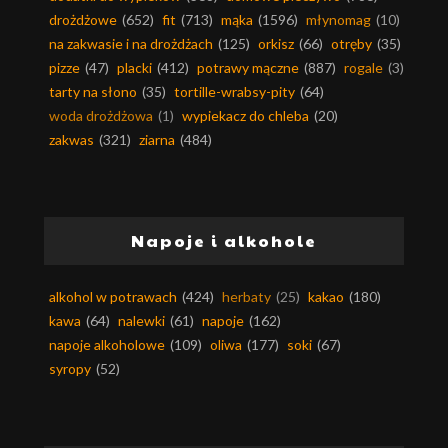
drożdżowe
(652)
fit
(713)
mąka
(1596)
młynomag
(10)
na zakwasie i na drożdżach
(125)
orkisz
(66)
otręby
(35)
pizze
(47)
placki
(412)
potrawy mączne
(887)
rogale
(3)
tarty na słono
(35)
tortille-wrabsy-pity
(64)
woda drożdżowa
(1)
wypiekacz do chleba
(20)
zakwas
(321)
ziarna
(484)
Napoje i alkohole
alkohol w potrawach
(424)
herbaty
(25)
kakao
(180)
kawa
(64)
nalewki
(61)
napoje
(162)
napoje alkoholowe
(109)
oliwa
(177)
soki
(67)
syropy
(52)