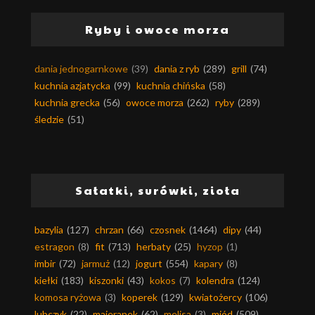
Ryby i owoce morza
dania jednogarnkowe
(39)
dania z ryb
(289)
grill
(74)
kuchnia azjatycka
(99)
kuchnia chińska
(58)
kuchnia grecka
(56)
owoce morza
(262)
ryby
(289)
śledzie
(51)
Sałatki, surówki, zioła
bazylia
(127)
chrzan
(66)
czosnek
(1464)
dipy
(44)
estragon
(8)
fit
(713)
herbaty
(25)
hyzop
(1)
imbir
(72)
jarmuż
(12)
jogurt
(554)
kapary
(8)
kiełki
(183)
kiszonki
(43)
kokos
(7)
kolendra
(124)
komosa ryżowa
(3)
koperek
(129)
kwiatożercy
(106)
lubczyk
(22)
majeranek
(62)
melisa
(3)
miód
(509)