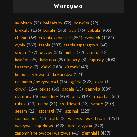
Warzywa
awokado
(99)
bakłażany
(72)
botwina
(29)
brokuły
(136)
buraki
(143)
bób
(76)
cebula
(905)
chrzan
(66)
cukinia-kabaczek
(251)
czosnek
(1464)
dynia
(262)
fasola
(203)
fasola szparagowa
(40)
groch
(172)
grzyby
(585)
imbir
(72)
jarmuż
(12)
kalafior
(95)
kalarepa
(29)
kapary
(8)
kapusty
(408)
kasztany
(7)
kiełki
(183)
kiszonki
(43)
komosa ryżowa
(3)
kukurydza
(124)
nie marnujmy żywności
(36)
ogórki
(323)
okra
(1)
oliwki
(164)
orkisz
(66)
papaja
(15)
papryka
(889)
plantany
(6)
pomidory
(999)
pory
(197)
rabarbar
(62)
rukola
(43)
rzepa
(31)
rzodkiewki
(43)
sałaty
(207)
sezam
(22)
szparagi
(74)
szpinak
(228)
topinambur
(13)
trufle
(2)
warzywa egzotyczne
(251)
warzywa strączkowe
(428)
włoszczyzna
(292)
zapomniane owoce i warzywa
(41)
ziemniaki
(487)