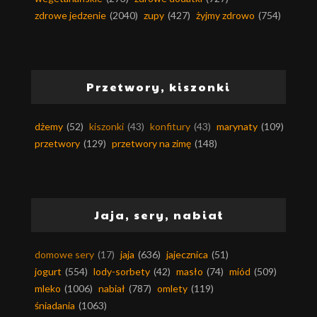
zdrowe jedzenie
(2040)
zupy
(427)
żyjmy zdrowo
(754)
Przetwory, kiszonki
dżemy
(52)
kiszonki
(43)
konfitury
(43)
marynaty
(109)
przetwory
(129)
przetwory na zimę
(148)
Jaja, sery, nabiał
domowe sery
(17)
jaja
(636)
jajecznica
(51)
jogurt
(554)
lody-sorbety
(42)
masło
(74)
miód
(509)
mleko
(1006)
nabiał
(787)
omlety
(119)
śniadania
(1063)