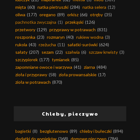
mięta
(60)
natka pietruszki
(284)
natka selera
(12)
oliwa
(177)
oregano
(89)
orkisz
(66)
otręby
(35)
pachnotka zwyczajna
(1)
przekąski
(126)
przetwory
(129)
przyprawy w potrawach
(831)
roszponka
(23)
rozmaryn
(40)
rukiew wodna
(3)
rukola
(43)
rzeżucha
(11)
sałatki-surówki
(624)
sałaty
(207)
sezam
(22)
szałwia
(6)
szczaw krwisty
(3)
szczypiorek
(177)
tymianek
(85)
zapomniane owoce i warzywa
(41)
ziarna
(484)
zioła i przyprawy
(58)
zioła prowansalskie
(17)
zioła w potrawach
(870)
Chleby, pieczywo
bagietki
(8)
bezglutenowo
(89)
chleby i bułeczki
(894)
dodatki do wypieków
(368)
domowe pieczywo
(786)