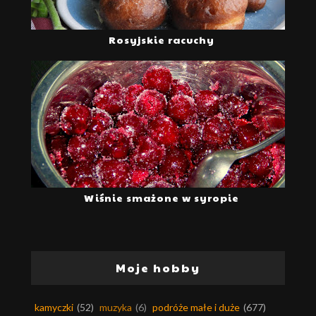
Rosyjskie racuchy
Wiśnie smażone w syropie
Moje hobby
kamyczki
(52)
muzyka
(6)
podróże małe i duże
(677)