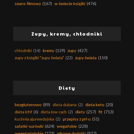
seans filmowy
(167)
w świecie książki
(476)
Zupy, kremy, chłodniki
chłodniki
(14)
kremy
(129)
zupy
(427)
zupy z książki "zupy świata"
(22)
zupy świata
(150)
Diety
bezglutenowo
(89)
dieta dukana
(2)
dieta keto
(20)
dieta lchf
(6)
dieta low carb
(2)
diety
(257)
fit
(713)
kuchnia ajurwedyjska
(2)
przepisy z prl-u
(51)
sałatki-surówki
(624)
wegańskie
(228)
wegetariańskie
(273)
zdrowe dodatki
(927)