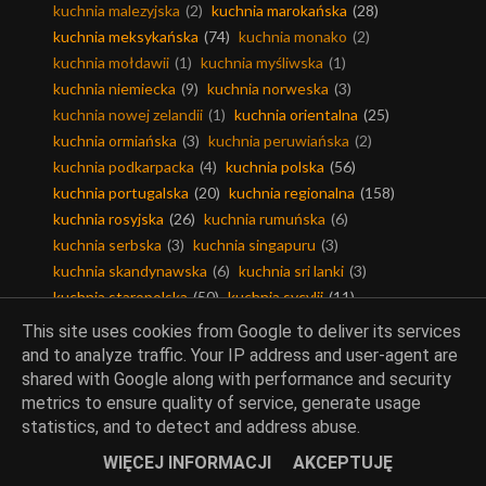
kuchnia malezyjska
(2)
kuchnia marokańska
(28)
kuchnia meksykańska
(74)
kuchnia monako
(2)
kuchnia mołdawii
(1)
kuchnia myśliwska
(1)
kuchnia niemiecka
(9)
kuchnia norweska
(3)
kuchnia nowej zelandii
(1)
kuchnia orientalna
(25)
kuchnia ormiańska
(3)
kuchnia peruwiańska
(2)
kuchnia podkarpacka
(4)
kuchnia polska
(56)
kuchnia portugalska
(20)
kuchnia regionalna
(158)
kuchnia rosyjska
(26)
kuchnia rumuńska
(6)
kuchnia serbska
(3)
kuchnia singapuru
(3)
kuchnia skandynawska
(6)
kuchnia sri lanki
(3)
kuchnia staropolska
(50)
kuchnia sycylii
(11)
kuchnia szkocka
(3)
kuchnia szwajcarska
(10)
This site uses cookies from Google to deliver its services
kuchnia szwedzka
(12)
kuchnia tajska
(26)
and to analyze traffic. Your IP address and user-agent are
kuchnia toskanii
(5)
kuchnia tunezyjska
(8)
shared with Google along with performance and security
kuchnia turecka
(32)
kuchnia ukraińska
(20)
metrics to ensure quality of service, generate usage
statistics, and to detect and address abuse.
kuchnia wietnamska
(9)
kuchnia węgierska
(25)
kuchnia włoska
(398)
kuchnia z podlasia
(2)
WIĘCEJ INFORMACJI
AKCEPTUJĘ
kuchnia łódzka
(9)
kuchnia śląska
(4)