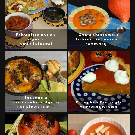
Pikantne pure z
Zupa dyniowa z
dyni z
tahini, sezamem i
omleśnikami
rozmary...
Jesienna
szakszuka z dynią
Pumpkin Pie czyli
i szpinakiem...
tarta dyniowa