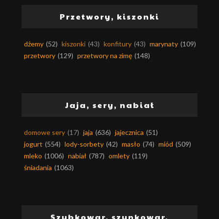
Przetwory, kiszonki
dżemy
(52)
kiszonki
(43)
konfitury
(43)
marynaty
(109)
przetwory
(129)
przetwory na zimę
(148)
Jaja, sery, nabiał
domowe sery
(17)
jaja
(636)
jajecznica
(51)
jogurt
(554)
lody-sorbety
(42)
masło
(74)
miód
(509)
mleko
(1006)
nabiał
(787)
omlety
(119)
śniadania
(1063)
Szybkowar, szynkowar,