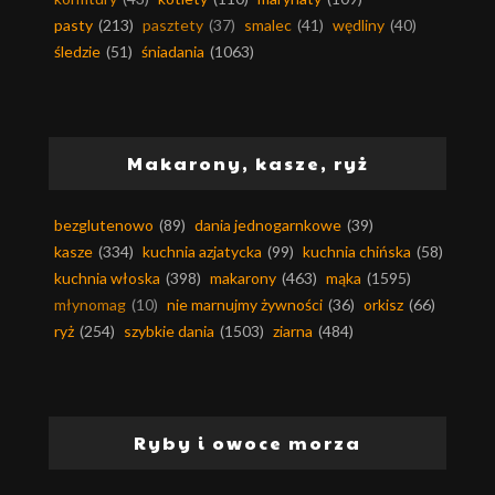
pasty
(213)
pasztety
(37)
smalec
(41)
wędliny
(40)
śledzie
(51)
śniadania
(1063)
Makarony, kasze, ryż
bezglutenowo
(89)
dania jednogarnkowe
(39)
kasze
(334)
kuchnia azjatycka
(99)
kuchnia chińska
(58)
kuchnia włoska
(398)
makarony
(463)
mąka
(1595)
młynomag
(10)
nie marnujmy żywności
(36)
orkisz
(66)
ryż
(254)
szybkie dania
(1503)
ziarna
(484)
Ryby i owoce morza