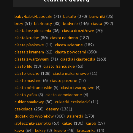
baby-babki-babeczki
(71)
bakalie
(370)
barwniki
(35)
bezy
(51)
biszkopty
(83)
budynie
(146)
ciasta
(922)
ciasta bez pieczenia
(36)
ciasta drożdżowe
(70)
ciasta kruche
(80)
ciasta na zimno
(187)
ciasta piaskowe
(11)
ciasta ucierane
(189)
ciasta z kremem
(62)
ciasta z owocami
(350)
ciasta z warzywami
(71)
ciastka i ciasteczka
(163)
ciasto filo
(13)
ciasto francuskie
(63)
ciasto kruche
(108)
ciasto makaronowe
(11)
ciasto maślane
(6)
ciasto parzone
(17)
ciasto półfrancuskie
(5)
ciasto twarogowe
(4)
ciasto yufka
(3)
ciasto ziemniaczane
(6)
cukier smakowy
(80)
cukierki-czekoladki
(11)
czekolada
(258)
desery
(1331)
dodatki do wypieków
(368)
galaretki
(173)
jabłeczniki-szarlotki
(67)
kakao
(180)
karob
(19)
kawa
(64)
keksy
(8)
kisiele
(48)
kruszonka
(14)