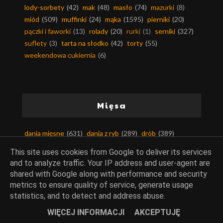
lody-sorbety
(42)
mak
(48)
masło
(74)
mazurki
(8)
miód
(509)
muffinki
(24)
mąka
(1595)
pierniki
(20)
pączki i faworki
(13)
rolady
(20)
rurki
(1)
serniki
(327)
suflety
(3)
tarta na słodko
(42)
torty
(55)
weekendowa cukiernia
(6)
Mięsa
dania mięsne
(631)
dania z ryb
(289)
drób
(389)
dziczyzna
(14)
inne mięsa
(60)
kotlety
(110)
This site uses cookies from Google to deliver its services
mięso mielone
(171)
mięso wieprzowe
(354)
and to analyze traffic. Your IP address and user-agent are
mięso wołowe
(131)
podroby
(28)
smalec
(41)
shared with Google along with performance and security
słonina
(3)
metrics to ensure quality of service, generate usage
statistics, and to detect and address abuse.
WIĘCEJ INFORMACJI
AKCEPTUJĘ