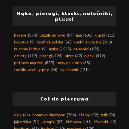
Mąka, pierogi, kluski, naleśniki,
placki
bakalie
(370)
bezglutenowo
(89)
jaja
(636)
kluski
(111)
kopytka
(9)
kuchnia polska
(56)
kuchnia włoska
(398)
kuchnia łódzka
(9)
mąka
(1595)
naleśniki
(179)
omlety
(119)
pierogi
(124)
pizze
(47)
placki
(412)
potrawy mączne
(887)
tarty na słono
(35)
tortille-wrabsy-pity
(64)
zapiekanki
(121)
Coś do pieczywa
dipy
(44)
domowe pieczywo
(786)
dżemy
(52)
grill
(74)
jajecznica
(51)
kanapki
(85)
kiełbasa
(441)
kiszonki
(43)
konfitury
(43)
kotlety
(110)
marynaty
(109)