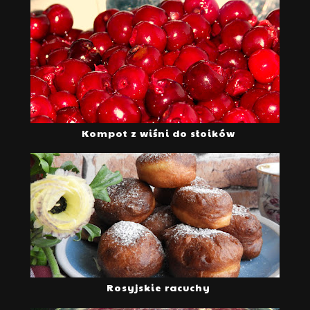
Kompot z wiśni do słoików
Rosyjskie racuchy