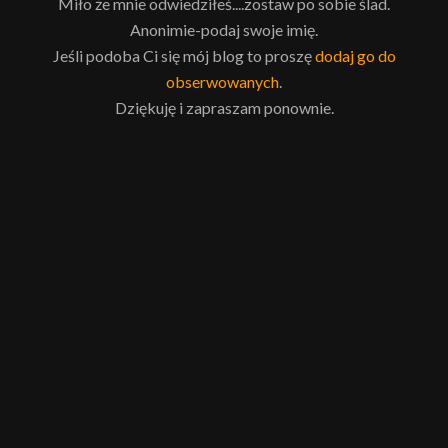
Miło że mnie odwiedziłeś....zostaw po sobie ślad.
Anonimie-podaj swoje imię.
Jeśli podoba Ci się mój blog to proszę
dodaj go do
obserwowanych
.
Dziękuję i zapraszam ponownie.