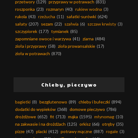
przetwory
(129)
przyprawy w potrawach
(831)
roszponka
(23)
rozmaryn
(40)
rukiew wodna
(3)
rukola
(43)
rzeżucha
(11)
sałatki-surówki
(624)
sałaty
(207)
sezam
(22)
szałwia
(6)
szczaw krwisty
(3)
szczypiorek
(177)
tymianek
(85)
zapomniane owoce i warzywa
(41)
ziarna
(484)
zioła i przyprawy
(58)
zioła prowansalskie
(17)
zioła w potrawach
(870)
Chleby, pieczywo
bagietki
(8)
bezglutenowo
(89)
chleby i bułeczki
(894)
dodatki do wypieków
(368)
domowe pieczywo
(786)
drożdżowe
(652)
fit
(713)
mąka
(1595)
młynomag
(10)
na zakwasie i na drożdżach
(125)
orkisz
(66)
otręby
(35)
pizze
(47)
placki
(412)
potrawy mączne
(887)
rogale
(3)