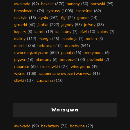
awokado
(99)
bakalie
(370)
banany
(50)
borówki
(95)
brzoskwinie
(76)
cytrusy
(1008)
czereśnie
(69)
daktyle
(15)
dynia
(262)
figi
(24)
granat
(14)
gruszki
(60)
jabłka
(297)
jagody
(58)
jeżyny
(33)
kapary
(8)
karob
(19)
kasztany
(7)
kiwi
(10)
kokos
(7)
maliny
(117)
mango
(45)
marakuja
(7)
melon
(3)
morele
(36)
nektarynki
(2)
orzechy
(541)
owoce egzotyczne
(602)
papaja
(15)
persymona
(6)
pigwa
(16)
plantany
(6)
porzeczki
(73)
poziomki
(7)
rabarbar
(62)
truskawki
(227)
winogrono
(49)
wiśnie
(108)
zapomniane owoce i warzywa
(41)
śliwki
(137)
żurawina
(110)
Warzywa
awokado
(99)
bakłażany
(72)
botwina
(29)