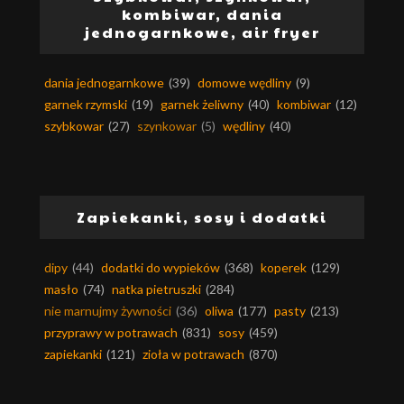
kombiwar, dania
jednogarnkowe, air fryer
dania jednogarnkowe
(39)
domowe wędliny
(9)
garnek rzymski
(19)
garnek żeliwny
(40)
kombiwar
(12)
szybkowar
(27)
szynkowar
(5)
wędliny
(40)
Zapiekanki, sosy i dodatki
dipy
(44)
dodatki do wypieków
(368)
koperek
(129)
masło
(74)
natka pietruszki
(284)
nie marnujmy żywności
(36)
oliwa
(177)
pasty
(213)
przyprawy w potrawach
(831)
sosy
(459)
zapiekanki
(121)
zioła w potrawach
(870)