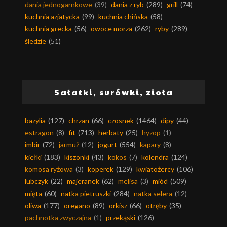
dania jednogarnkowe
(39)
dania z ryb
(289)
grill
(74)
kuchnia azjatycka
(99)
kuchnia chińska
(58)
kuchnia grecka
(56)
owoce morza
(262)
ryby
(289)
śledzie
(51)
Sałatki, surówki, zioła
bazylia
(127)
chrzan
(66)
czosnek
(1464)
dipy
(44)
estragon
(8)
fit
(713)
herbaty
(25)
hyzop
(1)
imbir
(72)
jarmuż
(12)
jogurt
(554)
kapary
(8)
kiełki
(183)
kiszonki
(43)
kokos
(7)
kolendra
(124)
komosa ryżowa
(3)
koperek
(129)
kwiatożercy
(106)
lubczyk
(22)
majeranek
(62)
melisa
(3)
miód
(509)
mięta
(60)
natka pietruszki
(284)
natka selera
(12)
oliwa
(177)
oregano
(89)
orkisz
(66)
otręby
(35)
pachnotka zwyczajna
(1)
przekąski
(126)