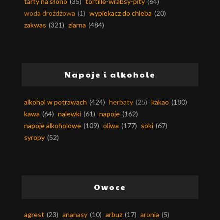
tarty na słono
(35)
tortille-wrabsy-pity
(64)
woda drożdżowa
(1)
wypiekacz do chleba
(20)
zakwas
(321)
ziarna
(484)
Napoje i alkohole
alkohol w potrawach
(424)
herbaty
(25)
kakao
(180)
kawa
(64)
nalewki
(61)
napoje
(162)
napoje alkoholowe
(109)
oliwa
(177)
soki
(67)
syropy
(52)
Owoce
agrest
(23)
ananasy
(10)
arbuz
(17)
aronia
(5)