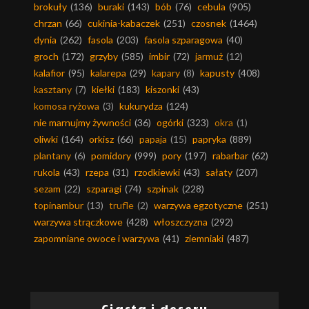
brokuły
(136)
buraki
(143)
bób
(76)
cebula
(905)
chrzan
(66)
cukinia-kabaczek
(251)
czosnek
(1464)
dynia
(262)
fasola
(203)
fasola szparagowa
(40)
groch
(172)
grzyby
(585)
imbir
(72)
jarmuż
(12)
kalafior
(95)
kalarepa
(29)
kapary
(8)
kapusty
(408)
kasztany
(7)
kiełki
(183)
kiszonki
(43)
komosa ryżowa
(3)
kukurydza
(124)
nie marnujmy żywności
(36)
ogórki
(323)
okra
(1)
oliwki
(164)
orkisz
(66)
papaja
(15)
papryka
(889)
plantany
(6)
pomidory
(999)
pory
(197)
rabarbar
(62)
rukola
(43)
rzepa
(31)
rzodkiewki
(43)
sałaty
(207)
sezam
(22)
szparagi
(74)
szpinak
(228)
topinambur
(13)
trufle
(2)
warzywa egzotyczne
(251)
warzywa strączkowe
(428)
włoszczyzna
(292)
zapomniane owoce i warzywa
(41)
ziemniaki
(487)
Ciasta i desery