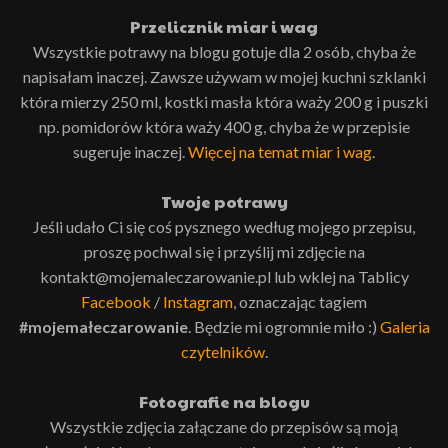
Przelicznik miar i wag
Wszystkie potrawy na blogu gotuje dla 2 osób, chyba że
napisałam inaczej. Zawsze używam w mojej kuchni szklanki
która mierzy 250 ml, kostki masła która waży 200 g i puszki
np. pomidorów która waży 400 g, chyba że w przepisie
sugeruje inaczej.
Więcej na temat miar i wag
.
Twoje potrawy
Jeśli udało Ci się coś pysznego według mojego przepisu,
proszę pochwal się i przyślij mi zdjęcie na
kontakt@mojemaleczarowanie.pl lub wklej na Tablicy
Facebook
/
Instagram
, oznaczając tagiem
#mojemałeczarowanie
. Będzie mi ogromnie miło :)
Galeria
czytelników
.
Fotografie na blogu
Wszystkie zdjęcia załączane do przepisów są moją