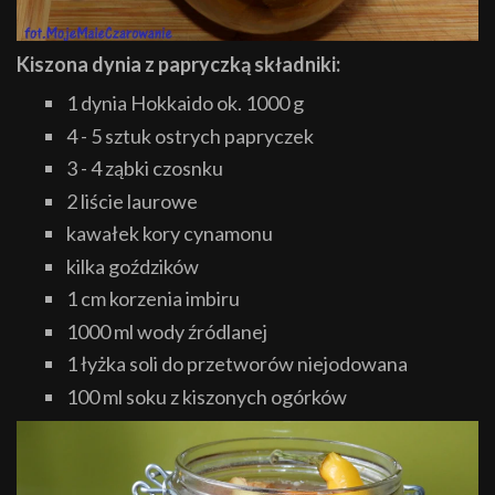
Kiszona dynia z papryczką składniki:
1 dynia Hokkaido ok. 1000 g
4 - 5 sztuk ostrych papryczek
3 - 4 ząbki czosnku
2 liście laurowe
kawałek kory cynamonu
kilka goździków
1 cm korzenia imbiru
1000 ml wody źródlanej
1 łyżka soli do przetworów niejodowana
100 ml soku z kiszonych ogórków