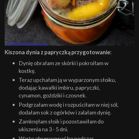
Kiszona dynia z papryczką przygotowanie:
Dynię obrałam ze skórki i pokroiłam w
kostkę.
Teraz upchałam ją w wyparzonym słoiku,
dodając kawałki imbiru, papryczki,
cynamon, goździki i czosnek.
Podgrzałam wodę i rozpuściłam w niej sól,
dodałam sok z ogórków i zalałam dynię.
Zamknęłam słoik i pozostawiłam do
ukiszenia na 3 - 5 dni.
Warto obserwować bo podczas