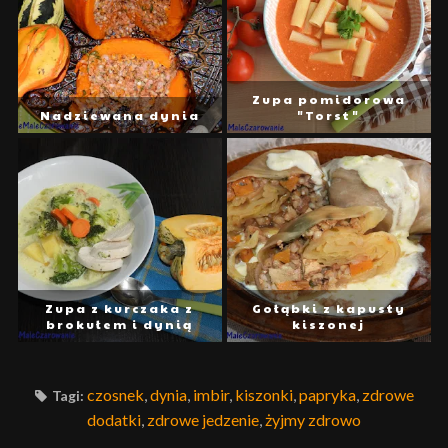
Zupa pomidorowa
Nadziewana dynia
"Torst"
Zupa z kurczaka z
Gołąbki z kapusty
brokułem i dynią
kiszonej
czosnek
,
dynia
,
imbir
,
kiszonki
,
papryka
,
zdrowe
Tagi:
dodatki
,
zdrowe jedzenie
,
żyjmy zdrowo