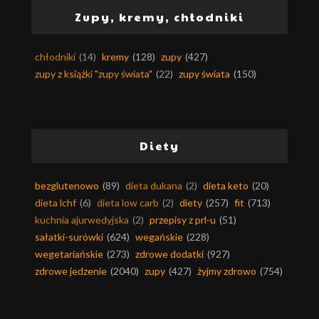
Zupy, kremy, chłodniki
chłodniki
(14)
kremy
(128)
zupy
(427)
zupy z książki "zupy świata"
(22)
zupy świata
(150)
Diety
bezglutenowo
(89)
dieta dukana
(2)
dieta keto
(20)
dieta lchf
(6)
dieta low carb
(2)
diety
(257)
fit
(713)
kuchnia ajurwedyjska
(2)
przepisy z prl-u
(51)
sałatki-surówki
(624)
wegańskie
(228)
wegetariańskie
(273)
zdrowe dodatki
(927)
zdrowe jedzenie
(2040)
zupy
(427)
żyjmy zdrowo
(754)