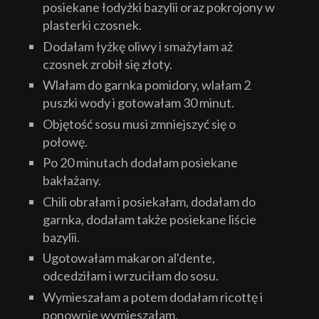
posiekane łodyżki bazylii oraz pokrojony w
plasterki czosnek.
Dodałam łyżkę oliwy i smażyłam aż
czosnek zrobił się złoty.
Wlałam do garnka pomidory, wlałam 2
puszki wody i gotowałam 30 minut.
Objętość sosu musi zmniejszyć się o
połowę.
Po 20 minutach dodałam posiekane
bakłażany.
Chili obrałam i posiekałam, dodałam do
garnka, dodałam także posiekane liście
bazylii.
Ugotowałam makaron al'dente,
odcedziłam i wrzuciłam do sosu.
Wymieszałam a potem dodałam ricottę i
ponownie wymieszałam.