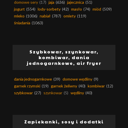
domowe sery
(17)
jaja
(636)
jajecznica
(51)
jogurt
(554)
lody-sorbety
(42)
masło
(74)
miód
(509)
mleko
(1006)
nabiał
(787)
omlety
(119)
śniadania
(1063)
Szybkowar, szynkowar,
kombiwar, dania
jednogarnkowe, air fryer
dania jednogarnkowe
(39)
domowe wędliny
(9)
garnek rzymski
(19)
garnek żeliwny
(40)
kombiwar
(12)
szybkowar
(27)
szynkowar
(5)
wędliny
(40)
Zapiekanki, sosy i dodatki