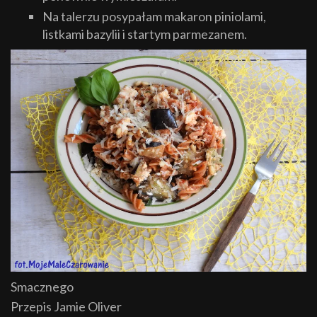
Na talerzu posypałam makaron piniolami,
listkami bazylii i startym parmezanem.
Smacznego
Przepis Jamie Oliver