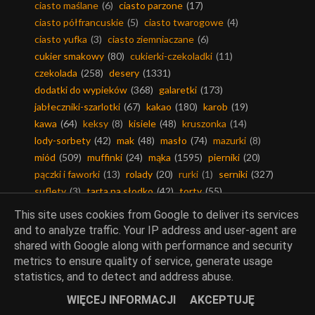
ciasto maślane
(6)
ciasto parzone
(17)
ciasto półfrancuskie
(5)
ciasto twarogowe
(4)
ciasto yufka
(3)
ciasto ziemniaczane
(6)
cukier smakowy
(80)
cukierki-czekoladki
(11)
czekolada
(258)
desery
(1331)
dodatki do wypieków
(368)
galaretki
(173)
jabłeczniki-szarlotki
(67)
kakao
(180)
karob
(19)
kawa
(64)
keksy
(8)
kisiele
(48)
kruszonka
(14)
lody-sorbety
(42)
mak
(48)
masło
(74)
mazurki
(8)
miód
(509)
muffinki
(24)
mąka
(1595)
pierniki
(20)
pączki i faworki
(13)
rolady
(20)
rurki
(1)
serniki
(327)
suflety
(3)
tarta na słodko
(42)
torty
(55)
weekendowa cukiernia
(6)
This site uses cookies from Google to deliver its services
and to analyze traffic. Your IP address and user-agent are
shared with Google along with performance and security
metrics to ensure quality of service, generate usage
statistics, and to detect and address abuse.
Mięsa
WIĘCEJ INFORMACJI
AKCEPTUJĘ