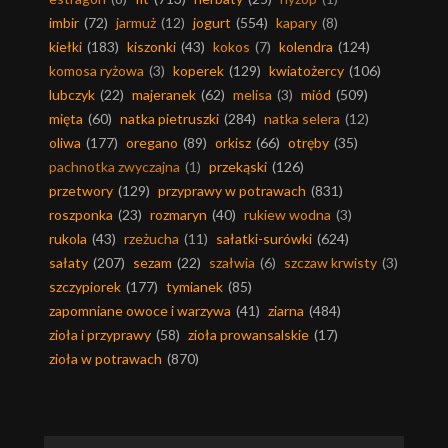
imbir
(72)
jarmuż
(12)
jogurt
(554)
kapary
(8)
kiełki
(183)
kiszonki
(43)
kokos
(7)
kolendra
(124)
komosa ryżowa
(3)
koperek
(129)
kwiatożercy
(106)
lubczyk
(22)
majeranek
(62)
melisa
(3)
miód
(509)
mięta
(60)
natka pietruszki
(284)
natka selera
(12)
oliwa
(177)
oregano
(89)
orkisz
(66)
otręby
(35)
pachnotka zwyczajna
(1)
przekąski
(126)
przetwory
(129)
przyprawy w potrawach
(831)
roszponka
(23)
rozmaryn
(40)
rukiew wodna
(3)
rukola
(43)
rzeżucha
(11)
sałatki-surówki
(624)
sałaty
(207)
sezam
(22)
szałwia
(6)
szczaw krwisty
(3)
szczypiorek
(177)
tymianek
(85)
zapomniane owoce i warzywa
(41)
ziarna
(484)
zioła i przyprawy
(58)
zioła prowansalskie
(17)
zioła w potrawach
(870)