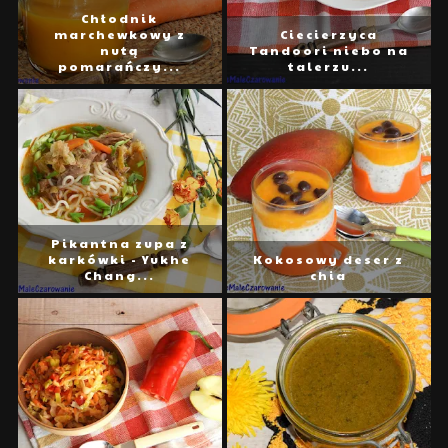
Chłodnik
marchewkowy z
Ciecierzyca
nutą
Tandoori niebo na
pomarańczy...
talerzu...
Pikantna zupa z
karkówki - Yukhe
Kokosowy deser z
Chang...
chia