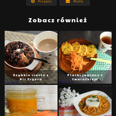
Przypnij
Wyślij
Zobacz również
Szybkie ciasto z
Placki jaglane z
Air Fryera
twarożkiem