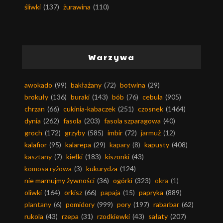
śliwki
(137)
żurawina
(110)
Warzywa
awokado
(99)
bakłażany
(72)
botwina
(29)
brokuły
(136)
buraki
(143)
bób
(76)
cebula
(905)
chrzan
(66)
cukinia-kabaczek
(251)
czosnek
(1464)
dynia
(262)
fasola
(203)
fasola szparagowa
(40)
groch
(172)
grzyby
(585)
imbir
(72)
jarmuż
(12)
kalafior
(95)
kalarepa
(29)
kapary
(8)
kapusty
(408)
kasztany
(7)
kiełki
(183)
kiszonki
(43)
komosa ryżowa
(3)
kukurydza
(124)
nie marnujmy żywności
(36)
ogórki
(323)
okra
(1)
oliwki
(164)
orkisz
(66)
papaja
(15)
papryka
(889)
plantany
(6)
pomidory
(999)
pory
(197)
rabarbar
(62)
rukola
(43)
rzepa
(31)
rzodkiewki
(43)
sałaty
(207)