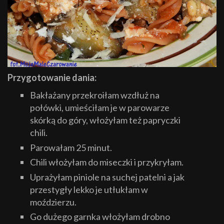
Przygotowanie dania:
Bakłażany przekroiłam wzdłuż na
połówki, umieściłam je w parowarze
skórką do góry, włożyłam też papryczki
chili.
Parowałam 25 minut.
Chili włożyłam do miseczki i przykryłam.
Uprażyłam piniole na suchej patelni a jak
przestygły lekko je utłukłam w
moździerzu.
Go dużego garnka włożyłam drobno