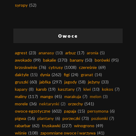
syropy
(52)
Owoce
agrest
(23)
ananasy
(10)
arbuz
(17)
aronia
(5)
awokado
(99)
bakalie
(370)
banany
(50)
borówki
(95)
brzoskwinie
(76)
cytrusy
(1008)
czereśnie
(69)
daktyle
(15)
dynia
(262)
figi
(24)
granat
(14)
gruszki
(60)
jabłka
(297)
jagody
(58)
jeżyny
(33)
kapary
(8)
karob
(19)
kasztany
(7)
kiwi
(10)
kokos
(7)
maliny
(117)
mango
(45)
marakuja
(7)
melon
(3)
morele
(36)
nektarynki
(2)
orzechy
(541)
owoce egzotyczne
(602)
papaja
(15)
persymona
(6)
pigwa
(16)
plantany
(6)
porzeczki
(73)
poziomki
(7)
rabarbar
(62)
truskawki
(227)
winogrono
(49)
wiśnie
(108)
zapomniane owoce i warzywa
(41)