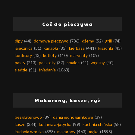
Coś do pieczywa
dipy
(44)
domowe pieczywo
(786)
dżemy
(52)
grill
(74)
jajecznica
(51)
kanapki
(85)
kiełbasa
(441)
kiszonki
(43)
konfitury
(43)
kotlety
(110)
marynaty
(109)
pasty
(213)
pasztety
(37)
smalec
(41)
wędliny
(40)
śledzie
(51)
śniadania
(1063)
Makarony, kasze, ryż
bezglutenowo
(89)
dania jednogarnkowe
(39)
kasze
(334)
kuchnia azjatycka
(99)
kuchnia chińska
(58)
kuchnia włoska
(398)
makarony
(463)
mąka
(1595)