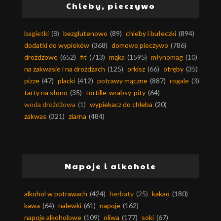
Chleby, pieczywo
bagietki
(8)
bezglutenowo
(89)
chleby i bułeczki
(894)
dodatki do wypieków
(368)
domowe pieczywo
(786)
drożdżowe
(652)
fit
(713)
mąka
(1595)
młynomag
(10)
na zakwasie i na drożdżach
(125)
orkisz
(66)
otręby
(35)
pizze
(47)
placki
(412)
potrawy mączne
(887)
rogale
(3)
tarty na słono
(35)
tortille-wrabsy-pity
(64)
woda drożdżowa
(1)
wypiekacz do chleba
(20)
zakwas
(321)
ziarna
(484)
Napoje i alkohole
alkohol w potrawach
(424)
herbaty
(25)
kakao
(180)
kawa
(64)
nalewki
(61)
napoje
(162)
napoje alkoholowe
(109)
oliwa
(177)
soki
(67)