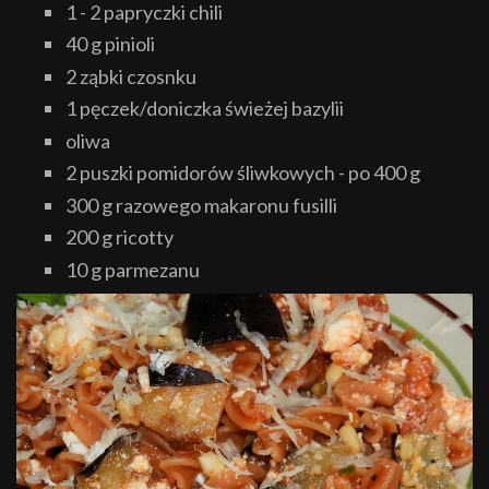
1 - 2 papryczki chili
40 g pinioli
2 ząbki czosnku
1 pęczek/doniczka świeżej bazylii
oliwa
2 puszki pomidorów śliwkowych - po 400 g
300 g razowego makaronu fusilli
200 g ricotty
10 g parmezanu