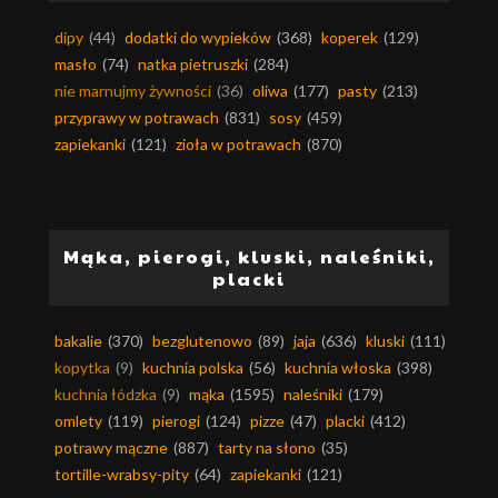
dipy
(44)
dodatki do wypieków
(368)
koperek
(129)
masło
(74)
natka pietruszki
(284)
nie marnujmy żywności
(36)
oliwa
(177)
pasty
(213)
przyprawy w potrawach
(831)
sosy
(459)
zapiekanki
(121)
zioła w potrawach
(870)
Mąka, pierogi, kluski, naleśniki,
placki
bakalie
(370)
bezglutenowo
(89)
jaja
(636)
kluski
(111)
kopytka
(9)
kuchnia polska
(56)
kuchnia włoska
(398)
kuchnia łódzka
(9)
mąka
(1595)
naleśniki
(179)
omlety
(119)
pierogi
(124)
pizze
(47)
placki
(412)
potrawy mączne
(887)
tarty na słono
(35)
tortille-wrabsy-pity
(64)
zapiekanki
(121)