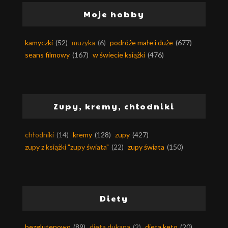
Moje hobby
kamyczki
(52)
muzyka
(6)
podróże małe i duże
(677)
seans filmowy
(167)
w świecie książki
(476)
Zupy, kremy, chłodniki
chłodniki
(14)
kremy
(128)
zupy
(427)
zupy z książki "zupy świata"
(22)
zupy świata
(150)
Diety
bezglutenowo
(89)
dieta dukana
(2)
dieta keto
(20)