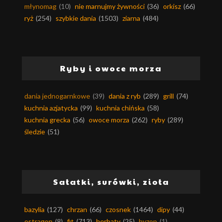
młynomag
(10)
nie marnujmy żywności
(36)
orkisz
(66)
ryż
(254)
szybkie dania
(1503)
ziarna
(484)
Ryby i owoce morza
dania jednogarnkowe
(39)
dania z ryb
(289)
grill
(74)
kuchnia azjatycka
(99)
kuchnia chińska
(58)
kuchnia grecka
(56)
owoce morza
(262)
ryby
(289)
śledzie
(51)
Sałatki, surówki, zioła
bazylia
(127)
chrzan
(66)
czosnek
(1464)
dipy
(44)
estragon
(8)
fit
(713)
herbaty
(25)
hyzop
(1)