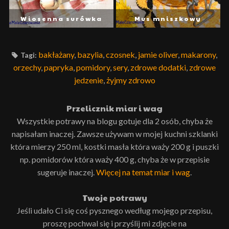
Wiosenna surówka
Mus mniszkowy
bakłażany
,
bazylia
,
czosnek
,
jamie oliver
,
makarony
,
Tagi:
orzechy
,
papryka
,
pomidory
,
sery
,
zdrowe dodatki
,
zdrowe
jedzenie
,
żyjmy zdrowo
Przelicznik miar i wag
Wszystkie potrawy na blogu gotuje dla 2 osób, chyba że
napisałam inaczej. Zawsze używam w mojej kuchni szklanki
która mierzy 250 ml, kostki masła która waży 200 g i puszki
np. pomidorów która waży 400 g, chyba że w przepisie
sugeruje inaczej.
Więcej na temat miar i wag
.
Twoje potrawy
Jeśli udało Ci się coś pysznego według mojego przepisu,
proszę pochwal się i przyślij mi zdjęcie na