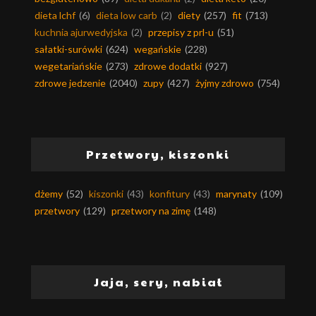
dieta lchf
(6)
dieta low carb
(2)
diety
(257)
fit
(713)
kuchnia ajurwedyjska
(2)
przepisy z prl-u
(51)
sałatki-surówki
(624)
wegańskie
(228)
wegetariańskie
(273)
zdrowe dodatki
(927)
zdrowe jedzenie
(2040)
zupy
(427)
żyjmy zdrowo
(754)
Przetwory, kiszonki
dżemy
(52)
kiszonki
(43)
konfitury
(43)
marynaty
(109)
przetwory
(129)
przetwory na zimę
(148)
Jaja, sery, nabiał