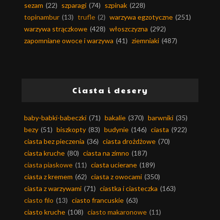
sezam
(22)
szparagi
(74)
szpinak
(228)
topinambur
(13)
trufle
(2)
warzywa egzotyczne
(251)
warzywa strączkowe
(428)
włoszczyzna
(292)
zapomniane owoce i warzywa
(41)
ziemniaki
(487)
Ciasta i desery
baby-babki-babeczki
(71)
bakalie
(370)
barwniki
(35)
bezy
(51)
biszkopty
(83)
budynie
(146)
ciasta
(922)
ciasta bez pieczenia
(36)
ciasta drożdżowe
(70)
ciasta kruche
(80)
ciasta na zimno
(187)
ciasta piaskowe
(11)
ciasta ucierane
(189)
ciasta z kremem
(62)
ciasta z owocami
(350)
ciasta z warzywami
(71)
ciastka i ciasteczka
(163)
ciasto filo
(13)
ciasto francuskie
(63)
ciasto kruche
(108)
ciasto makaronowe
(11)