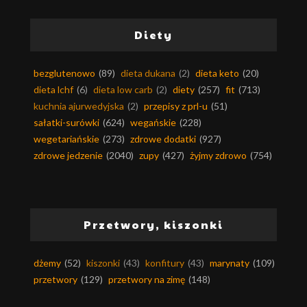
Diety
bezglutenowo
(89)
dieta dukana
(2)
dieta keto
(20)
dieta lchf
(6)
dieta low carb
(2)
diety
(257)
fit
(713)
kuchnia ajurwedyjska
(2)
przepisy z prl-u
(51)
sałatki-surówki
(624)
wegańskie
(228)
wegetariańskie
(273)
zdrowe dodatki
(927)
zdrowe jedzenie
(2040)
zupy
(427)
żyjmy zdrowo
(754)
Przetwory, kiszonki
dżemy
(52)
kiszonki
(43)
konfitury
(43)
marynaty
(109)
przetwory
(129)
przetwory na zimę
(148)