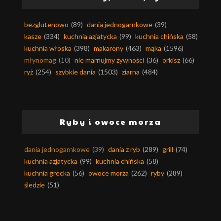
bezglutenowo
(89)
dania jednogarnkowe
(39)
kasze
(334)
kuchnia azjatycka
(99)
kuchnia chińska
(58)
kuchnia włoska
(398)
makarony
(463)
mąka
(1596)
młynomag
(10)
nie marnujmy żywności
(36)
orkisz
(66)
ryż
(254)
szybkie dania
(1503)
ziarna
(484)
Ryby i owoce morza
dania jednogarnkowe
(39)
dania z ryb
(289)
grill
(74)
kuchnia azjatycka
(99)
kuchnia chińska
(58)
kuchnia grecka
(56)
owoce morza
(262)
ryby
(289)
śledzie
(51)