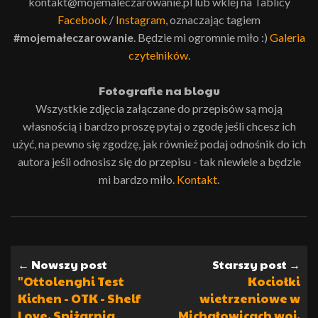
kontakt@mojemaleczarowanie.pl lub wklej na Tablicy
Facebook
/
Instagram
, oznaczając tagiem
#mojemałeczarowanie
. Będzie mi ogromnie miło :)
Galeria
czytelników
.
Fotografie na blogu
Wszystkie zdjęcia załączane do przepisów są moją
własnością i bardzo proszę pytaj o zgodę jeśli chcesz ich
użyć, na pewno się zgodzę, jak również podaj odnośnik do ich
autora jeśli odnosisz się do przepisu - tak niewiele a będzie
mi bardzo miło.
Kontakt
.
← Nowszy post
Starszy post →
"Ottolenghi Test
Kociołki
Kichen - OTK - Shelf
wietrzeniowe w
Love. Spiżarnia
Michałowicach woj.