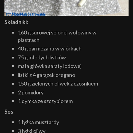
Składniki:
160 g surowej solonej wołowiny w
plastrach
40 g parmezanu w wiórkach
75 g młodych listków
mała główka sałaty lodowej
listki z 4 gałązek oregano
150 g zielonych oliwek z czosnkiem
2 pomidory
1 dymka ze szczypiorem
Sos:
1 łyżka musztardy
3 łyżki oliwy