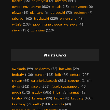
morele
(36)
nektarynki
(2)
orzechy
(541)
owoce egzotyczne
(602)
papaja
(15)
persymona
(6)
pigwa
(16)
plantany
(6)
porzeczki
(73)
poziomki
(7)
rabarbar
(62)
truskawki
(228)
winogrono
(49)
wiśnie
(108)
zapomniane owoce i warzywa
(41)
śliwki
(137)
żurawina
(110)
Warzywa
awokado
(99)
bakłażany
(72)
botwina
(29)
brokuły
(136)
buraki
(143)
bób
(76)
cebula
(905)
chrzan
(66)
cukinia-kabaczek
(251)
czosnek
(1464)
dynia
(262)
fasola
(203)
fasola szparagowa
(40)
groch
(172)
grzyby
(585)
imbir
(72)
jarmuż
(12)
kalafior
(95)
kalarepa
(29)
kapary
(8)
kapusty
(408)
kasztany
(7)
kiełki
(183)
kiszonki
(43)
komosa ryżowa
(3)
kukurydza
(124)