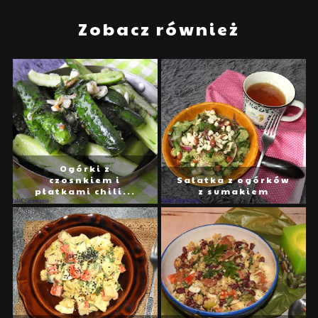
Zobacz również
Ogórki z
czosnkiem i
Sałatka z ogórków
płatkami chili...
z sumakiem