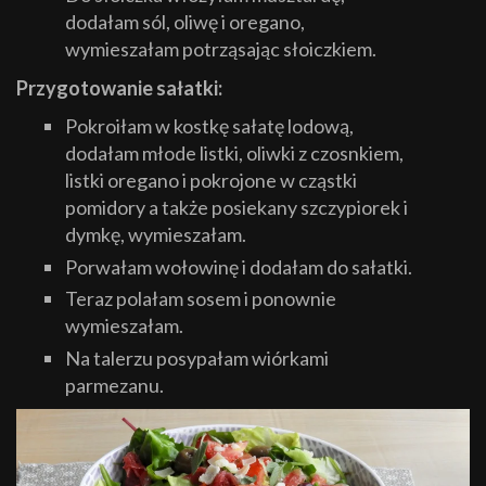
dodałam sól, oliwę i oregano,
wymieszałam potrząsając słoiczkiem.
Przygotowanie sałatki:
Pokroiłam w kostkę sałatę lodową,
dodałam młode listki, oliwki z czosnkiem,
listki oregano i pokrojone w cząstki
pomidory a także posiekany szczypiorek i
dymkę, wymieszałam.
Porwałam wołowinę i dodałam do sałatki.
Teraz polałam sosem i ponownie
wymieszałam.
Na talerzu posypałam wiórkami
parmezanu.