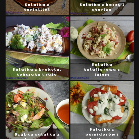
Sałatka z
Sałatka z kaszy i
tortellini
chorizo
Sałatka
Sałatka z brokuła,
kalafiorowa z
tuńczyka i ryżu
jajem
Sałatka z
Szybka sałatka z
pomidorów i
łososiem
halloumi