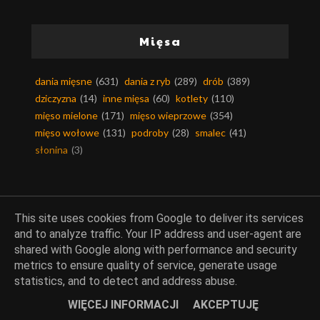
Mięsa
dania mięsne
(631)
dania z ryb
(289)
drób
(389)
dziczyzna
(14)
inne mięsa
(60)
kotlety
(110)
mięso mielone
(171)
mięso wieprzowe
(354)
mięso wołowe
(131)
podroby
(28)
smalec
(41)
słonina
(3)
This site uses cookies from Google to deliver its services
Kuchnie świata
and to analyze traffic. Your IP address and user-agent are
shared with Google along with performance and security
kuchnia arabska
(49)
kuchnia afryki
(6)
metrics to ensure quality of service, generate usage
kuchnia ajurwedyjska
(2)
kuchnia alaski
(1)
statistics, and to detect and address abuse.
kuchnia algierska
(2)
kuchnia amerykańska
(36)
WIĘCEJ INFORMACJI
AKCEPTUJĘ
kuchnia andaluzji
(13)
kuchnia angielska
(24)