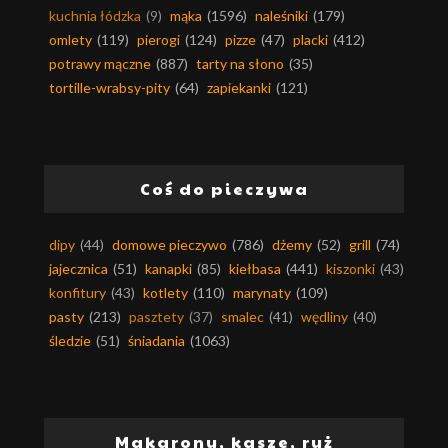
kuchnia łódzka
(9)
mąka
(1596)
naleśniki
(179)
omlety
(119)
pierogi
(124)
pizze
(47)
placki
(412)
potrawy mączne
(887)
tarty na słono
(35)
tortille-wrabsy-pity
(64)
zapiekanki
(121)
Coś do pieczywa
dipy
(44)
domowe pieczywo
(786)
dżemy
(52)
grill
(74)
jajecznica
(51)
kanapki
(85)
kiełbasa
(441)
kiszonki
(43)
konfitury
(43)
kotlety
(110)
marynaty
(109)
pasty
(213)
pasztety
(37)
smalec
(41)
wędliny
(40)
śledzie
(51)
śniadania
(1063)
Makarony, kasze, ryż