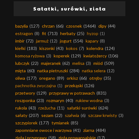
Sałatki, surówki, zioła
bazylia
(127)
chrzan
(66)
czosnek
(1464)
dipy
(44)
estragon
(8)
fit
(713)
herbaty
(25)
hyzop
(1)
imbir
(72)
jarmuż
(12)
jogurt
(554)
kapary
(8)
kiełki
(183)
kiszonki
(43)
kokos
(7)
kolendra
(124)
komosa ryżowa
(3)
koperek
(129)
kwiatożercy
(106)
lubczyk
(22)
majeranek
(62)
melisa
(3)
miód
(509)
mięta
(60)
natka pietruszki
(284)
natka selera
(12)
oliwa
(177)
oregano
(89)
orkisz
(66)
otręby
(35)
pachnotka zwyczajna
(1)
przekąski
(126)
przetwory
(129)
przyprawy w potrawach
(831)
roszponka
(23)
rozmaryn
(40)
rukiew wodna
(3)
rukola
(43)
rzeżucha
(11)
sałatki-surówki
(624)
sałaty
(207)
sezam
(22)
szałwia
(6)
szczaw krwisty
(3)
szczypiorek
(177)
tymianek
(85)
zapomniane owoce i warzywa
(41)
ziarna
(484)
zioła i przyprawy
(58)
zioła prowansalskie
(17)