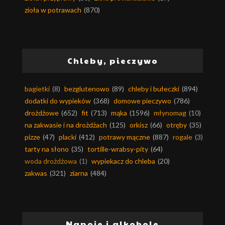
zioła w potrawach
(870)
Chleby, pieczywo
bagietki
(8)
bezglutenowo
(89)
chleby i bułeczki
(894)
dodatki do wypieków
(368)
domowe pieczywo
(786)
drożdżowe
(652)
fit
(713)
mąka
(1596)
młynomag
(10)
na zakwasie i na drożdżach
(125)
orkisz
(66)
otręby
(35)
pizze
(47)
placki
(412)
potrawy mączne
(887)
rogale
(3)
tarty na słono
(35)
tortille-wrabsy-pity
(64)
woda drożdżowa
(1)
wypiekacz do chleba
(20)
zakwas
(321)
ziarna
(484)
Napoje i alkohole