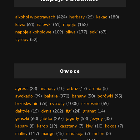
alkohol w potrawach
(424)
herbaty
(25)
kakao
(180)
kawa
(64)
nalewki
(61)
napoje
(162)
napoje alkoholowe
(109)
oliwa
(177)
soki
(67)
syropy
(52)
Owoce
agrest
(23)
ananasy
(10)
arbuz
(17)
aronia
(5)
awokado
(99)
bakalie
(370)
banany
(50)
borówki
(95)
brzoskwinie
(76)
cytrusy
(1008)
czereśnie
(69)
daktyle
(15)
dynia
(262)
figi
(24)
granat
(14)
gruszki
(60)
jabłka
(297)
jagody
(58)
jeżyny
(33)
kapary
(8)
karob
(19)
kasztany
(7)
kiwi
(10)
kokos
(7)
maliny
(117)
mango
(45)
marakuja
(7)
melon
(3)