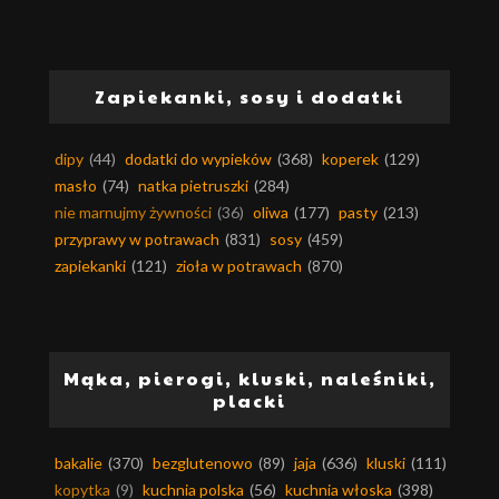
Zapiekanki, sosy i dodatki
dipy
(44)
dodatki do wypieków
(368)
koperek
(129)
masło
(74)
natka pietruszki
(284)
nie marnujmy żywności
(36)
oliwa
(177)
pasty
(213)
przyprawy w potrawach
(831)
sosy
(459)
zapiekanki
(121)
zioła w potrawach
(870)
Mąka, pierogi, kluski, naleśniki,
placki
bakalie
(370)
bezglutenowo
(89)
jaja
(636)
kluski
(111)
kopytka
(9)
kuchnia polska
(56)
kuchnia włoska
(398)