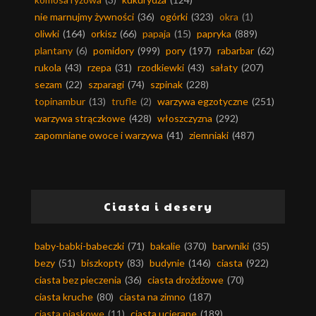
nie marnujmy żywności
(36)
ogórki
(323)
okra
(1)
oliwki
(164)
orkisz
(66)
papaja
(15)
papryka
(889)
plantany
(6)
pomidory
(999)
pory
(197)
rabarbar
(62)
rukola
(43)
rzepa
(31)
rzodkiewki
(43)
sałaty
(207)
sezam
(22)
szparagi
(74)
szpinak
(228)
topinambur
(13)
trufle
(2)
warzywa egzotyczne
(251)
warzywa strączkowe
(428)
włoszczyzna
(292)
zapomniane owoce i warzywa
(41)
ziemniaki
(487)
Ciasta i desery
baby-babki-babeczki
(71)
bakalie
(370)
barwniki
(35)
bezy
(51)
biszkopty
(83)
budynie
(146)
ciasta
(922)
ciasta bez pieczenia
(36)
ciasta drożdżowe
(70)
ciasta kruche
(80)
ciasta na zimno
(187)
ciasta piaskowe
(11)
ciasta ucierane
(189)