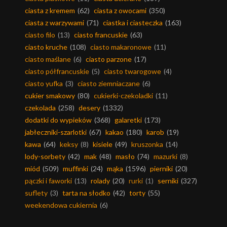
ciasta z kremem
(62)
ciasta z owocami
(350)
ciasta z warzywami
(71)
ciastka i ciasteczka
(163)
ciasto filo
(13)
ciasto francuskie
(63)
ciasto kruche
(108)
ciasto makaronowe
(11)
ciasto maślane
(6)
ciasto parzone
(17)
ciasto półfrancuskie
(5)
ciasto twarogowe
(4)
ciasto yufka
(3)
ciasto ziemniaczane
(6)
cukier smakowy
(80)
cukierki-czekoladki
(11)
czekolada
(258)
desery
(1332)
dodatki do wypieków
(368)
galaretki
(173)
jabłeczniki-szarlotki
(67)
kakao
(180)
karob
(19)
kawa
(64)
keksy
(8)
kisiele
(49)
kruszonka
(14)
lody-sorbety
(42)
mak
(48)
masło
(74)
mazurki
(8)
miód
(509)
muffinki
(24)
mąka
(1596)
pierniki
(20)
pączki i faworki
(13)
rolady
(20)
rurki
(1)
serniki
(327)
suflety
(3)
tarta na słodko
(42)
torty
(55)
weekendowa cukiernia
(6)