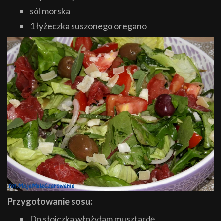
sól morska
1 łyżeczka suszonego oregano
Przygotowanie sosu:
Do słoiczka włożyłam musztardę,