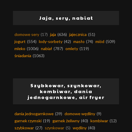
Jaja, sery, nabiał
domowe sery
(17)
jaja
(636)
jajecznica
(51)
jogurt
(554)
lody-sorbety
(42)
masło
(74)
miód
(509)
mleko
(1006)
nabiał
(787)
omlety
(119)
śniadania
(1063)
Szybkowar, szynkowar,
kombiwar, dania
jednogarnkowe, air fryer
dania jednogarnkowe
(39)
domowe wędliny
(9)
garnek rzymski
(19)
garnek żeliwny
(40)
kombiwar
(12)
szybkowar
(27)
szynkowar
(5)
wędliny
(40)