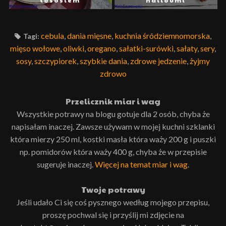
cebula
,
dania mięsne
,
kuchnia śródziemnomorska
,
Tagi:
mięso wołowe
,
oliwki
,
oregano
,
sałatki-surówki
,
sałaty
,
sery
,
sosy
,
szczypiorek
,
szybkie dania
,
zdrowe jedzenie
,
żyjmy
zdrowo
Przelicznik miar i wag
Wszystkie potrawy na blogu gotuje dla 2 osób, chyba że
napisałam inaczej. Zawsze używam w mojej kuchni szklanki
która mierzy 250 ml, kostki masła która waży 200 g i puszki
np. pomidorów która waży 400 g, chyba że w przepisie
sugeruje inaczej.
Więcej na temat miar i wag
.
Twoje potrawy
Jeśli udało Ci się coś pysznego według mojego przepisu,
proszę pochwal się i przyślij mi zdjęcie na