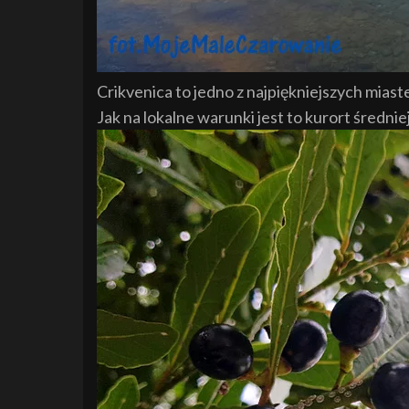
Crikvenica to jedno z najpiękniejszych mia
Jak na lokalne warunki jest to kurort średniej