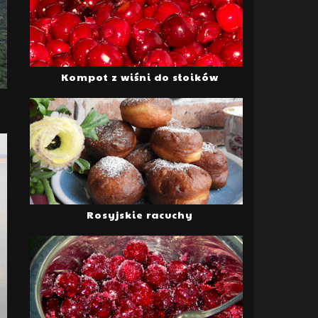
Kompot z wiśni do słoików
Rosyjskie racuchy