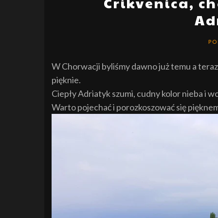
Crikvenica, c
Ad
PO
W Chorwacji byliśmy dawno już temu a teraz 
pięknie.
Ciepły Adriatyk szumi, cudny kolor nieba i wo
Warto pojechać i porozkoszować się pięknem