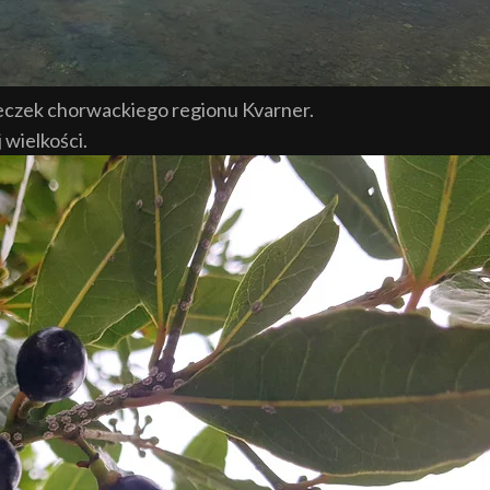
steczek chorwackiego regionu Kvarner.
 wielkości.