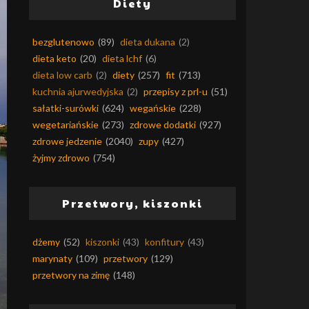
Diety
bezglutenowo
(89)
dieta dukana
(2)
dieta keto
(20)
dieta lchf
(6)
dieta low carb
(2)
diety
(257)
fit
(713)
kuchnia ajurwedyjska
(2)
przepisy z prl-u
(51)
sałatki-surówki
(624)
wegańskie
(228)
wegetariańskie
(273)
zdrowe dodatki
(927)
zdrowe jedzenie
(2040)
zupy
(427)
żyjmy zdrowo
(754)
Przetwory, kiszonki
dżemy
(52)
kiszonki
(43)
konfitury
(43)
marynaty
(109)
przetwory
(129)
przetwory na zimę
(148)