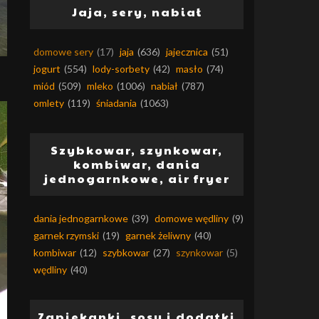
Jaja, sery, nabiał
domowe sery
(17)
jaja
(636)
jajecznica
(51)
jogurt
(554)
lody-sorbety
(42)
masło
(74)
miód
(509)
mleko
(1006)
nabiał
(787)
omlety
(119)
śniadania
(1063)
Szybkowar, szynkowar,
kombiwar, dania
jednogarnkowe, air fryer
dania jednogarnkowe
(39)
domowe wędliny
(9)
garnek rzymski
(19)
garnek żeliwny
(40)
kombiwar
(12)
szybkowar
(27)
szynkowar
(5)
wędliny
(40)
Zapiekanki, sosy i dodatki