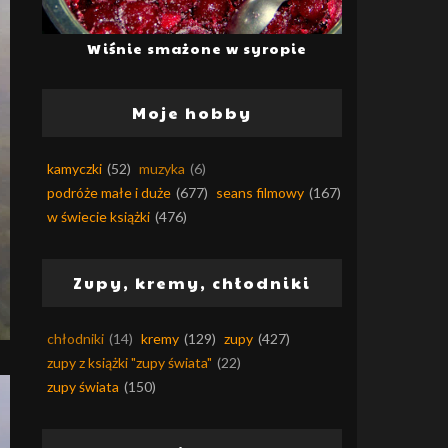
Wiśnie smażone w syropie
Moje hobby
kamyczki
(52)
muzyka
(6)
podróże małe i duże
(677)
seans filmowy
(167)
w świecie książki
(476)
Zupy, kremy, chłodniki
chłodniki
(14)
kremy
(129)
zupy
(427)
zupy z książki "zupy świata"
(22)
zupy świata
(150)