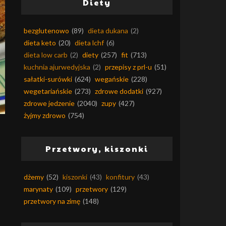
Diety
bezglutenowo
(89)
dieta dukana
(2)
dieta keto
(20)
dieta lchf
(6)
dieta low carb
(2)
diety
(257)
fit
(713)
kuchnia ajurwedyjska
(2)
przepisy z prl-u
(51)
sałatki-surówki
(624)
wegańskie
(228)
wegetariańskie
(273)
zdrowe dodatki
(927)
zdrowe jedzenie
(2040)
zupy
(427)
żyjmy zdrowo
(754)
Przetwory, kiszonki
dżemy
(52)
kiszonki
(43)
konfitury
(43)
marynaty
(109)
przetwory
(129)
przetwory na zimę
(148)