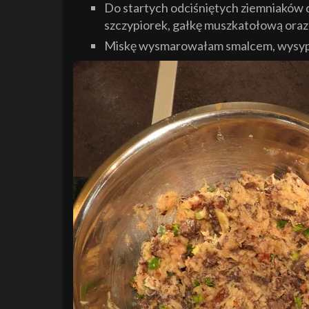
Do startych odciśniętych ziemniaków 
szczypiorek, gałkę muszkatołową oraz s
Miskę wysmarowałam smalcem, wysypał