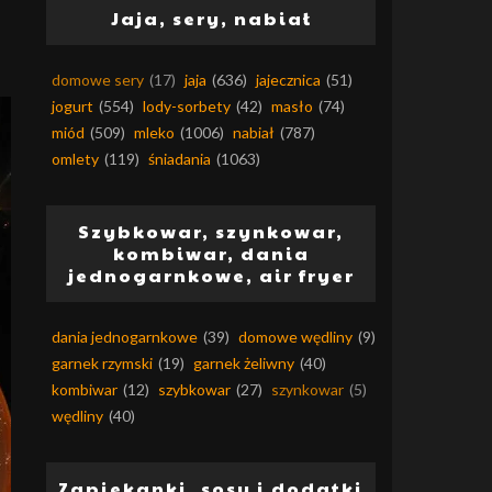
Jaja, sery, nabiał
domowe sery
(17)
jaja
(636)
jajecznica
(51)
jogurt
(554)
lody-sorbety
(42)
masło
(74)
miód
(509)
mleko
(1006)
nabiał
(787)
omlety
(119)
śniadania
(1063)
Szybkowar, szynkowar,
kombiwar, dania
jednogarnkowe, air fryer
dania jednogarnkowe
(39)
domowe wędliny
(9)
garnek rzymski
(19)
garnek żeliwny
(40)
kombiwar
(12)
szybkowar
(27)
szynkowar
(5)
wędliny
(40)
Zapiekanki, sosy i dodatki