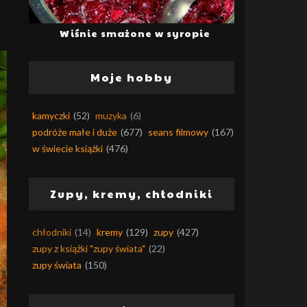
Wiśnie smażone w syropie
Moje hobby
kamyczki
(52)
muzyka
(6)
podróże małe i duże
(677)
seans filmowy
(167)
w świecie książki
(476)
Zupy, kremy, chłodniki
chłodniki
(14)
kremy
(129)
zupy
(427)
zupy z książki "zupy świata"
(22)
zupy świata
(150)