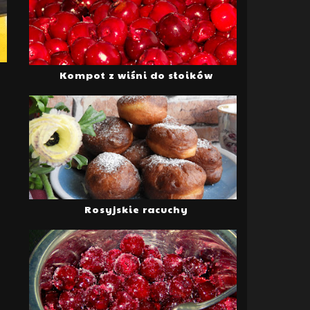
Kompot z wiśni do słoików
Rosyjskie racuchy