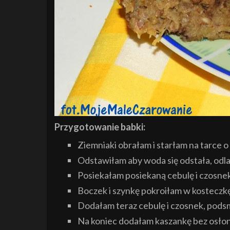
Przygotowanie babki:
Ziemniaki obrałam i starłam na tarce 
Odstawiłam aby woda się odstała, odla
Posiekałam posiekaną cebulę i czosnek
Boczek i szynkę pokroiłam w kosteczkę
Dodałam teraz cebulę i czosnek, pods
Na koniec dodałam kaszankę bez osłone