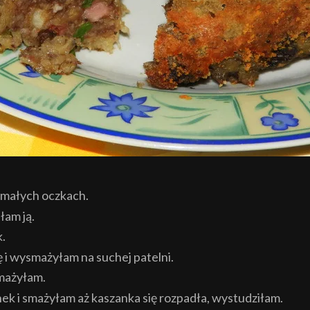
o małych oczkach.
łam ją.
.
 i wysmażyłam na suchej patelni.
mażyłam.
k i smażyłam aż kaszanka się rozpadła, wystudziłam.