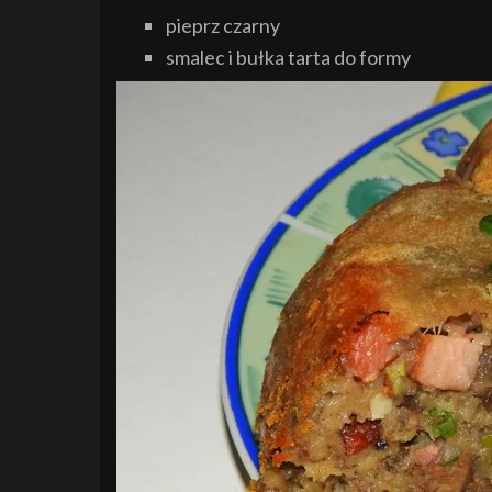
pieprz czarny
smalec i bułka tarta do formy