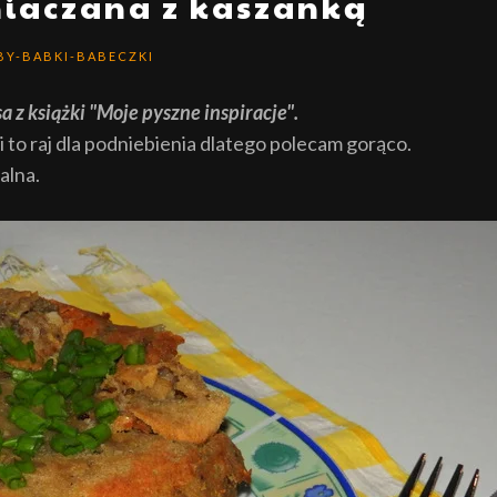
iaczana z kaszanką
BY-BABKI-BABECZKI
z książki "Moje pyszne inspiracje".
to raj dla podniebienia dlatego polecam gorąco.
alna.