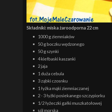
Składniki: miska żaroodporna 22 cm
1000 g ziemniaków
50 g boczku wędzonego
50 g szynki
4 kiełbaski kaszanki
2 jaja
1 duża cebula
3 ząbki czosnku
1 łyżka mąki ziemniaczanej
2 - 3 łyżki posiekanego szczypiorku
1/2 łyżeczki gałki muszkatołowej
sól morska