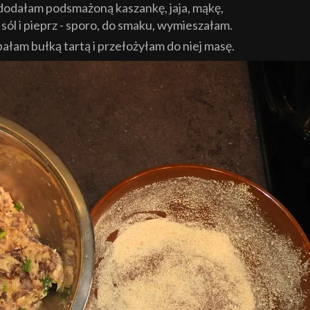
dodałam podsmażoną kaszankę, jaja, mąkę,
ól i pieprz - sporo, do smaku, wymieszałam.
am bułką tartą i przełożyłam do niej masę.