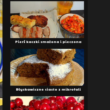
Pierś kaczki smażona i pieczona
Błyskawiczne ciasto z mikrofali