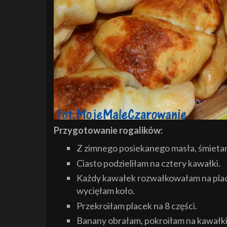
Przygotowanie rogalików:
Z zimnego posiekanego masła, śmietany
Ciasto podzieliłam na cztery kawałki.
Każdy kawałek rozwałkowałam na place
wycięłam koło.
Przekroiłam placek na 8 części.
Banany obrałam, pokroiłam na kawałki,