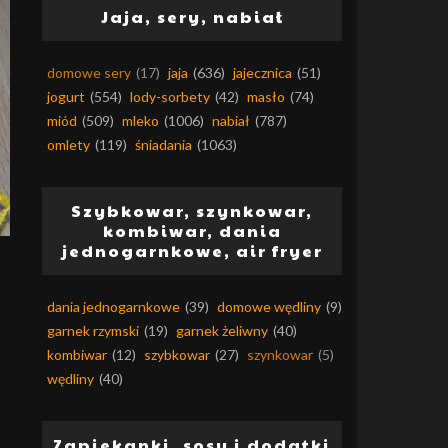
Jaja, sery, nabiał
domowe sery
(17)
jaja
(636)
jajecznica
(51)
jogurt
(554)
lody-sorbety
(42)
masło
(74)
miód
(509)
mleko
(1006)
nabiał
(787)
omlety
(119)
śniadania
(1063)
Szybkowar, szynkowar,
kombiwar, dania
jednogarnkowe, air fryer
dania jednogarnkowe
(39)
domowe wędliny
(9)
garnek rzymski
(19)
garnek żeliwny
(40)
kombiwar
(12)
szybkowar
(27)
szynkowar
(5)
wędliny
(40)
Zapiekanki, sosy i dodatki