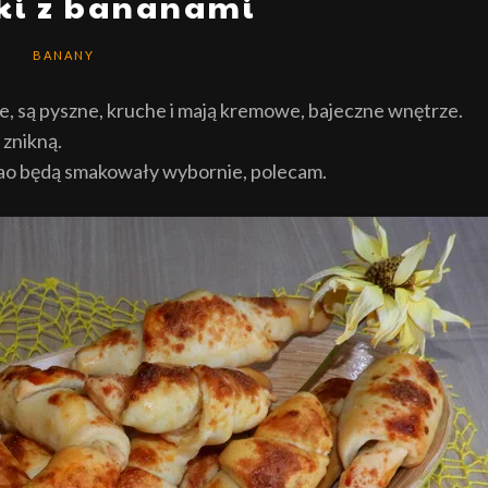
ki z bananami
BANANY
ie, są pyszne, kruche i mają kremowe, bajeczne wnętrze.
 znikną.
kao będą smakowały wybornie, polecam.