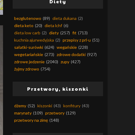
Diety
bezglutenowo
(89)
dieta dukana
(2)
dieta keto
(20)
dieta lchf
(6)
dieta low carb
(2)
diety
(257)
fit
(713)
kuchnia ajurwedyjska
(2)
przepisy z prl-u
(51)
sałatki-surówki
(624)
wegańskie
(228)
wegetariańskie
(273)
zdrowe dodatki
(927)
zdrowe jedzenie
(2040)
zupy
(427)
żyjmy zdrowo
(754)
Przetwory, kiszonki
dżemy
(52)
kiszonki
(43)
konfitury
(43)
marynaty
(109)
przetwory
(129)
przetwory na zimę
(148)