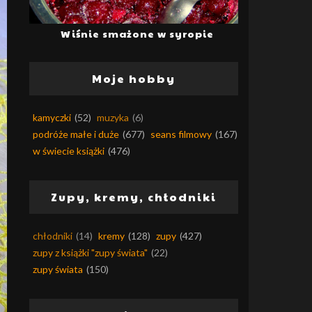
Wiśnie smażone w syropie
Moje hobby
kamyczki
(52)
muzyka
(6)
podróże małe i duże
(677)
seans filmowy
(167)
w świecie książki
(476)
Zupy, kremy, chłodniki
chłodniki
(14)
kremy
(128)
zupy
(427)
zupy z książki "zupy świata"
(22)
zupy świata
(150)