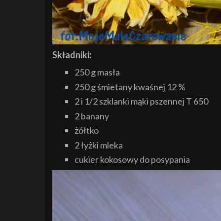
Składniki:
250 g masła
250 g śmietany kwaśnej 12 %
2 i 1/2 szklanki mąki pszennej T 650
2 banany
żółtko
2 łyżki mleka
cukier kokosowy do posypania