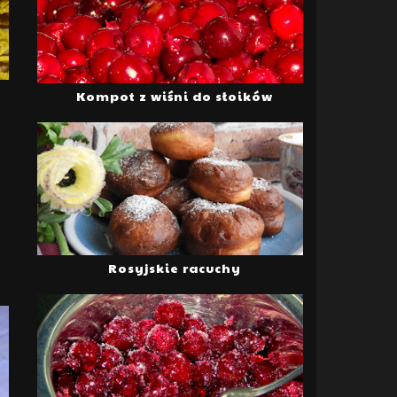
Kompot z wiśni do słoików
Rosyjskie racuchy