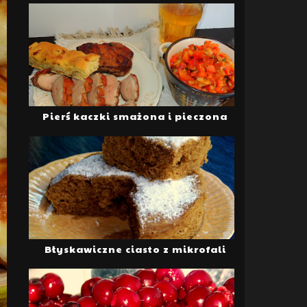
Pierś kaczki smażona i pieczona
Błyskawiczne ciasto z mikrofali