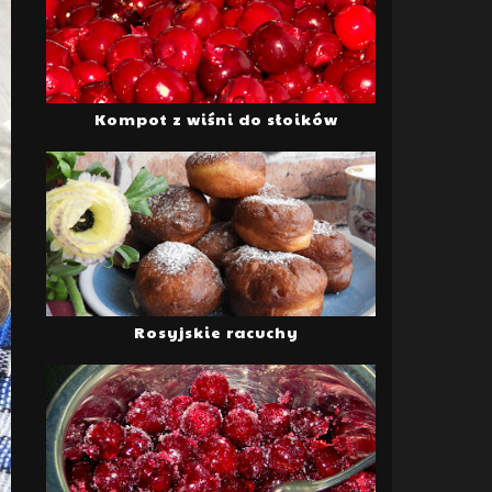
Kompot z wiśni do słoików
Rosyjskie racuchy