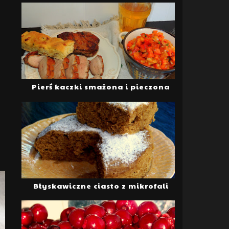
Pierś kaczki smażona i pieczona
Błyskawiczne ciasto z mikrofali