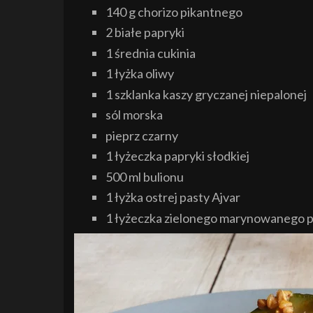
140 g chorizo pikantnego
2 białe papryki
1 średnia cukinia
1 łyżka oliwy
1 szklanka kaszy gryczanej niepalonej
sól morska
pieprz czarny
1 łyżeczka papryki słodkiej
500 ml bulionu
1 łyżka ostrej pasty Ajvar
1 łyżeczka zielonego marynowanego p