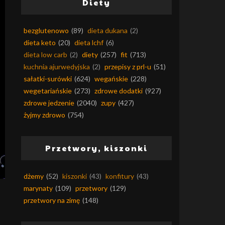
Diety
bezglutenowo
(89)
dieta dukana
(2)
dieta keto
(20)
dieta lchf
(6)
dieta low carb
(2)
diety
(257)
fit
(713)
kuchnia ajurwedyjska
(2)
przepisy z prl-u
(51)
sałatki-surówki
(624)
wegańskie
(228)
wegetariańskie
(273)
zdrowe dodatki
(927)
zdrowe jedzenie
(2040)
zupy
(427)
żyjmy zdrowo
(754)
Przetwory, kiszonki
dżemy
(52)
kiszonki
(43)
konfitury
(43)
marynaty
(109)
przetwory
(129)
przetwory na zimę
(148)