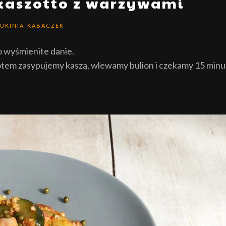
kaszotto z warzywami
UKINIA-KABACZEK
o wyśmienite danie.
tem zasypujemy kaszą, wlewamy bulion i czekamy 15 minu