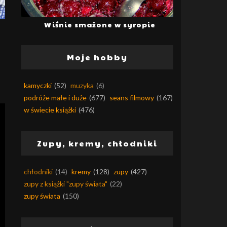
Wiśnie smażone w syropie
Moje hobby
kamyczki
(52)
muzyka
(6)
podróże małe i duże
(677)
seans filmowy
(167)
w świecie książki
(476)
Zupy, kremy, chłodniki
chłodniki
(14)
kremy
(128)
zupy
(427)
zupy z książki "zupy świata"
(22)
zupy świata
(150)