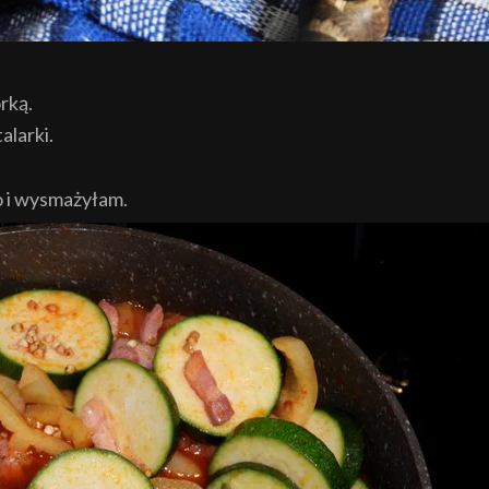
rką.
alarki.
o i wysmażyłam.