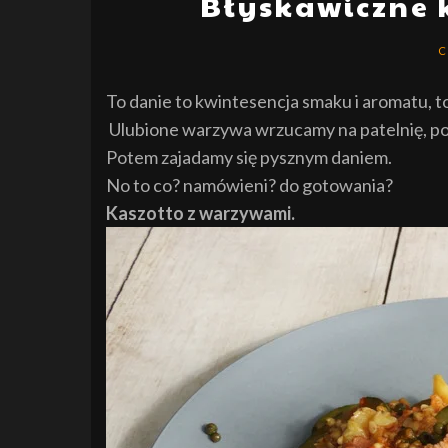
Błyskawiczne 
C
To danie to kwintesencja smaku i aromatu, t
Ulubione warzywa wrzucamy na patelnię, po
Potem zajadamy się pysznym daniem.
No to co? namówieni? do gotowania?
Kaszotto z warzywami.