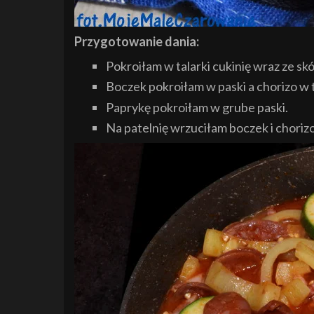
Przygotowanie dania:
Pokroiłam w talarki cukinię wraz ze skó
Boczek pokroiłam w paski a chorizo w t
Paprykę pokroiłam w grube paski.
Na patelnię wrzuciłam boczek i choriz