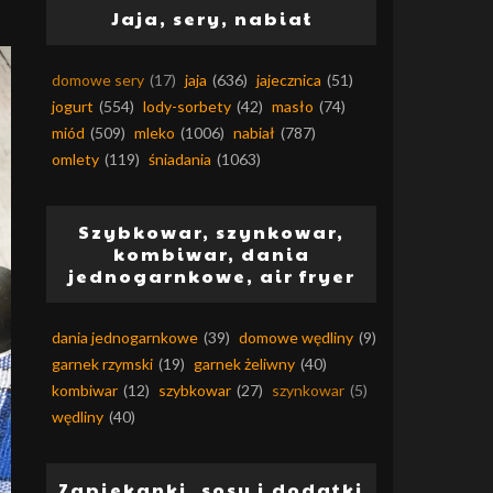
Jaja, sery, nabiał
domowe sery
(17)
jaja
(636)
jajecznica
(51)
jogurt
(554)
lody-sorbety
(42)
masło
(74)
miód
(509)
mleko
(1006)
nabiał
(787)
omlety
(119)
śniadania
(1063)
Szybkowar, szynkowar,
kombiwar, dania
jednogarnkowe, air fryer
dania jednogarnkowe
(39)
domowe wędliny
(9)
garnek rzymski
(19)
garnek żeliwny
(40)
kombiwar
(12)
szybkowar
(27)
szynkowar
(5)
wędliny
(40)
Zapiekanki, sosy i dodatki