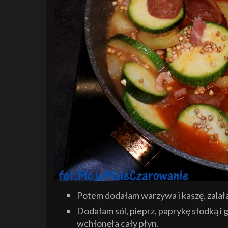
Potem dodałam warzywa i kaszę, zala
Dodałam sól, pieprz, paprykę słodką i
wchłonęła cały płyn.