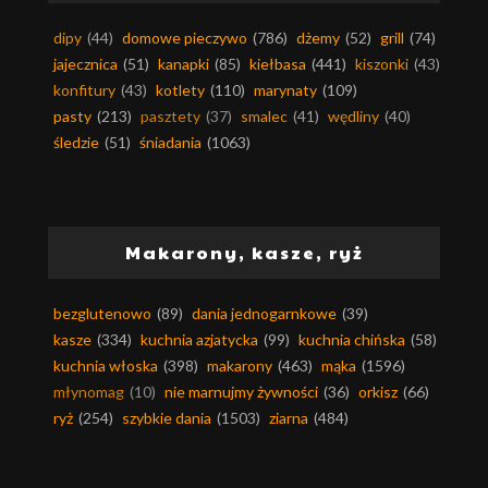
dipy
(44)
domowe pieczywo
(786)
dżemy
(52)
grill
(74)
jajecznica
(51)
kanapki
(85)
kiełbasa
(441)
kiszonki
(43)
konfitury
(43)
kotlety
(110)
marynaty
(109)
pasty
(213)
pasztety
(37)
smalec
(41)
wędliny
(40)
śledzie
(51)
śniadania
(1063)
Makarony, kasze, ryż
bezglutenowo
(89)
dania jednogarnkowe
(39)
kasze
(334)
kuchnia azjatycka
(99)
kuchnia chińska
(58)
kuchnia włoska
(398)
makarony
(463)
mąka
(1596)
młynomag
(10)
nie marnujmy żywności
(36)
orkisz
(66)
ryż
(254)
szybkie dania
(1503)
ziarna
(484)