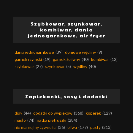
Szybkowar, szynkowar,
kombiwar, dania
jednogarnkowe, air fryer
dania jednogarnkowe
(39)
domowe wędliny
(9)
garnek rzymski
(19)
garnek żeliwny
(40)
kombiwar
(12)
szybkowar
(27)
szynkowar
(5)
wędliny
(40)
Zapiekanki, sosy i dodatki
dipy
(44)
dodatki do wypieków
(368)
koperek
(129)
masło
(74)
natka pietruszki
(284)
nie marnujmy żywności
(36)
oliwa
(177)
pasty
(213)