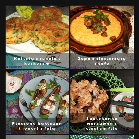
Kotlety z rukolą i
Zupa z ciecierzycy
kuskusem
z tofu
Zapiekanka
Pieczony bakłażan
warzywna z
i jogurt z fetą
ciastem filo