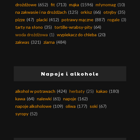
drożdżowe
(652)
fit
(713)
mąka
(1596)
młynomag
(10)
na zakwasie i na drożdżach
(125)
orkisz
(66)
otręby
(35)
pizze
(47)
placki
(412)
potrawy mączne
(887)
rogale
(3)
tarty na słono
(35)
tortille-wrabsy-pity
(64)
woda drożdżowa
(1)
wypiekacz do chleba
(20)
zakwas
(321)
ziarna
(484)
Napoje i alkohole
alkohol w potrawach
(424)
herbaty
(25)
kakao
(180)
kawa
(64)
nalewki
(61)
napoje
(162)
napoje alkoholowe
(109)
oliwa
(177)
soki
(67)
syropy
(52)