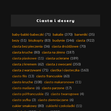
Ciasta i desery
baby-babki-babeczki
(71)
bakalie
(370)
barwniki
(35)
bezy
(51)
biszkopty
(83)
budynie
(146)
ciasta
(922)
ciasta bez pieczenia
(36)
ciasta drożdżowe
(70)
ciasta kruche
(80)
ciasta na zimno
(187)
ciasta piaskowe
(11)
ciasta ucierane
(189)
ciasta z kremem
(62)
ciasta z owocami
(350)
ciasta z warzywami
(71)
ciastka i ciasteczka
(163)
ciasto filo
(13)
ciasto francuskie
(63)
ciasto kruche
(108)
ciasto makaronowe
(11)
ciasto maślane
(6)
ciasto parzone
(17)
ciasto półfrancuskie
(5)
ciasto twarogowe
(4)
ciasto yufka
(3)
ciasto ziemniaczane
(6)
cukier smakowy
(80)
cukierki-czekoladki
(11)