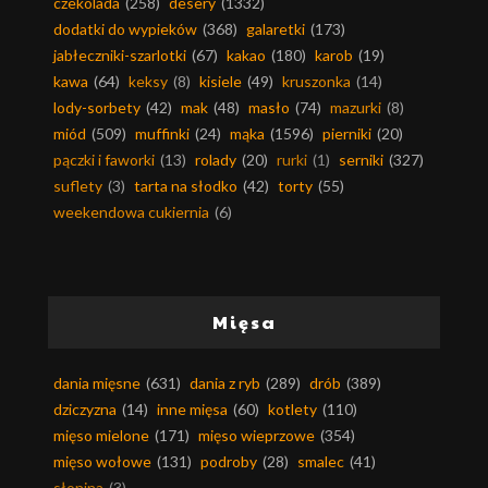
czekolada
(258)
desery
(1332)
dodatki do wypieków
(368)
galaretki
(173)
jabłeczniki-szarlotki
(67)
kakao
(180)
karob
(19)
kawa
(64)
keksy
(8)
kisiele
(49)
kruszonka
(14)
lody-sorbety
(42)
mak
(48)
masło
(74)
mazurki
(8)
miód
(509)
muffinki
(24)
mąka
(1596)
pierniki
(20)
pączki i faworki
(13)
rolady
(20)
rurki
(1)
serniki
(327)
suflety
(3)
tarta na słodko
(42)
torty
(55)
weekendowa cukiernia
(6)
Mięsa
dania mięsne
(631)
dania z ryb
(289)
drób
(389)
dziczyzna
(14)
inne mięsa
(60)
kotlety
(110)
mięso mielone
(171)
mięso wieprzowe
(354)
mięso wołowe
(131)
podroby
(28)
smalec
(41)
słonina
(3)