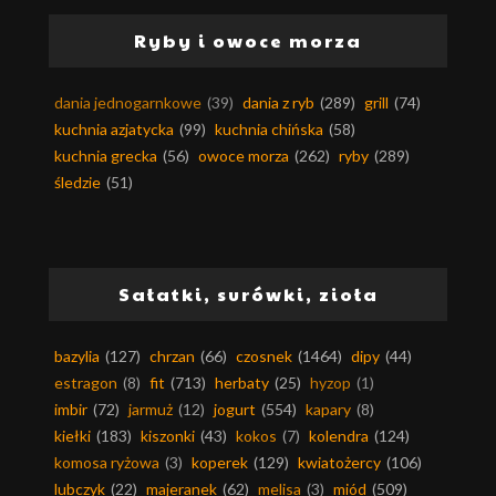
Ryby i owoce morza
dania jednogarnkowe
(39)
dania z ryb
(289)
grill
(74)
kuchnia azjatycka
(99)
kuchnia chińska
(58)
kuchnia grecka
(56)
owoce morza
(262)
ryby
(289)
śledzie
(51)
Sałatki, surówki, zioła
bazylia
(127)
chrzan
(66)
czosnek
(1464)
dipy
(44)
estragon
(8)
fit
(713)
herbaty
(25)
hyzop
(1)
imbir
(72)
jarmuż
(12)
jogurt
(554)
kapary
(8)
kiełki
(183)
kiszonki
(43)
kokos
(7)
kolendra
(124)
komosa ryżowa
(3)
koperek
(129)
kwiatożercy
(106)
lubczyk
(22)
majeranek
(62)
melisa
(3)
miód
(509)