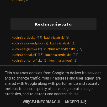
Kuchnie świata
kuchnia arabska
(49)
kuchnia afryki
(6)
kuchnia ajurwedyjska
(2)
kuchnia alaski
(1)
kuchnia algierska
(2)
kuchnia amerykańska
(36)
kuchnia andaluzji
(13)
kuchnia angielska
(24)
kuchnia argentyńska
(3)
kuchnia armenii
(2)
kuchnia australijska
(20)
kuchnia austriacka
(9)
kuchnia azjatycka
(99)
kuchnia bahrajnu
(3)
This site uses cookies from Google to deliver its services
kuchnia bałkańska
(34)
kuchnia belgijska
(4)
and to analyze traffic. Your IP address and user-agent are
kuchnia berberyjska
(1)
kuchnia birmańska
(4)
shared with Google along with performance and security
metrics to ensure quality of service, generate usage
kuchnia bliskiego wschodu
(21)
kuchnia boliwii
(1)
statistics, and to detect and address abuse.
kuchnia bośnia i hercegowina
(1)
kuchnia brazylijska
(5)
kuchnia bułgarska
(11)
kuchnia chińska
(58)
WIĘCEJ INFORMACJI
AKCEPTUJĘ
kuchnia chorwacka
(11)
kuchnia czarnogóry
(2)