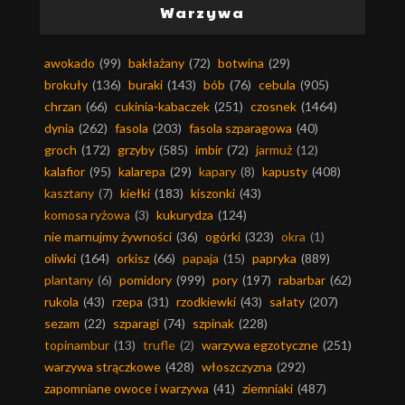
Warzywa
awokado
(99)
bakłażany
(72)
botwina
(29)
brokuły
(136)
buraki
(143)
bób
(76)
cebula
(905)
chrzan
(66)
cukinia-kabaczek
(251)
czosnek
(1464)
dynia
(262)
fasola
(203)
fasola szparagowa
(40)
groch
(172)
grzyby
(585)
imbir
(72)
jarmuż
(12)
kalafior
(95)
kalarepa
(29)
kapary
(8)
kapusty
(408)
kasztany
(7)
kiełki
(183)
kiszonki
(43)
komosa ryżowa
(3)
kukurydza
(124)
nie marnujmy żywności
(36)
ogórki
(323)
okra
(1)
oliwki
(164)
orkisz
(66)
papaja
(15)
papryka
(889)
plantany
(6)
pomidory
(999)
pory
(197)
rabarbar
(62)
rukola
(43)
rzepa
(31)
rzodkiewki
(43)
sałaty
(207)
sezam
(22)
szparagi
(74)
szpinak
(228)
topinambur
(13)
trufle
(2)
warzywa egzotyczne
(251)
warzywa strączkowe
(428)
włoszczyzna
(292)
zapomniane owoce i warzywa
(41)
ziemniaki
(487)