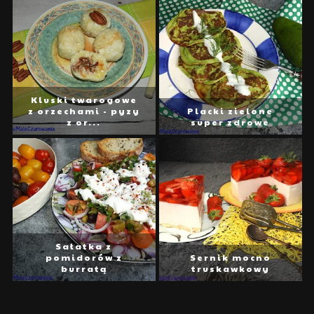
Kluski twarogowe
z orzechami - pyzy
Placki zielone
z or...
super zdrowe
Sałatka z
pomidorów z
Sernik mocno
burratą
truskawkowy