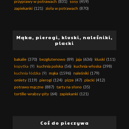
przyprawy w potrawach
(831)
sosy
(459)
zapiekanki
(121)
zioła w potrawach
(870)
Mąka, pierogi, kluski, naleśniki,
placki
bakalie
(370)
bezglutenowo
(89)
jaja
(636)
kluski
(111)
kopytka
(9)
kuchnia polska
(56)
kuchnia włoska
(398)
kuchnia łódzka
(9)
mąka
(1596)
naleśniki
(179)
omlety
(119)
pierogi
(124)
pizze
(47)
placki
(412)
potrawy mączne
(887)
tarty na słono
(35)
tortille-wrabsy-pity
(64)
zapiekanki
(121)
Coś do pieczywa