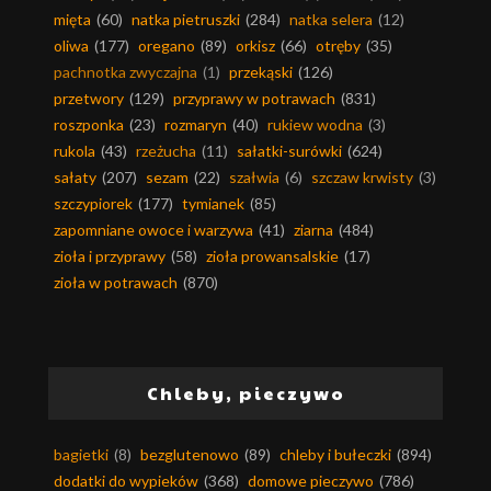
mięta
(60)
natka pietruszki
(284)
natka selera
(12)
oliwa
(177)
oregano
(89)
orkisz
(66)
otręby
(35)
pachnotka zwyczajna
(1)
przekąski
(126)
przetwory
(129)
przyprawy w potrawach
(831)
roszponka
(23)
rozmaryn
(40)
rukiew wodna
(3)
rukola
(43)
rzeżucha
(11)
sałatki-surówki
(624)
sałaty
(207)
sezam
(22)
szałwia
(6)
szczaw krwisty
(3)
szczypiorek
(177)
tymianek
(85)
zapomniane owoce i warzywa
(41)
ziarna
(484)
zioła i przyprawy
(58)
zioła prowansalskie
(17)
zioła w potrawach
(870)
Chleby, pieczywo
bagietki
(8)
bezglutenowo
(89)
chleby i bułeczki
(894)
dodatki do wypieków
(368)
domowe pieczywo
(786)