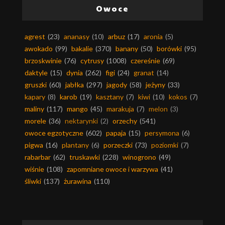
Owoce
agrest
(23)
ananasy
(10)
arbuz
(17)
aronia
(5)
awokado
(99)
bakalie
(370)
banany
(50)
borówki
(95)
brzoskwinie
(76)
cytrusy
(1008)
czereśnie
(69)
daktyle
(15)
dynia
(262)
figi
(24)
granat
(14)
gruszki
(60)
jabłka
(297)
jagody
(58)
jeżyny
(33)
kapary
(8)
karob
(19)
kasztany
(7)
kiwi
(10)
kokos
(7)
maliny
(117)
mango
(45)
marakuja
(7)
melon
(3)
morele
(36)
nektarynki
(2)
orzechy
(541)
owoce egzotyczne
(602)
papaja
(15)
persymona
(6)
pigwa
(16)
plantany
(6)
porzeczki
(73)
poziomki
(7)
rabarbar
(62)
truskawki
(228)
winogrono
(49)
wiśnie
(108)
zapomniane owoce i warzywa
(41)
śliwki
(137)
żurawina
(110)