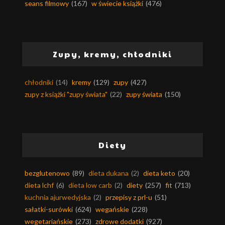
seans filmowy
(167)
w świecie książki
(476)
Zupy, kremy, chłodniki
chłodniki
(14)
kremy
(129)
zupy
(427)
zupy z książki "zupy świata"
(22)
zupy świata
(150)
Diety
bezglutenowo
(89)
dieta dukana
(2)
dieta keto
(20)
dieta lchf
(6)
dieta low carb
(2)
diety
(257)
fit
(713)
kuchnia ajurwedyjska
(2)
przepisy z prl-u
(51)
sałatki-surówki
(624)
wegańskie
(228)
wegetariańskie
(273)
zdrowe dodatki
(927)