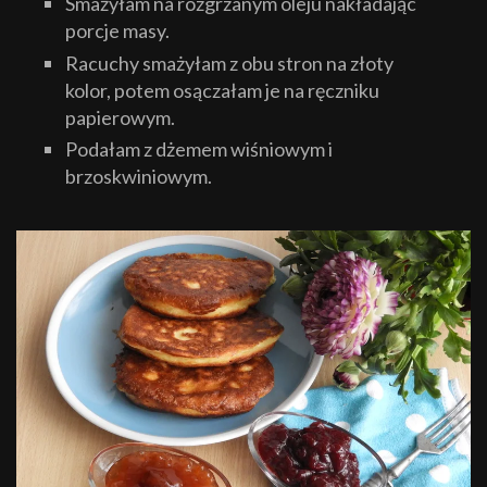
Smażyłam na rozgrzanym oleju nakładając
porcje masy.
Racuchy smażyłam z obu stron na złoty
kolor, potem osączałam je na ręczniku
papierowym.
Podałam z dżemem wiśniowym i
brzoskwiniowym.