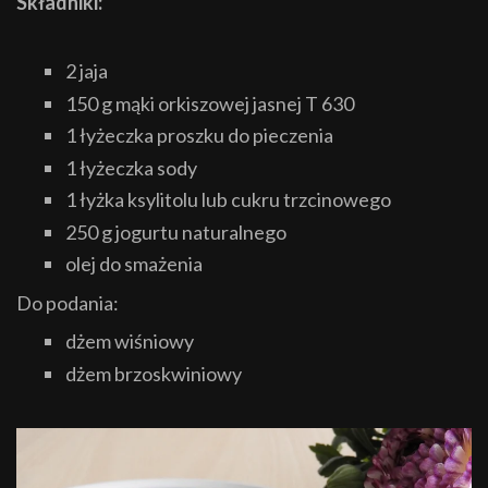
Składniki:
2 jaja
150 g mąki orkiszowej jasnej T 630
1 łyżeczka proszku do pieczenia
1 łyżeczka sody
1 łyżka ksylitolu lub cukru trzcinowego
250 g jogurtu naturalnego
olej do smażenia
Do podania:
dżem wiśniowy
dżem brzoskwiniowy