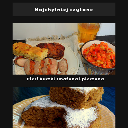
Najchętniej czytane
Pierś kaczki smażona i pieczona