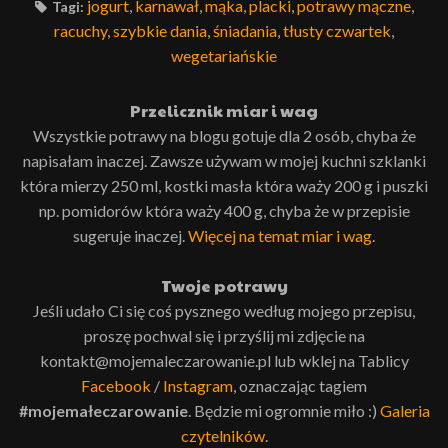
jogurt
,
karnawał
,
mąka
,
placki
,
potrawy mączne
,
Tagi:
racuchy
,
szybkie dania
,
śniadania
,
tłusty czwartek
,
wegetariańskie
Przelicznik miar i wag
Wszystkie potrawy na blogu gotuje dla 2 osób, chyba że
napisałam inaczej. Zawsze używam w mojej kuchni szklanki
która mierzy 250 ml, kostki masła która waży 200 g i puszki
np. pomidorów która waży 400 g, chyba że w przepisie
sugeruje inaczej.
Więcej na temat miar i wag
.
Twoje potrawy
Jeśli udało Ci się coś pysznego według mojego przepisu,
proszę pochwal się i przyślij mi zdjęcie na
kontakt@mojemaleczarowanie.pl lub wklej na Tablicy
Facebook
/
Instagram
, oznaczając tagiem
#mojemałeczarowanie
. Będzie mi ogromnie miło :)
Galeria
czytelników
.