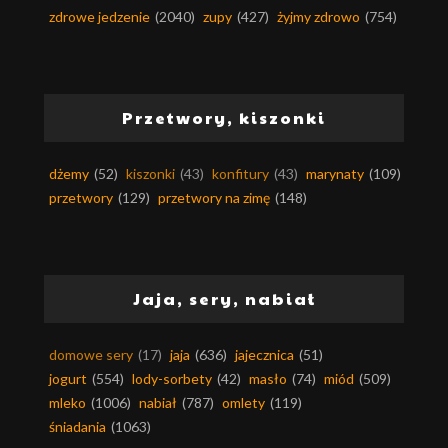
zdrowe jedzenie
(2040)
zupy
(427)
żyjmy zdrowo
(754)
Przetwory, kiszonki
dżemy
(52)
kiszonki
(43)
konfitury
(43)
marynaty
(109)
przetwory
(129)
przetwory na zimę
(148)
Jaja, sery, nabiał
domowe sery
(17)
jaja
(636)
jajecznica
(51)
jogurt
(554)
lody-sorbety
(42)
masło
(74)
miód
(509)
mleko
(1006)
nabiał
(787)
omlety
(119)
śniadania
(1063)