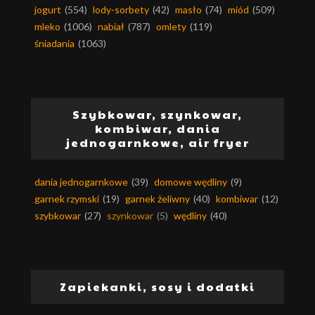
jogurt
(554)
lody-sorbety
(42)
masło
(74)
miód
(509)
mleko
(1006)
nabiał
(787)
omlety
(119)
śniadania
(1063)
Szybkowar, szynkowar,
kombiwar, dania
jednogarnkowe, air fryer
dania jednogarnkowe
(39)
domowe wędliny
(9)
garnek rzymski
(19)
garnek żeliwny
(40)
kombiwar
(12)
szybkowar
(27)
szynkowar
(5)
wędliny
(40)
Zapiekanki, sosy i dodatki