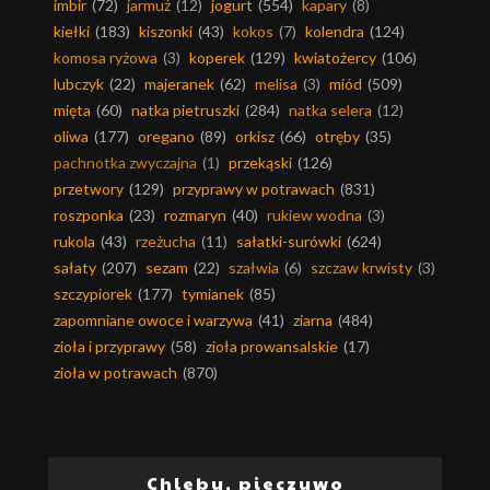
imbir
(72)
jarmuż
(12)
jogurt
(554)
kapary
(8)
kiełki
(183)
kiszonki
(43)
kokos
(7)
kolendra
(124)
komosa ryżowa
(3)
koperek
(129)
kwiatożercy
(106)
lubczyk
(22)
majeranek
(62)
melisa
(3)
miód
(509)
mięta
(60)
natka pietruszki
(284)
natka selera
(12)
oliwa
(177)
oregano
(89)
orkisz
(66)
otręby
(35)
pachnotka zwyczajna
(1)
przekąski
(126)
przetwory
(129)
przyprawy w potrawach
(831)
roszponka
(23)
rozmaryn
(40)
rukiew wodna
(3)
rukola
(43)
rzeżucha
(11)
sałatki-surówki
(624)
sałaty
(207)
sezam
(22)
szałwia
(6)
szczaw krwisty
(3)
szczypiorek
(177)
tymianek
(85)
zapomniane owoce i warzywa
(41)
ziarna
(484)
zioła i przyprawy
(58)
zioła prowansalskie
(17)
zioła w potrawach
(870)
Chleby, pieczywo