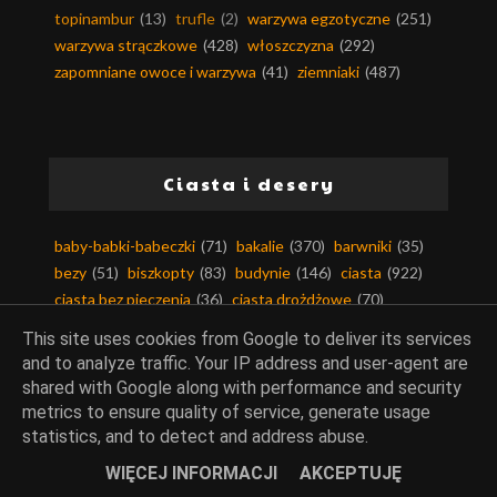
topinambur
(13)
trufle
(2)
warzywa egzotyczne
(251)
warzywa strączkowe
(428)
włoszczyzna
(292)
zapomniane owoce i warzywa
(41)
ziemniaki
(487)
Ciasta i desery
baby-babki-babeczki
(71)
bakalie
(370)
barwniki
(35)
bezy
(51)
biszkopty
(83)
budynie
(146)
ciasta
(922)
ciasta bez pieczenia
(36)
ciasta drożdżowe
(70)
ciasta kruche
(80)
ciasta na zimno
(187)
This site uses cookies from Google to deliver its services
ciasta piaskowe
(11)
ciasta ucierane
(189)
and to analyze traffic. Your IP address and user-agent are
ciasta z kremem
(62)
ciasta z owocami
(350)
shared with Google along with performance and security
ciasta z warzywami
(71)
ciastka i ciasteczka
(163)
metrics to ensure quality of service, generate usage
ciasto filo
(13)
ciasto francuskie
(63)
statistics, and to detect and address abuse.
ciasto kruche
(108)
ciasto makaronowe
(11)
WIĘCEJ INFORMACJI
AKCEPTUJĘ
ciasto maślane
(6)
ciasto parzone
(17)