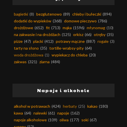
bagietki
(8)
bezglutenowo
(89)
chleby i bułeczki
(894)
dodatki do wypieków
(368)
domowe pieczywo
(786)
drożdżowe
(652)
fit
(713)
mąka
(1596)
młynomag
(10)
na zakwasie i na drożdżach
(125)
orkisz
(66)
otręby
(35)
pizze
(47)
placki
(412)
potrawy mączne
(887)
rogale
(3)
tarty na słono
(35)
tortille-wrabsy-pity
(64)
woda drożdżowa
(1)
wypiekacz do chleba
(20)
zakwas
(321)
ziarna
(484)
Napoje i alkohole
alkohol w potrawach
(424)
herbaty
(25)
kakao
(180)
kawa
(64)
nalewki
(61)
napoje
(162)
napoje alkoholowe
(109)
oliwa
(177)
soki
(67)
syropy
(52)