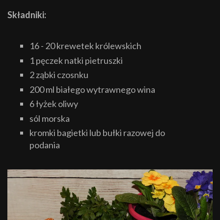
Składniki:
16 - 20 krewetek królewskich
1 pęczek natki pietruszki
2 ząbki czosnku
200 ml białego wytrawnego wina
6 łyżek oliwy
sól morska
kromki bagietki lub bułki razowej do
podania