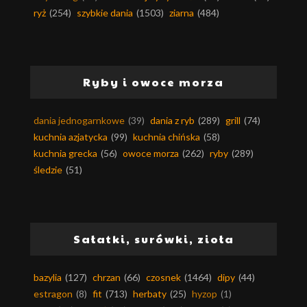
ryż
(254)
szybkie dania
(1503)
ziarna
(484)
Ryby i owoce morza
dania jednogarnkowe
(39)
dania z ryb
(289)
grill
(74)
kuchnia azjatycka
(99)
kuchnia chińska
(58)
kuchnia grecka
(56)
owoce morza
(262)
ryby
(289)
śledzie
(51)
Sałatki, surówki, zioła
bazylia
(127)
chrzan
(66)
czosnek
(1464)
dipy
(44)
estragon
(8)
fit
(713)
herbaty
(25)
hyzop
(1)