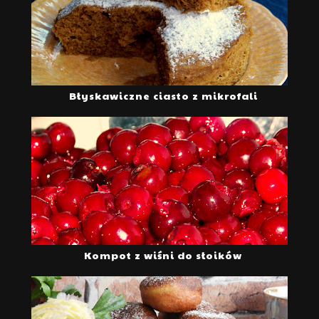
Błyskawiczne ciasto z mikrofali
Kompot z wiśni do słoików