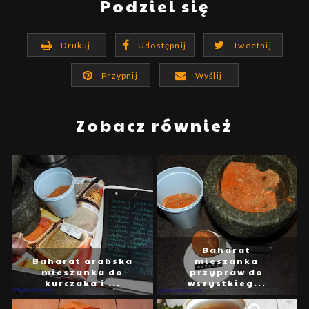
Podziel się
Drukuj
Udostępnij
Tweetnij
Przypnij
Wyślij
Zobacz również
Baharat
Baharat arabska
mieszanka
mieszanka do
przypraw do
kurczaka i ...
wszystkieg...