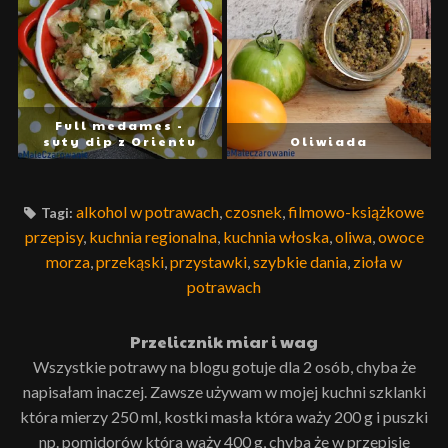
Full medames -
suty dip z Orientu
Oliwiada
alkohol w potrawach
,
czosnek
,
filmowo-książkowe
Tagi:
przepisy
,
kuchnia regionalna
,
kuchnia włoska
,
oliwa
,
owoce
morza
,
przekąski
,
przystawki
,
szybkie dania
,
zioła w
potrawach
Przelicznik miar i wag
Wszystkie potrawy na blogu gotuje dla 2 osób, chyba że
napisałam inaczej. Zawsze używam w mojej kuchni szklanki
która mierzy 250 ml, kostki masła która waży 200 g i puszki
np. pomidorów która waży 400 g, chyba że w przepisie