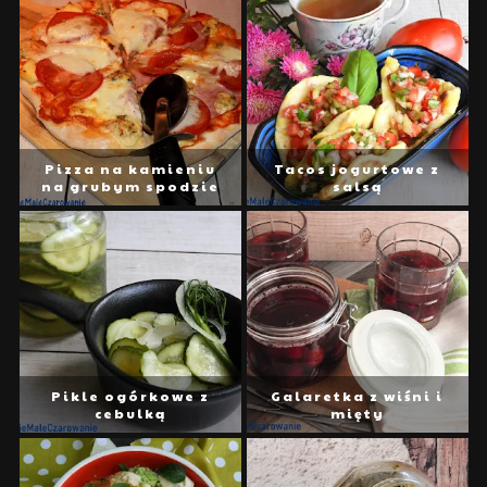
Pizza na kamieniu
Tacos jogurtowe z
na grubym spodzie
salsą
Pikle ogórkowe z
Galaretka z wiśni i
cebulką
mięty