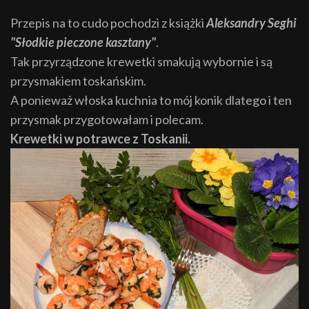
Przepis na to cudo pochodzi z książki
Aleksandry Seghi
"Słodkie pieczone kasztany"
.
Tak przyrządzone krewetki smakują wybornie i są
przysmakiem toskańskim.
A ponieważ włoska kuchnia to mój konik dlatego i ten
przysmak przygotowałam i polecam.
Krewetki w potrawce z Toskanii.