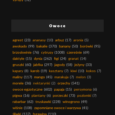
Owoce
agrest
(23)
ananasy
(10)
arbuz
(17)
aronia
(5)
awokado
(99)
bakalie
(370)
banany
(50)
borówki
(95)
brzoskwinie
(76)
cytrusy
(1008)
czereśnie
(69)
daktyle
(15)
dynia
(262)
figi
(24)
granat
(14)
gruszki
(60)
jabłka
(297)
jagody
(58)
jeżyny
(33)
kapary
(8)
karob
(19)
kasztany
(7)
kiwi
(10)
kokos
(7)
maliny
(117)
mango
(45)
marakuja
(7)
melon
(3)
morele
(36)
nektarynki
(2)
orzechy
(541)
owoce egzotyczne
(602)
papaja
(15)
persymona
(6)
pigwa
(16)
plantany
(6)
porzeczki
(73)
poziomki
(7)
rabarbar
(62)
truskawki
(228)
winogrono
(49)
wiśnie
(108)
zapomniane owoce i warzywa
(41)
śliwki
(137)
żurawina
(110)