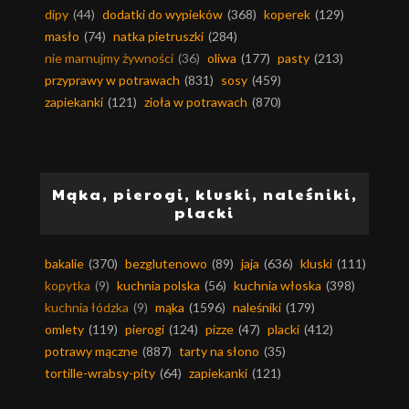
dipy
(44)
dodatki do wypieków
(368)
koperek
(129)
masło
(74)
natka pietruszki
(284)
nie marnujmy żywności
(36)
oliwa
(177)
pasty
(213)
przyprawy w potrawach
(831)
sosy
(459)
zapiekanki
(121)
zioła w potrawach
(870)
Mąka, pierogi, kluski, naleśniki,
placki
bakalie
(370)
bezglutenowo
(89)
jaja
(636)
kluski
(111)
kopytka
(9)
kuchnia polska
(56)
kuchnia włoska
(398)
kuchnia łódzka
(9)
mąka
(1596)
naleśniki
(179)
omlety
(119)
pierogi
(124)
pizze
(47)
placki
(412)
potrawy mączne
(887)
tarty na słono
(35)
tortille-wrabsy-pity
(64)
zapiekanki
(121)