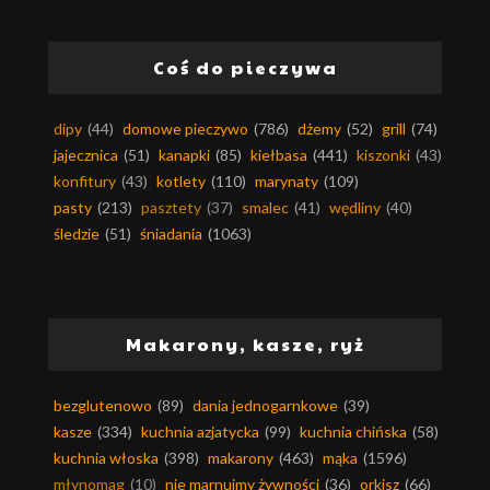
Coś do pieczywa
dipy
(44)
domowe pieczywo
(786)
dżemy
(52)
grill
(74)
jajecznica
(51)
kanapki
(85)
kiełbasa
(441)
kiszonki
(43)
konfitury
(43)
kotlety
(110)
marynaty
(109)
pasty
(213)
pasztety
(37)
smalec
(41)
wędliny
(40)
śledzie
(51)
śniadania
(1063)
Makarony, kasze, ryż
bezglutenowo
(89)
dania jednogarnkowe
(39)
kasze
(334)
kuchnia azjatycka
(99)
kuchnia chińska
(58)
kuchnia włoska
(398)
makarony
(463)
mąka
(1596)
młynomag
(10)
nie marnujmy żywności
(36)
orkisz
(66)