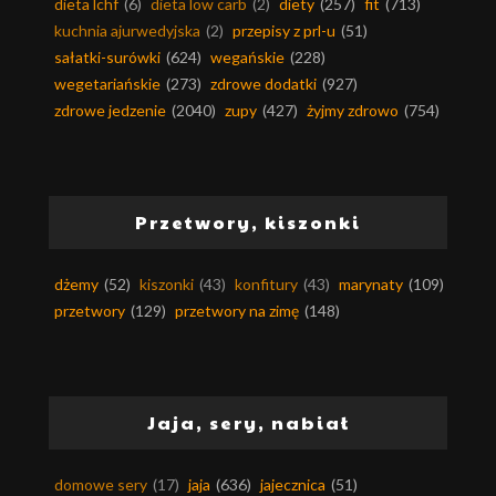
dieta lchf
(6)
dieta low carb
(2)
diety
(257)
fit
(713)
kuchnia ajurwedyjska
(2)
przepisy z prl-u
(51)
sałatki-surówki
(624)
wegańskie
(228)
wegetariańskie
(273)
zdrowe dodatki
(927)
zdrowe jedzenie
(2040)
zupy
(427)
żyjmy zdrowo
(754)
Przetwory, kiszonki
dżemy
(52)
kiszonki
(43)
konfitury
(43)
marynaty
(109)
przetwory
(129)
przetwory na zimę
(148)
Jaja, sery, nabiał
domowe sery
(17)
jaja
(636)
jajecznica
(51)