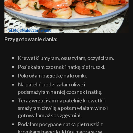
Przygotowanie dania:
Krewetki umyłam, osuszyłam, oczyściłam.
Posiekałam czosnek i natkę pietruszki.
Pokroiłam bagietkę na kromki.
Na patelni podgrzałam oliwę i
podsmażyłam na niej czosnek i natkę.
Teraz wrzuciłam na patelnię krewetki i
smażyłam chwilę a potem wlałam wino i
gotowałam aż sos zgęstniał.
Podałam posypane natką pietruszki z
kromkami bagietki, którą macza się w