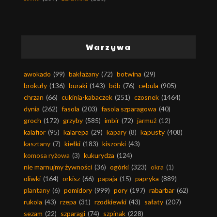
Warzywa
awokado
(99)
bakłażany
(72)
botwina
(29)
brokuły
(136)
buraki
(143)
bób
(76)
cebula
(905)
chrzan
(66)
cukinia-kabaczek
(251)
czosnek
(1464)
dynia
(262)
fasola
(203)
fasola szparagowa
(40)
groch
(172)
grzyby
(585)
imbir
(72)
jarmuż
(12)
kalafior
(95)
kalarepa
(29)
kapary
(8)
kapusty
(408)
kasztany
(7)
kiełki
(183)
kiszonki
(43)
komosa ryżowa
(3)
kukurydza
(124)
nie marnujmy żywności
(36)
ogórki
(323)
okra
(1)
oliwki
(164)
orkisz
(66)
papaja
(15)
papryka
(889)
plantany
(6)
pomidory
(999)
pory
(197)
rabarbar
(62)
rukola
(43)
rzepa
(31)
rzodkiewki
(43)
sałaty
(207)
sezam
(22)
szparagi
(74)
szpinak
(228)