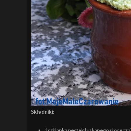
Składniki:
1 szklanka pestek łuskanego słoneczn