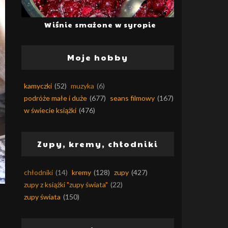
Wiśnie smażone w syropie
Moje hobby
kamyczki
(52)
muzyka
(6)
podróże małe i duże
(677)
seans filmowy
(167)
w świecie książki
(476)
Zupy, kremy, chłodniki
chłodniki
(14)
kremy
(128)
zupy
(427)
zupy z książki "zupy świata"
(22)
zupy świata
(150)