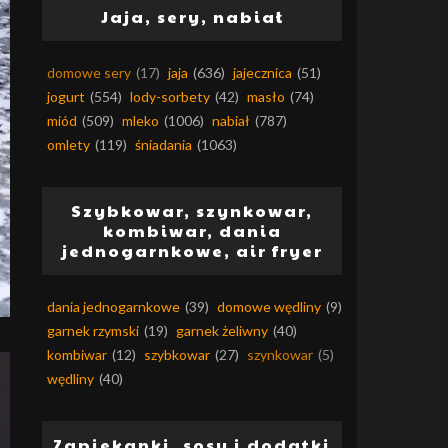
Jaja, sery, nabiał
domowe sery
(17)
jaja
(636)
jajecznica
(51)
jogurt
(554)
lody-sorbety
(42)
masło
(74)
miód
(509)
mleko
(1006)
nabiał
(787)
omlety
(119)
śniadania
(1063)
Szybkowar, szynkowar,
kombiwar, dania
jednogarnkowe, air fryer
dania jednogarnkowe
(39)
domowe wędliny
(9)
garnek rzymski
(19)
garnek żeliwny
(40)
kombiwar
(12)
szybkowar
(27)
szynkowar
(5)
wędliny
(40)
Zapiekanki, sosy i dodatki