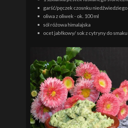
garść/pęczek czosnku niedźwiedziego
oliwa z oliwek - ok. 100 ml
sól różowa himalajska
ocet jabłkowy/ sok z cytryny do smaku