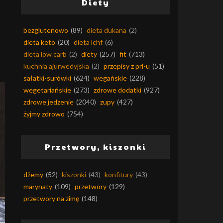
Diety
bezglutenowo
(89)
dieta dukana
(2)
dieta keto
(20)
dieta lchf
(6)
dieta low carb
(2)
diety
(257)
fit
(713)
kuchnia ajurwedyjska
(2)
przepisy z prl-u
(51)
sałatki-surówki
(624)
wegańskie
(228)
wegetariańskie
(273)
zdrowe dodatki
(927)
zdrowe jedzenie
(2040)
zupy
(427)
żyjmy zdrowo
(754)
Przetwory, kiszonki
dżemy
(52)
kiszonki
(43)
konfitury
(43)
marynaty
(109)
przetwory
(129)
przetwory na zimę
(148)