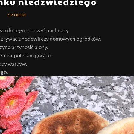
snku niedźwiedziego
CYTRUSY
y a do tego zdrowy i pachnący.
ko zrywać z hodowli czy domowych ogródków.
zyna przynosić plony.
cznika, polecam gorąco.
 czy warzyw.
ego.