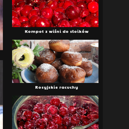
Kompot z wiśni do słoików
Rosyjskie racuchy