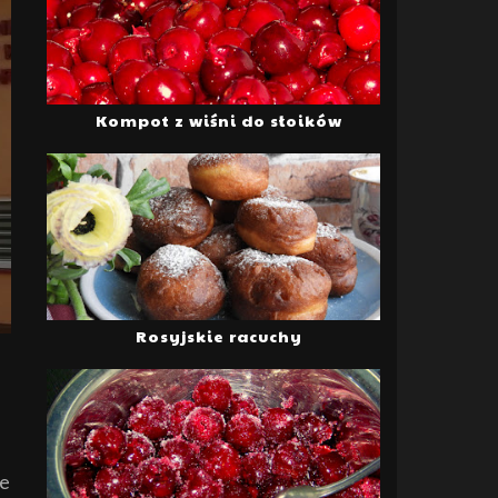
Kompot z wiśni do słoików
Rosyjskie racuchy
je