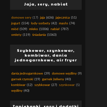
Jaja, sery, nabiał
domowe sery
(17)
jaja
(636)
jajecznica
(51)
jogurt
(554)
lody-sorbety
(42)
masło
(74)
miód
(509)
mleko
(1006)
nabiał
(787)
omlety
(119)
śniadania
(1063)
Szybkowar, szynkowar,
kombiwar, dania
jednogarnkowe, air fryer
dania jednogarnkowe
(39)
domowe wędliny
(9)
garnek rzymski
(19)
garnek żeliwny
(40)
kombiwar
(12)
szybkowar
(27)
szynkowar
(5)
wędliny
(40)
Zapiekanki, sosy i dodatki