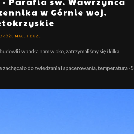
 - Parafia św. Wawrzyńca
zennika w Górnie woj.
ętokrzyskie
DRÓŻE MAŁE I DUŻE
budowli i wpadła nam w oko, zatrzymaliśmy się i kilka
e zachęcało do zwiedzania i spacerowania, temperatura -5