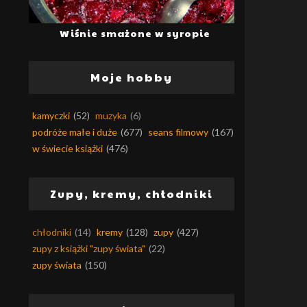
Wiśnie smażone w syropie
Moje hobby
kamyczki
(52)
muzyka
(6)
podróże małe i duże
(677)
seans filmowy
(167)
w świecie książki
(476)
Zupy, kremy, chłodniki
chłodniki
(14)
kremy
(128)
zupy
(427)
zupy z książki "zupy świata"
(22)
zupy świata
(150)