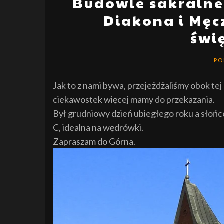
Budowle sakralne
Diakona i Męc
świ
PO
Jak to z nami bywa, przejeżdżaliśmy obok tej 
ciekawostek więcej mamy do przekazania.
Był grudniowy dzień ubiegłego roku a słońc
C, idealna na wędrówki.
Zapraszam do Górna.