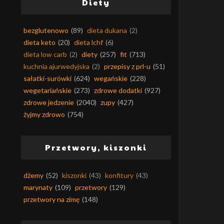
Diety
bezglutenowo
(89)
dieta dukana
(2)
dieta keto
(20)
dieta lchf
(6)
dieta low carb
(2)
diety
(257)
fit
(713)
kuchnia ajurwedyjska
(2)
przepisy z prl-u
(51)
sałatki-surówki
(624)
wegańskie
(228)
wegetariańskie
(273)
zdrowe dodatki
(927)
zdrowe jedzenie
(2040)
zupy
(427)
żyjmy zdrowo
(754)
Przetwory, kiszonki
dżemy
(52)
kiszonki
(43)
konfitury
(43)
marynaty
(109)
przetwory
(129)
przetwory na zimę
(148)