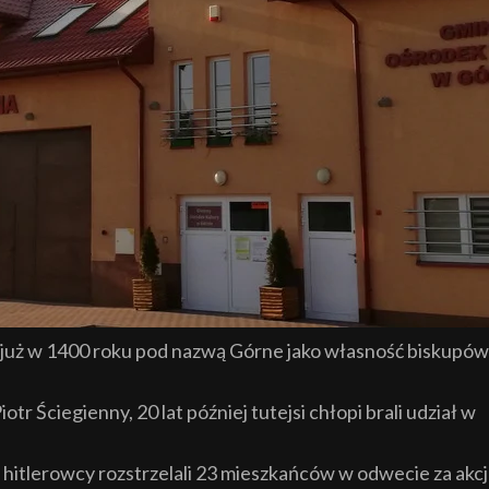
uż w 1400 roku pod nazwą Górne jako własność biskupów
r Ściegienny, 20 lat później tutejsi chłopi brali udział w
, hitlerowcy rozstrzelali 23 mieszkańców w odwecie za akc