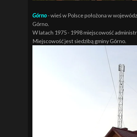
Górno
- wieś w Polsce położona w wojewódz
Górno.
W latach 1975 - 1998 miejscowość administr
Miejscowość jest siedzibą gminy Górno.