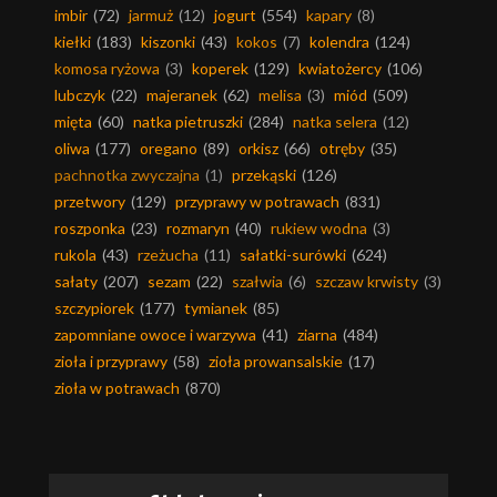
imbir
(72)
jarmuż
(12)
jogurt
(554)
kapary
(8)
kiełki
(183)
kiszonki
(43)
kokos
(7)
kolendra
(124)
komosa ryżowa
(3)
koperek
(129)
kwiatożercy
(106)
lubczyk
(22)
majeranek
(62)
melisa
(3)
miód
(509)
mięta
(60)
natka pietruszki
(284)
natka selera
(12)
oliwa
(177)
oregano
(89)
orkisz
(66)
otręby
(35)
pachnotka zwyczajna
(1)
przekąski
(126)
przetwory
(129)
przyprawy w potrawach
(831)
roszponka
(23)
rozmaryn
(40)
rukiew wodna
(3)
rukola
(43)
rzeżucha
(11)
sałatki-surówki
(624)
sałaty
(207)
sezam
(22)
szałwia
(6)
szczaw krwisty
(3)
szczypiorek
(177)
tymianek
(85)
zapomniane owoce i warzywa
(41)
ziarna
(484)
zioła i przyprawy
(58)
zioła prowansalskie
(17)
zioła w potrawach
(870)