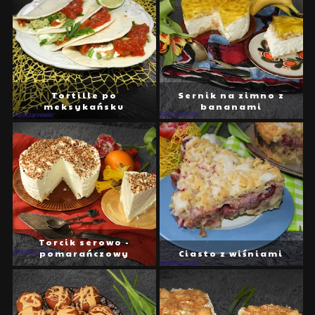
Tortille po
Sernik na zimno z
meksykańsku
bananami
Torcik serowo -
pomarańczowy
Ciasto z wiśniami