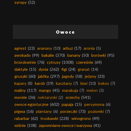
syropy
(52)
Owoce
agrest
(23)
ananasy
(10)
arbuz
(17)
aronia
(5)
awokado
(99)
bakalie
(370)
banany
(50)
borówki
(95)
brzoskwinie
(76)
cytrusy
(1008)
czereśnie
(69)
daktyle
(15)
dynia
(262)
figi
(24)
granat
(14)
gruszki
(60)
jabłka
(297)
jagody
(58)
jeżyny
(33)
kapary
(8)
karob
(19)
kasztany
(7)
kiwi
(10)
kokos
(7)
maliny
(117)
mango
(45)
marakuja
(7)
melon
(3)
morele
(36)
nektarynki
(2)
orzechy
(541)
owoce egzotyczne
(602)
papaja
(15)
persymona
(6)
pigwa
(16)
plantany
(6)
porzeczki
(73)
poziomki
(7)
rabarbar
(62)
truskawki
(228)
winogrono
(49)
wiśnie
(108)
zapomniane owoce i warzywa
(41)