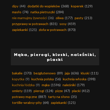
dipy
(44)
dodatki do wypieków
(368)
koperek
(129)
masło
(74)
natka pietruszki
(284)
nie marnujmy żywności
(36)
oliwa
(177)
pasty
(213)
przyprawy w potrawach
(831)
sosy
(459)
zapiekanki
(121)
zioła w potrawach
(870)
Mąka, pierogi, kluski, naleśniki,
placki
bakalie
(370)
bezglutenowo
(89)
jaja
(636)
kluski
(111)
kopytka
(9)
kuchnia polska
(56)
kuchnia włoska
(398)
kuchnia łódzka
(9)
mąka
(1596)
naleśniki
(179)
omlety
(119)
pierogi
(124)
pizze
(47)
placki
(412)
potrawy mączne
(887)
tarty na słono
(35)
tortille-wrabsy-pity
(64)
zapiekanki
(121)