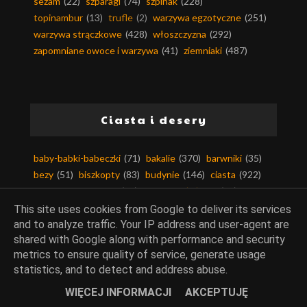
sezam
(22)
szparagi
(74)
szpinak
(228)
topinambur
(13)
trufle
(2)
warzywa egzotyczne
(251)
warzywa strączkowe
(428)
włoszczyzna
(292)
zapomniane owoce i warzywa
(41)
ziemniaki
(487)
Ciasta i desery
baby-babki-babeczki
(71)
bakalie
(370)
barwniki
(35)
bezy
(51)
biszkopty
(83)
budynie
(146)
ciasta
(922)
ciasta bez pieczenia
(36)
ciasta drożdżowe
(70)
ciasta kruche
(80)
ciasta na zimno
(187)
This site uses cookies from Google to deliver its services
ciasta piaskowe
(11)
ciasta ucierane
(189)
and to analyze traffic. Your IP address and user-agent are
shared with Google along with performance and security
ciasta z kremem
(62)
ciasta z owocami
(350)
metrics to ensure quality of service, generate usage
ciasta z warzywami
(71)
ciastka i ciasteczka
(163)
statistics, and to detect and address abuse.
ciasto filo
(13)
ciasto francuskie
(63)
ciasto kruche
(108)
ciasto makaronowe
(11)
WIĘCEJ INFORMACJI
AKCEPTUJĘ
ciasto maślane
(6)
ciasto parzone
(17)