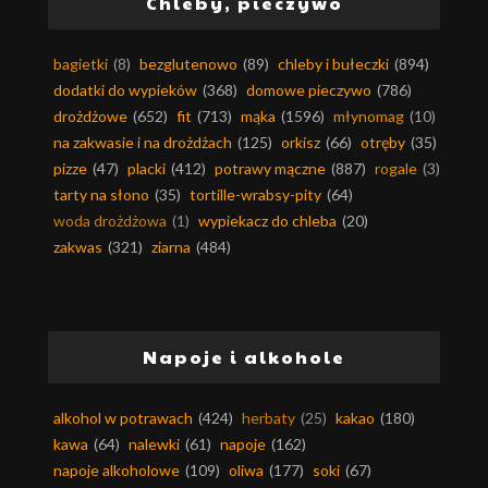
Chleby, pieczywo
bagietki
(8)
bezglutenowo
(89)
chleby i bułeczki
(894)
dodatki do wypieków
(368)
domowe pieczywo
(786)
drożdżowe
(652)
fit
(713)
mąka
(1596)
młynomag
(10)
na zakwasie i na drożdżach
(125)
orkisz
(66)
otręby
(35)
pizze
(47)
placki
(412)
potrawy mączne
(887)
rogale
(3)
tarty na słono
(35)
tortille-wrabsy-pity
(64)
woda drożdżowa
(1)
wypiekacz do chleba
(20)
zakwas
(321)
ziarna
(484)
Napoje i alkohole
alkohol w potrawach
(424)
herbaty
(25)
kakao
(180)
kawa
(64)
nalewki
(61)
napoje
(162)
napoje alkoholowe
(109)
oliwa
(177)
soki
(67)