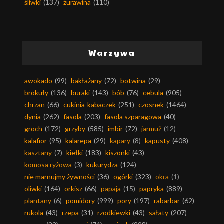
śliwki
(137)
żurawina
(110)
Warzywa
awokado
(99)
bakłażany
(72)
botwina
(29)
brokuły
(136)
buraki
(143)
bób
(76)
cebula
(905)
chrzan
(66)
cukinia-kabaczek
(251)
czosnek
(1464)
dynia
(262)
fasola
(203)
fasola szparagowa
(40)
groch
(172)
grzyby
(585)
imbir
(72)
jarmuż
(12)
kalafior
(95)
kalarepa
(29)
kapary
(8)
kapusty
(408)
kasztany
(7)
kiełki
(183)
kiszonki
(43)
komosa ryżowa
(3)
kukurydza
(124)
nie marnujmy żywności
(36)
ogórki
(323)
okra
(1)
oliwki
(164)
orkisz
(66)
papaja
(15)
papryka
(889)
plantany
(6)
pomidory
(999)
pory
(197)
rabarbar
(62)
rukola
(43)
rzepa
(31)
rzodkiewki
(43)
sałaty
(207)