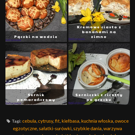
Kremowe ciasto z
bananami na
Pączki na wodzie
zimno
Sernik
Serniczki z ricotty
pomarańczowy
po grecku
cebula
,
cytrusy
,
fit
,
kiełbasa
,
kuchnia włoska
,
owoce
Tagi:
egzotyczne
,
sałatki-surówki
,
szybkie dania
,
warzywa