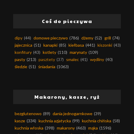
Coś do pieczywa
dipy
(44)
domowe pieczywo
(786)
dżemy
(52)
grill
(74)
jajecznica
(51)
kanapki
(85)
kiełbasa
(441)
kiszonki
(43)
konfitury
(43)
kotlety
(110)
marynaty
(109)
pasty
(213)
pasztety
(37)
smalec
(41)
wędliny
(40)
śledzie
(51)
śniadania
(1063)
Makarony, kasze, ryż
bezglutenowo
(89)
dania jednogarnkowe
(39)
kasze
(334)
kuchnia azjatycka
(99)
kuchnia chińska
(58)
kuchnia włoska
(398)
makarony
(463)
mąka
(1596)