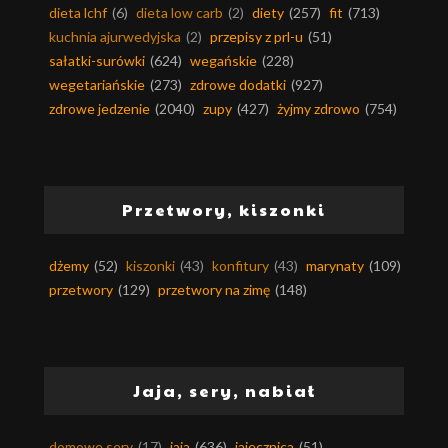
dieta lchf
(6)
dieta low carb
(2)
diety
(257)
fit
(713)
kuchnia ajurwedyjska
(2)
przepisy z prl-u
(51)
sałatki-surówki
(624)
wegańskie
(228)
wegetariańskie
(273)
zdrowe dodatki
(927)
zdrowe jedzenie
(2040)
zupy
(427)
żyjmy zdrowo
(754)
Przetwory, kiszonki
dżemy
(52)
kiszonki
(43)
konfitury
(43)
marynaty
(109)
przetwory
(129)
przetwory na zimę
(148)
Jaja, sery, nabiał
domowe sery
(17)
jaja
(636)
jajecznica
(51)