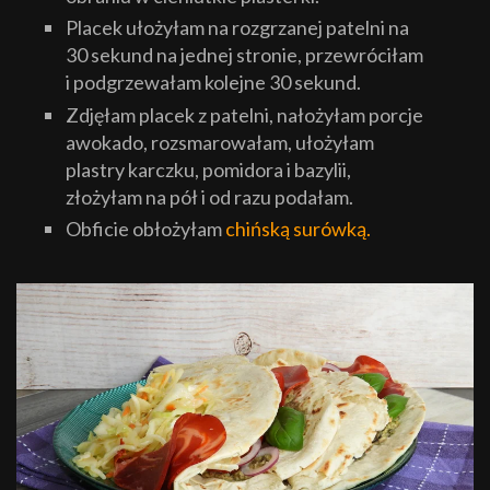
Placek ułożyłam na rozgrzanej patelni na
30 sekund na jednej stronie, przewróciłam
i podgrzewałam kolejne 30 sekund.
Zdjęłam placek z patelni, nałożyłam porcje
awokado, rozsmarowałam, ułożyłam
plastry karczku, pomidora i bazylii,
złożyłam na pół i od razu podałam.
Obficie obłożyłam
chińską surówką.