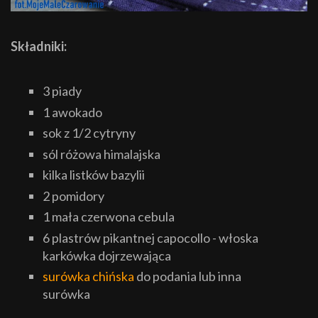
Składniki:
3 piady
1 awokado
sok z 1/2 cytryny
sól różowa himalajska
kilka listków bazylii
2 pomidory
1 mała czerwona cebula
6 plastrów pikantnej capocollo - włoska
karkówka dojrzewająca
surówka chińska
do podania lub inna
surówka