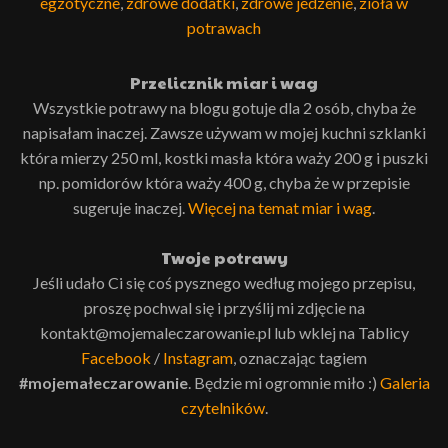
egzotyczne
,
zdrowe dodatki
,
zdrowe jedzenie
,
zioła w
potrawach
Przelicznik miar i wag
Wszystkie potrawy na blogu gotuje dla 2 osób, chyba że
napisałam inaczej. Zawsze używam w mojej kuchni szklanki
która mierzy 250 ml, kostki masła która waży 200 g i puszki
np. pomidorów która waży 400 g, chyba że w przepisie
sugeruje inaczej.
Więcej na temat miar i wag
.
Twoje potrawy
Jeśli udało Ci się coś pysznego według mojego przepisu,
proszę pochwal się i przyślij mi zdjęcie na
kontakt@mojemaleczarowanie.pl lub wklej na Tablicy
Facebook
/
Instagram
, oznaczając tagiem
#mojemałeczarowanie
. Będzie mi ogromnie miło :)
Galeria
czytelników
.