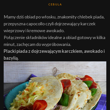
CEBULA
Mamy dziś obiad po włosku, znakomity chlebek piada,
przepyszna capocollo czyli dojrzewający karczek
wieprzowy i kremowe awokado.
Połączenie składników idealne a obiad gotowy w kilka
minut, zachęcam do wypróbowania.
Placki piada z dojrzewającym karczkiem, awokado i
bazylią.