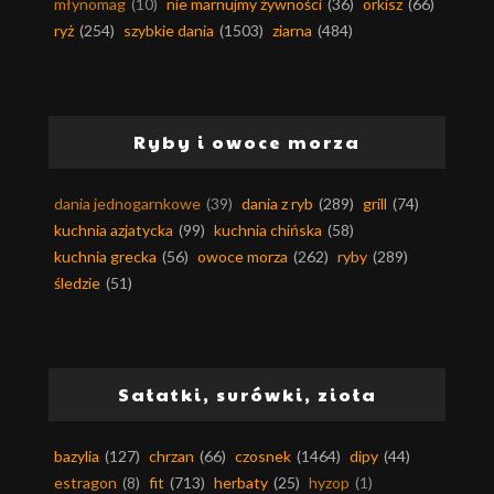
młynomag
(10)
nie marnujmy żywności
(36)
orkisz
(66)
ryż
(254)
szybkie dania
(1503)
ziarna
(484)
Ryby i owoce morza
dania jednogarnkowe
(39)
dania z ryb
(289)
grill
(74)
kuchnia azjatycka
(99)
kuchnia chińska
(58)
kuchnia grecka
(56)
owoce morza
(262)
ryby
(289)
śledzie
(51)
Sałatki, surówki, zioła
bazylia
(127)
chrzan
(66)
czosnek
(1464)
dipy
(44)
estragon
(8)
fit
(713)
herbaty
(25)
hyzop
(1)