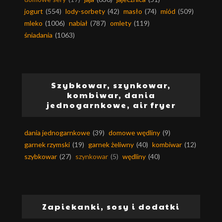
jogurt
(554)
lody-sorbety
(42)
masło
(74)
miód
(509)
mleko
(1006)
nabiał
(787)
omlety
(119)
śniadania
(1063)
Szybkowar, szynkowar,
kombiwar, dania
jednogarnkowe, air fryer
dania jednogarnkowe
(39)
domowe wędliny
(9)
garnek rzymski
(19)
garnek żeliwny
(40)
kombiwar
(12)
szybkowar
(27)
szynkowar
(5)
wędliny
(40)
Zapiekanki, sosy i dodatki