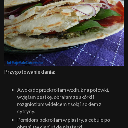
Przygotowanie dania:
Awokado przekroiłam wzdłuż na połówki,
wyjęłam pestkę, obrałam ze skórki i
rozgniotłam widelcem z solą i sokiem z
cytryny.
Pomidora pokroiłam w plastry, a cebule po
obraniu w cieniutkie plasterki.